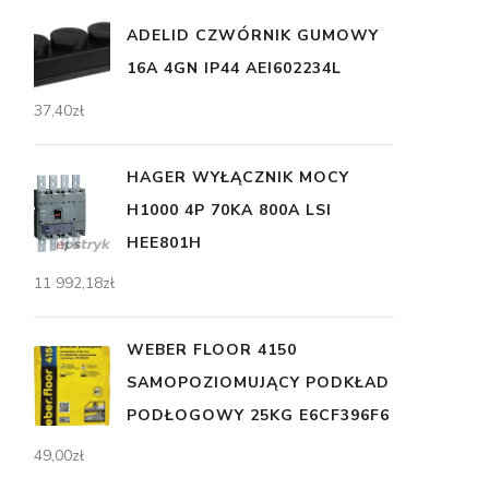
ADELID CZWÓRNIK GUMOWY
16A 4GN IP44 AEI602234L
37,40
zł
HAGER WYŁĄCZNIK MOCY
H1000 4P 70KA 800A LSI
HEE801H
11 992,18
zł
WEBER FLOOR 4150
SAMOPOZIOMUJĄCY PODKŁAD
PODŁOGOWY 25KG E6CF396F6
49,00
zł