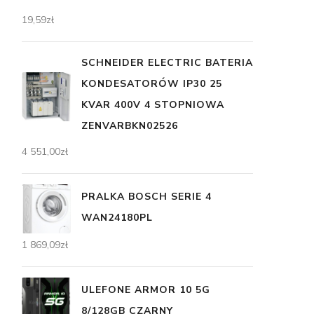
19,59
zł
SCHNEIDER ELECTRIC BATERIA
KONDESATORÓW IP30 25
KVAR 400V 4 STOPNIOWA
ZENVARBKN02526
4 551,00
zł
PRALKA BOSCH SERIE 4
WAN24180PL
1 869,09
zł
ULEFONE ARMOR 10 5G
8/128GB CZARNY