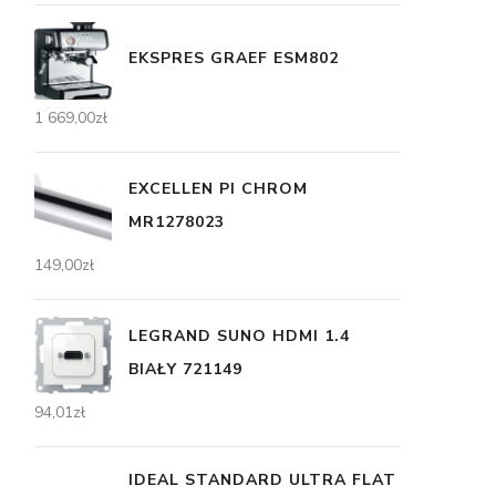
EKSPRES GRAEF ESM802
1 669,00
zł
EXCELLEN PI CHROM
MR1278023
149,00
zł
LEGRAND SUNO HDMI 1.4
BIAŁY 721149
94,01
zł
IDEAL STANDARD ULTRA FLAT