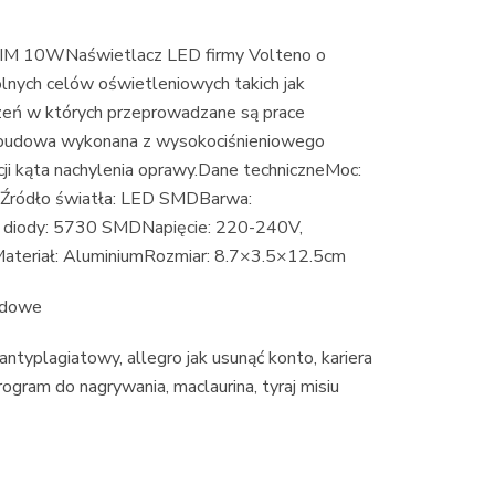
M 10WNaświetlacz LED firmy Volteno o
ólnych celów oświetleniowych takich jak
zeń w których przeprowadzane są prace
budowa wykonana z wysokociśnieniowego
i kąta nachylenia oprawy.Dane techniczneMoc:
5Źródło światła: LED SMDBarwa:
 diody: 5730 SMDNapięcie: 220-240V,
teriał: AluminiumRozmiar: 8.7×3.5×12.5cm
odowe
antyplagiatowy, allegro jak usunąć konto, kariera
gram do nagrywania, maclaurina, tyraj misiu