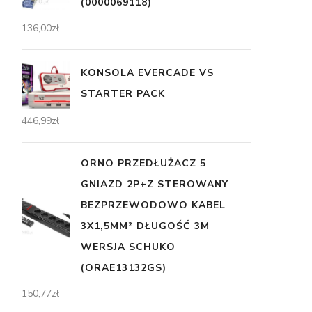
(0000069118)
136,00
zł
KONSOLA EVERCADE VS
STARTER PACK
446,99
zł
ORNO PRZEDŁUŻACZ 5
GNIAZD 2P+Z STEROWANY
BEZPRZEWODOWO KABEL
3X1,5MM² DŁUGOŚĆ 3M
WERSJA SCHUKO
(ORAE13132GS)
150,77
zł