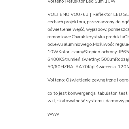
Volteno Reflektor Led Slim 10W
VOLTENO VO0763 | Reflektor LED SLI
cechach projektora, przeznaczony do og
oświetlenie wejść, wyjazdów, pomieszc
remontowe.Charakterystyka produktuO
odlewu aluminiowego.Możliwość regulacj
10WKolor: czarnyStopień ochrony: IP6
6400KStrumień świetlny: 500lmRodzaj
50/60HZRA: RA70Kąt świecenia: 120Ma
Volteno: Oświetlenie zewnętrzne i ogr
co to jest konwergencja, tabulator, test 
w it, skalowalność systemu, darmowy pro
yyyyy