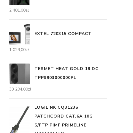
2 481,00
zł
EXTEL 720315 COMPACT
1 029,00
zł
TERMET HEAT GOLD 18 DC
TPP9903000000PL
33 294,00
zł
LOGILINK CQ3123S
PATCHCORD CAT.6A 10G
S/FTP PIMF PRIMELINE