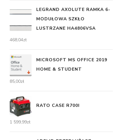
LEGRAND AXOLUTE RAMKA 6-
MODUŁOWA SZKŁO
LUSTRZANE HA4806VSA
468,04
zł
MICROSOFT MS OFFICE 2019
HOME & STUDENT
85,00
zł
RATO CASE R700I
1 599,99
zł