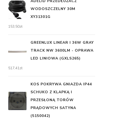
ADELID PRZEDŁUŻACZ
WODOSZCZELNY 30M
XY31301G
153,50
zł
GREENLUX LINEAR I 36W GRAY
TRACK NW 3600LM - OPRAWA
LED LINIOWA (GXLS265)
517,41
zł
KOS POKRYWA GNIAZDA IP44
SCHUKO Z KLAPKĄ I
PRZESŁONĄ TORÓW
PRĄDOWYCH SATYNA
(5150042)