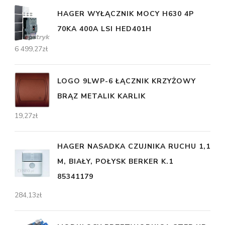
HAGER WYŁĄCZNIK MOCY H630 4P
70KA 400A LSI HED401H
6 499,27
zł
LOGO 9LWP-6 ŁĄCZNIK KRZYŻOWY
BRĄZ METALIK KARLIK
19,27
zł
HAGER NASADKA CZUJNIKA RUCHU 1,1
M, BIAŁY, POŁYSK BERKER K.1
85341179
284,13
zł