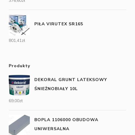
376,60
zł
PIŁA VIRUTEX SR165
801,41
zł
Produkty
DEKORAL GRUNT LATEKSOWY
ŚNIEŻNOBIAŁY 10L
69,00
zł
BOPLA 1106000 OBUDOWA
UNIWERSALNA