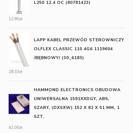
L250 12.4 OC (80781423)
12,85
zł
LAPP KABEL PRZEWÓD STEROWNICZY
OLFLEX CLASSIC 110 4G6 1119604
/BĘBNOWY/ (30_6183)
28,33
zł
HAMMOND ELECTRONICS OBUDOWA
UNIWERSALNA 1591XXDGY, ABS,
SZARY, (DXSXW) 152 X 82 X 51 MM, 1
SZT.
41,05
zł