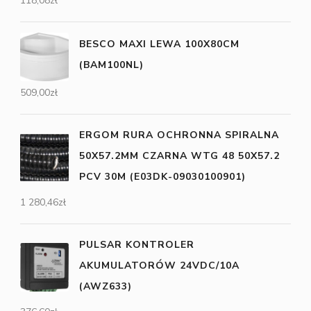
118,08
zł
BESCO MAXI LEWA 100X80CM
(BAM100NL)
509,00
zł
ERGOM RURA OCHRONNA SPIRALNA
50X57.2MM CZARNA WTG 48 50X57.2
PCV 30M (E03DK-09030100901)
1 280,46
zł
PULSAR KONTROLER
AKUMULATORÓW 24VDC/10A
(AWZ633)