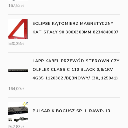
167,53
zł
ECLIPSE KĄTOMIERZ MAGNETYCZNY
KĄT STAŁY 90 300X300MM 8234840007
530,28
zł
LAPP KABEL PRZEWÓD STEROWNICZY
OLFLEX CLASSIC 110 BLACK 0,6/1KV
4G35 1120382 /BĘBNOWY/ (30_125941)
164,00
zł
PULSAR K.BOGUSZ SP. J. RAWP-1R
947,83
zł