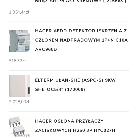
BRĄZ ART/BIAŁY KREMOWY ( 215663 )
1 354,44
zł
HAGER AFDD DETEKTOR ISKRZENIA Z
CZŁONEM NADPRĄDOWYM 1P+N C10A
ARC960D
518,32
zł
ELTERM UŁAN-SHE (ASPC-S) 9KW
SHE-OC5/4" (170009)
2 028,00
zł
HAGER OSŁONA PRZYŁĄCZY
ZACISKOWYCH H250 3P HYC027H