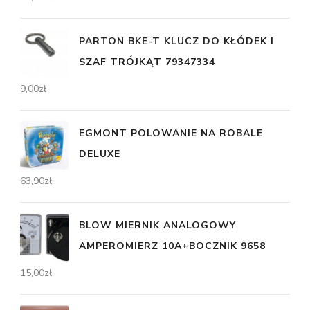
PARTON BKE-T KLUCZ DO KŁÓDEK I
SZAF TRÓJKĄT 79347334
9,00
zł
EGMONT POLOWANIE NA ROBALE
DELUXE
63,90
zł
BLOW MIERNIK ANALOGOWY
AMPEROMIERZ 10A+BOCZNIK 9658
15,00
zł