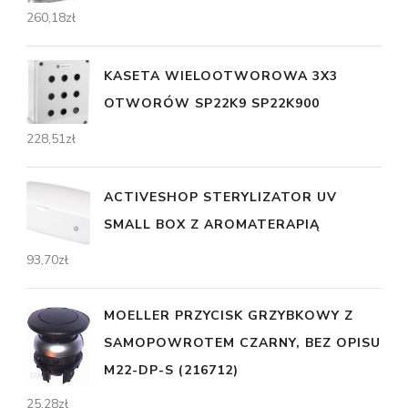
260,18
zł
KASETA WIELOOTWOROWA 3X3
OTWORÓW SP22K9 SP22K900
228,51
zł
ACTIVESHOP STERYLIZATOR UV
SMALL BOX Z AROMATERAPIĄ
93,70
zł
MOELLER PRZYCISK GRZYBKOWY Z
SAMOPOWROTEM CZARNY, BEZ OPISU
M22-DP-S (216712)
25,28
zł