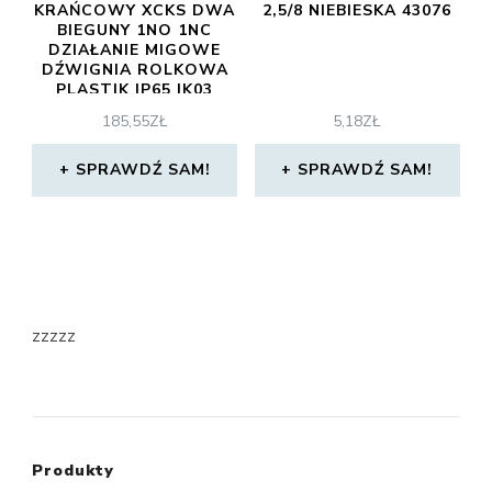
KRAŃCOWY XCKS DWA
2,5/8 NIEBIESKA 43076
BIEGUNY 1NO 1NC
DZIAŁANIE MIGOWE
DŹWIGNIA ROLKOWA
PLASTIK IP65 IK03
XCKS141 W 24
185,55
ZŁ
5,18
ZŁ
SPRAWDŹ SAM!
SPRAWDŹ SAM!
zzzzz
Produkty