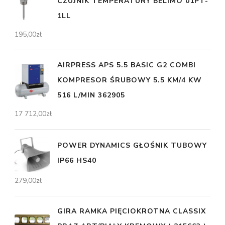
CZUJNIK TEMPERATURY BELIMO 01PT-
1LL
195,00
zł
AIRPRESS APS 5.5 BASIC G2 COMBI
KOMPRESOR ŚRUBOWY 5.5 KM/4 KW
516 L/MIN 362905
17 712,00
zł
POWER DYNAMICS GŁOŚNIK TUBOWY
IP66 HS40
279,00
zł
GIRA RAMKA PIĘCIOKROTNA CLASSIX