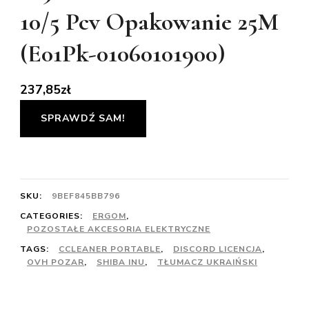
10/5 Pcv Opakowanie 25M
(E01Pk-01060101900)
237,85
zł
SPRAWDŹ SAM!
SKU:
9BEF845BB796
CATEGORIES:
ERGOM
,
POZOSTAŁE AKCESORIA ELEKTRYCZNE
TAGS:
CCLEANER PORTABLE
,
DISCORD LICENCJA
,
OVH POZAR
,
SHIBA INU
,
TŁUMACZ UKRAIŃSKI