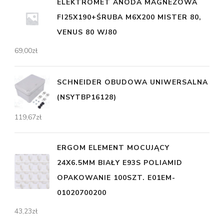
ELEKTROMET ANODA MAGNEZOWA
FI25X190+ŚRUBA M6X200 MISTER 80,
VENUS 80 WJ80
69,00
zł
SCHNEIDER OBUDOWA UNIWERSALNA
(NSYTBP16128)
119,67
zł
ERGOM ELEMENT MOCUJĄCY
24X6.5MM BIAŁY E93S POLIAMID
OPAKOWANIE 100SZT. E01EM-
01020700200
43,23
zł