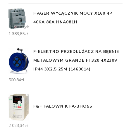
HAGER WYŁĄCZNIK MOCY X160 4P
40KA 80A HNA081H
1 383,85
zł
F-ELEKTRO PRZEDŁUŻACZ NA BĘBNIE
METALOWYM GRANDE FI 320 4X230V
IP44 3X2,5 25M (1460014)
500,84
zł
F&F FALOWNIK FA-3HO55
2 023,34
zł