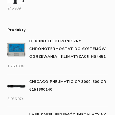
245,90
zł
Produkty
BTICINO ELEKTRONICZNY
CHRONOTERMOSTAT DO SYSTEMÓW
OGRZEWANIA I KLIMATYZACJI HS4451
1 259,89
zł
CHICAGO PNEUMATIC CP 3000-600 CR
6151600140
3 936,07
zł
LAPP KABEL PRZEWÓD INSTALACYJNY