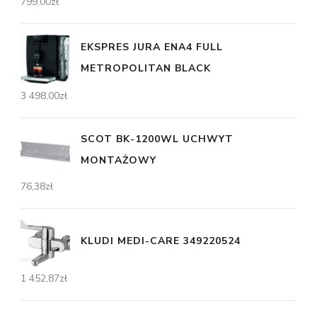
799,00
zł
EKSPRES JURA ENA4 FULL
METROPOLITAN BLACK
3 498,00
zł
SCOT BK-1200WL UCHWYT
MONTAŻOWY
76,38
zł
KLUDI MEDI-CARE 349220524
1 452,87
zł