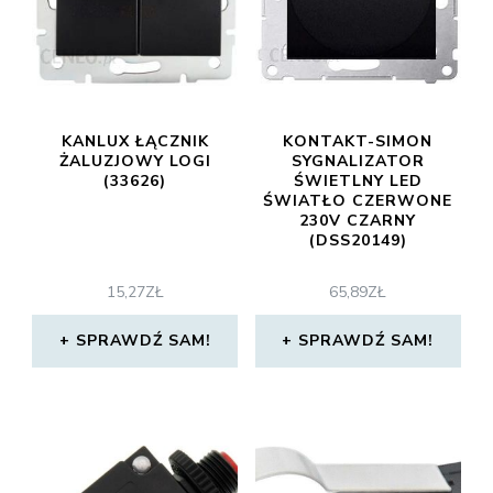
KANLUX ŁĄCZNIK
KONTAKT-SIMON
ŻALUZJOWY LOGI
SYGNALIZATOR
(33626)
ŚWIETLNY LED
ŚWIATŁO CZERWONE
230V CZARNY
(DSS20149)
15,27
ZŁ
65,89
ZŁ
SPRAWDŹ SAM!
SPRAWDŹ SAM!