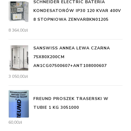
SCHNEIDER ELECTRIC BATERIA
KONDESATORÓW IP30 120 KVAR 400V
8 STOPNIOWA ZENVARBKN01205
8 364,00
zł
SANSWISS ANNEA LEWA CZARNA
75X80X200CM
AN1CG07500607+ANT108000607
3 050,00
zł
FREUND PROSZEK TRASERSKI W
TUBIE 1 KG 3051000
60,00
zł