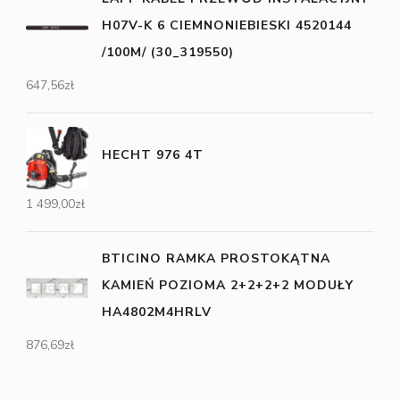
H07V-K 6 CIEMNONIEBIESKI 4520144
/100M/ (30_319550)
647,56
zł
HECHT 976 4T
1 499,00
zł
BTICINO RAMKA PROSTOKĄTNA
KAMIEŃ POZIOMA 2+2+2+2 MODUŁY
HA4802M4HRLV
876,69
zł