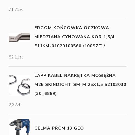
71,71
zł
ERGOM KOŃCÓWKA OCZKOWA
MIEDZIANA CYNOWANA KOR 1,5/4
E11KM-01020100560 /100SZT./
82,11
zł
LAPP KABEL NAKRĘTKA MOSIĘŻNA
M25 SKINDICHT SM-M 25X1,5 52103030
(30_6869)
2,32
zł
CELMA PRCM 13 GEO