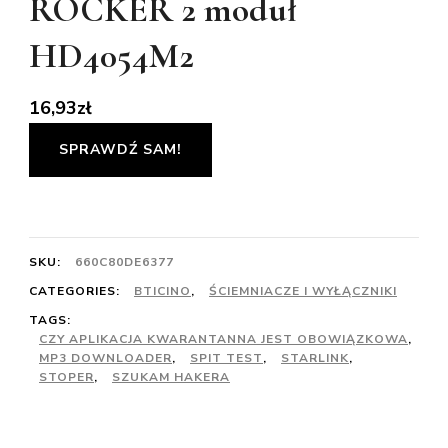
ROCKER 2 moduł
HD4054M2
16,93
zł
SPRAWDŹ SAM!
SKU:
660C80DE6377
CATEGORIES:
BTICINO
,
ŚCIEMNIACZE I WYŁĄCZNIKI
TAGS:
CZY APLIKACJA KWARANTANNA JEST OBOWIĄZKOWA
,
MP3 DOWNLOADER
,
SPIT TEST
,
STARLINK
,
STOPER
,
SZUKAM HAKERA