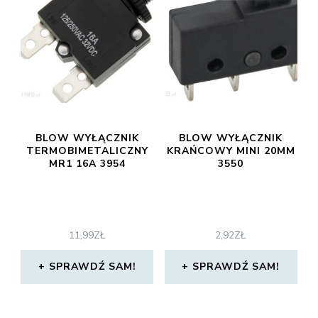
BLOW WYŁĄCZNIK
BLOW WYŁĄCZNIK
TERMOBIMETALICZNY
KRAŃCOWY MINI 20MM
MR1 16A 3954
3550
11,99
ZŁ
2,92
ZŁ
SPRAWDŹ SAM!
SPRAWDŹ SAM!