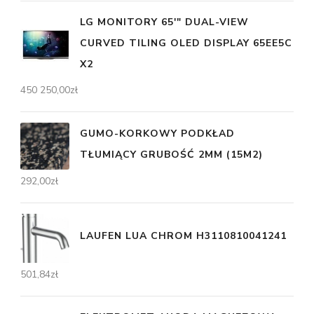
LG MONITORY 65'" DUAL-VIEW
CURVED TILING OLED DISPLAY 65EE5C
X2
450 250,00
zł
GUMO-KORKOWY PODKŁAD
TŁUMIĄCY GRUBOŚĆ 2MM (15M2)
292,00
zł
LAUFEN LUA CHROM H3110810041241
501,84
zł