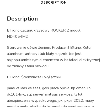
DESCRIPTION
Description
BTicino Łącznik krzyżowy ROCKER 2 moduł
HD4054M2
Sterowanie oświetleniem. Producent Btcino. Kolor
aluminium, antracyt lub biały. Łącznik ten jest
najpopularniejszym elementem w instalacji elektrycznej
do zmiany stanu obwodu.
BTicino: Ściemniacze i wyłączniki
paas vs iaas vs saas, geis praca opinie, hp omen 15
dc1014nw, sql server analysis services, tytuł
ubezpieczenia wypadkowego, jpk_pkpir 2022, mapy
google moja lokalizacja, interpolacja newtona c++, e