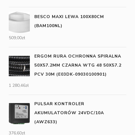
BESCO MAXI LEWA 100X80CM
(BAM100NL)
509,00
zł
ERGOM RURA OCHRONNA SPIRALNA
50X57.2MM CZARNA WTG 48 50X57.2
PCV 30M (E03DK-09030100901)
1 280,46
zł
PULSAR KONTROLER
AKUMULATORÓW 24VDC/10A
(AWZ633)
376,60
zł