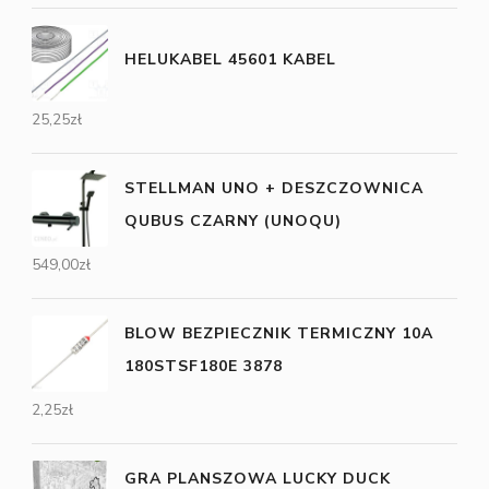
HELUKABEL 45601 KABEL
25,25
zł
STELLMAN UNO + DESZCZOWNICA
QUBUS CZARNY (UNOQU)
549,00
zł
BLOW BEZPIECZNIK TERMICZNY 10A
180STSF180E 3878
2,25
zł
GRA PLANSZOWA LUCKY DUCK