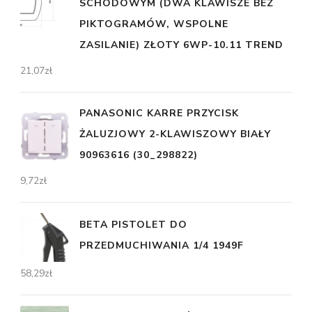
SCHODOWYM (DWA KLAWISZE BEZ
PIKTOGRAMÓW, WSPOLNE
ZASILANIE) ZŁOTY 6WP-10.11 TREND
21,07
zł
PANASONIC KARRE PRZYCISK
ŻALUZJOWY 2-KLAWISZOWY BIAŁY
90963616 (30_298822)
9,72
zł
BETA PISTOLET DO
PRZEDMUCHIWANIA 1/4 1949F
58,29
zł