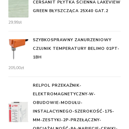
CERSANIT PŁYTKA ŚCIENNA LAKEVIEW
GREEN BŁYSZCZĄCA 25X40 GAT.2
29,99
zł
SZYBKOSPRAWNY ZANURZENIOWY
CZUJNIK TEMPERATURY BELIMO 01PT-
1BH
205,00
zł
RELPOL PRZEKAŹNIK-
ELEKTROMAGNETYCZNY-W-
OBUDOWIE-MODUŁU-
INSTALACYJNEGO-SZEROKOŚĆ-175-
MM-ZESTYKI-2P-PRZEŁĄCZNY-
OBCIĄŻALNOŚĆ-8A-NAPIĘCIE-CEWKI-