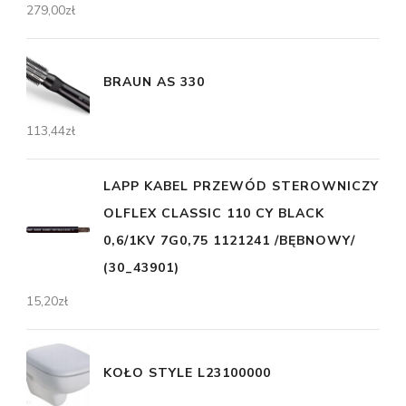
279,00
zł
BRAUN AS 330
113,44
zł
LAPP KABEL PRZEWÓD STEROWNICZY
OLFLEX CLASSIC 110 CY BLACK
0,6/1KV 7G0,75 1121241 /BĘBNOWY/
(30_43901)
15,20
zł
KOŁO STYLE L23100000