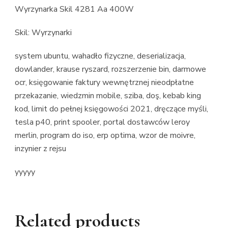
Wyrzynarka Skil 4281 Aa 400W
Skil: Wyrzynarki
system ubuntu, wahadło fizyczne, deserializacja,
dowlander, krause ryszard, rozszerzenie bin, darmowe
ocr, księgowanie faktury wewnętrznej nieodpłatne
przekazanie, wiedzmin mobile, sziba, doş, kebab king
kod, limit do pełnej księgowości 2021, dręczące myśli,
tesla p40, print spooler, portal dostawców leroy
merlin, program do iso, erp optima, wzor de moivre,
inzynier z rejsu
yyyyy
Related products