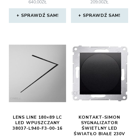
640,00
ZŁ
209,00
ZŁ
SPRAWDŹ SAM!
SPRAWDŹ SAM!
LENS LINE 180×89 LC
KONTAKT-SIMON
LED WPUSZCZANY
SYGNALIZATOR
38037-L940-F3-00-16
ŚWIETLNY LED
ŚWIATŁO BIAŁE 230V