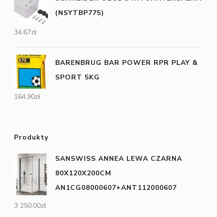
(NSYTBP775)
34,67
zł
BARENBRUG BAR POWER RPR PLAY &
SPORT 5KG
164,90
zł
Produkty
SANSWISS ANNEA LEWA CZARNA
80X120X200CM
AN1CG08000607+ANT112000607
3 250,00
zł