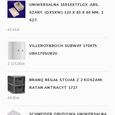
UNIWERSALNA 1591XXTFLGY, ABS,
SZARY, (DXSXW) 123 X 83 X 60 MM, 1
SZT.
42,44
zł
VILLEROY&BOCH SUBWAY 170X75
UBA170SUB2V
2 225,00
zł
BRANQ REGAŁ STOJAK Z 2 KOSZAMI
RATAN ANTRACYT 1727
49,90
zł
SCHNEIDER OBUDOWA UNIWERSALNA