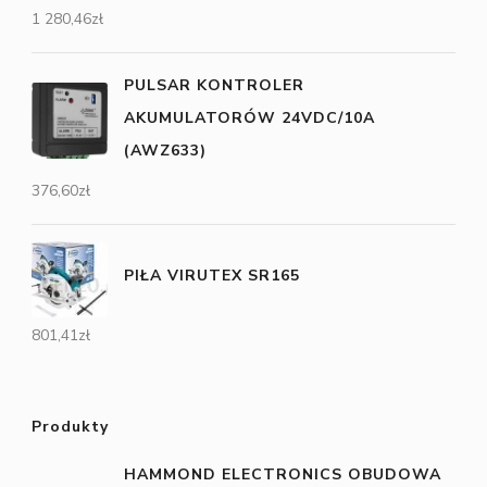
1 280,46
zł
PULSAR KONTROLER
AKUMULATORÓW 24VDC/10A
(AWZ633)
376,60
zł
PIŁA VIRUTEX SR165
801,41
zł
Produkty
HAMMOND ELECTRONICS OBUDOWA