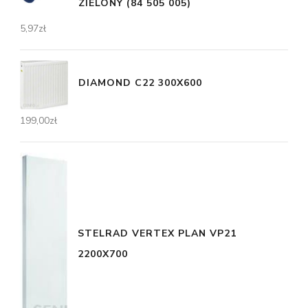
ZIELONY (84 505 005)
5,97
zł
DIAMOND C22 300X600
199,00
zł
STELRAD VERTEX PLAN VP21
2200X700