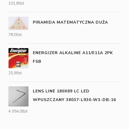
101,89
zł
PIRAMIDA MATEMATYCZNA DUŻA
78,00
zł
ENERGIZER ALKALINE A11/E11A 2PK
FSB
25,99
zł
LENS LINE 180X89 LC LED
WPUSZCZANY 38037-L930-W3-DB-16
4 054,08
zł