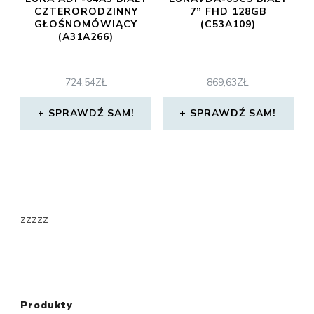
CZTERORODZINNY
7” FHD 128GB
GŁOŚNOMÓWIĄCY
(C53A109)
(A31A266)
724,54
ZŁ
869,63
ZŁ
SPRAWDŹ SAM!
SPRAWDŹ SAM!
zzzzz
Produkty