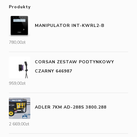
Produkty
MANIPULATOR INT-KWRL2-B
780,00
zł
CORSAN ZESTAW PODTYNKOWY
CZARNY 646987
959,00
zł
ADLER 7KM AD-288S 3800.288
2 669,00
zł