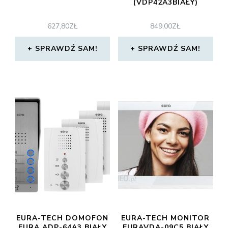
(VDP42A3BIAŁY)
627,80
ZŁ
849,00
ZŁ
SPRAWDŹ SAM!
SPRAWDŹ SAM!
EURA-TECH DOMOFON
EURA-TECH MONITOR
EURA ADP-64A3 BIAŁY
EURAVDA-09C5 BIAŁY