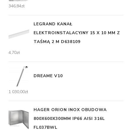
346,84
zł
LEGRAND KANAŁ
ELEKTROINSTALACYJNY 15 X 10 MM Z
TAŚMĄ 2 M D638109
4,70
zł
DREAME V10
1 030,00
zł
HAGER ORION INOX OBUDOWA
800X600X300MM IP66 AISI 316L
FL037BWL