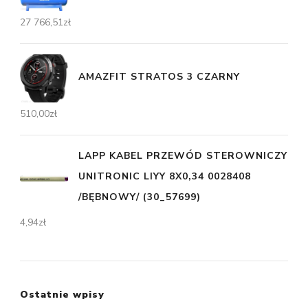
27 766,51
zł
AMAZFIT STRATOS 3 CZARNY
510,00
zł
LAPP KABEL PRZEWÓD STEROWNICZY
UNITRONIC LIYY 8X0,34 0028408
/BĘBNOWY/ (30_57699)
4,94
zł
Ostatnie wpisy