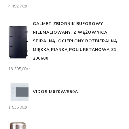
4 492,70
zł
GALMET ZBIORNIK BUFOROWY
NIEEMALIOWANY, Z WĘŻOWNICĄ
SPIRALNĄ, OCIEPLONY ROZBIERALNĄ
MIĘKKĄ PIANKĄ POLIURETANOWA 81-
200600
13 505,00
zł
VIDOS M670W/S50A
1 536,00
zł