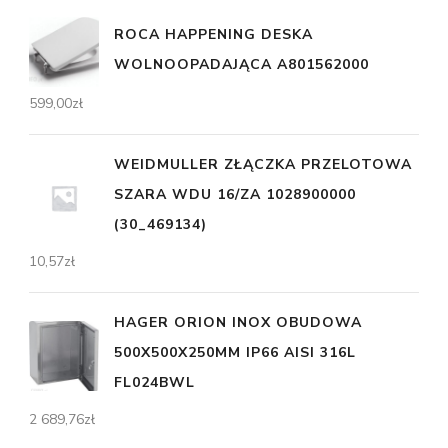
ROCA HAPPENING DESKA
WOLNOOPADAJĄCA A801562000
599,00
zł
WEIDMULLER ZŁĄCZKA PRZELOTOWA
SZARA WDU 16/ZA 1028900000
(30_469134)
10,57
zł
HAGER ORION INOX OBUDOWA
500X500X250MM IP66 AISI 316L
FL024BWL
2 689,76
zł