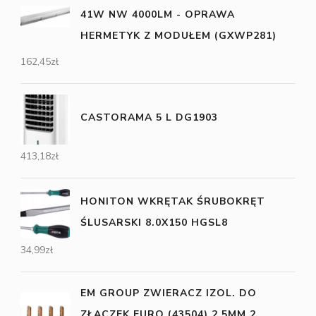
41W NW 4000LM - OPRAWA
HERMETYK Z MODUŁEM (GXWP281)
162,45
zł
CASTORAMA 5 L DG1903
413,18
zł
HONITON WKRĘTAK ŚRUBOKRĘT
ŚLUSARSKI 8.0X150 HGSL8
34,99
zł
EM GROUP ZWIERACZ IZOL. DO
ZŁĄCZEK EURO (43504) 2,5MM 2