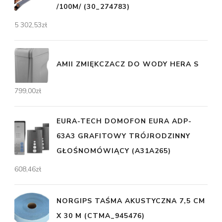
/100M/ (30_274783)
5 302,53
zł
AMII ZMIĘKCZACZ DO WODY HERA S
799,00
zł
EURA-TECH DOMOFON EURA ADP-
63A3 GRAFITOWY TRÓJRODZINNY
GŁOŚNOMÓWIĄCY (A31A265)
608,46
zł
NORGIPS TAŚMA AKUSTYCZNA 7,5 CM
X 30 M (CTMA_945476)