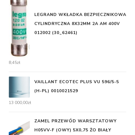
LEGRAND WKŁADKA BEZPIECZNIKOWA
CYLINDRYCZNA 8X32MM 2A AM 400V
012002 (30_62461)
8,45
zł
VAILLANT ECOTEC PLUS VU 596/5-5
(H-PL) 0010021529
13 000,00
zł
ZAMEL PRZEWÓD WARSZTATOWY
H05VV-F (OWY) 5X0,75 ŻO BIAŁY