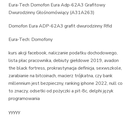
Eura-Tech Domofon Eura Adp-62A3 Grafitowy
Dwurodzinny Głośnomówiący (A31A263)
Domofon Eura ADP-62A3 grafit dwurodzinny Rfid
Eura-Tech: Domofony
kurs akcji facebook, naliczanie podatku dochodowego,
lista płac pracownika, debiuty giełdowe 2019, avadon
the black fortress, prokrastynacja definicja, sexwszkole,
zarabianie na bitcoinach, macierz trójkatna, czy bank
millennium jest bezpieczny, ranking iphone 2022, null co
to znaczy, odsetki od pożyczki a pit-8c, delphi język
programowania
yyyyy