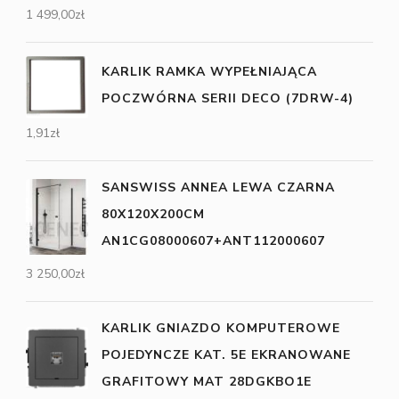
1 499,00
zł
KARLIK RAMKA WYPEŁNIAJĄCA
POCZWÓRNA SERII DECO (7DRW-4)
1,91
zł
SANSWISS ANNEA LEWA CZARNA
80X120X200CM
AN1CG08000607+ANT112000607
3 250,00
zł
KARLIK GNIAZDO KOMPUTEROWE
POJEDYNCZE KAT. 5E EKRANOWANE
GRAFITOWY MAT 28DGKBO1E