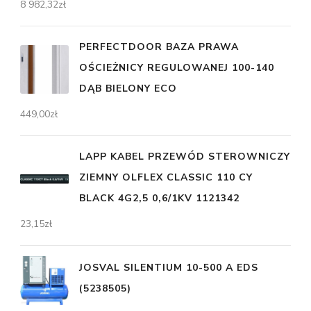
8 982,32
zł
PERFECTDOOR BAZA PRAWA
OŚCIEŻNICY REGULOWANEJ 100-140
DĄB BIELONY ECO
449,00
zł
LAPP KABEL PRZEWÓD STEROWNICZY
ZIEMNY OLFLEX CLASSIC 110 CY
BLACK 4G2,5 0,6/1KV 1121342
23,15
zł
JOSVAL SILENTIUM 10-500 A EDS
(5238505)