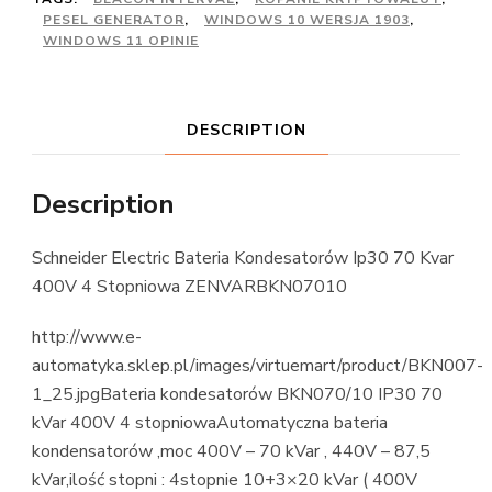
PESEL GENERATOR
,
WINDOWS 10 WERSJA 1903
,
WINDOWS 11 OPINIE
DESCRIPTION
Description
Schneider Electric Bateria Kondesatorów Ip30 70 Kvar
400V 4 Stopniowa ZENVARBKN07010
http://www.e-
automatyka.sklep.pl/images/virtuemart/product/BKN007-
1_25.jpgBateria kondesatorów BKN070/10 IP30 70
kVar 400V 4 stopniowaAutomatyczna bateria
kondensatorów ,moc 400V – 70 kVar , 440V – 87,5
kVar,ilość stopni : 4stopnie 10+3×20 kVar ( 400V