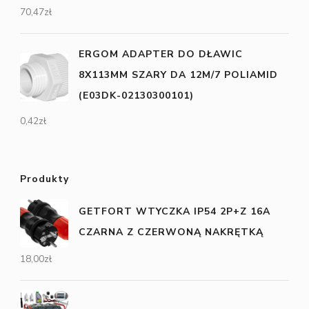
70,47
zł
ERGOM ADAPTER DO DŁAWIC
8X113MM SZARY DA 12M/7 POLIAMID
(E03DK-02130300101)
0,42
zł
Produkty
GETFORT WTYCZKA IP54 2P+Z 16A
CZARNA Z CZERWONĄ NAKRĘTKĄ
18,00
zł