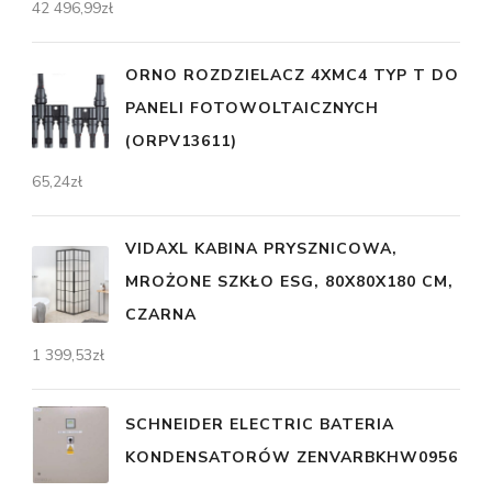
42 496,99
zł
ORNO ROZDZIELACZ 4XMC4 TYP T DO
PANELI FOTOWOLTAICZNYCH
(ORPV13611)
65,24
zł
VIDAXL KABINA PRYSZNICOWA,
MROŻONE SZKŁO ESG, 80X80X180 CM,
CZARNA
1 399,53
zł
SCHNEIDER ELECTRIC BATERIA
KONDENSATORÓW ZENVARBKHW0956