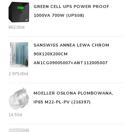
GREEN CELL UPS POWER PROOF
1000VA 700W (UPS08)
662,00
zł
SANSWISS ANNEA LEWA CHROM
90X120X200CM
AN1CG09005007+ANT112005007
2 975,00
zł
MOELLER OSŁONA PLOMBOWANA,
IP65 M22-PL-PV (216397)
14,53
zł