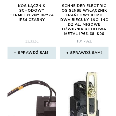
KOS ŁĄCZNIK
SCHNEIDER ELECTRIC
SCHODOWY
OSISENSE WYŁĄCZNIK
HERMETYCZNY BRYZA
KRAŃCOWY XCMD
IP54 CZARNY
DWA BIEGUNY 1NO 1NC
DZIAŁ. MIGOWE
DŹWIGNIA ROLKOWA
METAL IP66-68 IK06
XCMD2115L1
13,33
ZŁ
184,79
ZŁ
SPRAWDŹ SAM!
SPRAWDŹ SAM!