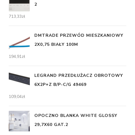
2
713,33
zł
DMTRADE PRZEWÓD MIESZKANIOWY
2X0,75 BIAŁY 100M
194,91
zł
LEGRAND PRZEDŁUŻACZ OBROTOWY
6X2P+Z B/P-C/G 49469
109,04
zł
OPOCZNO BLANKA WHITE GLOSSY
29,7X60 GAT.2