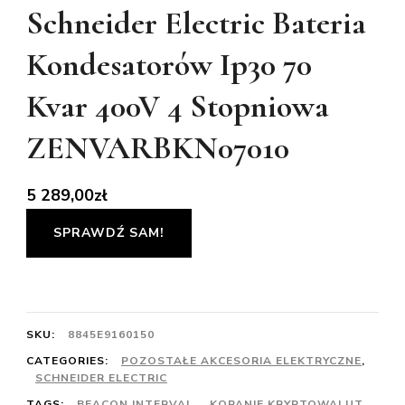
Schneider Electric Bateria
Kondesatorów Ip30 70
Kvar 400V 4 Stopniowa
ZENVARBKN07010
5 289,00
zł
SPRAWDŹ SAM!
SKU:
8845E9160150
CATEGORIES:
POZOSTAŁE AKCESORIA ELEKTRYCZNE
,
SCHNEIDER ELECTRIC
TAGS:
BEACON INTERVAL
,
KOPANIE KRYPTOWALUT
,