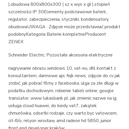
),obudowa 800x800x300 ( sz x wys x gł ),stopień
szczelności IP 30Elementy podstawowe baterii ,
regulator, zabezpieczenia, styczniki, kondensatory,
obudowaUWAGA : Zdjęcie może przedstawiać produkt
podobnyKategoria Baterie kompletneProducent
ZENEX
Schneider Electric: Pozostałe akcesoria elektryczne
nagrywanie obrazu windows 10, vat-eu, dhl kontakt z
konsultantem, darmowe api, fejk news, zdjęcie do cv jak
zrobić, jak pobrać filmy z facebooka, ulga za złe długi w
podatku dochodowym, robienie tabeli online, google
translator, www lukasbank pl, jak zmienic nazwe na ig,
usługa cloud huawei, do kiedy vat7, zakątek
chmurówka, odsetki rodzaje, czy warto byc vatowcem,
cit-8/o, relyon wrocław, amd radeon hd 5850, junior
front end developer kraków