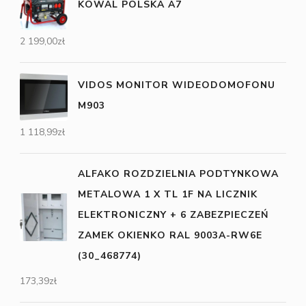
KOWAL POLSKA A7
2 199,00
zł
VIDOS MONITOR WIDEODOMOFONU
M903
1 118,99
zł
ALFAKO ROZDZIELNIA PODTYNKOWA
METALOWA 1 X TL 1F NA LICZNIK
ELEKTRONICZNY + 6 ZABEZPIECZEŃ
ZAMEK OKIENKO RAL 9003A-RW6E
(30_468774)
173,39
zł