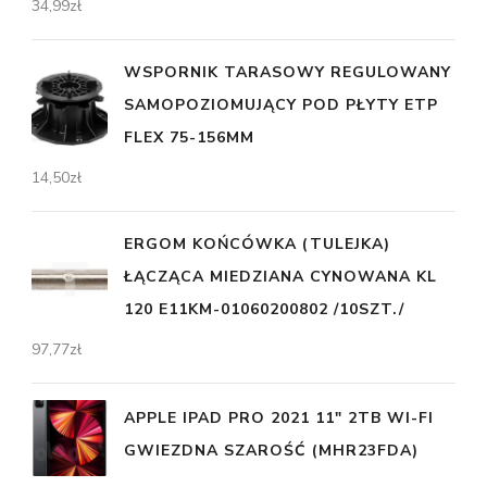
34,99
zł
WSPORNIK TARASOWY REGULOWANY
SAMOPOZIOMUJĄCY POD PŁYTY ETP
FLEX 75-156MM
14,50
zł
ERGOM KOŃCÓWKA (TULEJKA)
ŁĄCZĄCA MIEDZIANA CYNOWANA KL
120 E11KM-01060200802 /10SZT./
97,77
zł
APPLE IPAD PRO 2021 11" 2TB WI-FI
GWIEZDNA SZAROŚĆ (MHR23FDA)