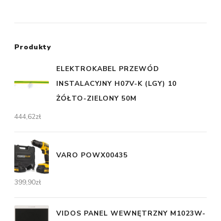
Produkty
ELEKTROKABEL PRZEWÓD
INSTALACYJNY H07V-K (LGY) 10
ŻÓŁTO-ZIELONY 50M
444,62
zł
VARO POWX00435
399,90
zł
VIDOS PANEL WEWNĘTRZNY M1023W-