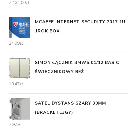
7 134,00
zł
MCAFEE INTERNET SECURITY 2017 1U
1ROK BOX
24,99
zł
SIMON ŁĄCZNIK BMW5.01/12 BASIC
ŚWIECZNIKOWY BEŻ
10,47
zł
SATEL DYSTANS SZARY 30MM
(BRACKETE3GY)
7,97
zł