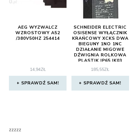
AEG WYZWALCZ
SCHNEIDER ELECTRIC
WZROSTOWY A52
OSISENSE WYŁĄCZNIK
/380V50HZ 254414
KRAŃCOWY XCKS DWA
BIEGUNY 1NO 1NC
DZIAŁANIE MIGOWE
DŹWIGNIA ROLKOWA
PLASTIK IP65 IK03
XCKS141 W 24
14,94
ZŁ
185,55
ZŁ
SPRAWDŹ SAM!
SPRAWDŹ SAM!
zzzzz