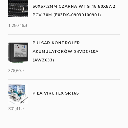
50X57.2MM CZARNA WTG 48 50X57.2
PCV 30M (E03DK-09030100901)
1 280,46
zł
PULSAR KONTROLER
AKUMULATORÓW 24VDC/10A
(AWZ633)
376,60
zł
PIŁA VIRUTEX SR165
801,41
zł