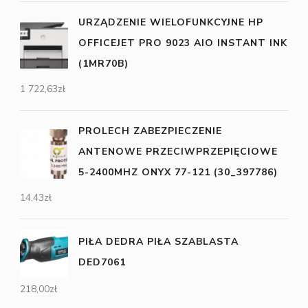
URZĄDZENIE WIELOFUNKCYJNE HP
OFFICEJET PRO 9023 AIO INSTANT INK
(1MR70B)
1 722,63
zł
PROLECH ZABEZPIECZENIE
ANTENOWE PRZECIWPRZEPIĘCIOWE
5-2400MHZ ONYX 77-121 (30_397786)
14,43
zł
PIŁA DEDRA PIŁA SZABLASTA
DED7061
218,00
zł