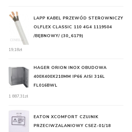
LAPP KABEL PRZEWÓD STEROWNICZY
OLFLEX CLASSIC 110 4G4 1119504
/BĘBNOWY/ (30_6179)
19,18
zł
HAGER ORION INOX OBUDOWA
400X400X210MM IP66 AISI 316L
FL016BWL
1 887,31
zł
EATON XCOMFORT CZUJNIK
PRZECIWZALANIOWY CSEZ-01/18