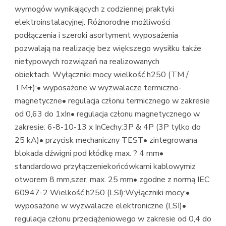
wymogów wynikających z codziennej praktyki
elektroinstalacyjnej. Różnorodne możliwości
podłączenia i szeroki asortyment wyposażenia
pozwalają na realizację bez większego wysiłku także
nietypowych rozwiązań na realizowanych
obiektach. Wyłączniki mocy wielkość h250 (TM /
TM+):• wyposażone w wyzwalacze termiczno-
magnetyczne• regulacja członu termicznego w zakresie
od 0,63 do 1xIn• regulacja członu magnetycznego w
zakresie: 6-8-10-13 x InCechy:3P & 4P (3P tylko do
25 kA)• przycisk mechaniczny TEST• zintegrowana
blokada dźwigni pod kłódkę max. ? 4 mm•
standardowo przyłączeniekońcówkami kablowymiz
otworem 8 mm,szer. max. 25 mm• zgodne z normą IEC
60947-2 Wielkość h250 (LSI):Wyłączniki mocy:•
wyposażone w wyzwalacze elektroniczne (LSI)•
regulacja członu przeciążeniowego w zakresie od 0,4 do