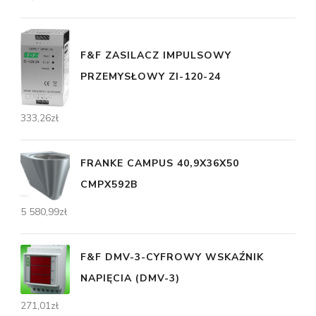
F&F ZASILACZ IMPULSOWY
PRZEMYSŁOWY ZI-120-24
333,26
zł
FRANKE CAMPUS 40,9X36X50
CMPX592B
5 580,99
zł
F&F DMV-3-CYFROWY WSKAŹNIK
NAPIĘCIA (DMV-3)
271,01
zł