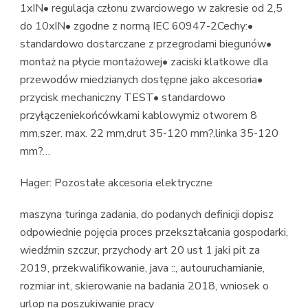
1xIN• regulacja członu zwarciowego w zakresie od 2,5
do 10xIN• zgodne z normą IEC 60947-2Cechy:•
standardowo dostarczane z przegrodami biegunów•
montaż na płycie montażowej• zaciski klatkowe dla
przewodów miedzianych dostępne jako akcesoria•
przycisk mechaniczny TEST• standardowo
przyłączeniekońcówkami kablowymiz otworem 8
mm,szer. max. 22 mm,drut 35-120 mm?,linka 35-120
mm?…
Hager: Pozostałe akcesoria elektryczne
maszyna turinga zadania, do podanych definicji dopisz
odpowiednie pojęcia proces przekształcania gospodarki,
wiedźmin szczur, przychody art 20 ust 1 jaki pit za
2019, przekwalifikowanie, java ::, autouruchamianie,
rozmiar int, skierowanie na badania 2018, wniosek o
urlop na poszukiwanie pracy