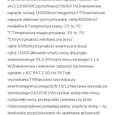
(AC):220/690Częstotliwość:50/60 HzZnamionowe
napięcie izolacji Ui:800Ilość biegunów:3 PZnamionowe
napięcie udarowe wytrzymywane Uimp:8000Ilość
modułów:6Temperatura pracy:-25 to 70
°CTemperatura magazynowania:-35 to 70
°CWytrzymałość mechaniczna (ilość
cykli):4000Wytrzymałość elektryczna (ilość
cykli):1000Całkowite straty mocy dla prądu
znamionowego:34,2 WStraty mocy na biegun:11,4
WZnamionowa zwarciowa zdolność łączeniowa
zgodnie z IEC 947.2 50 Hz:76Tryb
wyzwalania:TMNastawa wyzwalacza
elektromagnetycznego:6/8/10/12Nastawa wyzwalcza
termicznego:0,63/0,8/1Wszystkie wyłączniki mocy,
rozłączniki mocy, przełączniki zasilania czy bloki
różnicowoprądowe posiadają jedną, wspólną cechę – są
doskonale przystosowane do spełniania aktualnych