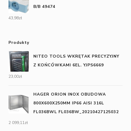
B/B 49474
43,98
zł
Produkty
NITEO TOOLS WKRĘTAK PRECYZYJNY
Z KOŃCÓWKAMI 6EL. YJPS6669
23,00
zł
HAGER ORION INOX OBUDOWA
800X600X250MM IP66 AISI 316L
FL036BWL FL036BW_20210427125032
2 099,11
zł