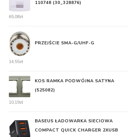
110748 (30_328876)
65,08
zł
PRZEJŚCIE SMA-G/UHF-G
14,55
zł
KOS RAMKA PODWÓJNA SATYNA
(525082)
10,19
zł
BASEUS ŁADOWARKA SIECIOWA
COMPACT QUICK CHARGER 2XUSB