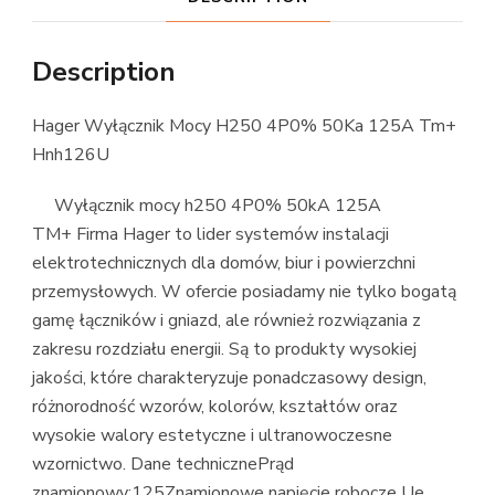
Description
Hager Wyłącznik Mocy H250 4P0% 50Ka 125A Tm+
Hnh126U
Wyłącznik mocy h250 4P0% 50kA 125A
TM+ Firma Hager to lider systemów instalacji
elektrotechnicznych dla domów, biur i powierzchni
przemysłowych. W ofercie posiadamy nie tylko bogatą
gamę łączników i gniazd, ale również rozwiązania z
zakresu rozdziału energii. Są to produkty wysokiej
jakości, które charakteryzuje ponadczasowy design,
różnorodność wzorów, kolorów, kształtów oraz
wysokie walory estetyczne i ultranowoczesne
wzornictwo. Dane technicznePrąd
znamionowy:125Znamionowe napięcie robocze Ue