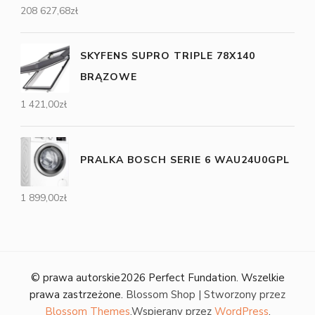
208 627,68
zł
SKYFENS SUPRO TRIPLE 78X140
BRĄZOWE
1 421,00
zł
PRALKA BOSCH SERIE 6 WAU24U0GPL
1 899,00
zł
© prawa autorskie2026
Perfect Fundation
. Wszelkie
prawa zastrzeżone.
Blossom Shop | Stworzony przez
Blossom Themes
.Wspierany przez
WordPress
.