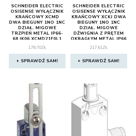
SCHNEIDER ELECTRIC
SCHNEIDER ELECTRIC
OSISENSE WYŁĄCZNIK
OSISENSE WYŁĄCZNIK
KRAŃCOWY XCMD
KRAŃCOWY XCKJ DWA
DWA BIEGUNY 1NO 1NC
BIEGUNY 1NO 1NC
DZIAŁ. MIGOWE
DZIAŁ. MIGOWE
TRZPIEŃ METAL IP66-
DŹWIGNIA Z PRĘTEM
68 IK06 XCMD21F0L1
OKRĄGŁYM METAL IP66
IK07 XCKJ10559
178,70
ZŁ
217,61
ZŁ
SPRAWDŹ SAM!
SPRAWDŹ SAM!