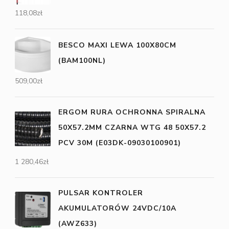
118,08
zł
BESCO MAXI LEWA 100X80CM
(BAM100NL)
509,00
zł
ERGOM RURA OCHRONNA SPIRALNA
50X57.2MM CZARNA WTG 48 50X57.2
PCV 30M (E03DK-09030100901)
1 280,46
zł
PULSAR KONTROLER
AKUMULATORÓW 24VDC/10A
(AWZ633)