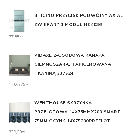
BTICINO PRZYCISK PODWÓJNY AXIAL
ZWIERANY 1 MODUŁ HC4036
77,85
zł
VIDAXL 2-OSOBOWA KANAPA,
CIEMNOSZARA, TAPICEROWANA
TKANINĄ 337524
1 025,79
zł
WENTHOUSE SKRZYNKA
PRZELOTOWA 14X75MMX200 SMART
75MM OCYNK 14X75200PRZELOT
330,00
zł