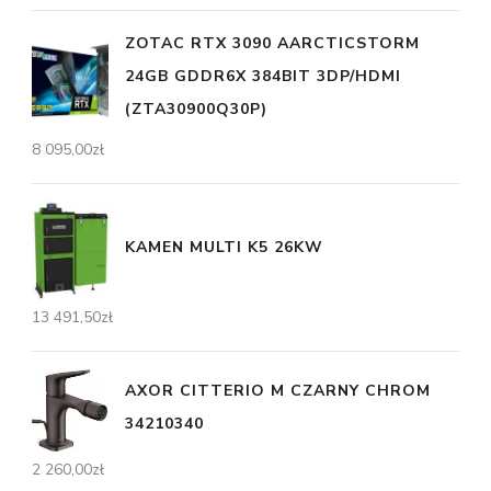
ZOTAC RTX 3090 AARCTICSTORM
24GB GDDR6X 384BIT 3DP/HDMI
(ZTA30900Q30P)
8 095,00
zł
KAMEN MULTI K5 26KW
13 491,50
zł
AXOR CITTERIO M CZARNY CHROM
34210340
2 260,00
zł