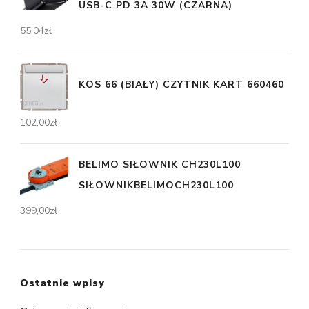
USB-C PD 3A 30W (CZARNA)
55,04
zł
KOS 66 (BIAŁY) CZYTNIK KART 660460
102,00
zł
BELIMO SIŁOWNIK CH230L100
SIŁOWNIKBELIMOCH230L100
399,00
zł
Ostatnie wpisy