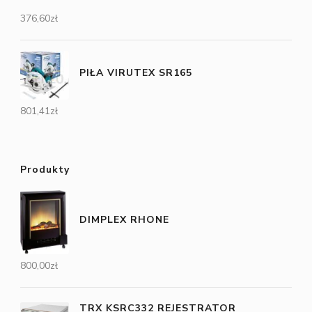
376,60
zł
PIŁA VIRUTEX SR165
801,41
zł
Produkty
DIMPLEX RHONE
800,00
zł
TRX KSRC332 REJESTRATOR