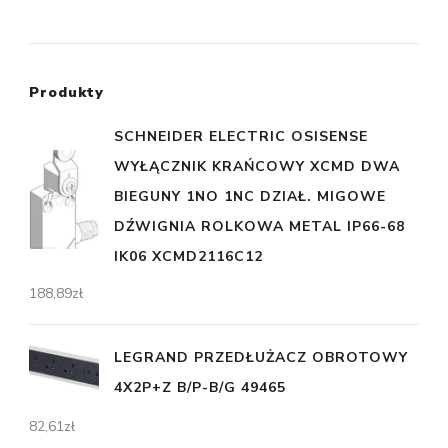
Produkty
SCHNEIDER ELECTRIC OSISENSE
WYŁĄCZNIK KRAŃCOWY XCMD DWA
BIEGUNY 1NO 1NC DZIAŁ. MIGOWE
DŹWIGNIA ROLKOWA METAL IP66-68
IK06 XCMD2116C12
188,89
zł
LEGRAND PRZEDŁUŻACZ OBROTOWY
4X2P+Z B/P-B/G 49465
82,61
zł