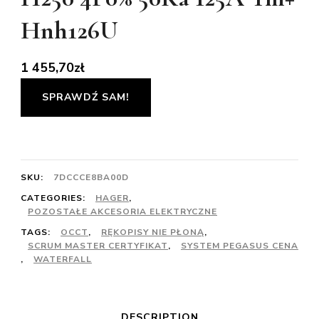
Hnh126U
1 455,70
zł
SPRAWDŹ SAM!
SKU:
7DCCCE8BA00D
CATEGORIES:
HAGER
,
POZOSTAŁE AKCESORIA ELEKTRYCZNE
TAGS:
OCCT
,
RĘKOPISY NIE PŁONĄ
,
SCRUM MASTER CERTYFIKAT
,
SYSTEM PEGASUS CENA
,
WATERFALL
DESCRIPTION