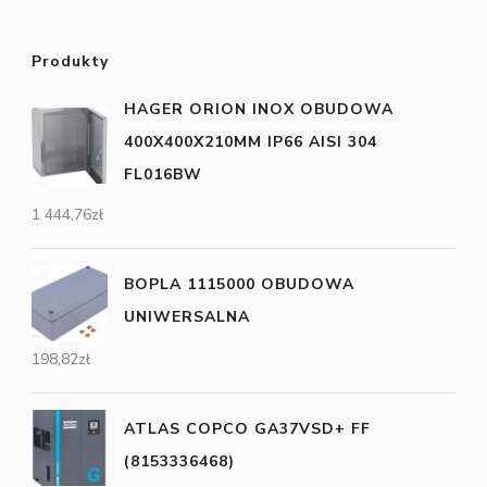
Produkty
HAGER ORION INOX OBUDOWA
400X400X210MM IP66 AISI 304
FL016BW
1 444,76
zł
BOPLA 1115000 OBUDOWA
UNIWERSALNA
198,82
zł
ATLAS COPCO GA37VSD+ FF
(8153336468)