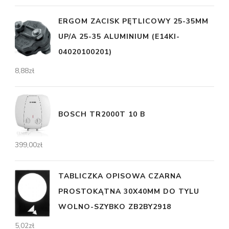
ERGOM ZACISK PĘTLICOWY 25-35MM
UP/A 25-35 ALUMINIUM (E14KI-
04020100201)
8,88
zł
BOSCH TR2000T 10 B
399,00
zł
TABLICZKA OPISOWA CZARNA
PROSTOKĄTNA 30X40MM DO TYLU
WOLNO-SZYBKO ZB2BY2918
5,02
zł