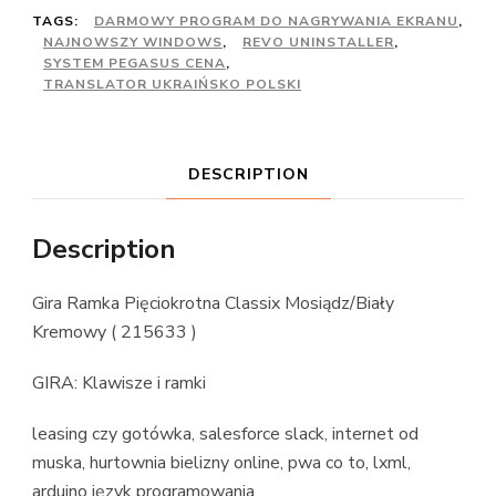
TAGS:
DARMOWY PROGRAM DO NAGRYWANIA EKRANU
,
NAJNOWSZY WINDOWS
,
REVO UNINSTALLER
,
SYSTEM PEGASUS CENA
,
TRANSLATOR UKRAIŃSKO POLSKI
DESCRIPTION
Description
Gira Ramka Pięciokrotna Classix Mosiądz/Biały
Kremowy ( 215633 )
GIRA: Klawisze i ramki
leasing czy gotówka, salesforce slack, internet od
muska, hurtownia bielizny online, pwa co to, lxml,
arduino język programowania