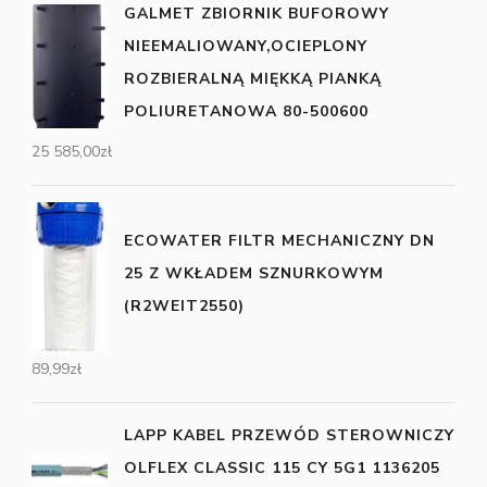
GALMET ZBIORNIK BUFOROWY
NIEEMALIOWANY,OCIEPLONY
ROZBIERALNĄ MIĘKKĄ PIANKĄ
POLIURETANOWA 80-500600
25 585,00
zł
ECOWATER FILTR MECHANICZNY DN
25 Z WKŁADEM SZNURKOWYM
(R2WEIT2550)
89,99
zł
LAPP KABEL PRZEWÓD STEROWNICZY
OLFLEX CLASSIC 115 CY 5G1 1136205