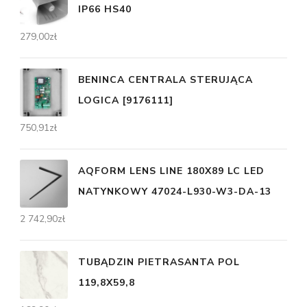
IP66 HS40
279,00
zł
BENINCA CENTRALA STERUJĄCA
LOGICA [9176111]
750,91
zł
AQFORM LENS LINE 180X89 LC LED
NATYNKOWY 47024-L930-W3-DA-13
2 742,90
zł
TUBĄDZIN PIETRASANTA POL
119,8X59,8