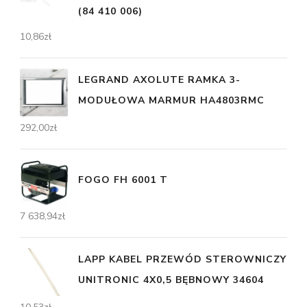
(84 410 006)
10,86
zł
LEGRAND AXOLUTE RAMKA 3-
MODUŁOWA MARMUR HA4803RMC
292,00
zł
FOGO FH 6001 T
7 638,94
zł
LAPP KABEL PRZEWÓD STEROWNICZY
UNITRONIC 4X0,5 BĘBNOWY 34604