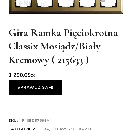
Gira Ramka Pięciokrotna
Classix Mosiądz/Biały
Kremowy ( 215633 )
1 290,05
zł
SPRAWDŹ SAM!
SKU:
F40BD57694A4
CATEGORIES:
GIRA
,
KLAWISZE I RAMKI