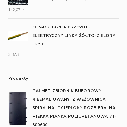
142,07
zł
ELPAR G102966 PRZEWÓD
ELEKTRYCZNY LINKA ŻÓŁTO-ZIELONA
LGY 6
3,87
zł
Produkty
GALMET ZBIORNIK BUFOROWY
NIEEMALIOWANY, Z WĘŻOWNICĄ
SPIRALNĄ, OCIEPLONY ROZBIERALNĄ
MIĘKKĄ PIANKĄ POLIURETANOWA 71-
800600