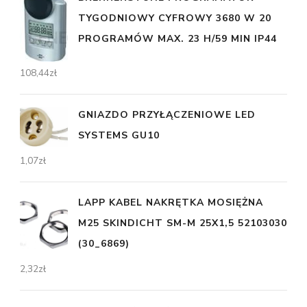
TYGODNIOWY CYFROWY 3680 W 20
PROGRAMÓW MAX. 23 H/59 MIN IP44
108,44
zł
GNIAZDO PRZYŁĄCZENIOWE LED
SYSTEMS GU10
1,07
zł
LAPP KABEL NAKRĘTKA MOSIĘŻNA
M25 SKINDICHT SM-M 25X1,5 52103030
(30_6869)
2,32
zł