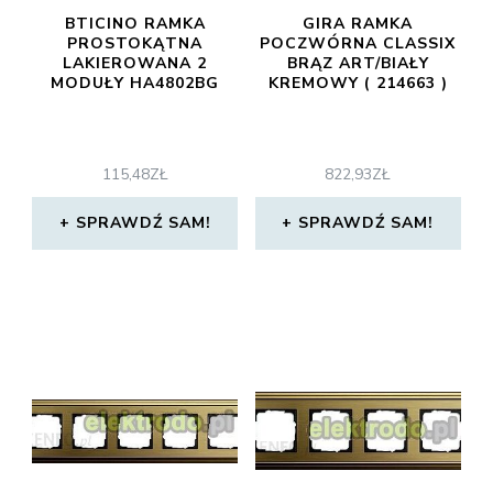
BTICINO RAMKA
GIRA RAMKA
PROSTOKĄTNA
POCZWÓRNA CLASSIX
LAKIEROWANA 2
BRĄZ ART/BIAŁY
MODUŁY HA4802BG
KREMOWY ( 214663 )
115,48
ZŁ
822,93
ZŁ
SPRAWDŹ SAM!
SPRAWDŹ SAM!