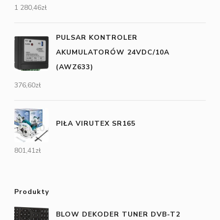
1 280,46
zł
PULSAR KONTROLER
AKUMULATORÓW 24VDC/10A
(AWZ633)
376,60
zł
PIŁA VIRUTEX SR165
801,41
zł
Produkty
BLOW DEKODER TUNER DVB-T2