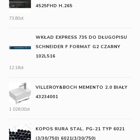
4525FHD H.265
73,80
zł
WKŁAD EXPRESS 735 DO DŁUGOPISU
SCHNEIDER F FORMAT G2 CZARNY
102L516
12,18
zł
VILLEROY&BOCH MEMENTO 2.0 BIAŁY
43234001
1 028,00
zł
KOPOS RURA STAL. PG-21 TYP 6021
(3/30/750) 6021(3/30/750)