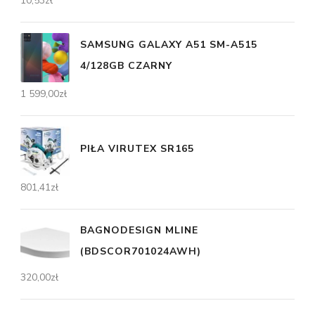
10,53
zł
SAMSUNG GALAXY A51 SM-A515
4/128GB CZARNY
1 599,00
zł
PIŁA VIRUTEX SR165
801,41
zł
BAGNODESIGN MLINE
(BDSCOR701024AWH)
320,00
zł