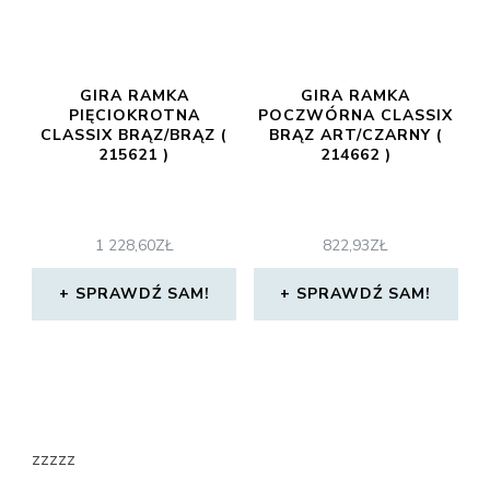
GIRA RAMKA
GIRA RAMKA
PIĘCIOKROTNA
POCZWÓRNA CLASSIX
CLASSIX BRĄZ/BRĄZ (
BRĄZ ART/CZARNY (
215621 )
214662 )
1 228,60
ZŁ
822,93
ZŁ
SPRAWDŹ SAM!
SPRAWDŹ SAM!
zzzzz