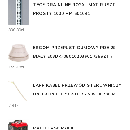
TECE DRAINLINE ROYAL MAT RUSZT
PROSTY 1000 MM 601041
830,80
zł
ERGOM PRZEPUST GUMOWY PDE 29
BIAŁY E03DK-05010203601 /25SZT./
159,48
zł
LAPP KABEL PRZEWÓD STEROWNICZY
UNITRONIC LIYY 4X0,75 50V 0028604
7,84
zł
RATO CASE R700I