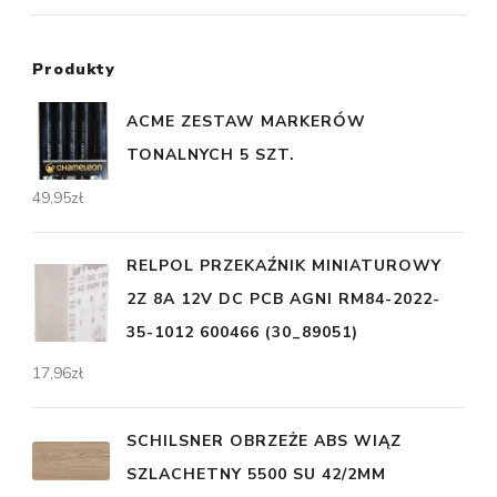
Produkty
ACME ZESTAW MARKERÓW
TONALNYCH 5 SZT.
49,95
zł
RELPOL PRZEKAŹNIK MINIATUROWY
2Z 8A 12V DC PCB AGNI RM84-2022-
35-1012 600466 (30_89051)
17,96
zł
SCHILSNER OBRZEŻE ABS WIĄZ
SZLACHETNY 5500 SU 42/2MM