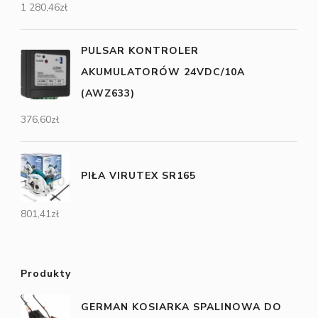
1 280,46
zł
PULSAR KONTROLER
AKUMULATORÓW 24VDC/10A
(AWZ633)
376,60
zł
PIŁA VIRUTEX SR165
801,41
zł
Produkty
GERMAN KOSIARKA SPALINOWA DO