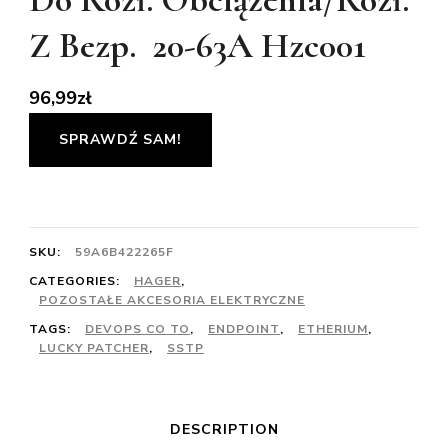
Z Bezp. 20-63A Hzc001
96,99
zł
SPRAWDŹ SAM!
SKU:
59A6B422265F
CATEGORIES:
HAGER
,
POZOSTAŁE AKCESORIA ELEKTRYCZNE
TAGS:
DEVOPS CO TO
,
ENDPOINT
,
ETHERIUM
,
LUCKY PATCHER
,
SSTP
DESCRIPTION