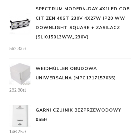
SPECTRUM MODERN-DAY 4X1LED COB
CITIZEN 40ST 230V 4X27W IP20 WW
DOWNLIGHT SQUARE + ZASILACZ
(SLI015013WW_230V)
562,33
zł
WEIDMÜLLER OBUDOWA
UNIWERSALNA (MPC1717157035)
282,88
zł
GARNI CZUJNIK BEZPRZEWODOWY
055H
146,25
zł