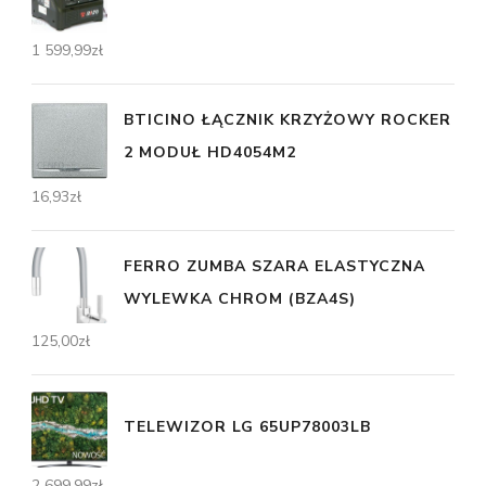
1 599,99
zł
BTICINO ŁĄCZNIK KRZYŻOWY ROCKER
2 MODUŁ HD4054M2
16,93
zł
FERRO ZUMBA SZARA ELASTYCZNA
WYLEWKA CHROM (BZA4S)
125,00
zł
TELEWIZOR LG 65UP78003LB
2 699,99
zł