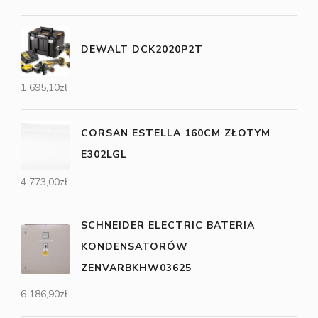
DEWALT DCK2020P2T
1 695,10
zł
CORSAN ESTELLA 160CM ZŁOTYM
E302LGL
4 773,00
zł
SCHNEIDER ELECTRIC BATERIA
KONDENSATORÓW
ZENVARBKHW03625
6 186,90
zł