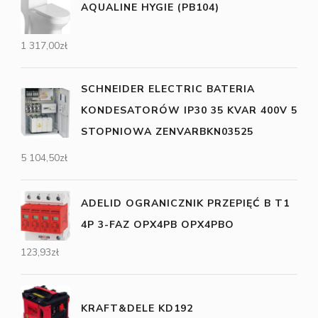
AQUALINE HYGIE (PB104)
1 317,00
zł
SCHNEIDER ELECTRIC BATERIA
KONDESATORÓW IP30 35 KVAR 400V 5
STOPNIOWA ZENVARBKN03525
5 104,50
zł
ADELID OGRANICZNIK PRZEPIĘĆ B T1
4P 3-FAZ OPX4PB OPX4PBO
123,93
zł
KRAFT&DELE KD192