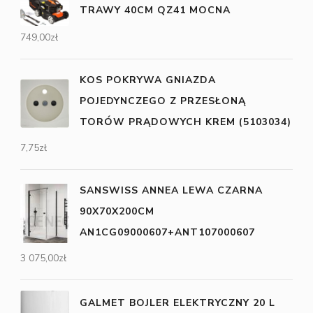
TRAWY 40CM QZ41 MOCNA
749,00
zł
KOS POKRYWA GNIAZDA
POJEDYNCZEGO Z PRZESŁONĄ
TORÓW PRĄDOWYCH KREM (5103034)
7,75
zł
SANSWISS ANNEA LEWA CZARNA
90X70X200CM
AN1CG09000607+ANT107000607
3 075,00
zł
GALMET BOJLER ELEKTRYCZNY 20 L