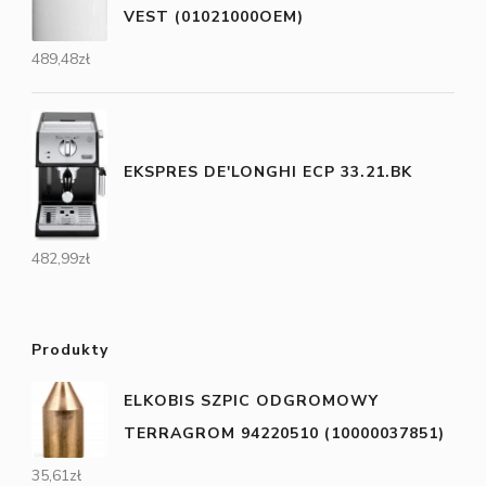
VEST (01021000OEM)
489,48
zł
EKSPRES DE'LONGHI ECP 33.21.BK
482,99
zł
Produkty
ELKOBIS SZPIC ODGROMOWY
TERRAGROM 94220510 (10000037851)
35,61
zł