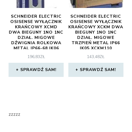
SCHNEIDER ELECTRIC
SCHNEIDER ELECTRIC
OSISENSE WYŁĄCZNIK
OSISENSE WYŁĄCZNIK
KRAŃCOWY XCMD
KRAŃCOWY XCKM DWA
DWA BIEGUNY 1NO 1NC
BIEGUNY 1NO 1NC
DZIAŁ. MIGOWE
DZIAŁ. MIGOWE
DŹWIGNIA ROLKOWA
TRZPIEŃ METAL IP66
METAL IP66-68 IK06
IK05 XCKM110
XCMD2145L1
196,83
ZŁ
143,48
ZŁ
SPRAWDŹ SAM!
SPRAWDŹ SAM!
zzzzz