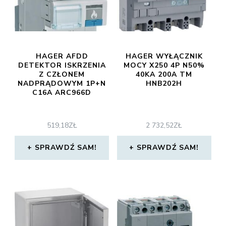
HAGER AFDD
HAGER WYŁĄCZNIK
DETEKTOR ISKRZENIA
MOCY X250 4P N50%
Z CZŁONEM
40KA 200A TM
NADPRĄDOWYM 1P+N
HNB202H
C16A ARC966D
519,18
ZŁ
2 732,52
ZŁ
SPRAWDŹ SAM!
SPRAWDŹ SAM!