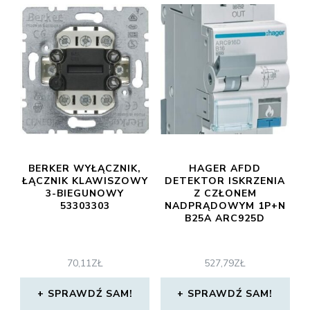
BERKER WYŁĄCZNIK,
HAGER AFDD
ŁĄCZNIK KLAWISZOWY
DETEKTOR ISKRZENIA
3-BIEGUNOWY
Z CZŁONEM
53303303
NADPRĄDOWYM 1P+N
B25A ARC925D
70,11
ZŁ
527,79
ZŁ
SPRAWDŹ SAM!
SPRAWDŹ SAM!