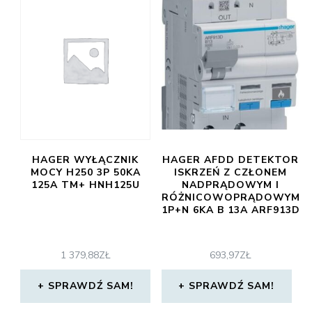
HAGER WYŁĄCZNIK
HAGER AFDD DETEKTOR
MOCY H250 3P 50KA
ISKRZEŃ Z CZŁONEM
125A TM+ HNH125U
NADPRĄDOWYM I
RÓŻNICOWOPRĄDOWYM
1P+N 6KA B 13A ARF913D
1 379,88
ZŁ
693,97
ZŁ
SPRAWDŹ SAM!
SPRAWDŹ SAM!