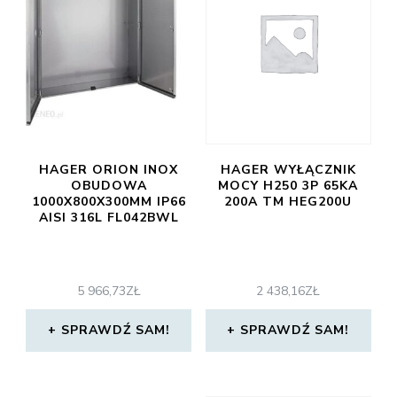
HAGER ORION INOX
HAGER WYŁĄCZNIK
OBUDOWA
MOCY H250 3P 65KA
1000X800X300MM IP66
200A TM HEG200U
AISI 316L FL042BWL
5 966,73
ZŁ
2 438,16
ZŁ
SPRAWDŹ SAM!
SPRAWDŹ SAM!