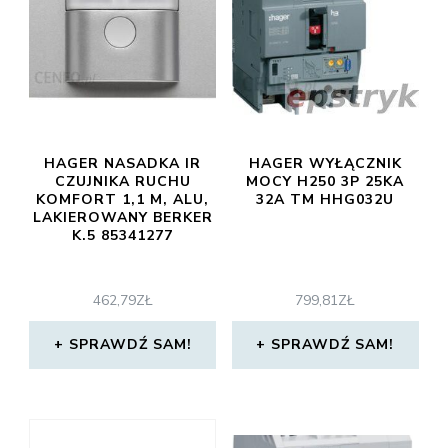
HAGER NASADKA IR
HAGER WYŁĄCZNIK
CZUJNIKA RUCHU
MOCY H250 3P 25KA
KOMFORT 1,1 M, ALU,
32A TM HHG032U
LAKIEROWANY BERKER
K.5 85341277
462,79
ZŁ
799,81
ZŁ
SPRAWDŹ SAM!
SPRAWDŹ SAM!