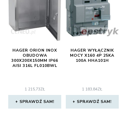
HAGER ORION INOX
HAGER WYŁĄCZNIK
OBUDOWA
MOCY X160 4P 25KA
300X200X150MM IP66
100A HHA101H
AISI 316L FL010BWL
1 215,73
ZŁ
1 183,84
ZŁ
SPRAWDŹ SAM!
SPRAWDŹ SAM!