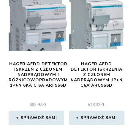
HAGER AFDD DETEKTOR
HAGER AFDD
ISKRZEŃ Z CZŁONEM
DETEKTOR ISKRZENIA
NADPRĄDOWYM I
Z CZŁONEM
RÓŻNICOWOPRĄDOWYM
NADPRĄDOWYM 1P+N
1P+N 6KA C 6A ARF956D
C6A ARC956D
693,97
ZŁ
518,32
ZŁ
SPRAWDŹ SAM!
SPRAWDŹ SAM!