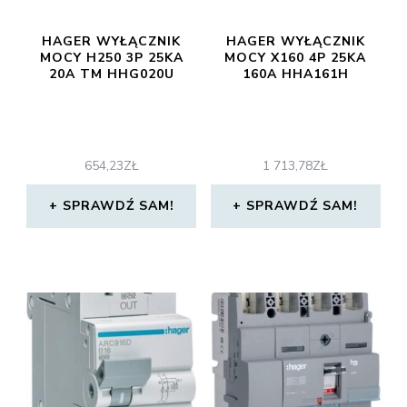
HAGER WYŁĄCZNIK
HAGER WYŁĄCZNIK
MOCY H250 3P 25KA
MOCY X160 4P 25KA
20A TM HHG020U
160A HHA161H
654,23
ZŁ
1 713,78
ZŁ
SPRAWDŹ SAM!
SPRAWDŹ SAM!