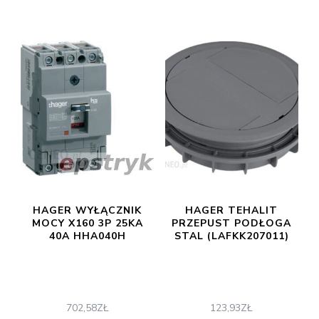
HAGER WYŁĄCZNIK
HAGER TEHALIT
MOCY X160 3P 25KA
PRZEPUST PODŁOGA
40A HHA040H
STAL (LAFKK207011)
702,58
ZŁ
123,93
ZŁ