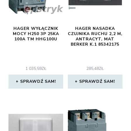
HAGER WYŁĄCZNIK
HAGER NASADKA
MOCY H250 3P 25KA
CZUJNIKA RUCHU 2,2 M,
100A TM HHG100U
ANTRACYT, MAT
BERKER K.1 85342175
1 035,59
ZŁ
285,48
ZŁ
SPRAWDŹ SAM!
SPRAWDŹ SAM!