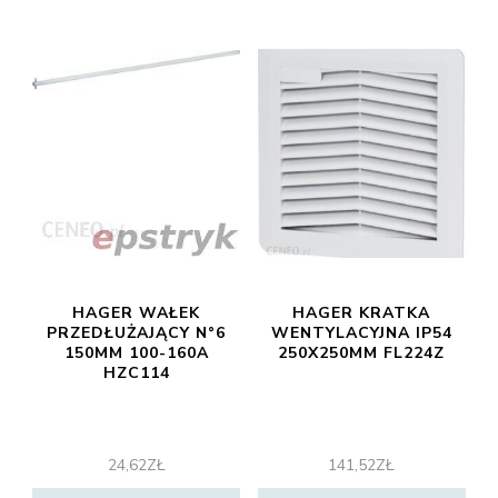
HAGER WAŁEK
HAGER KRATKA
PRZEDŁUŻAJĄCY N°6
WENTYLACYJNA IP54
150MM 100-160A
250X250MM FL224Z
HZC114
24,62
ZŁ
141,52
ZŁ