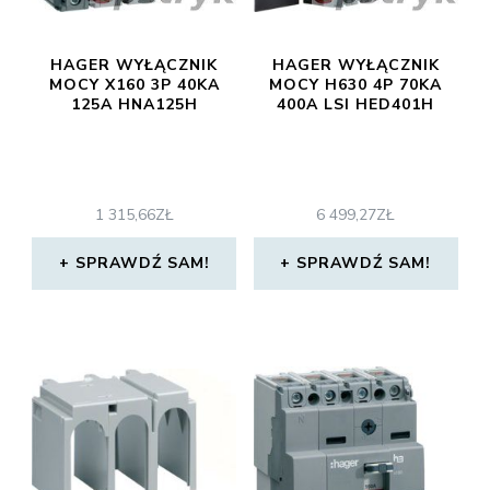
HAGER WYŁĄCZNIK
HAGER WYŁĄCZNIK
MOCY X160 3P 40KA
MOCY H630 4P 70KA
125A HNA125H
400A LSI HED401H
1 315,66
ZŁ
6 499,27
ZŁ
SPRAWDŹ SAM!
SPRAWDŹ SAM!