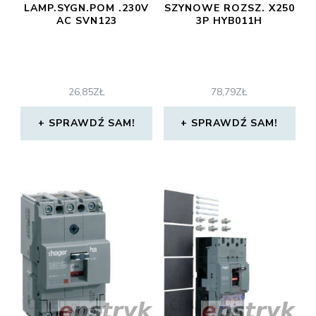
LAMP.SYGN.POM .230V
SZYNOWE ROZSZ. X250
AC SVN123
3P HYB011H
26,85
ZŁ
78,79
ZŁ
SPRAWDŹ SAM!
SPRAWDŹ SAM!