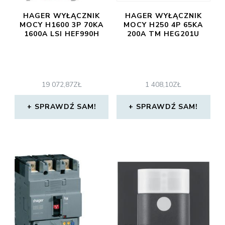
HAGER WYŁĄCZNIK
HAGER WYŁĄCZNIK
MOCY H1600 3P 70KA
MOCY H250 4P 65KA
1600A LSI HEF990H
200A TM HEG201U
19 072,87
ZŁ
1 408,10
ZŁ
SPRAWDŹ SAM!
SPRAWDŹ SAM!