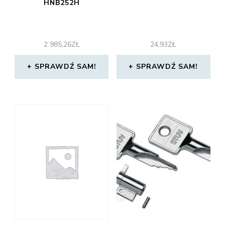
HNB252H
2 985,26
ZŁ
24,93
ZŁ
SPRAWDŹ SAM!
SPRAWDŹ SAM!