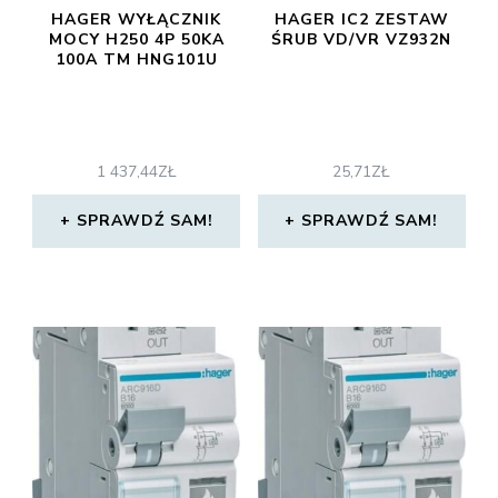
HAGER WYŁĄCZNIK
HAGER IC2 ZESTAW
MOCY H250 4P 50KA
ŚRUB VD/VR VZ932N
100A TM HNG101U
1 437,44
ZŁ
25,71
ZŁ
SPRAWDŹ SAM!
SPRAWDŹ SAM!