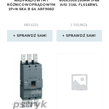
NADPRĄDOWYM I
400X300X150MM IP66
RÓŻNICOWOPRĄDOWYM
AISI 316L FL014BWL
1P+N 6KA B 6A ARF906D
683,63
ZŁ
1 530,86
ZŁ
SPRAWDŹ SAM!
SPRAWDŹ SAM!