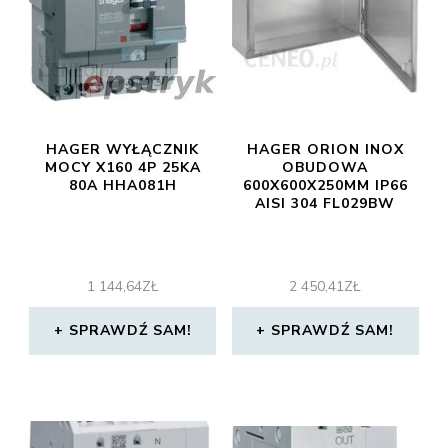
HAGER WYŁĄCZNIK
HAGER ORION INOX
MOCY X160 4P 25KA
OBUDOWA
80A HHA081H
600X600X250MM IP66
AISI 304 FL029BW
1 144,64
ZŁ
2 450,41
ZŁ
SPRAWDŹ SAM!
SPRAWDŹ SAM!