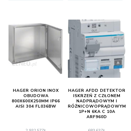
HAGER ORION INOX
HAGER AFDD DETEKTOR
OBUDOWA
ISKRZEŃ Z CZŁONEM
800X600X250MM IP66
NADPRĄDOWYM I
AISI 304 FL036BW
RÓŻNICOWOPRĄDOWYM
1P+N 6KA C 10A
ARF960D
2 932,57
ZŁ
683,63
ZŁ