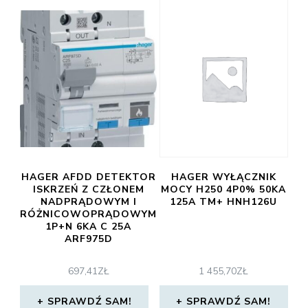
HAGER AFDD DETEKTOR
HAGER WYŁĄCZNIK
ISKRZEŃ Z CZŁONEM
MOCY H250 4P0% 50KA
NADPRĄDOWYM I
125A TM+ HNH126U
RÓŻNICOWOPRĄDOWYM
1P+N 6KA C 25A
ARF975D
697,41
ZŁ
1 455,70
ZŁ
SPRAWDŹ SAM!
SPRAWDŹ SAM!