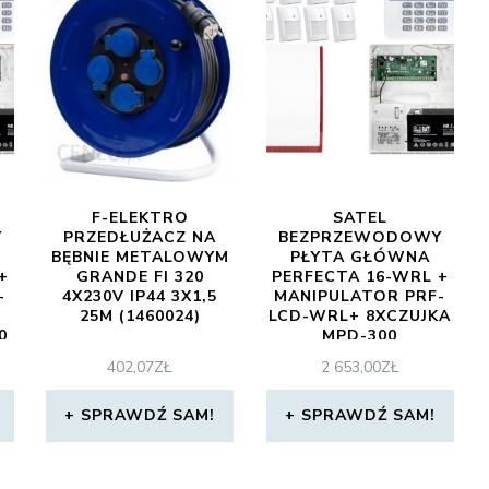
F-ELEKTRO
SATEL
Y
PRZEDŁUŻACZ NA
BEZPRZEWODOWY
BĘBNIE METALOWYM
PŁYTA GŁÓWNA
+
GRANDE FI 320
PERFECTA 16-WRL +
-
4X230V IP44 3X1,5
MANIPULATOR PRF-
25M (1460024)
LCD-WRL+ 8XCZUJKA
0
MPD-300
+SYGNALIZATOR
402,07
ZŁ
2 653,00
ZŁ
Y
BEZPRZEWODOWY
)
MSP-300 + (ZA11118)
SPRAWDŹ SAM!
SPRAWDŹ SAM!