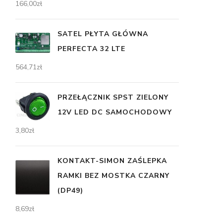
166,00
zł
SATEL PŁYTA GŁÓWNA
PERFECTA 32 LTE
564,71
zł
PRZEŁĄCZNIK SPST ZIELONY
12V LED DC SAMOCHODOWY
3,80
zł
KONTAKT-SIMON ZAŚLEPKA
RAMKI BEZ MOSTKA CZARNY
(DP49)
8,69
zł