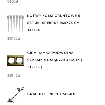
84,00
zł
KOTWY KOŁKI GRUNTOWE 6
SZTUKI SREBRNE 9X9X75 CM
145414
299,00
zł
GIRA RAMKA PODWÓJNA
CLASSIX MOSIĄDZ/MOSIĄDZ (
212631 )
258,42
zł
GRAPHITE ENERGY 58G030