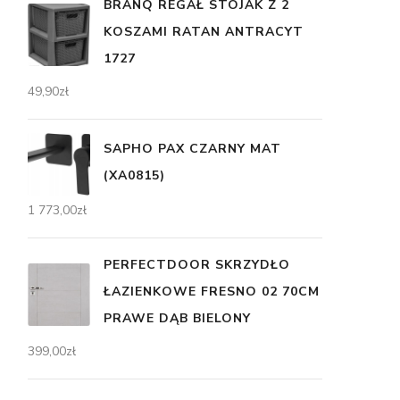
BRANQ REGAŁ STOJAK Z 2
KOSZAMI RATAN ANTRACYT
1727
49,90
zł
SAPHO PAX CZARNY MAT
(XA0815)
1 773,00
zł
PERFECTDOOR SKRZYDŁO
ŁAZIENKOWE FRESNO 02 70CM
PRAWE DĄB BIELONY
399,00
zł