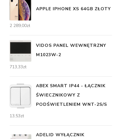
APPLE IPHONE XS 64GB ZŁOTY
2 289,00
zł
VIDOS PANEL WEWNĘTRZNY
M1023W-2
713,33
zł
ABEX SMART IP44 - ŁĄCZNIK
ŚWIECZNIKOWY Z
PODŚWIETLENIEM WNT-2S/S
13,53
zł
ADELID WYŁĄCZNIK