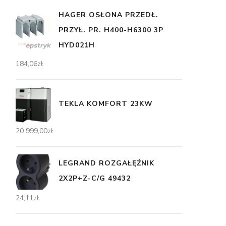
HAGER OSŁONA PRZEDŁ.
PRZYŁ. PR. H400-H6300 3P
HYD021H
184,06
zł
TEKLA KOMFORT 23KW
20 999,00
zł
LEGRAND ROZGAŁĘŹNIK
2X2P+Z-C/G 49432
24,11
zł