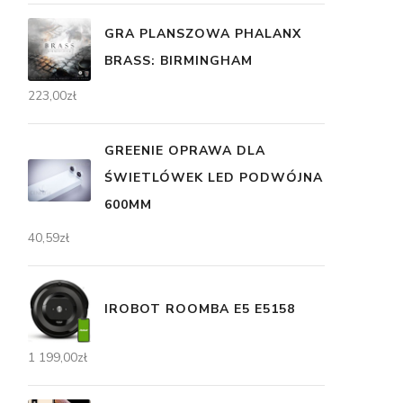
GRA PLANSZOWA PHALANX
BRASS: BIRMINGHAM
223,00
zł
GREENIE OPRAWA DLA
ŚWIETLÓWEK LED PODWÓJNA
600MM
40,59
zł
IROBOT ROOMBA E5 E5158
1 199,00
zł