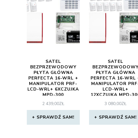
SATEL
SATEL
BEZPRZEWODOWY
BEZPRZEWODOW
PŁYTA GŁÓWNA
PŁYTA GŁÓWNA
PERFECTA 16-WRL +
PERFECTA 16-WRL 
MANIPULATOR PRF-
MANIPULATOR PRF
LCD-WRL+ 6XCZUJKA
LCD-WRL+
MPD-300
12XCZUJKA MPD-30
+SYGNALIZATOR
+SYGNALIZATOR
2 439,00
ZŁ
3 080,00
ZŁ
BEZPRZEWODOWY
BEZPRZEWODOW
MSP-300 + (ZA11116)
MSP-300 (ZA11122
SPRAWDŹ SAM!
SPRAWDŹ SAM!