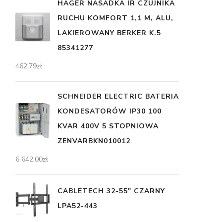
HAGER NASADKA IR CZUJNIKA
RUCHU KOMFORT 1,1 M, ALU,
LAKIEROWANY BERKER K.5
85341277
462,79
zł
SCHNEIDER ELECTRIC BATERIA
KONDESATORÓW IP30 100
KVAR 400V 5 STOPNIOWA
ZENVARBKN010012
6 642,00
zł
CABLETECH 32-55" CZARNY
LPA52-443