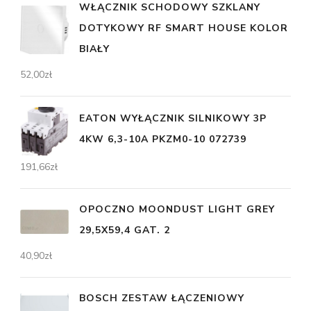
WŁĄCZNIK SCHODOWY SZKLANY
DOTYKOWY RF SMART HOUSE KOLOR
BIAŁY
52,00
zł
EATON WYŁĄCZNIK SILNIKOWY 3P
4KW 6,3-10A PKZM0-10 072739
191,66
zł
OPOCZNO MOONDUST LIGHT GREY
29,5X59,4 GAT. 2
40,90
zł
BOSCH ZESTAW ŁĄCZENIOWY