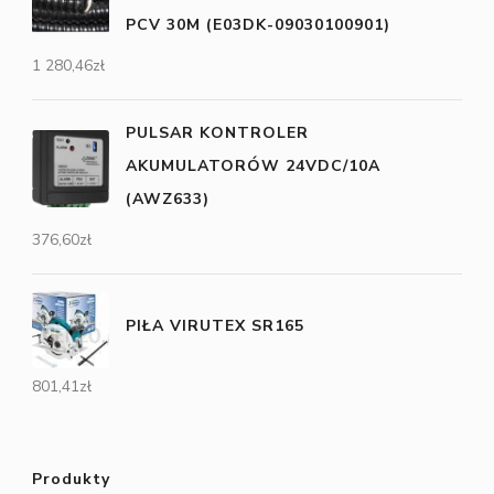
PCV 30M (E03DK-09030100901)
1 280,46
zł
PULSAR KONTROLER
AKUMULATORÓW 24VDC/10A
(AWZ633)
376,60
zł
PIŁA VIRUTEX SR165
801,41
zł
Produkty