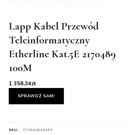
Lapp Kabel Przewód
Teleinformatyczny
Etherline Kat.5E 2170489
100M
1 358,34
zł
SPRAWDŹ SAM!
SKU:
7C95A95444F9