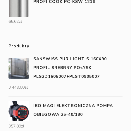
PROFI COOK PC-KSW 1216
65,62
zł
Produkty
SANSWISS PUR LIGHT S 160X90
PROFIL SREBRNY POŁYSK
PLS2D1605007+PLST0905007
3 449,00
zł
IBO MAGI ELEKTRONICZNA POMPA
OBIEGOWA 25-40/180
357,89
zł