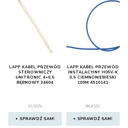
LAPP KABEL PRZEWÓD
LAPP KABEL PRZEWÓD
STEROWNICZY
INSTALACYJNY H05V-K
UNITRONIC 4×0,5
0,5 CIEMNONIEBIESKI
BĘBNOWY 34604
100M 4510141
10,53
ZŁ
86,45
ZŁ
SPRAWDŹ SAM!
SPRAWDŹ SAM!