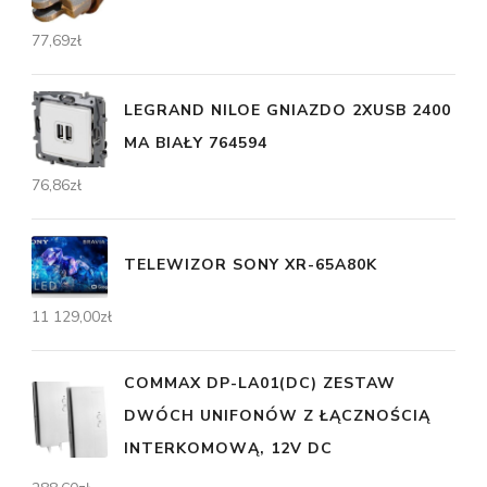
77,69
zł
LEGRAND NILOE GNIAZDO 2XUSB 2400
MA BIAŁY 764594
76,86
zł
TELEWIZOR SONY XR-65A80K
11 129,00
zł
COMMAX DP-LA01(DC) ZESTAW
DWÓCH UNIFONÓW Z ŁĄCZNOŚCIĄ
INTERKOMOWĄ, 12V DC