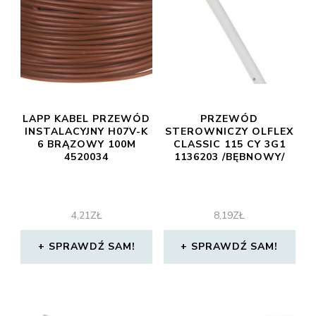
LAPP KABEL PRZEWÓD
PRZEWÓD
INSTALACYJNY H07V-K
STEROWNICZY OLFLEX
6 BRĄZOWY 100M
CLASSIC 115 CY 3G1
4520034
1136203 /BĘBNOWY/
4,21
ZŁ
8,19
ZŁ
SPRAWDŹ SAM!
SPRAWDŹ SAM!