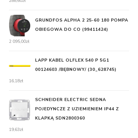
288,60
zł
GRUNDFOS ALPHA 2 25-60 180 POMPA
OBIEGOWA DO CO (99411424)
2 095,00
zł
LAPP KABEL OLFLEX 540 P 5G1
00124603 /BĘBNOWY/ (30_628745)
16,18
zł
SCHNEIDER ELECTRIC SEDNA
POJEDYNCZE Z UZIEMIENIEM IP44 Z
KLAPKĄ SDN2800360
19,63
zł