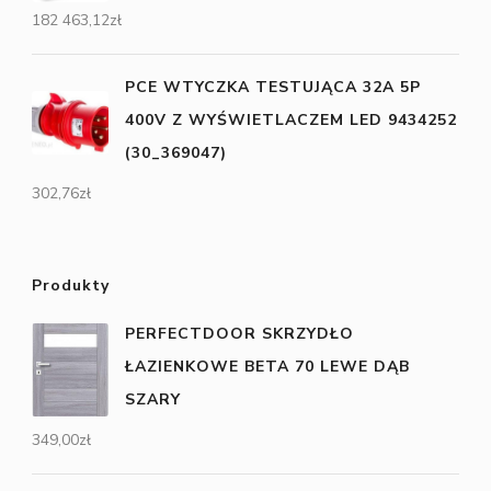
182 463,12
zł
PCE WTYCZKA TESTUJĄCA 32A 5P
400V Z WYŚWIETLACZEM LED 9434252
(30_369047)
302,76
zł
Produkty
PERFECTDOOR SKRZYDŁO
ŁAZIENKOWE BETA 70 LEWE DĄB
SZARY
349,00
zł