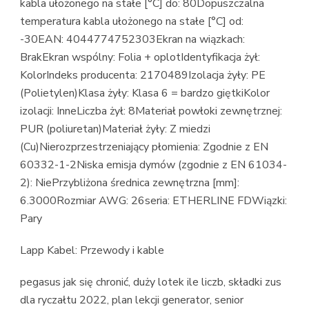
kabla ułożonego na stałe [°C] do: 80Dopuszczalna
temperatura kabla ułożonego na stałe [°C] od:
-30EAN: 4044774752303Ekran na wiązkach:
BrakEkran wspólny: Folia + oplotIdentyfikacja żył:
KolorIndeks producenta: 2170489Izolacja żyły: PE
(Polietylen)Klasa żyły: Klasa 6 = bardzo giętkiKolor
izolacji: InneLiczba żył: 8Materiał powłoki zewnętrznej:
PUR (poliuretan)Materiał żyły: Z miedzi
(Cu)Nierozprzestrzeniający płomienia: Zgodnie z EN
60332-1-2Niska emisja dymów (zgodnie z EN 61034-
2): NiePrzybliżona średnica zewnętrzna [mm]:
6.3000Rozmiar AWG: 26seria: ETHERLINE FDWiązki:
Pary
Lapp Kabel: Przewody i kable
pegasus jak się chronić, duży lotek ile liczb, składki zus
dla ryczałtu 2022, plan lekcji generator, senior