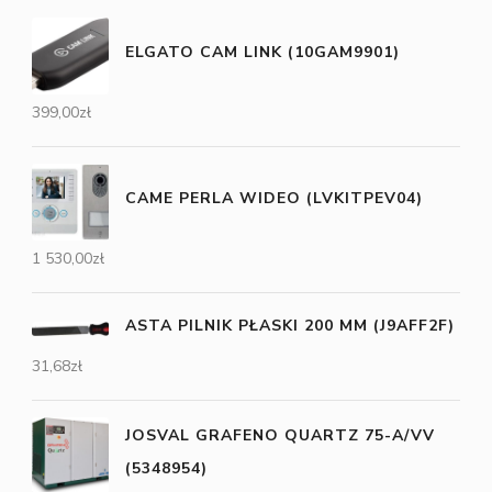
ELGATO CAM LINK (10GAM9901)
399,00
zł
CAME PERLA WIDEO (LVKITPEV04)
1 530,00
zł
ASTA PILNIK PŁASKI 200 MM (J9AFF2F)
31,68
zł
JOSVAL GRAFENO QUARTZ 75-A/VV
(5348954)