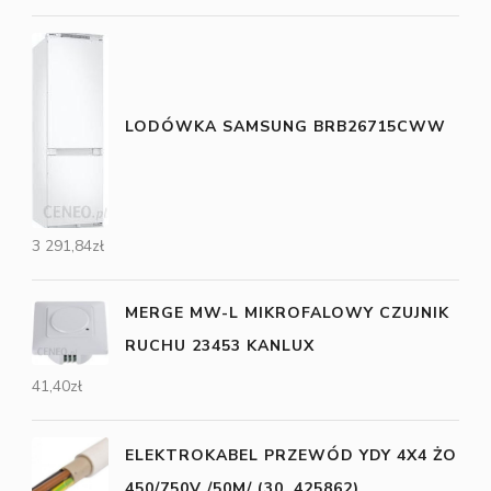
LODÓWKA SAMSUNG BRB26715CWW
3 291,84
zł
MERGE MW-L MIKROFALOWY CZUJNIK
RUCHU 23453 KANLUX
41,40
zł
ELEKTROKABEL PRZEWÓD YDY 4X4 ŻO
450/750V /50M/ (30_425862)