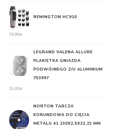
REMINGTON HC910
79,99
zł
LEGRAND VALENA ALLURE
PLAKIETKA GNIAZDA
PODWÓJNEGO Z/U ALUMINIUM
753997
15,30
zł
NORTON TARCZA
KORUNDOWA DO CIĘCIA
METALU 41 230X2,5X22,23 MM