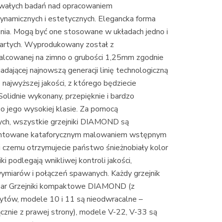
wałych badań nad opracowaniem
ynamicznych i estetycznych. Elegancka forma
nia. Mogą być one stosowane w układach jedno i
wartych. Wyprodukowany został z
alcowanej na zimno o grubości 1,25mm zgodnie
ającej najnowszą generacji linię technologiczną
o najwyższej jakości, z którego będziecie
olidnie wykonany, przepięknie i bardzo
o jego wysokiej klasie. Za pomocą
nych, wszystkie grzejniki DIAMOND są
runtowane kataforycznym malowaniem wstępnym
 czemu otrzymujecie państwo śnieżnobiały kolor
 podlegają wnikliwej kontroli jakości,
 wymiarów i połączeń spawanych. Każdy grzejnik
 bar Grzejniki kompaktowe DIAMOND (z
wytów, modele 10 i 11 są nieodwracalne –
znie z prawej strony), modele V-22, V-33 są