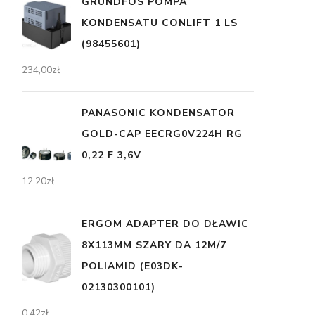
GRUNDFOS POMPA
KONDENSATU CONLIFT 1 LS
(98455601)
234,00
zł
PANASONIC KONDENSATOR
GOLD-CAP EECRG0V224H RG
0,22 F 3,6V
12,20
zł
ERGOM ADAPTER DO DŁAWIC
8X113MM SZARY DA 12M/7
POLIAMID (E03DK-
02130300101)
0,42
zł