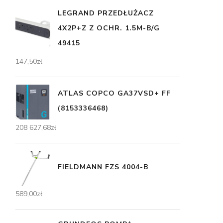
LEGRAND PRZEDŁUŻACZ
4X2P+Z Z OCHR. 1.5M-B/G
49415
147,50
zł
ATLAS COPCO GA37VSD+ FF
(8153336468)
208 627,68
zł
FIELDMANN FZS 4004-B
589,00
zł