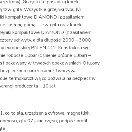
 strony). Grzejniki te posiadają korek,
tzw. grila. Wszystkie grzejniki typu (v)
jniki kompaktowe DIAMOND (z zasilaniem
i osłonę górną – tzw. grila oraz korek,
rzejniki kompaktowe DIAMOND (z zasilaniem
cztery uchwyty, a dla długości 2000 – 3000
y europejskiej PN-EN 442. Konstrukcja wg
e robocze 10bar (ciśnienie próbne 13bar) –
est pakowany w trwałych opakowaniach. Otulony
zabezpieczono narożnikami z tworzywa
folie termokurczliwą co pozwala na bezpieczny
rancji producenta – 10 lat.
, co to sla, urządzenia cyfrowe, magnetlink,
adomosci, gtu 07 jakie części, podpisz profil
gle