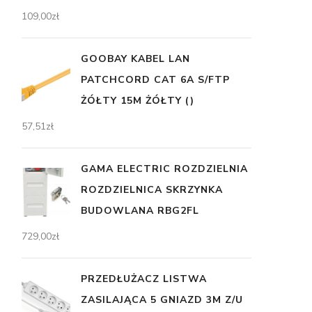
109,00
zł
GOOBAY KABEL LAN
PATCHCORD CAT 6A S/FTP
ŻÓŁTY 15M ŻÓŁTY ()
57,51
zł
GAMA ELECTRIC ROZDZIELNIA
ROZDZIELNICA SKRZYNKA
BUDOWLANA RBG2FL
729,00
zł
PRZEDŁUŻACZ LISTWA
ZASILAJĄCA 5 GNIAZD 3M Z/U