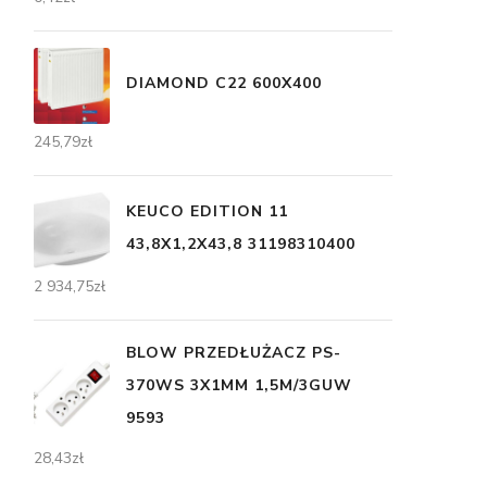
DIAMOND C22 600X400
245,79
zł
KEUCO EDITION 11
43,8X1,2X43,8 31198310400
2 934,75
zł
BLOW PRZEDŁUŻACZ PS-
370WS 3X1MM 1,5M/3GUW
9593
28,43
zł