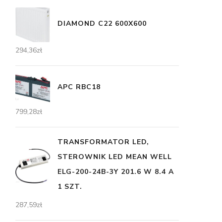
DIAMOND C22 600X600
294,36
zł
APC RBC18
799,28
zł
TRANSFORMATOR LED,
STEROWNIK LED MEAN WELL
ELG-200-24B-3Y 201.6 W 8.4 A
1 SZT.
287,59
zł