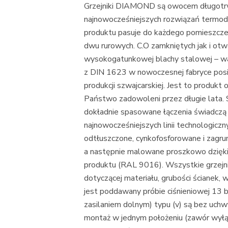
Grzejniki DIAMOND są owocem długotr
najnowocześniejszych rozwiązań termod
produktu pasuje do każdego pomieszcze
dwu rurowych. C.O zamkniętych jak i ot
wysokogatunkowej blachy stalowej – w
z DIN 1623 w nowoczesnej fabryce posiad
produkcji szwajcarskiej. Jest to produkt 
Państwo zadowoleni przez długie lata. S
dokładnie spasowane łączenia świadczą 
najnowocześniejszych linii technologicz
odtłuszczone, cynkofosforowane i zag
a następnie malowane proszkowo dzięki
produktu (RAL 9016). Wszystkie grzejniki
dotyczącej materiału, grubości ścianek,
jest poddawany próbie ciśnieniowej 13
zasilaniem dolnym) typu (v) są bez uch
montaż w jednym położeniu (zawór wyłąc