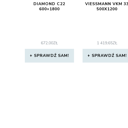
DIAMOND C22
VIESSMANN VKM 3
600×1800
500X1200
672,00
ZŁ
1 419,65
ZŁ
SPRAWDŹ SAM!
SPRAWDŹ SAM!