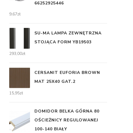
66252925446
9,67
zł
SU-MA LAMPA ZEWNĘTRZNA
STOJĄCA FORM YB19503
293,00
zł
CERSANIT EUFORIA BROWN
MAT 25X40 GAT.2
15,95
zł
DOMIDOR BELKA GÓRNA 80
OŚCIEŻNICY REGULOWANEJ
100-140 BIAŁY