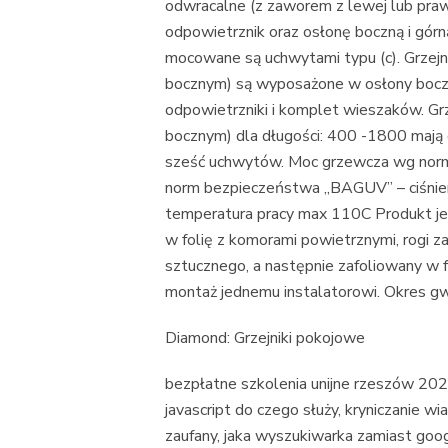
odwracalne (z zaworem z lewej lub prawej
odpowietrznik oraz osłonę boczną i górną 
mocowane są uchwytami typu (c). Grze
bocznym) są wyposażone w osłony boczne 
odpowietrzniki i komplet wieszaków. G
bocznym) dla długości: 400 -1800 mają 
sześć uchwytów. Moc grzewcza wg norm
norm bezpieczeństwa „BAGUV” – ciśnieni
temperatura pracy max 110C Produkt j
w folię z komorami powietrznymi, rogi 
sztucznego, a następnie zafoliowany w 
montaż jednemu instalatorowi. Okres gwa
Diamond: Grzejniki pokojowe
bezpłatne szkolenia unijne rzeszów 2021
javascript do czego służy, kryniczanie wi
zaufany, jaka wyszukiwarka zamiast goo