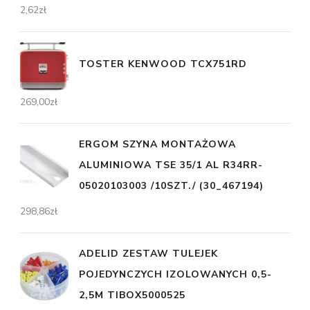
2,62
zł
TOSTER KENWOOD TCX751RD
269,00
zł
ERGOM SZYNA MONTAŻOWA
ALUMINIOWA TSE 35/1 AL R34RR-
05020103003 /10SZT./ (30_467194)
298,86
zł
ADELID ZESTAW TULEJEK
POJEDYNCZYCH IZOLOWANYCH 0,5-
2,5M TIBOX5000525