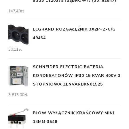
5G25 1120379 /BĘBNOWY/ (30_62847)
147,40
zł
LEGRAND ROZGAŁĘŹNIK 3X2P+Z-C/G
49434
30,11
zł
SCHNEIDER ELECTRIC BATERIA
KONDESATORÓW IP30 15 KVAR 400V 3
STOPNIOWA ZENVARBKN01525
3 813,00
zł
BLOW WYŁĄCZNIK KRAŃCOWY MINI
14MM 3548