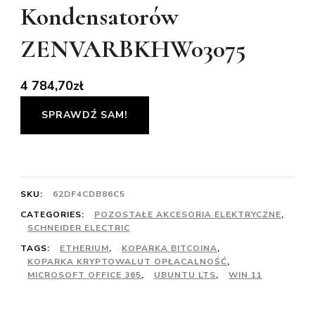
Kondensatorów
ZENVARBKHW03075
4 784,70
zł
SPRAWDŹ SAM!
SKU:
62DF4CDB86C5
CATEGORIES:
POZOSTAŁE AKCESORIA ELEKTRYCZNE
,
SCHNEIDER ELECTRIC
TAGS:
ETHERIUM
,
KOPARKA BITCOINA
,
KOPARKA KRYPTOWALUT OPŁACALNOŚĆ
,
MICROSOFT OFFICE 365
,
UBUNTU LTS
,
WIN 11