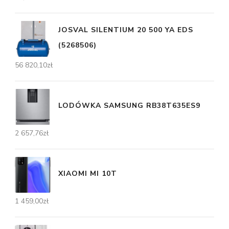
JOSVAL SILENTIUM 20 500 YA EDS
(5268506)
56 820,10
zł
LODÓWKA SAMSUNG RB38T635ES9
2 657,76
zł
XIAOMI MI 10T
1 459,00
zł