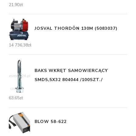
21,90
zł
JOSVAL THORDÖN 130M (5083037)
14 736,38
zł
BAKS WKRĘT SAMOWIERCĄCY
SMD5,5X32 804044 /100SZT./
63,65
zł
BLOW 58-622