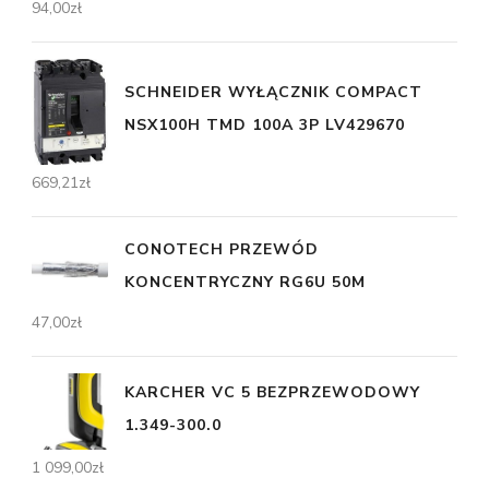
94,00
zł
SCHNEIDER WYŁĄCZNIK COMPACT
NSX100H TMD 100A 3P LV429670
669,21
zł
CONOTECH PRZEWÓD
KONCENTRYCZNY RG6U 50M
47,00
zł
KARCHER VC 5 BEZPRZEWODOWY
1.349-300.0
1 099,00
zł