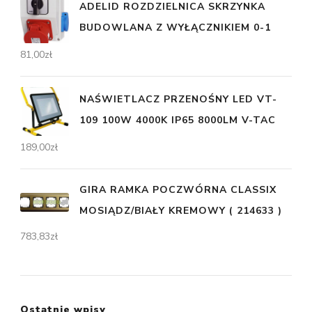
ADELID ROZDZIELNICA SKRZYNKA
BUDOWLANA Z WYŁĄCZNIKIEM 0-1
81,00
zł
NAŚWIETLACZ PRZENOŚNY LED VT-
109 100W 4000K IP65 8000LM V-TAC
189,00
zł
GIRA RAMKA POCZWÓRNA CLASSIX
MOSIĄDZ/BIAŁY KREMOWY ( 214633 )
783,83
zł
Ostatnie wpisy