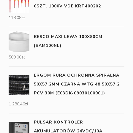
6SZT. 1000V VDE KRT400202
118,08
zł
BESCO MAXI LEWA 100X80CM
(BAM100NL)
509,00
zł
ERGOM RURA OCHRONNA SPIRALNA
50X57.2MM CZARNA WTG 48 50X57.2
PCV 30M (E03DK-09030100901)
1 280,46
zł
PULSAR KONTROLER
AKUMULATORÓW 24VDC/10A