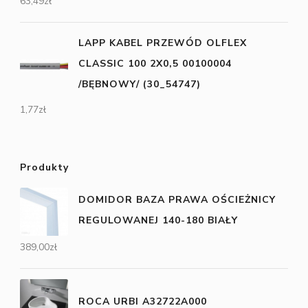
63,49
zł
LAPP KABEL PRZEWÓD OLFLEX
CLASSIC 100 2X0,5 00100004
/BĘBNOWY/ (30_54747)
1,77
zł
Produkty
DOMIDOR BAZA PRAWA OŚCIEŻNICY
REGULOWANEJ 140-180 BIAŁY
389,00
zł
ROCA URBI A32722A000