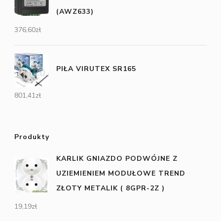
(AWZ633)
376,60
zł
PIŁA VIRUTEX SR165
801,41
zł
Produkty
KARLIK GNIAZDO PODWÓJNE Z
UZIEMIENIEM MODUŁOWE TREND
ZŁOTY METALIK ( 8GPR-2Z )
19,19
zł