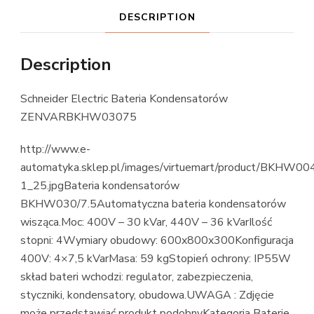
DESCRIPTION
Description
Schneider Electric Bateria Kondensatorów
ZENVARBKHW03075
http://www.e-
automatyka.sklep.pl/images/virtuemart/product/BKHW00
1_25.jpgBateria kondensatorów
BKHW030/7.5Automatyczna bateria kondensatorów
wisząca.Moc: 400V – 30 kVar, 440V – 36 kVarIlość
stopni: 4Wymiary obudowy: 600x800x300Konfiguracja
400V: 4×7,5 kVarMasa: 59 kgStopień ochrony: IP55W
skład bateri wchodzi: regulator, zabezpieczenia,
styczniki, kondensatory, obudowa.UWAGA : Zdjęcie
może przedstawiać produkt podobnyKategoria Baterie