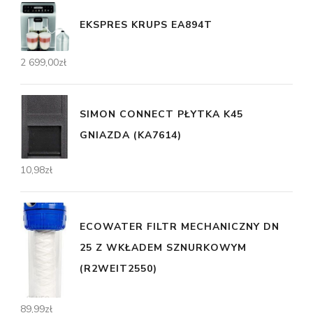
EKSPRES KRUPS EA894T
2 699,00
zł
SIMON CONNECT PŁYTKA K45
GNIAZDA (KA7614)
10,98
zł
ECOWATER FILTR MECHANICZNY DN
25 Z WKŁADEM SZNURKOWYM
(R2WEIT2550)
89,99
zł