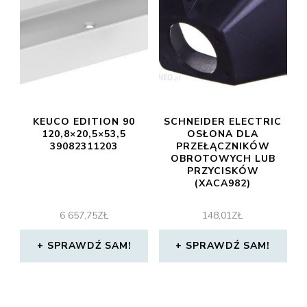
KEUCO EDITION 90
SCHNEIDER ELECTRIC
120,8×20,5×53,5
OSŁONA DLA
39082311203
PRZEŁĄCZNIKÓW
OBROTOWYCH LUB
PRZYCISKÓW
(XACA982)
6 657,75
ZŁ
148,01
ZŁ
SPRAWDŹ SAM!
SPRAWDŹ SAM!