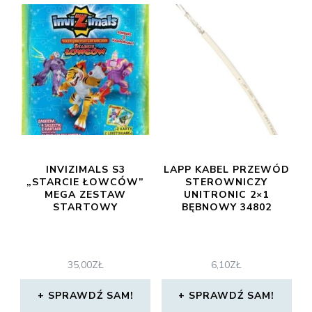
INVIZIMALS S3
LAPP KABEL PRZEWÓD
„STARCIE ŁOWCÓW”
STEROWNICZY
MEGA ZESTAW
UNITRONIC 2×1
STARTOWY
BĘBNOWY 34802
35,00
ZŁ
6,10
ZŁ
SPRAWDŹ SAM!
SPRAWDŹ SAM!