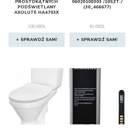
PROSTOKĄTNYCH
06020100303 /10SZT./
PODŚWIETLANY
(30_466677)
AXOLUTE HA4703X
100,59
ZŁ
91,09
ZŁ
SPRAWDŹ SAM!
SPRAWDŹ SAM!