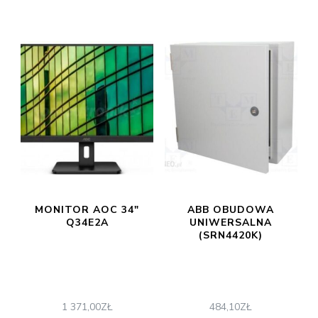
MONITOR AOC 34″
ABB OBUDOWA
Q34E2A
UNIWERSALNA
(SRN4420K)
1 371,00
ZŁ
484,10
ZŁ