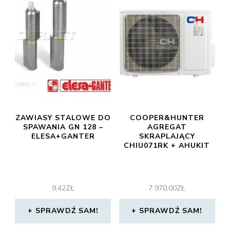
ZAWIASY STALOWE DO
COOPER&HUNTER
SPAWANIA GN 128 –
AGREGAT
ELESA+GANTER
SKRAPLAJĄCY
CHIU071RK + AHUKIT
9,42
ZŁ
7 970,00
ZŁ
SPRAWDŹ SAM!
SPRAWDŹ SAM!