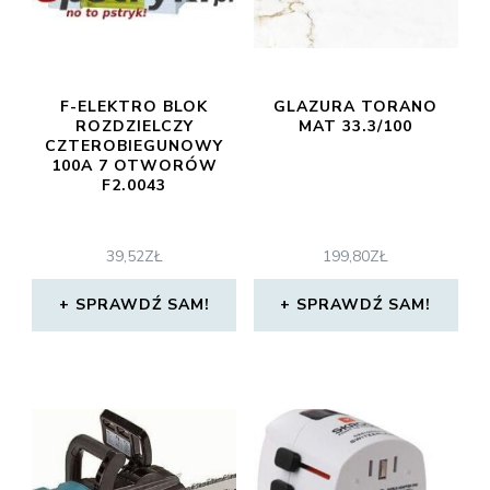
F-ELEKTRO BLOK
GLAZURA TORANO
ROZDZIELCZY
MAT 33.3/100
CZTEROBIEGUNOWY
100A 7 OTWORÓW
F2.0043
39,52
ZŁ
199,80
ZŁ
SPRAWDŹ SAM!
SPRAWDŹ SAM!