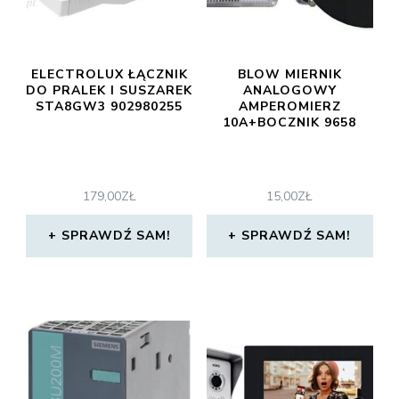
ELECTROLUX ŁĄCZNIK
BLOW MIERNIK
DO PRALEK I SUSZAREK
ANALOGOWY
STA8GW3 902980255
AMPEROMIERZ
10A+BOCZNIK 9658
179,00
ZŁ
15,00
ZŁ
SPRAWDŹ SAM!
SPRAWDŹ SAM!