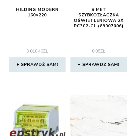
HILDING MODERN
SIMET
160×220
SZYBKOZŁACZKA
OŚWIETLENIOWA 2X
PC302-CL (89007006)
3 810,40
ZŁ
0,88
ZŁ
SPRAWDŹ SAM!
SPRAWDŹ SAM!