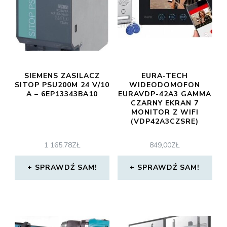
SIEMENS ZASILACZ
EURA-TECH
SITOP PSU200M 24 V/10
WIDEODOMOFON
A – 6EP13343BA10
EURAVDP-42A3 GAMMA
CZARNY EKRAN 7
MONITOR Z WIFI
(VDP42A3CZSRE)
1 165,78
ZŁ
849,00
ZŁ
SPRAWDŹ SAM!
SPRAWDŹ SAM!