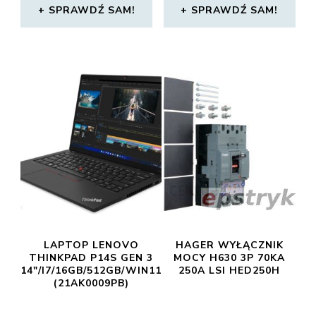
SPRAWDŹ SAM!
SPRAWDŹ SAM!
LAPTOP LENOVO
HAGER WYŁĄCZNIK
THINKPAD P14S GEN 3
MOCY H630 3P 70KA
14″/I7/16GB/512GB/WIN11
250A LSI HED250H
(21AK0009PB)