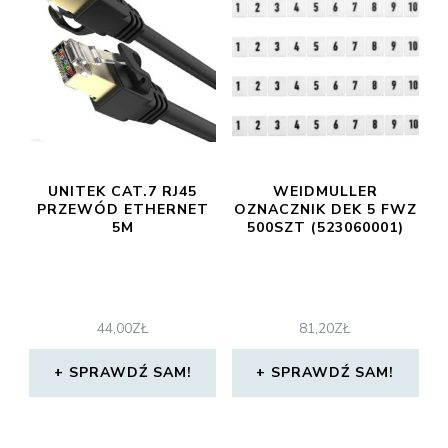
UNITEK CAT.7 RJ45
WEIDMULLER
PRZEWÓD ETHERNET
OZNACZNIK DEK 5 FWZ
5M
500SZT (523060001)
44,00
ZŁ
81,20
ZŁ
SPRAWDŹ SAM!
SPRAWDŹ SAM!