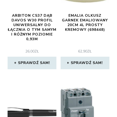
ARBITON CS37 DĄB
EMALIA OLKUSZ
DAVOS W30 PROFIL
GARNEK EMALIOWANY
UNIWERSALNY DO
20CM 4L PROSTY
ŁĄCZNIA O TYM SAMYM
KREMOWY (698448)
I RÓŻNYM POZIOMIE
0,93M
26,00
ZŁ
62,90
ZŁ
SPRAWDŹ SAM!
SPRAWDŹ SAM!