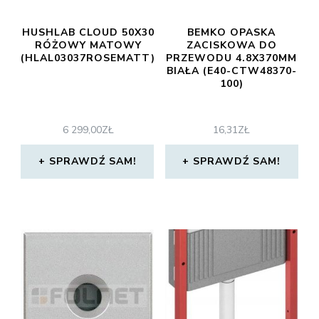
HUSHLAB CLOUD 50X30
BEMKO OPASKA
RÓŻOWY MATOWY
ZACISKOWA DO
(HLAL03037ROSEMATT)
PRZEWODU 4.8X370MM
BIAŁA (E40-CTW48370-
100)
6 299,00
ZŁ
16,31
ZŁ
SPRAWDŹ SAM!
SPRAWDŹ SAM!