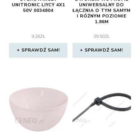
UNITRONIC LIYCY 4X1
UNIWERSALNY DO
50V 0034804
ŁĄCZNIA O TYM SAMYM
I RÓŻNYM POZIOMIE
1,86M
9,26
ZŁ
39,50
ZŁ
SPRAWDŹ SAM!
SPRAWDŹ SAM!