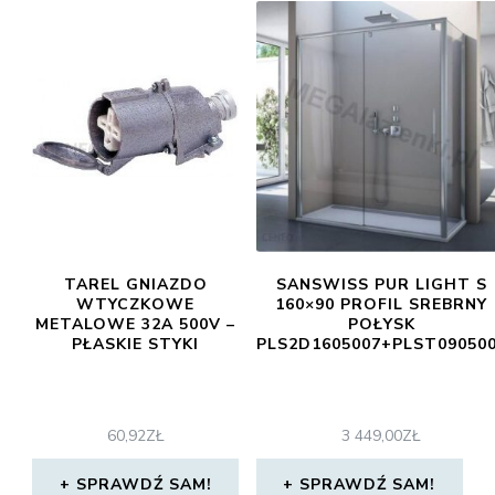
TAREL GNIAZDO
SANSWISS PUR LIGHT S
WTYCZKOWE
160×90 PROFIL SREBRNY
METALOWE 32A 500V –
POŁYSK
PŁASKIE STYKI
PLS2D1605007+PLST09050
60,92
ZŁ
3 449,00
ZŁ
SPRAWDŹ SAM!
SPRAWDŹ SAM!