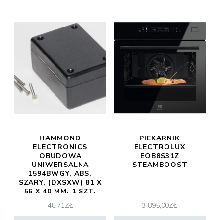
HAMMOND
PIEKARNIK
ELECTRONICS
ELECTROLUX
OBUDOWA
EOB8S31Z
UNIWERSALNA
STEAMBOOST
1594BWGY, ABS,
SZARY, (DXSXW) 81 X
56 X 40 MM, 1 SZT.
48,71
ZŁ
3 895,00
ZŁ