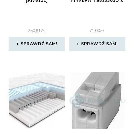
[9176111]
FINNERA TS523301140
750,91
ZŁ
71,00
ZŁ
SPRAWDŹ SAM!
SPRAWDŹ SAM!