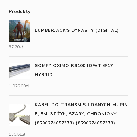
Produkty
LUMBERJACK'S DYNASTY (DIGITAL)
37,20
zł
SOMFY OXIMO RS100 IOWT 6/17
HYBRID
1 026,00
zł
KABEL DO TRANSMISJI DANYCH M- PIN
F, 5M, 37 ŻYŁ, SZARY, CHRONIONY
(8590274657373) (8590274657373)
130,51
zł