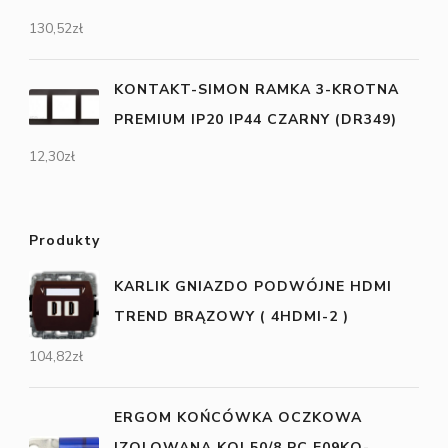
130,52
zł
KONTAKT-SIMON RAMKA 3-KROTNA
PREMIUM IP20 IP44 CZARNY (DR349)
12,30
zł
Produkty
KARLIK GNIAZDO PODWÓJNE HDMI
TREND BRĄZOWY ( 4HDMI-2 )
104,82
zł
ERGOM KOŃCÓWKA OCZKOWA
IZOLOWANA KOI 50/8 PC E09KO-