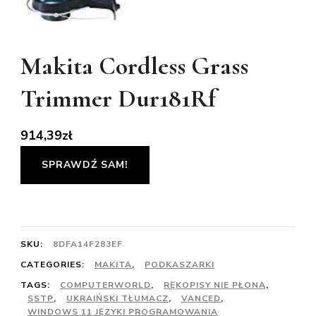
Makita Cordless Grass
Trimmer Dur181Rf
914,39
zł
SPRAWDŹ SAM!
SKU:
8DFA14F283EF
CATEGORIES:
MAKITA
,
PODKASZARKI
TAGS:
COMPUTERWORLD
,
RĘKOPISY NIE PŁONĄ
,
SSTP
,
UKRAIŃSKI TŁUMACZ
,
VANCED
,
WINDOWS 11 JĘZYKI PROGRAMOWANIA