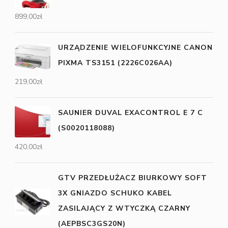
899,00
zł
URZĄDZENIE WIELOFUNKCYJNE CANON
PIXMA TS3151 (2226C026AA)
219,00
zł
SAUNIER DUVAL EXACONTROL E 7 C
(S0020118088)
420,00
zł
GTV PRZEDŁUŻACZ BIURKOWY SOFT
3X GNIAZDO SCHUKO KABEL
ZASILAJĄCY Z WTYCZKĄ CZARNY
(AEPBSC3GS20N)