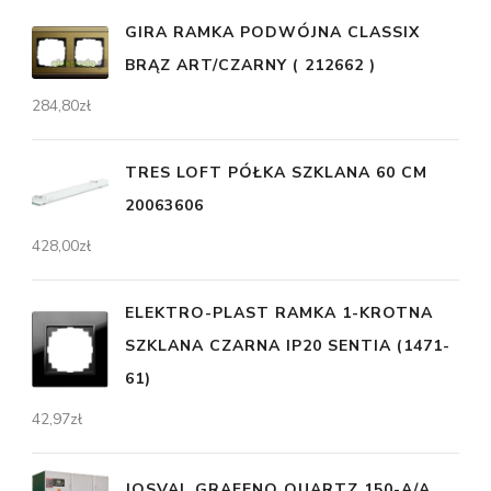
GIRA RAMKA PODWÓJNA CLASSIX
BRĄZ ART/CZARNY ( 212662 )
284,80
zł
TRES LOFT PÓŁKA SZKLANA 60 CM
20063606
428,00
zł
ELEKTRO-PLAST RAMKA 1-KROTNA
SZKLANA CZARNA IP20 SENTIA (1471-
61)
42,97
zł
JOSVAL GRAFENO QUARTZ 150-A/A