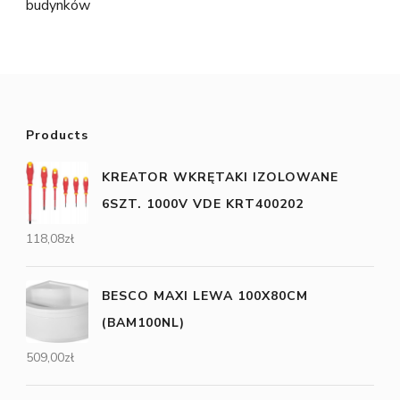
budynków
Products
KREATOR WKRĘTAKI IZOLOWANE
6SZT. 1000V VDE KRT400202
118,08
zł
BESCO MAXI LEWA 100X80CM
(BAM100NL)
509,00
zł