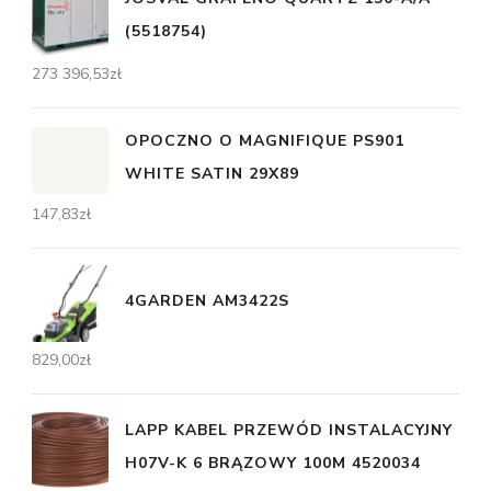
(5518754)
273 396,53
zł
OPOCZNO O MAGNIFIQUE PS901
WHITE SATIN 29X89
147,83
zł
4GARDEN AM3422S
829,00
zł
LAPP KABEL PRZEWÓD INSTALACYJNY
H07V-K 6 BRĄZOWY 100M 4520034