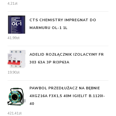
4,21
zł
CTS CHEMISTRY IMPREGNAT DO
MARMURU OL-1 1L
41,99
zł
ADELID ROZŁĄCZNIK IZOLACYJNY FR
303 63A 3P RI3P63A
19,90
zł
PAWBOL PRZEDŁUŻACZ NA BĘBNIE
4XGZ16A F3X1,5 40M IGIELIT B.1120I-
40
421,41
zł