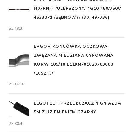
H07RN-F /ULEPSZONY/ 4G10 450/750V
4533071 /BĘBNOWY/ (30_497736)
61,49
zł
ERGOM KOŃCÓWKA OCZKOWA
ZWĘŻANA MIEDZIANA CYNOWANA
KORW 185/10 E11KM-01020703000
/10SZT./
259,65
zł
ELGOTECH PRZEDŁUŻACZ 4 GNIAZDA
5M Z UZIEMIENIEM CZARNY
25,60
zł