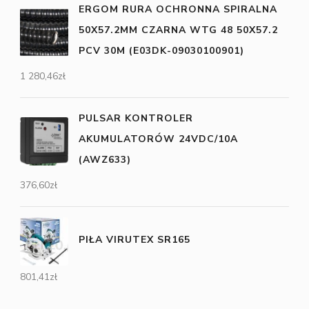
ERGOM RURA OCHRONNA SPIRALNA
50X57.2MM CZARNA WTG 48 50X57.2
PCV 30M (E03DK-09030100901)
1 280,46
zł
PULSAR KONTROLER
AKUMULATORÓW 24VDC/10A
(AWZ633)
376,60
zł
PIŁA VIRUTEX SR165
801,41
zł