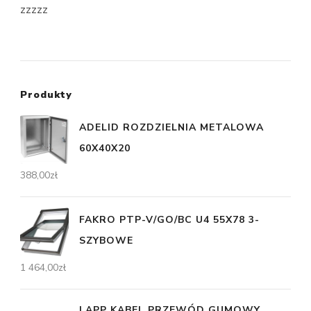
zzzzz
Produkty
ADELID ROZDZIELNIA METALOWA
60X40X20
388,00
zł
FAKRO PTP-V/GO/BC U4 55X78 3-
SZYBOWE
1 464,00
zł
LAPP KABEL PRZEWÓD GUMOWY