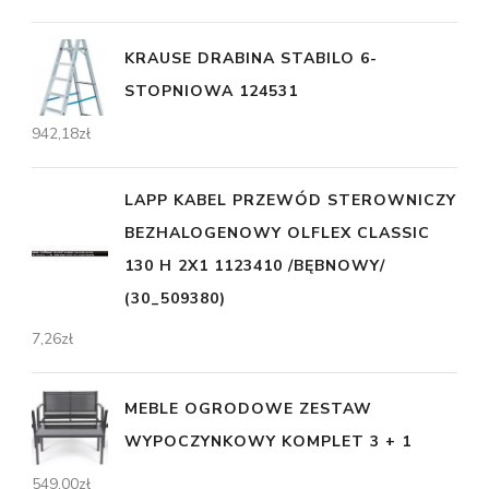
KRAUSE DRABINA STABILO 6-
STOPNIOWA 124531
942,18
zł
LAPP KABEL PRZEWÓD STEROWNICZY
BEZHALOGENOWY OLFLEX CLASSIC
130 H 2X1 1123410 /BĘBNOWY/
(30_509380)
7,26
zł
MEBLE OGRODOWE ZESTAW
WYPOCZYNKOWY KOMPLET 3 + 1
549,00
zł