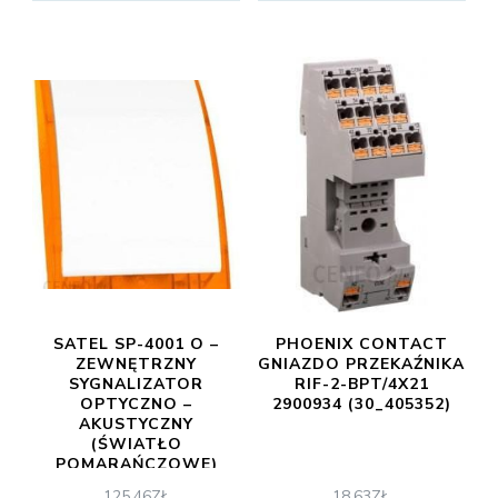
SATEL SP-4001 O –
PHOENIX CONTACT
ZEWNĘTRZNY
GNIAZDO PRZEKAŹNIKA
SYGNALIZATOR
RIF-2-BPT/4X21
OPTYCZNO –
2900934 (30_405352)
AKUSTYCZNY
(ŚWIATŁO
POMARAŃCZOWE)
125,46
ZŁ
18,63
ZŁ