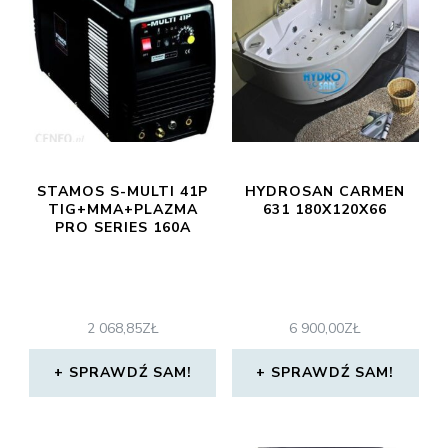
STAMOS S-MULTI 41P
HYDROSAN CARMEN
TIG+MMA+PLAZMA
631 180X120X66
PRO SERIES 160A
2 068,85
ZŁ
6 900,00
ZŁ
SPRAWDŹ SAM!
SPRAWDŹ SAM!