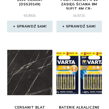
(DSS20149)
ZASIĘG ŚCIANA 8M
SUFIT 6M CR-
PIR1/KM/BIAŁY
65,89
ZŁ
34,87
ZŁ
(30_594488)
SPRAWDŹ SAM!
SPRAWDŹ SAM!
CERSANIT BLAT
BATERIE ALKALICZNE