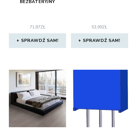
BEZBATERYJNY
71,87
ZŁ
53,99
ZŁ
SPRAWDŹ SAM!
SPRAWDŹ SAM!