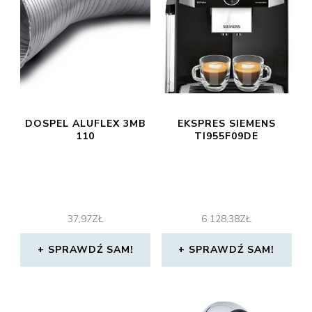
DOSPEL ALUFLEX 3MB
EKSPRES SIEMENS
110
TI955F09DE
37,97
ZŁ
6 128,38
ZŁ
SPRAWDŹ SAM!
SPRAWDŹ SAM!