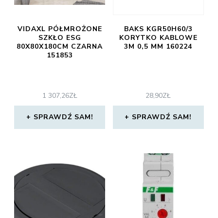
VIDAXL PÓŁMROŻONE
BAKS KGR50H60/3
SZKŁO ESG
KORYTKO KABLOWE
80X80X180CM CZARNA
3M 0,5 MM 160224
151853
1 307,26
ZŁ
28,90
ZŁ
SPRAWDŹ SAM!
SPRAWDŹ SAM!