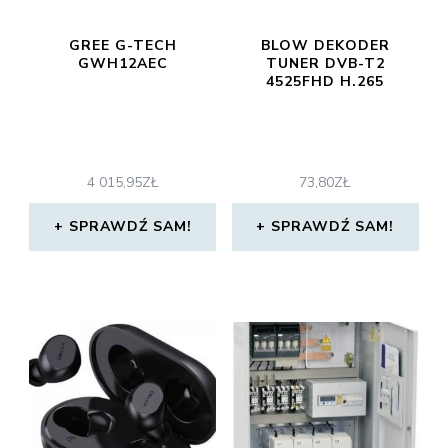
GREE G-TECH
BLOW DEKODER
GWH12AEC
TUNER DVB-T2
4525FHD H.265
4 015,95
ZŁ
73,80
ZŁ
SPRAWDŹ SAM!
SPRAWDŹ SAM!