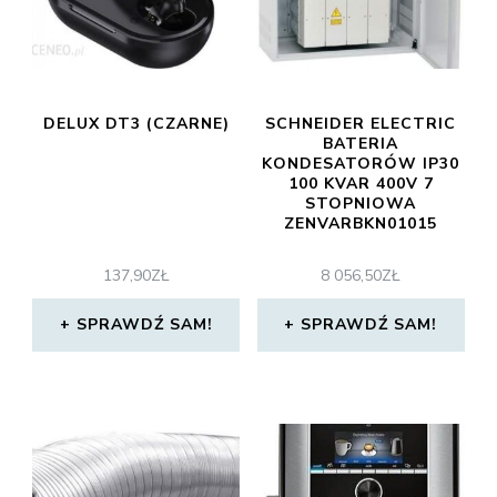
DELUX DT3 (CZARNE)
SCHNEIDER ELECTRIC
BATERIA
KONDESATORÓW IP30
100 KVAR 400V 7
STOPNIOWA
ZENVARBKN01015
137,90
ZŁ
8 056,50
ZŁ
SPRAWDŹ SAM!
SPRAWDŹ SAM!