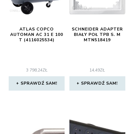
ATLAS COPCO
SCHNEIDER ADAPTER
AUTOMAN AC 31 E 100
BIAŁY POŁ TPB S. M
T (4116025534)
MTN518419
3 798,24
ZŁ
14,49
ZŁ
SPRAWDŹ SAM!
SPRAWDŹ SAM!