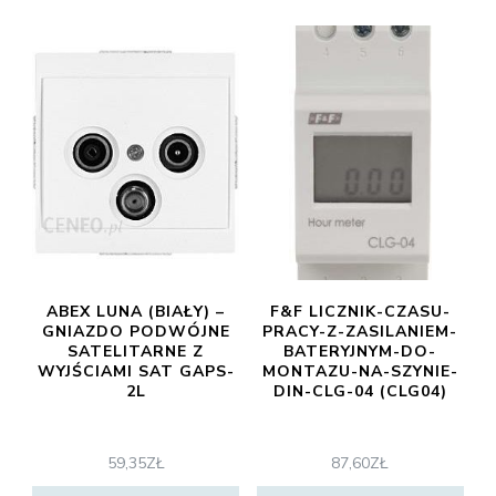
ABEX LUNA (BIAŁY) –
F&F LICZNIK-CZASU-
GNIAZDO PODWÓJNE
PRACY-Z-ZASILANIEM-
SATELITARNE Z
BATERYJNYM-DO-
WYJŚCIAMI SAT GAPS-
MONTAZU-NA-SZYNIE-
2L
DIN-CLG-04 (CLG04)
59,35
ZŁ
87,60
ZŁ