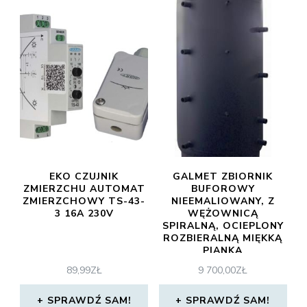
EKO CZUJNIK
GALMET ZBIORNIK
ZMIERZCHU AUTOMAT
BUFOROWY
ZMIERZCHOWY TS-43-
NIEEMALIOWANY, Z
3 16A 230V
WĘŻOWNICĄ
SPIRALNĄ, OCIEPLONY
ROZBIERALNĄ MIĘKKĄ
PIANKĄ
POLIURETANOWA 71-
89,99
ZŁ
9 700,00
ZŁ
150600
SPRAWDŹ SAM!
SPRAWDŹ SAM!