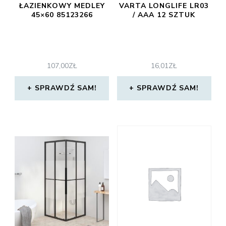
ŁAZIENKOWY MEDLEY
VARTA LONGLIFE LR03
45×60 85123266
/ AAA 12 SZTUK
107,00
ZŁ
16,01
ZŁ
SPRAWDŹ SAM!
SPRAWDŹ SAM!