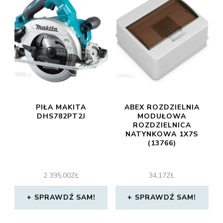
PIŁA MAKITA
ABEX ROZDZIELNIA
DHS782PT2J
MODUŁOWA
ROZDZIELNICA
NATYNKOWA 1X7S
(13766)
2 395,00
ZŁ
34,17
ZŁ
SPRAWDŹ SAM!
SPRAWDŹ SAM!