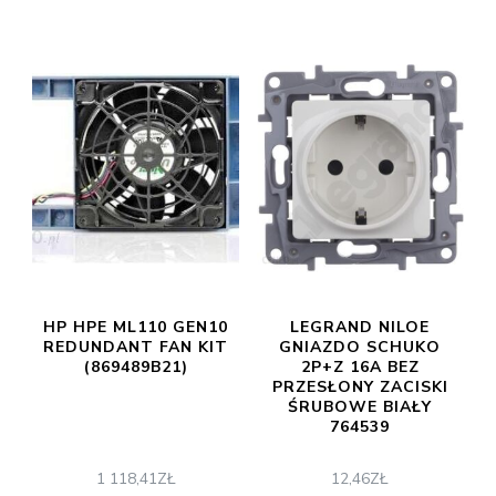
HP HPE ML110 GEN10
LEGRAND NILOE
REDUNDANT FAN KIT
GNIAZDO SCHUKO
(869489B21)
2P+Z 16A BEZ
PRZESŁONY ZACISKI
ŚRUBOWE BIAŁY
764539
1 118,41
ZŁ
12,46
ZŁ