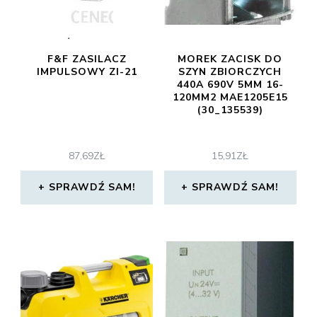
F&F ZASILACZ
MOREK ZACISK DO
IMPULSOWY ZI-21
SZYN ZBIORCZYCH
440A 690V 5MM 16-
120MM2 MAE1205E15
(30_135539)
87,69
ZŁ
15,91
ZŁ
SPRAWDŹ SAM!
SPRAWDŹ SAM!