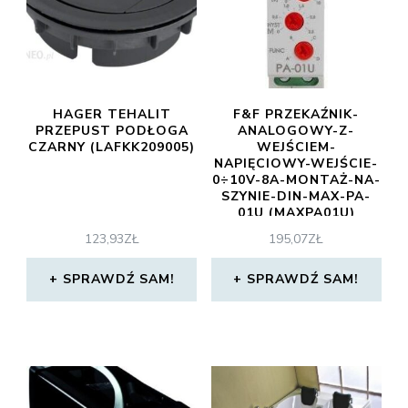
HAGER TEHALIT
F&F PRZEKAŹNIK-
PRZEPUST PODŁOGA
ANALOGOWY-Z-
CZARNY (LAFKK209005)
WEJŚCIEM-
NAPIĘCIOWY-WEJŚCIE-
0÷10V-8A-MONTAŻ-NA-
SZYNIE-DIN-MAX-PA-
01U (MAXPA01U)
123,93
ZŁ
195,07
ZŁ
SPRAWDŹ SAM!
SPRAWDŹ SAM!