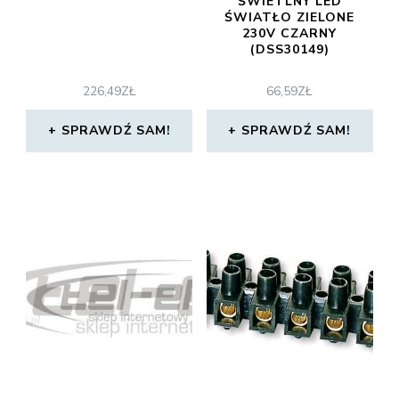
ŚWIETLNY LED
ŚWIATŁO ZIELONE
230V CZARNY
(DSS30149)
226,49
ZŁ
66,59
ZŁ
SPRAWDŹ SAM!
SPRAWDŹ SAM!