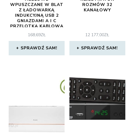
WPUSZCZANE W BLAT
ROZMÓW 32
Z ŁADOWARKĄ
KANAŁOWY
INDUKCYJNĄ USB 2
GNIAZDAMI A I C
PRZELOTKĄ KABLOWĄ
PRZEWODEM
168,69
ZŁ
12 177,00
ZŁ
(ORGM9015GSW)
SPRAWDŹ SAM!
SPRAWDŹ SAM!