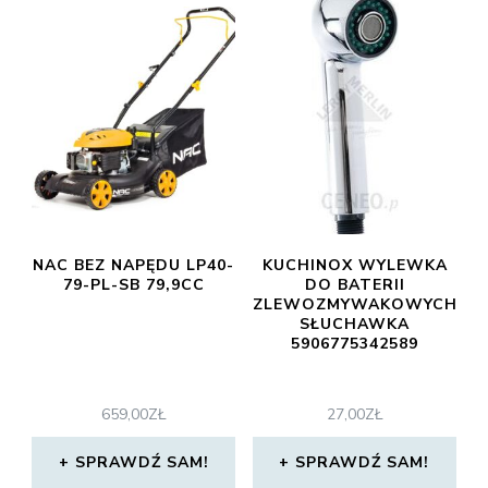
NAC BEZ NAPĘDU LP40-
KUCHINOX WYLEWKA
79-PL-SB 79,9CC
DO BATERII
ZLEWOZMYWAKOWYCH
SŁUCHAWKA
5906775342589
659,00
ZŁ
27,00
ZŁ
SPRAWDŹ SAM!
SPRAWDŹ SAM!