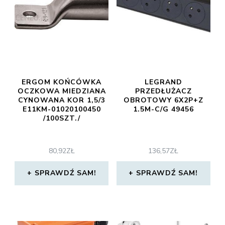
ERGOM KOŃCÓWKA
LEGRAND
OCZKOWA MIEDZIANA
PRZEDŁUŻACZ
CYNOWANA KOR 1,5/3
OBROTOWY 6X2P+Z
E11KM-01020100450
1.5M-C/G 49456
/100SZT./
80,92
ZŁ
136,57
ZŁ
SPRAWDŹ SAM!
SPRAWDŹ SAM!