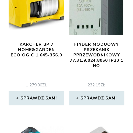
KARCHER BP 7
FINDER MODUOWY
HOME&GARDEN
PRZEKANIK
ECO!OGIC 1.645-356.0
PPRZEWODNIKOWY
77.31.9.024.8050 IP20 1
NO
1 279,00
ZŁ
232,15
ZŁ
SPRAWDŹ SAM!
SPRAWDŹ SAM!