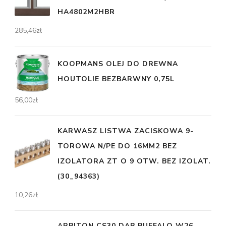
HA4802M2HBR
285,46
zł
KOOPMANS OLEJ DO DREWNA
HOUTOLIE BEZBARWNY 0,75L
56,00
zł
KARWASZ LISTWA ZACISKOWA 9-
TOROWA N/PE DO 16MM2 BEZ
IZOLATORA ZT O 9 OTW. BEZ IZOLAT.
(30_94363)
10,26
zł
ARBITON CS30 DĄB BUFFALO W26