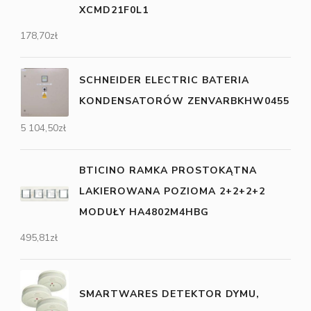
XCMD21F0L1
178,70
zł
SCHNEIDER ELECTRIC BATERIA
KONDENSATORÓW ZENVARBKHW0455
5 104,50
zł
BTICINO RAMKA PROSTOKĄTNA
LAKIEROWANA POZIOMA 2+2+2+2
MODUŁY HA4802M4HBG
495,81
zł
SMARTWARES DETEKTOR DYMU,