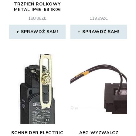
TRZPIEŃ ROLKOWY
METAL IP66-68 IK06
XCMD2102C12
188,88
ZŁ
119,99
ZŁ
SPRAWDŹ SAM!
SPRAWDŹ SAM!
SCHNEIDER ELECTRIC
AEG WYZWALCZ