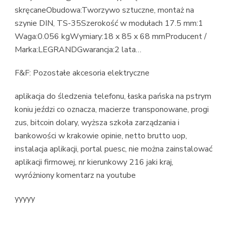
skręcaneObudowa:Tworzywo sztuczne, montaż na
szynie DIN, TS-35Szerokość w modułach 17.5 mm:1
Waga:0.056 kgWymiary:18 x 85 x 68 mmProducent /
Marka:LEGRANDGwarancja:2 lata…
F&F: Pozostałe akcesoria elektryczne
aplikacja do śledzenia telefonu, łaska pańska na pstrym
koniu jeździ co oznacza, macierze transponowane, progi
zus, bitcoin dolary, wyższa szkoła zarządzania i
bankowości w krakowie opinie, netto brutto uop,
instalacja aplikacji, portal puesc, nie można zainstalować
aplikacji firmowej, nr kierunkowy 216 jaki kraj,
wyróżniony komentarz na youtube
yyyyy