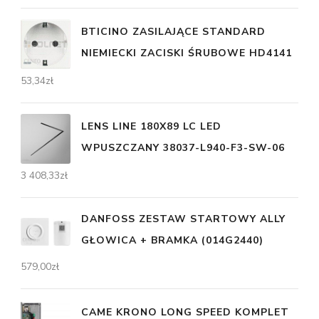
BTICINO ZASILAJĄCE STANDARD
NIEMIECKI ZACISKI ŚRUBOWE HD4141
53,34
zł
LENS LINE 180X89 LC LED
WPUSZCZANY 38037-L940-F3-SW-06
3 408,33
zł
DANFOSS ZESTAW STARTOWY ALLY
GŁOWICA + BRAMKA (014G2440)
579,00
zł
CAME KRONO LONG SPEED KOMPLET