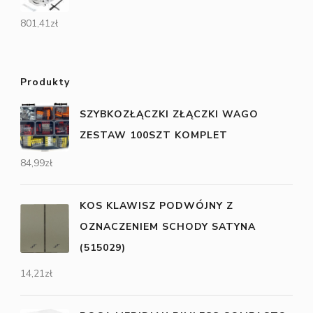
801,41
zł
Produkty
SZYBKOZŁĄCZKI ZŁĄCZKI WAGO
ZESTAW 100SZT KOMPLET
84,99
zł
KOS KLAWISZ PODWÓJNY Z
OZNACZENIEM SCHODY SATYNA
(515029)
14,21
zł