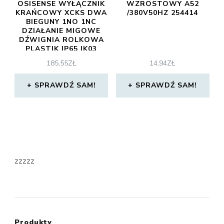
OSISENSE WYŁĄCZNIK
WZROSTOWY A52
KRAŃCOWY XCKS DWA
/380V50HZ 254414
BIEGUNY 1NO 1NC
DZIAŁANIE MIGOWE
DŹWIGNIA ROLKOWA
PLASTIK IP65 IK03
XCKS141 W 24
185,55
ZŁ
14,94
ZŁ
SPRAWDŹ SAM!
SPRAWDŹ SAM!
zzzzz
Produkty