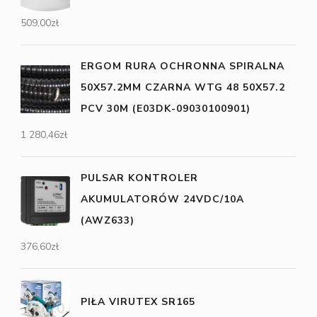
509,00
zł
ERGOM RURA OCHRONNA SPIRALNA
50X57.2MM CZARNA WTG 48 50X57.2
PCV 30M (E03DK-09030100901)
1 280,46
zł
PULSAR KONTROLER
AKUMULATORÓW 24VDC/10A
(AWZ633)
376,60
zł
PIŁA VIRUTEX SR165