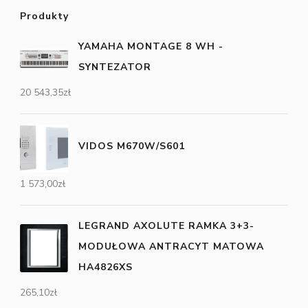
Produkty
YAMAHA MONTAGE 8 WH -
SYNTEZATOR
20 543,35
zł
VIDOS M670W/S601
1 573,00
zł
LEGRAND AXOLUTE RAMKA 3+3-
MODUŁOWA ANTRACYT MATOWA
HA4826XS
265,10
zł