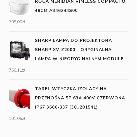
ROCA MERIDIAN RIMLESS COMPACTO
48CM A346244S00
709,00
zł
SHARP LAMPA DO PROJEKTORA
SHARP XV-Z2000 - ORYGINALNA
LAMPA W NIEORYGINALNYM MODULE
766,11
zł
TAREL WTYCZKA IZOLACYJNA
PRZENOŚNA 5P 63A 400V CZERWONA
IP67 3666-337 (30_201541)
101,06
zł