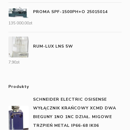
PROMA SPF-1500PH+O 25015014
135 000,00
zł
RUM-LUX LNS 5W
7,90
zł
Produkty
SCHNEIDER ELECTRIC OSISENSE
WYŁĄCZNIK KRAŃCOWY XCMD DWA
BIEGUNY 1NO 1NC DZIAŁ. MIGOWE
TRZPIEŃ METAL IP66-68 IK06