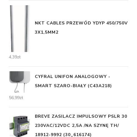
NKT CABLES PRZEWÓD YDYP 450/750V
3X1,5MM2
4,39
zł
CYFRAL UNIFON ANALOGOWY -
SMART SZARO-BIAŁY (C43A218)
56,99
zł
BREVE ZASILACZ IMPULSOWY PSLR 30
230VAC/12VDC 2,5A /NA SZYNĘ TH/
18912-9992 (30_616174)