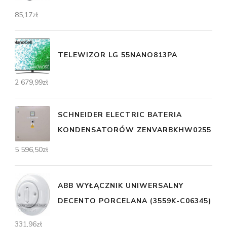
85,17
zł
TELEWIZOR LG 55NANO813PA
2 679,99
zł
SCHNEIDER ELECTRIC BATERIA
KONDENSATORÓW ZENVARBKHW0255
5 596,50
zł
ABB WYŁĄCZNIK UNIWERSALNY
DECENTO PORCELANA (3559K-C06345)
331,96
zł