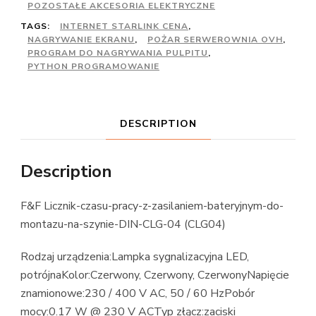
POZOSTAŁE AKCESORIA ELEKTRYCZNE
TAGS:
INTERNET STARLINK CENA
,
NAGRYWANIE EKRANU
,
POŻAR SERWEROWNIA OVH
,
PROGRAM DO NAGRYWANIA PULPITU
,
PYTHON PROGRAMOWANIE
DESCRIPTION
Description
F&F Licznik-czasu-pracy-z-zasilaniem-bateryjnym-do-
montazu-na-szynie-DIN-CLG-04 (CLG04)
Rodzaj urządzenia:Lampka sygnalizacyjna LED,
potrójnaKolor:Czerwony, Czerwony, CzerwonyNapięcie
znamionowe:230 / 400 V AC, 50 / 60 HzPobór
mocy:0.17 W @ 230 V ACTyp złącz:zaciski