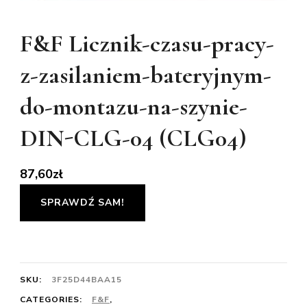
F&F Licznik-czasu-pracy-
z-zasilaniem-bateryjnym-
do-montazu-na-szynie-
DIN-CLG-04 (CLG04)
87,60
zł
SPRAWDŹ SAM!
SKU:
3F25D44BAA15
CATEGORIES:
F&F
,