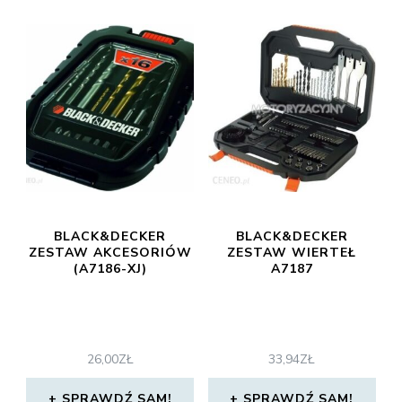
BLACK&DECKER
BLACK&DECKER
ZESTAW AKCESORIÓW
ZESTAW WIERTEŁ
(A7186-XJ)
A7187
26,00
ZŁ
33,94
ZŁ
SPRAWDŹ SAM!
SPRAWDŹ SAM!