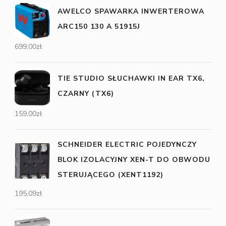
AWELCO SPAWARKA INWERTEROWA
ARC150 130 A 51915J
699,00
zł
TIE STUDIO SŁUCHAWKI IN EAR TX6,
CZARNY (TX6)
159,00
zł
SCHNEIDER ELECTRIC POJEDYNCZY
BLOK IZOLACYJNY XEN-T DO OBWODU
STERUJĄCEGO (XENT1192)
195,09
zł