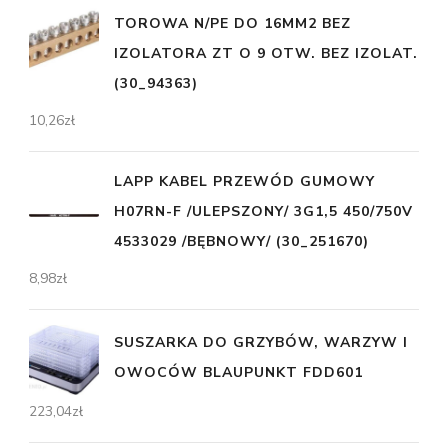
TOROWA N/PE DO 16MM2 BEZ
IZOLATORA ZT O 9 OTW. BEZ IZOLAT.
(30_94363)
10,26
zł
LAPP KABEL PRZEWÓD GUMOWY
H07RN-F /ULEPSZONY/ 3G1,5 450/750V
4533029 /BĘBNOWY/ (30_251670)
8,98
zł
SUSZARKA DO GRZYBÓW, WARZYW I
OWOCÓW BLAUPUNKT FDD601
223,04
zł