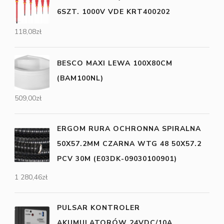
6SZT. 1000V VDE KRT400202
118,08
zł
BESCO MAXI LEWA 100X80CM
(BAM100NL)
509,00
zł
ERGOM RURA OCHRONNA SPIRALNA
50X57.2MM CZARNA WTG 48 50X57.2
PCV 30M (E03DK-09030100901)
1 280,46
zł
PULSAR KONTROLER
AKUMULATORÓW 24VDC/10A