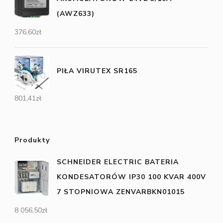
(AWZ633)
376,60
zł
PIŁA VIRUTEX SR165
801,41
zł
Produkty
SCHNEIDER ELECTRIC BATERIA
KONDESATORÓW IP30 100 KVAR 400V
7 STOPNIOWA ZENVARBKN01015
8 056,50
zł