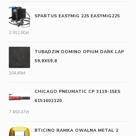
SPARTUS EASYMIG 225 EASYMIG225
2 912,00
zł
TUBĄDZIN DOMINO OPIUM DARK LAP
59,8X59,8
104,49
zł
CHICAGO PNEUMATIC CP 3119-15ES
6151602120
7 653,47
zł
BTICINO RAMKA OWALNA METAL 2