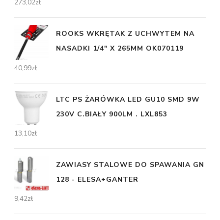
273,02
zł
ROOKS WKRĘTAK Z UCHWYTEM NA
NASADKI 1/4" X 265MM OK070119
40,99
zł
LTC PS ŻARÓWKA LED GU10 SMD 9W
230V C.BIAŁY 900LM . LXL853
13,10
zł
ZAWIASY STALOWE DO SPAWANIA GN
128 - ELESA+GANTER
9,42
zł