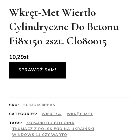
Wkręt-Met Wiertło
Cylindryczne Do Betonu
Fi8x150 2szt. Cl080015
10,29
zł
SPRAWDŹ SAM!
SKU:
5C33D498BBA5
CATEGORIES:
WIERTŁA
,
WKRĘT-MET
TAGS:
KOPARKI DO BITCOINA
,
TŁUMACZ Z POLSKIEGO NA UKRAIŃSKI
,
WINDOWS 11 CZY WARTO