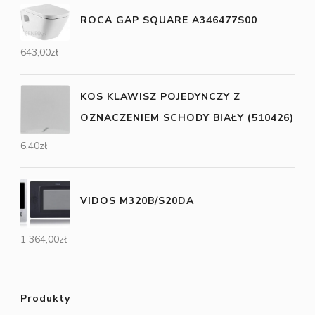
ROCA GAP SQUARE A346477S00
643,00
zł
KOS KLAWISZ POJEDYNCZY Z
OZNACZENIEM SCHODY BIAŁY (510426)
6,40
zł
VIDOS M320B/S20DA
1 364,00
zł
Produkty