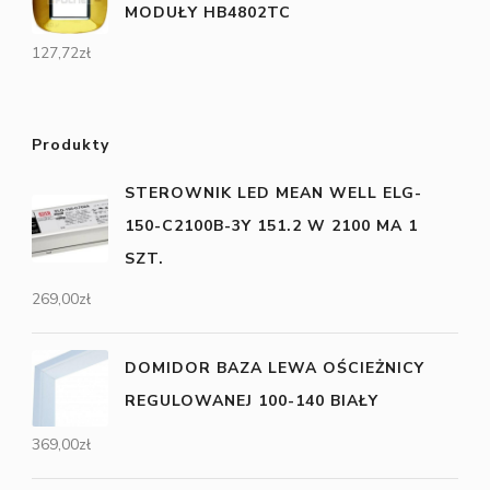
MODUŁY HB4802TC
127,72
zł
Produkty
STEROWNIK LED MEAN WELL ELG-
150-C2100B-3Y 151.2 W 2100 MA 1
SZT.
269,00
zł
DOMIDOR BAZA LEWA OŚCIEŻNICY
REGULOWANEJ 100-140 BIAŁY
369,00
zł