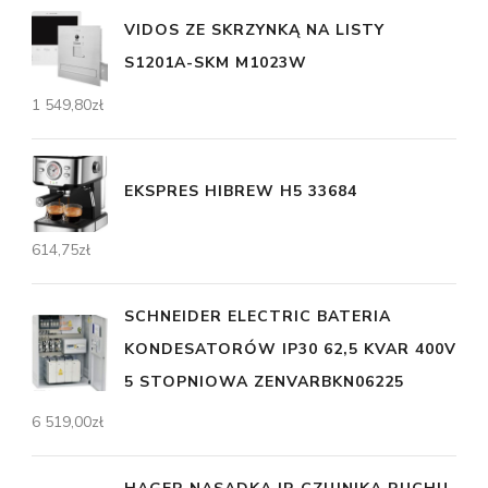
VIDOS ZE SKRZYNKĄ NA LISTY
S1201A-SKM M1023W
1 549,80
zł
EKSPRES HIBREW H5 33684
614,75
zł
SCHNEIDER ELECTRIC BATERIA
KONDESATORÓW IP30 62,5 KVAR 400V
5 STOPNIOWA ZENVARBKN06225
6 519,00
zł