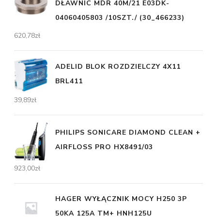
DŁAWNIC MDR 40M/21 E03DK-
04060405803 /10SZT./ (30_466233)
620,78
zł
ADELID BLOK ROZDZIELCZY 4X11
BRL411
39,89
zł
PHILIPS SONICARE DIAMOND CLEAN +
AIRFLOSS PRO HX8491/03
923,00
zł
HAGER WYŁĄCZNIK MOCY H250 3P
50KA 125A TM+ HNH125U