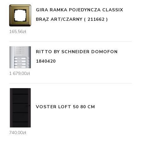
GIRA RAMKA POJEDYNCZA CLASSIX
BRĄZ ART/CZARNY ( 211662 )
165,56
zł
RITTO BY SCHNEIDER DOMOFON
1840420
1 679,00
zł
VOSTER LOFT 50 80 CM
740,00
zł