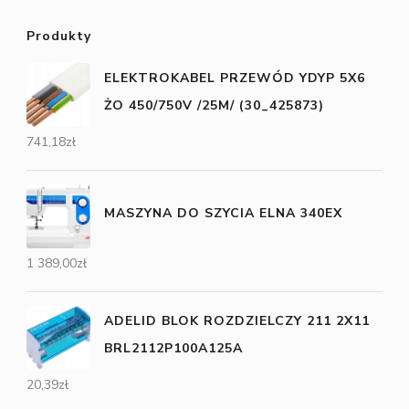
Produkty
ELEKTROKABEL PRZEWÓD YDYP 5X6
ŻO 450/750V /25M/ (30_425873)
741,18
zł
MASZYNA DO SZYCIA ELNA 340EX
1 389,00
zł
ADELID BLOK ROZDZIELCZY 211 2X11
BRL2112P100A125A
20,39
zł