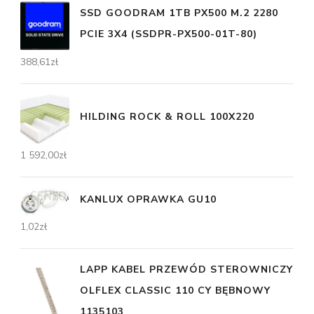
SSD GOODRAM 1TB PX500 M.2 2280
PCIE 3X4 (SSDPR-PX500-01T-80)
388,61
zł
HILDING ROCK & ROLL 100X220
1 592,00
zł
KANLUX OPRAWKA GU10
1,02
zł
LAPP KABEL PRZEWÓD STEROWNICZY
OLFLEX CLASSIC 110 CY BĘBNOWY
1135103