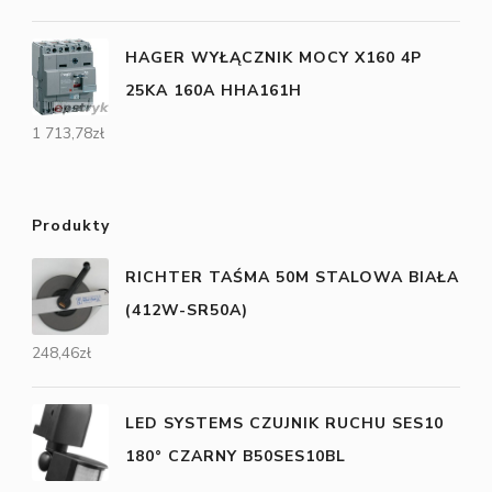
HAGER WYŁĄCZNIK MOCY X160 4P
25KA 160A HHA161H
1 713,78
zł
Produkty
RICHTER TAŚMA 50M STALOWA BIAŁA
(412W-SR50A)
248,46
zł
LED SYSTEMS CZUJNIK RUCHU SES10
180° CZARNY B50SES10BL