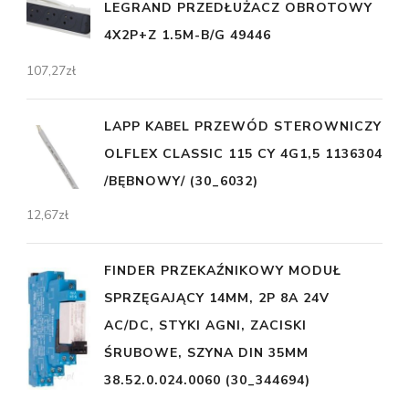
LEGRAND PRZEDŁUŻACZ OBROTOWY
4X2P+Z 1.5M-B/G 49446
107,27
zł
LAPP KABEL PRZEWÓD STEROWNICZY
OLFLEX CLASSIC 115 CY 4G1,5 1136304
/BĘBNOWY/ (30_6032)
12,67
zł
FINDER PRZEKAŹNIKOWY MODUŁ
SPRZĘGAJĄCY 14MM, 2P 8A 24V
AC/DC, STYKI AGNI, ZACISKI
ŚRUBOWE, SZYNA DIN 35MM
38.52.0.024.0060 (30_344694)