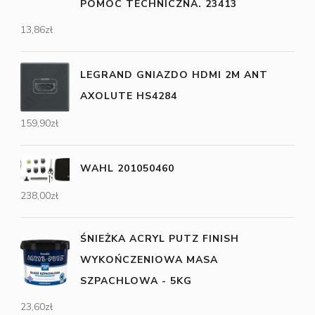
POMOC TECHNICZNA. 23413
13,86
zł
LEGRAND GNIAZDO HDMI 2M ANT
AXOLUTE HS4284
159,90
zł
WAHL 201050460
238,00
zł
ŚNIEŻKA ACRYL PUTZ FINISH
WYKOŃCZENIOWA MASA
SZPACHLOWA - 5KG
23,60
zł