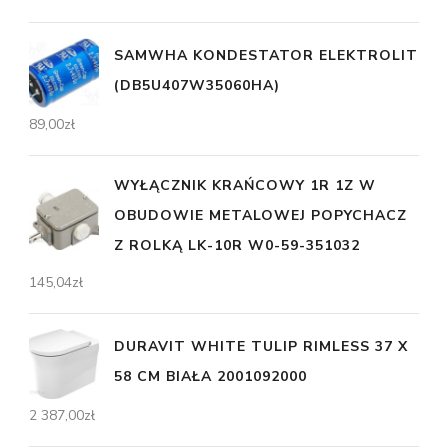
SAMWHA KONDESTATOR ELEKTROLIT
(DB5U407W35060HA)
89,00
zł
WYŁĄCZNIK KRAŃCOWY 1R 1Z W
OBUDOWIE METALOWEJ POPYCHACZ
Z ROLKĄ LK-10R W0-59-351032
145,04
zł
DURAVIT WHITE TULIP RIMLESS 37 X
58 CM BIAŁA 2001092000
2 387,00
zł