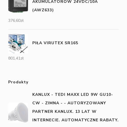
AKUMULATORÓW 24VDC/10A
(AWZ633)
376,60
zł
PIŁA VIRUTEX SR165
801,41
zł
Produkty
KANLUX - TEDI MAXX LED 9W GU10-
CW - ZIMNA - - AUTORYZOWANY
PARTNER KANLUX. 13 LAT W
INTERNECIE. AUTOMATYCZNE RABATY.