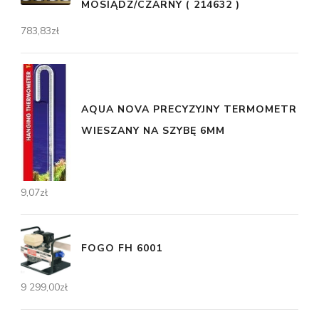
MOSIĄDZ/CZARNY ( 214632 )
783,83
zł
AQUA NOVA PRECYZYJNY TERMOMETR
WIESZANY NA SZYBĘ 6MM
9,07
zł
FOGO FH 6001
9 299,00
zł