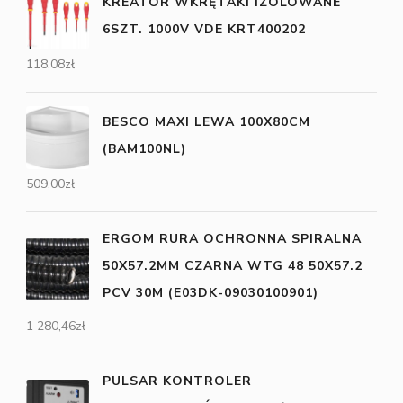
KREATOR WKRĘTAKI IZOLOWANE
6SZT. 1000V VDE KRT400202
118,08
zł
BESCO MAXI LEWA 100X80CM
(BAM100NL)
509,00
zł
ERGOM RURA OCHRONNA SPIRALNA
50X57.2MM CZARNA WTG 48 50X57.2
PCV 30M (E03DK-09030100901)
1 280,46
zł
PULSAR KONTROLER