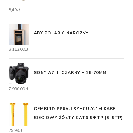
8,49
zł
ABX POLAR 6 NAROŻNY
8 112,00
zł
SONY A7 III CZARNY + 28-70MM
7 990,00
zł
GEMBIRD PP6A-LSZHCU-Y-1M KABEL
SIECIOWY ŻÓŁTY CAT6 S/FTP (S-STP)
29,99
zł