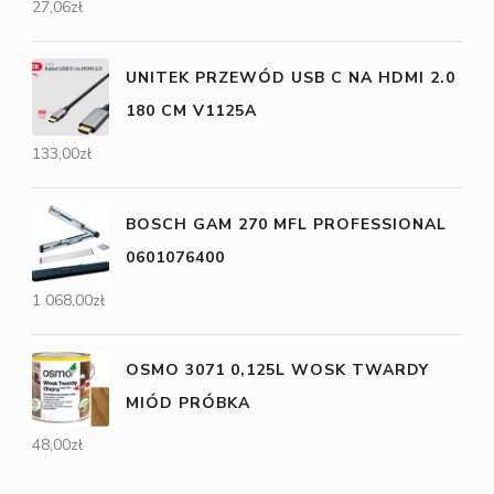
27,06
zł
UNITEK PRZEWÓD USB C NA HDMI 2.0
180 CM V1125A
133,00
zł
BOSCH GAM 270 MFL PROFESSIONAL
0601076400
1 068,00
zł
OSMO 3071 0,125L WOSK TWARDY
MIÓD PRÓBKA
48,00
zł