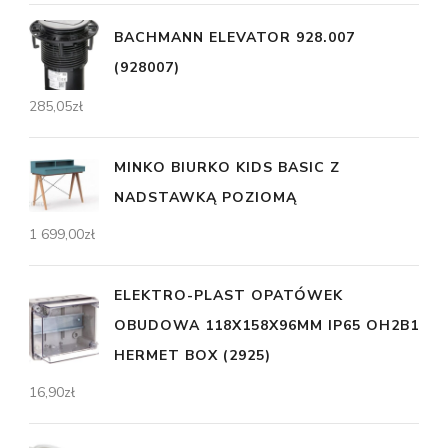
BACHMANN ELEVATOR 928.007
(928007)
285,05
zł
MINKO BIURKO KIDS BASIC Z
NADSTAWKĄ POZIOMĄ
1 699,00
zł
ELEKTRO-PLAST OPATÓWEK
OBUDOWA 118X158X96MM IP65 OH2B1
HERMET BOX (2925)
16,90
zł