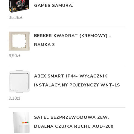
GAMES SAMURAJ
35,36
zł
BERKER KWADRAT (KREMOWY) -
RAMKA 3
9,90
zł
ABEX SMART IP44- WYŁĄCZNIK
INSTALACYJNY POJEDYNCZY WNT-1S
9,18
zł
SATEL BEZPRZEWODOWA ZEW.
DUALNA CZUJKA RUCHU AOD-200