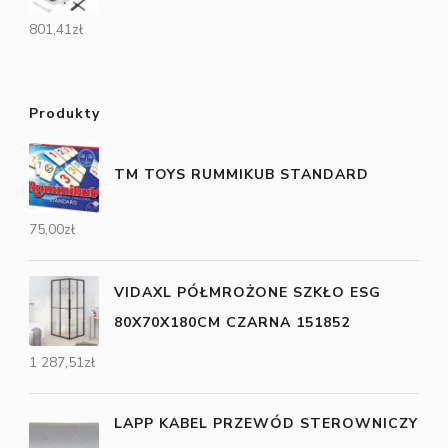
801,41
zł
Produkty
TM TOYS RUMMIKUB STANDARD
75,00
zł
VIDAXL PÓŁMROŻONE SZKŁO ESG
80X70X180CM CZARNA 151852
1 287,51
zł
LAPP KABEL PRZEWÓD STEROWNICZY