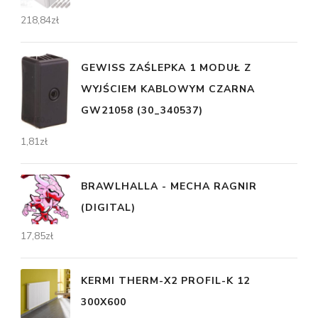
218,84
zł
GEWISS ZAŚLEPKA 1 MODUŁ Z
WYJŚCIEM KABLOWYM CZARNA
GW21058 (30_340537)
1,81
zł
BRAWLHALLA - MECHA RAGNIR
(DIGITAL)
17,85
zł
KERMI THERM-X2 PROFIL-K 12
300X600