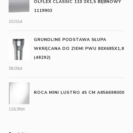
OLFLEX CLASSIC 110 3X1,5 BĘBNOWY
1119903
10,02
zł
GRUNDLINE PODSTAWA SŁUPA
WKRĘCANA DO ZIEMI PWU 80X685X1,8
(48292)
58,09
zł
ROCA MINI LUSTRO 45 CM A856698000
116,99
zł