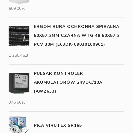
509,00
zł
ERGOM RURA OCHRONNA SPIRALNA
50X57.2MM CZARNA WTG 48 50X57.2
PCV 30M (E03DK-09030100901)
1 280,46
zł
PULSAR KONTROLER
AKUMULATORÓW 24VDC/10A
(AWZ633)
376,60
zł
PIŁA VIRUTEX SR165