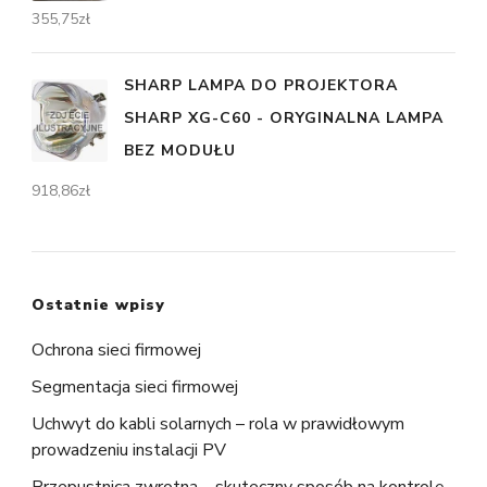
355,75
zł
SHARP LAMPA DO PROJEKTORA
SHARP XG-C60 - ORYGINALNA LAMPA
BEZ MODUŁU
918,86
zł
Ostatnie wpisy
Ochrona sieci firmowej
Segmentacja sieci firmowej
Uchwyt do kabli solarnych – rola w prawidłowym
prowadzeniu instalacji PV
Przepustnica zwrotna – skuteczny sposób na kontrolę