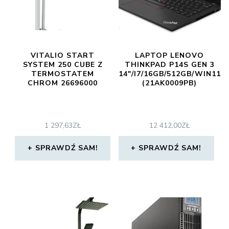
VITALIO START
LAPTOP LENOVO
SYSTEM 250 CUBE Z
THINKPAD P14S GEN 3
TERMOSTATEM
14″/I7/16GB/512GB/WIN11
CHROM 26696000
(21AK0009PB)
1 297,63
ZŁ
12 412,00
ZŁ
SPRAWDŹ SAM!
SPRAWDŹ SAM!