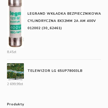
LEGRAND WKŁADKA BEZPIECZNIKOWA
CYLINDRYCZNA 8X32MM 2A AM 400V
012002 (30_62461)
8,45
zł
TELEWIZOR LG 65UP78003LB
2 699,99
zł
Produkty