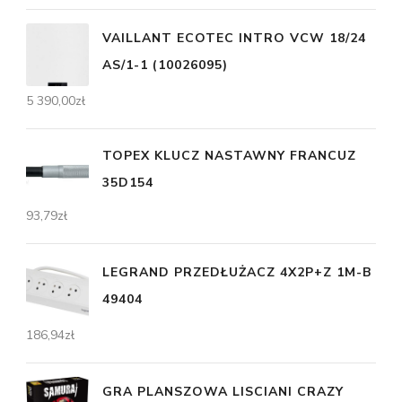
VAILLANT ECOTEC INTRO VCW 18/24
AS/1-1 (10026095)
5 390,00
zł
TOPEX KLUCZ NASTAWNY FRANCUZ
35D154
93,79
zł
LEGRAND PRZEDŁUŻACZ 4X2P+Z 1M-B
49404
186,94
zł
GRA PLANSZOWA LISCIANI CRAZY