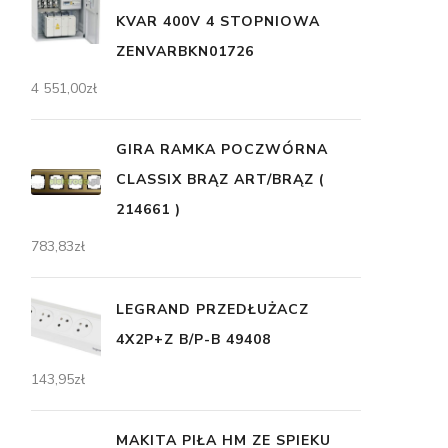
KVAR 400V 4 STOPNIOWA
ZENVARBKN01726
4 551,00
zł
GIRA RAMKA POCZWÓRNA
CLASSIX BRĄZ ART/BRĄZ (
214661 )
783,83
zł
LEGRAND PRZEDŁUŻACZ
4X2P+Z B/P-B 49408
143,95
zł
MAKITA PIŁA HM ZE SPIEKU