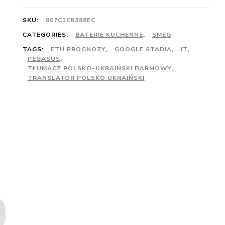
SKU:
807C1C5388EC
CATEGORIES:
BATERIE KUCHENNE
,
SMEG
TAGS:
ETH PROGNOZY
,
GOOGLE STADIA
,
IT
,
PEGASUS
,
TŁUMACZ POLSKO-UKRAIŃSKI DARMOWY
,
TRANSLATOR POLSKO UKRAIŃSKI