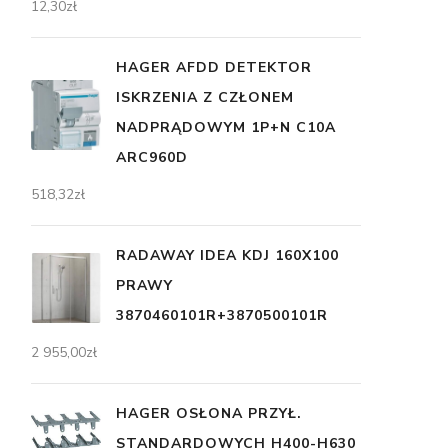
12,30
zł
HAGER AFDD DETEKTOR
ISKRZENIA Z CZŁONEM
NADPRĄDOWYM 1P+N C10A
ARC960D
518,32
zł
RADAWAY IDEA KDJ 160X100
PRAWY
3870460101R+3870500101R
2 955,00
zł
HAGER OSŁONA PRZYŁ.
STANDARDOWYCH H400-H630