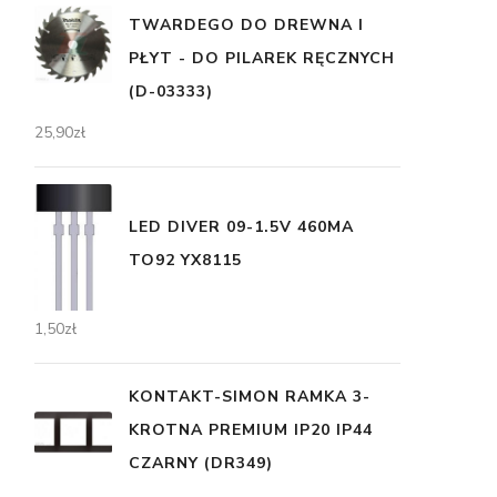
TWARDEGO DO DREWNA I
PŁYT - DO PILAREK RĘCZNYCH
(D-03333)
25,90
zł
LED DIVER 09-1.5V 460MA
TO92 YX8115
1,50
zł
KONTAKT-SIMON RAMKA 3-
KROTNA PREMIUM IP20 IP44
CZARNY (DR349)