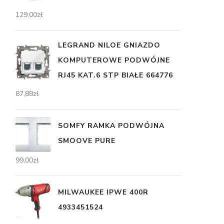
129,00
zł
LEGRAND NILOE GNIAZDO
KOMPUTEROWE PODWÓJNE
RJ45 KAT.6 STP BIAŁE 664776
87,88
zł
SOMFY RAMKA PODWÓJNA
SMOOVE PURE
99,00
zł
MILWAUKEE IPWE 400R
4933451524