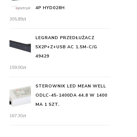
4P HYD028H
305,89
zł
LEGRAND PRZEDŁUŻACZ
5X2P+Z+USB AC 1.5M-C/G
49429
159,00
zł
STEROWNIK LED MEAN WELL
ODLC-45-1400DA 44.8 W 1400
MA 1 SZT.
167,30
zł