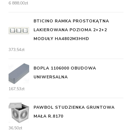
6 888,00
zł
BTICINO RAMKA PROSTOKĄTNA
LAKIEROWANA POZIOMA 2+2+2
MODUŁY HA4802M3HHD
373,54
zł
BOPLA 1106000 OBUDOWA
UNIWERSALNA
167,53
zł
PAWBOL STUDZIENKA GRUNTOWA
MAŁA R.8170
36,50
zł