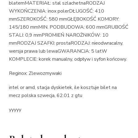
blatemMATERIAŁ: stal szlachetnaRODZAJ
WYKOŃCZENIA: inox polerDŁUGOŚĆ: 410
mmSZEROKOŚĆ: 580 mmGŁĘBOKOŚĆ KOMORY:
145/180 mmMIN. PODBUDOWA: 600 mmGRUBOŚĆ
STALI: 0,9 mmPROMIEŃ NAROŻNIKÓW: 10
mmRODZAJ SZAFKI: prostaRODZAJ: nieodwracalny,
wersja prawa lub lewaGWARANCJA: 5 latW
KOMPLECIE: korek manualny, odpływ i syfon końcowy.
Reginox: Zlewozmywaki
intel or amd, stacja dyskietek, ile kosztuje bilet na
mecz polska szwecja, 62.01 z gtu
yyyyy