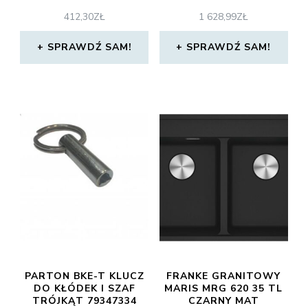
412,30
ZŁ
1 628,99
ZŁ
SPRAWDŹ SAM!
SPRAWDŹ SAM!
PARTON BKE-T KLUCZ
FRANKE GRANITOWY
DO KŁÓDEK I SZAF
MARIS MRG 620 35 TL
TRÓJKĄT 79347334
CZARNY MAT