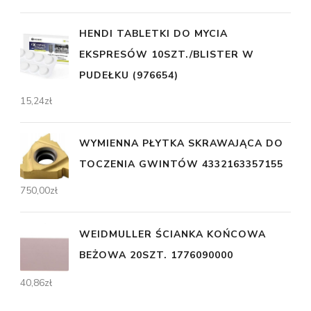
HENDI TABLETKI DO MYCIA
EKSPRESÓW 10SZT./BLISTER W
PUDEŁKU (976654)
15,24
zł
WYMIENNA PŁYTKA SKRAWAJĄCA DO
TOCZENIA GWINTÓW 4332163357155
750,00
zł
WEIDMULLER ŚCIANKA KOŃCOWA
BEŻOWA 20SZT. 1776090000
40,86
zł