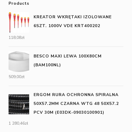
Products
KREATOR WKRĘTAKI IZOLOWANE
6SZT. 1000V VDE KRT400202
118,08
zł
BESCO MAXI LEWA 100X80CM
(BAM100NL)
509,00
zł
ERGOM RURA OCHRONNA SPIRALNA
50X57.2MM CZARNA WTG 48 50X57.2
PCV 30M (E03DK-09030100901)
1 280,46
zł