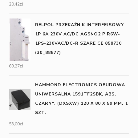
20,42
zł
RELPOL PRZEKAŹNIK INTERFEJSOWY
1P 6A 230V AC/DC AGSNO2 PIR6W-
1PS-230VAC/DC-R SZARE CE 858730
(30_88877)
69,27
zł
HAMMOND ELECTRONICS OBUDOWA
UNIWERSALNA 1591TF2SBK, ABS,
CZARNY, (DXSXW) 120 X 80 X 59 MM, 1
SZT.
53,00
zł