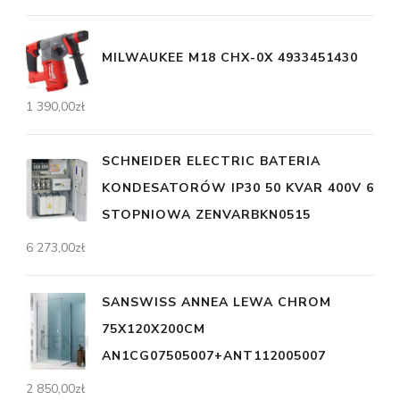
MILWAUKEE M18 CHX-0X 4933451430
1 390,00
zł
SCHNEIDER ELECTRIC BATERIA
KONDESATORÓW IP30 50 KVAR 400V 6
STOPNIOWA ZENVARBKN0515
6 273,00
zł
SANSWISS ANNEA LEWA CHROM
75X120X200CM
AN1CG07505007+ANT112005007
2 850,00
zł