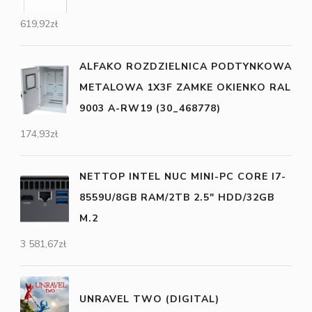
619,92
zł
ALFAKO ROZDZIELNICA PODTYNKOWA
METALOWA 1X3F ZAMKE OKIENKO RAL
9003 A-RW19 (30_468778)
174,93
zł
NETTOP INTEL NUC MINI-PC CORE I7-
8559U/8GB RAM/2TB 2.5" HDD/32GB
M.2
3 581,67
zł
UNRAVEL TWO (DIGITAL)