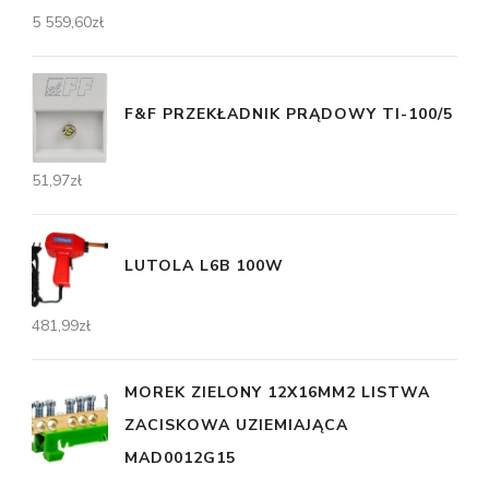
5 559,60
zł
F&F PRZEKŁADNIK PRĄDOWY TI-100/5
51,97
zł
LUTOLA L6B 100W
481,99
zł
MOREK ZIELONY 12X16MM2 LISTWA
ZACISKOWA UZIEMIAJĄCA
MAD0012G15