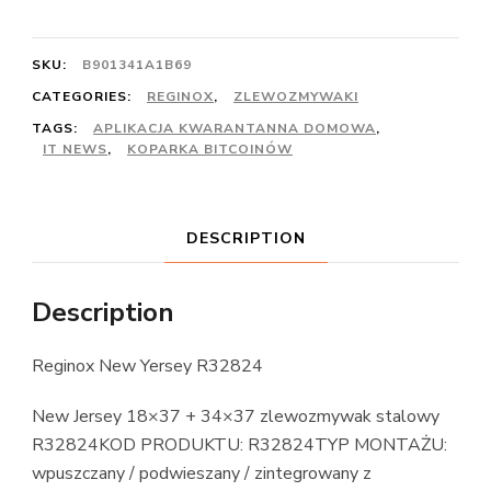
SKU:
B901341A1B69
CATEGORIES:
REGINOX
,
ZLEWOZMYWAKI
TAGS:
APLIKACJA KWARANTANNA DOMOWA
,
IT NEWS
,
KOPARKA BITCOINÓW
DESCRIPTION
Description
Reginox New Yersey R32824
New Jersey 18×37 + 34×37 zlewozmywak stalowy
R32824KOD PRODUKTU: R32824TYP MONTAŻU:
wpuszczany / podwieszany / zintegrowany z