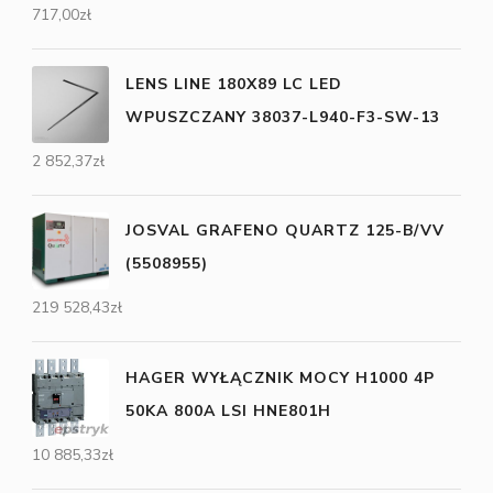
717,00
zł
LENS LINE 180X89 LC LED
WPUSZCZANY 38037-L940-F3-SW-13
2 852,37
zł
JOSVAL GRAFENO QUARTZ 125-B/VV
(5508955)
219 528,43
zł
HAGER WYŁĄCZNIK MOCY H1000 4P
50KA 800A LSI HNE801H
10 885,33
zł