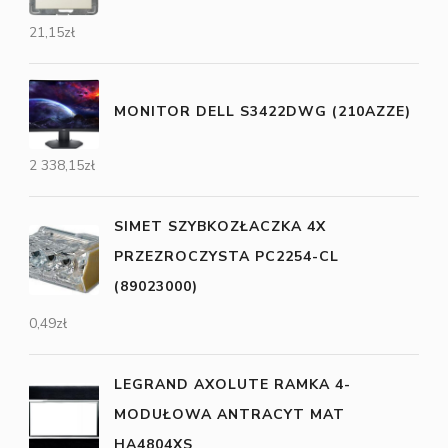
21,15
zł
MONITOR DELL S3422DWG (210AZZE)
2 338,15
zł
SIMET SZYBKOZŁACZKA 4X
PRZEZROCZYSTA PC2254-CL
(89023000)
0,49
zł
LEGRAND AXOLUTE RAMKA 4-
MODUŁOWA ANTRACYT MAT
HA4804XS