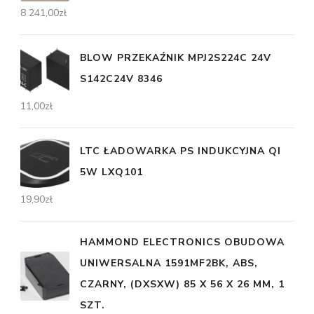
8 241,00
zł
BLOW PRZEKAŹNIK MPJ2S224C 24V
S142C24V 8346
11,00
zł
LTC ŁADOWARKA PS INDUKCYJNA QI
5W LXQ101
19,90
zł
HAMMOND ELECTRONICS OBUDOWA
UNIWERSALNA 1591MF2BK, ABS,
CZARNY, (DXSXW) 85 X 56 X 26 MM, 1
SZT.