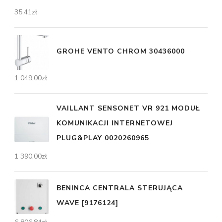
35,41
zł
GROHE VENTO CHROM 30436000
1 049,00
zł
VAILLANT SENSONET VR 921 MODUŁ
KOMUNIKACJI INTERNETOWEJ
PLUG&PLAY 0020260965
1 390,00
zł
BENINCA CENTRALA STERUJĄCA
WAVE [9176124]