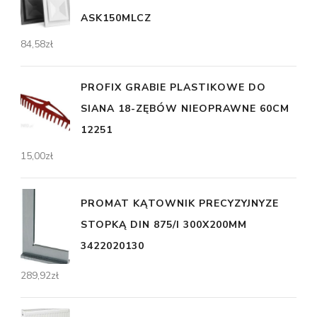
ASK150MLCZ
84,58
zł
PROFIX GRABIE PLASTIKOWE DO
SIANA 18-ZĘBÓW NIEOPRAWNE 60CM
12251
15,00
zł
PROMAT KĄTOWNIK PRECYZYJNYZE
STOPKĄ DIN 875/I 300X200MM
3422020130
289,92
zł