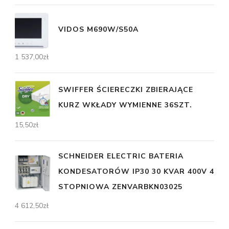
VIDOS M690W/S50A
1 537,00
zł
SWIFFER ŚCIERECZKI ZBIERAJĄCE
KURZ WKŁADY WYMIENNE 36SZT.
15,50
zł
SCHNEIDER ELECTRIC BATERIA
KONDESATORÓW IP30 30 KVAR 400V 4
STOPNIOWA ZENVARBKN03025
4 612,50
zł