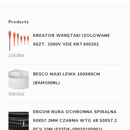
Products
KREATOR WKRĘTAKI IZOLOWANE
6SZT. 1000V VDE KRT400202
118,08
zł
BESCO MAXI LEWA 100X80CM
(BAM100NL)
509,00
zł
ERGOM RURA OCHRONNA SPIRALNA
50X57.2MM CZARNA WTG 48 50X57.2
PCV 30M (E03DK-09030100901)