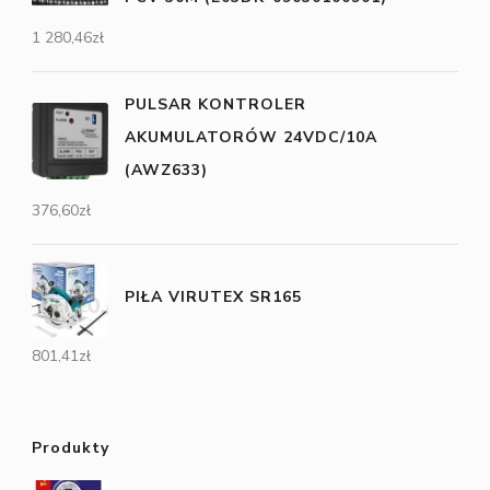
1 280,46
zł
PULSAR KONTROLER
AKUMULATORÓW 24VDC/10A
(AWZ633)
376,60
zł
PIŁA VIRUTEX SR165
801,41
zł
Produkty