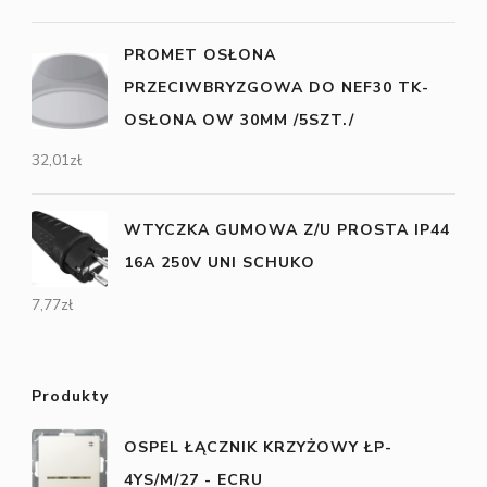
PROMET OSŁONA
PRZECIWBRYZGOWA DO NEF30 TK-
OSŁONA OW 30MM /5SZT./
32,01
zł
WTYCZKA GUMOWA Z/U PROSTA IP44
16A 250V UNI SCHUKO
7,77
zł
Produkty
OSPEL ŁĄCZNIK KRZYŻOWY ŁP-
4YS/M/27 - ECRU