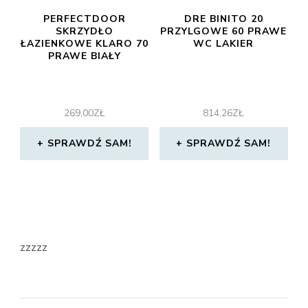
PERFECTDOOR
DRE BINITO 20
SKRZYDŁO
PRZYLGOWE 60 PRAWE
ŁAZIENKOWE KLARO 70
WC LAKIER
PRAWE BIAŁY
269,00
ZŁ
814,26
ZŁ
SPRAWDŹ SAM!
SPRAWDŹ SAM!
zzzzz