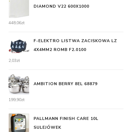
DIAMOND V22 600X1000
448,06
zł
F-ELEKTRO LISTWA ZACISKOWA LZ
4X4MM2 ROMB F2.0100
2,03
zł
AMBITION BERRY 8EL 68879
199,90
zł
PALLMANN FINISH CARE 10L
SULEJÓWEK