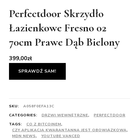
Perfectdoor Skrzydło
Łazienkowe Fresno 02
70cm Prawe Dąb Bielony
399,00
zł
SPRAWDŹ SAM!
SKU:
A058F0EFA13C
CATEGORIES:
DRZWI WEWNĘTRZNE
,
PERFECTDOOR
TAGS:
CO Z BITCOINEM
,
CZY APLIKACJA KWARANTANNA JEST OBOWIĄZKOWA
,
MDN NEWS
,
YOUTUBE VANCED