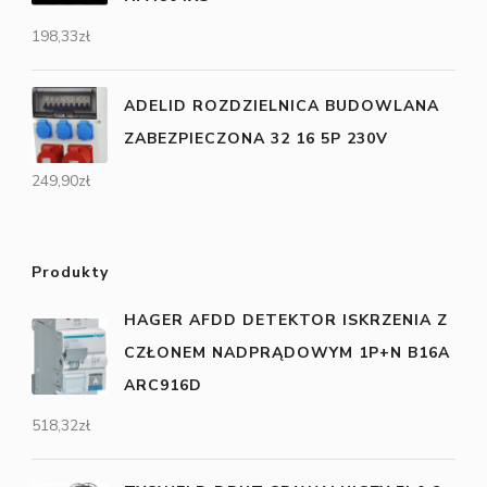
198,33
zł
ADELID ROZDZIELNICA BUDOWLANA
ZABEZPIECZONA 32 16 5P 230V
249,90
zł
Produkty
HAGER AFDD DETEKTOR ISKRZENIA Z
CZŁONEM NADPRĄDOWYM 1P+N B16A
ARC916D
518,32
zł