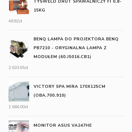
TYSWELD DRUT SPAWALNICZY FI 0,8-
15KG
49,82
zł
BENQ LAMPA DO PROJEKTORA BENQ
PB7210 - ORYGINALNA LAMPA Z
MODUŁEM (60.J5016.CB1)
2 633,65
zł
VICTORY SPA MIRA 170X125CM
(OBA.700.910)
1 666,00
zł
MONITOR ASUS VA247HE