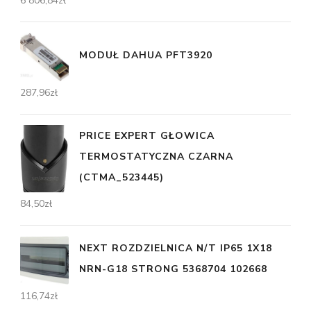
6 806,84
zł
MODUŁ DAHUA PFT3920
287,96
zł
PRICE EXPERT GŁOWICA
TERMOSTATYCZNA CZARNA
(CTMA_523445)
84,50
zł
NEXT ROZDZIELNICA N/T IP65 1X18
NRN-G18 STRONG 5368704 102668
116,74
zł