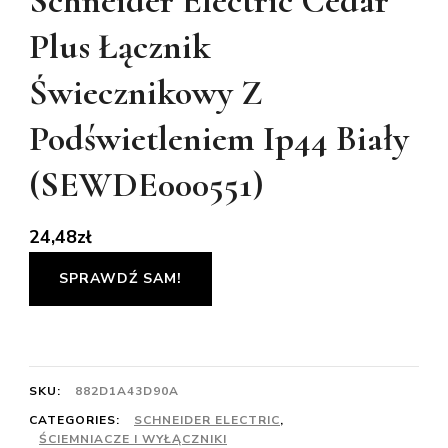
Schneider Electric Cedar
Plus Łącznik
Świecznikowy Z
Podświetleniem Ip44 Biały
(SEWDE000551)
24,48
zł
SPRAWDŹ SAM!
SKU:
882D1A43D90A
CATEGORIES:
SCHNEIDER ELECTRIC
,
ŚCIEMNIACZE I WYŁĄCZNIKI