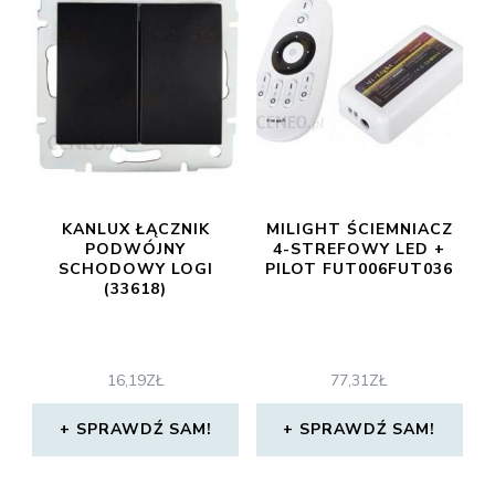
KANLUX ŁĄCZNIK
MILIGHT ŚCIEMNIACZ
PODWÓJNY
4-STREFOWY LED +
SCHODOWY LOGI
PILOT FUT006FUT036
(33618)
16,19
ZŁ
77,31
ZŁ
SPRAWDŹ SAM!
SPRAWDŹ SAM!