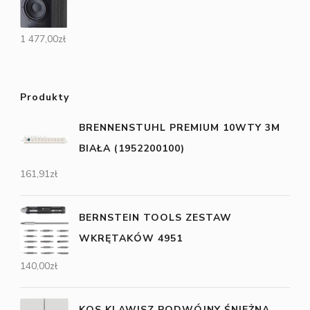
1 477,00
zł
Produkty
BRENNENSTUHL PREMIUM 10WTY 3M
BIAŁA (1952200100)
161,91
zł
BERNSTEIN TOOLS ZESTAW
WKRĘTAKÓW 4951
140,00
zł
KOS KLAWISZ PODWÓJNY ŚNIEŻNA