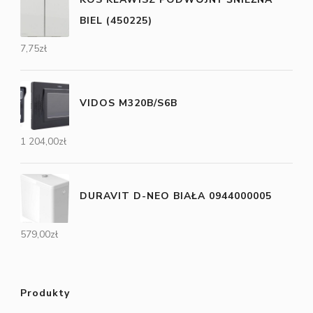
BIEL (450225)
7,75
zł
VIDOS M320B/S6B
1 204,00
zł
DURAVIT D-NEO BIAŁA 0944000005
579,00
zł
Produkty