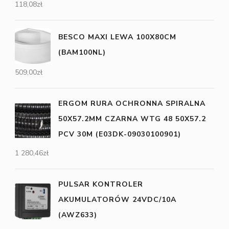
118,08
zł
BESCO MAXI LEWA 100X80CM
(BAM100NL)
509,00
zł
ERGOM RURA OCHRONNA SPIRALNA
50X57.2MM CZARNA WTG 48 50X57.2
PCV 30M (E03DK-09030100901)
1 280,46
zł
PULSAR KONTROLER
AKUMULATORÓW 24VDC/10A
(AWZ633)