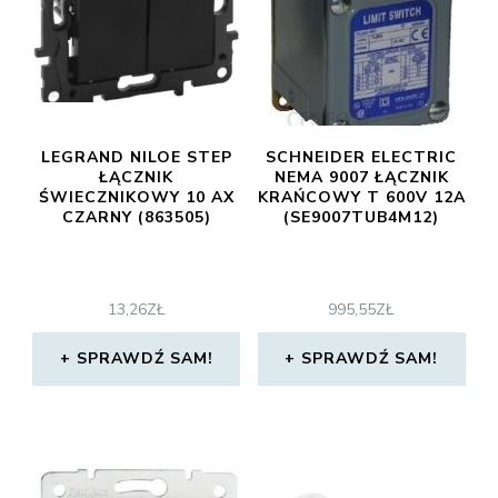
LEGRAND NILOE STEP
SCHNEIDER ELECTRIC
ŁĄCZNIK
NEMA 9007 ŁĄCZNIK
ŚWIECZNIKOWY 10 AX
KRAŃCOWY T 600V 12A
CZARNY (863505)
(SE9007TUB4M12)
13,26
ZŁ
995,55
ZŁ
SPRAWDŹ SAM!
SPRAWDŹ SAM!