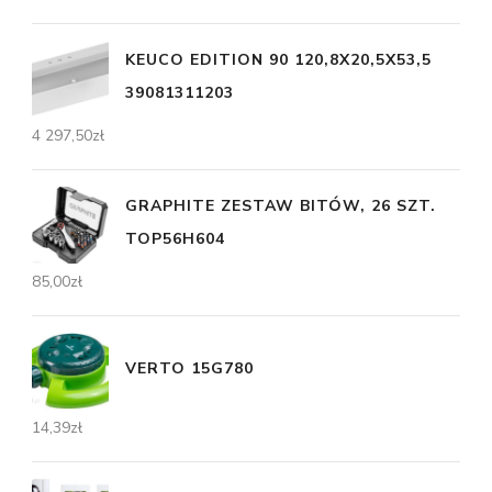
KEUCO EDITION 90 120,8X20,5X53,5
39081311203
4 297,50
zł
GRAPHITE ZESTAW BITÓW, 26 SZT.
TOP56H604
85,00
zł
VERTO 15G780
14,39
zł