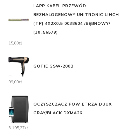
LAPP KABEL PRZEWÓD
BEZHALOGENOWY UNITRONIC LIHCH
(TP) 4X2X0,5 0038604 /BĘBNOWY/
(30_56579)
15,80
zł
GOTIE GSW-200B
99,00
zł
OCZYSZCZACZ POWIETRZA DUUX
GRAY/BLACK DXMA26
3 195,27
zł