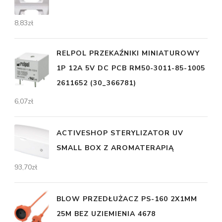
8,83
zł
RELPOL PRZEKAŹNIKI MINIATUROWY
1P 12A 5V DC PCB RM50-3011-85-1005
2611652 (30_366781)
6,07
zł
ACTIVESHOP STERYLIZATOR UV
SMALL BOX Z AROMATERAPIĄ
93,70
zł
BLOW PRZEDŁUŻACZ PS-160 2X1MM
25M BEZ UZIEMIENIA 4678