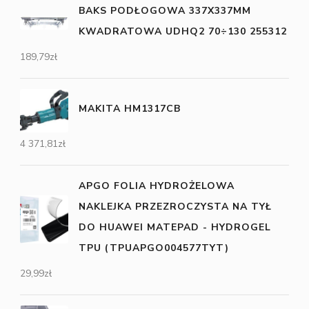
BAKS PODŁOGOWA 337X337MM
KWADRATOWA UDHQ2 70÷130 255312
189,79
zł
MAKITA HM1317CB
4 371,81
zł
APGO FOLIA HYDROŻELOWA
NAKLEJKA PRZEZROCZYSTA NA TYŁ
DO HUAWEI MATEPAD - HYDROGEL
TPU (TPUAPGO004577TYT)
29,99
zł