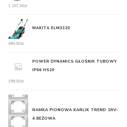
1 257,36
zł
MAKITA ELM3320
485,00
zł
POWER DYNAMICS GŁOŚNIK TUBOWY
IP66 HS20
199,00
zł
RAMKA PIONOWA KARLIK TREND 1RV-
4 BEŻOWA