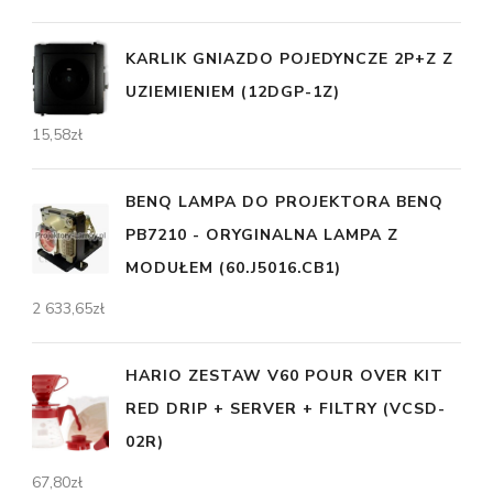
KARLIK GNIAZDO POJEDYNCZE 2P+Z Z
UZIEMIENIEM (12DGP-1Z)
15,58
zł
BENQ LAMPA DO PROJEKTORA BENQ
PB7210 - ORYGINALNA LAMPA Z
MODUŁEM (60.J5016.CB1)
2 633,65
zł
HARIO ZESTAW V60 POUR OVER KIT
RED DRIP + SERVER + FILTRY (VCSD-
02R)
67,80
zł