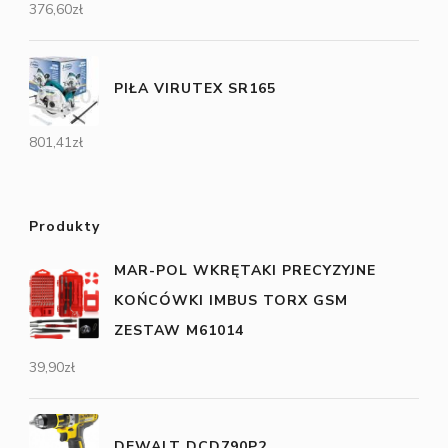
376,60
zł
PIŁA VIRUTEX SR165
801,41
zł
Produkty
MAR-POL WKRĘTAKI PRECYZYJNE
KOŃCÓWKI IMBUS TORX GSM
ZESTAW M61014
39,90
zł
DEWALT DCD790P2