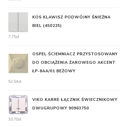
KOS KLAWISZ PODWÓJNY ŚNIEŻNA
BIEL (450225)
7,75
zł
OSPEL ŚCIEMNIACZ PRZYSTOSOWANY
DO OBCIĄŻENIA ŻAROWEGO AKCENT
ŁP-8AA/01 BEŻOWY
52,54
zł
VIKO KARRE ŁĄCZNIK ŚWIECZNIKOWY
DWUGRUPOWY 90963750
10,70
zł