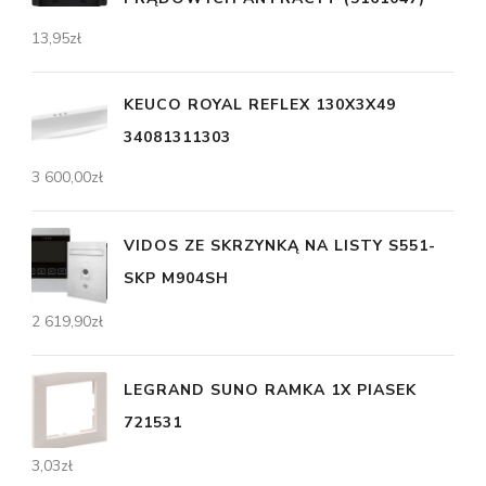
13,95
zł
KEUCO ROYAL REFLEX 130X3X49
34081311303
3 600,00
zł
VIDOS ZE SKRZYNKĄ NA LISTY S551-
SKP M904SH
2 619,90
zł
LEGRAND SUNO RAMKA 1X PIASEK
721531
3,03
zł