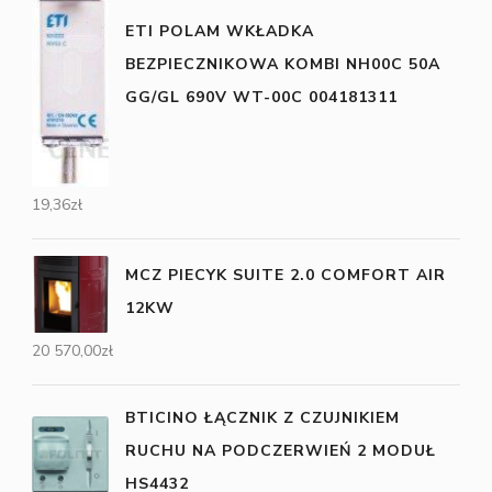
ETI POLAM WKŁADKA
BEZPIECZNIKOWA KOMBI NH00C 50A
GG/GL 690V WT-00C 004181311
19,36
zł
MCZ PIECYK SUITE 2.0 COMFORT AIR
12KW
20 570,00
zł
BTICINO ŁĄCZNIK Z CZUJNIKIEM
RUCHU NA PODCZERWIEŃ 2 MODUŁ
HS4432