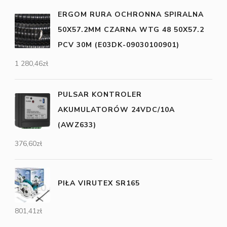
ERGOM RURA OCHRONNA SPIRALNA
50X57.2MM CZARNA WTG 48 50X57.2
PCV 30M (E03DK-09030100901)
1 280,46
zł
PULSAR KONTROLER
AKUMULATORÓW 24VDC/10A
(AWZ633)
376,60
zł
PIŁA VIRUTEX SR165
801,41
zł