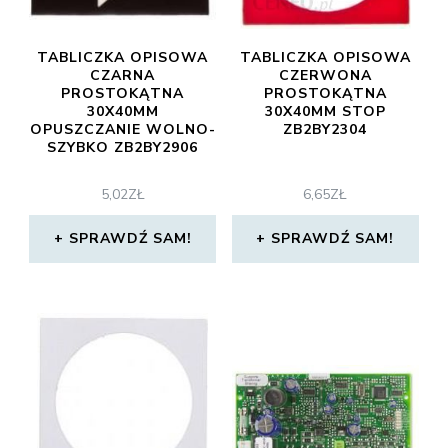
TABLICZKA OPISOWA
TABLICZKA OPISOWA
CZARNA
CZERWONA
PROSTOKĄTNA
PROSTOKĄTNA
30X40MM
30X40MM STOP
OPUSZCZANIE WOLNO-
ZB2BY2304
SZYBKO ZB2BY2906
5,02
ZŁ
6,65
ZŁ
SPRAWDŹ SAM!
SPRAWDŹ SAM!