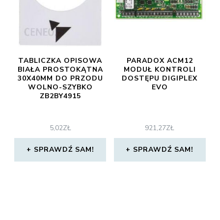
TABLICZKA OPISOWA
PARADOX ACM12
BIAŁA PROSTOKĄTNA
MODUŁ KONTROLI
30X40MM DO PRZODU
DOSTĘPU DIGIPLEX
WOLNO-SZYBKO
EVO
ZB2BY4915
5,02
ZŁ
921,27
ZŁ
SPRAWDŹ SAM!
SPRAWDŹ SAM!