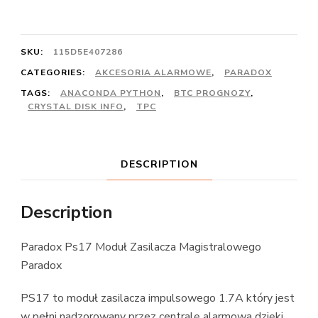
SKU:
115D5E407286
CATEGORIES:
AKCESORIA ALARMOWE
,
PARADOX
TAGS:
ANACONDA PYTHON
,
BTC PROGNOZY
,
CRYSTAL DISK INFO
,
TPC
DESCRIPTION
Description
Paradox Ps17 Moduł Zasilacza Magistralowego
Paradox
PS17 to moduł zasilacza impulsowego 1.7A który jest
w pełni nadzorowany przez centralę alarmowa dzięki