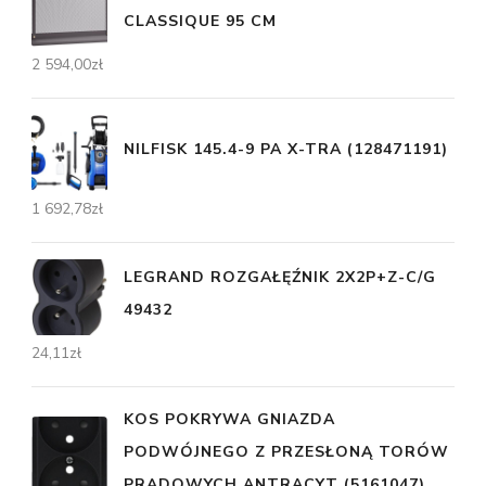
CLASSIQUE 95 CM
2 594,00
zł
NILFISK 145.4-9 PA X-TRA (128471191)
1 692,78
zł
LEGRAND ROZGAŁĘŹNIK 2X2P+Z-C/G
49432
24,11
zł
KOS POKRYWA GNIAZDA
PODWÓJNEGO Z PRZESŁONĄ TORÓW
PRĄDOWYCH ANTRACYT (5161047)