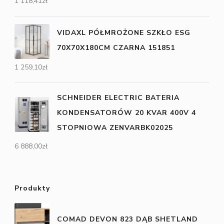
1 118,41
zł
VIDAXL PÓŁMROŻONE SZKŁO ESG
70X70X180CM CZARNA 151851
1 259,10
zł
SCHNEIDER ELECTRIC BATERIA
KONDENSATORÓW 20 KVAR 400V 4
STOPNIOWA ZENVARBK02025
6 888,00
zł
Produkty
COMAD DEVON 823 DĄB SHETLAND