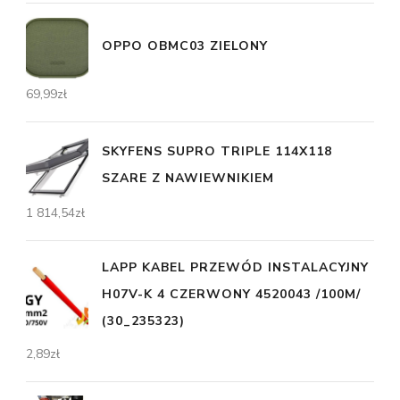
OPPO OBMC03 ZIELONY
69,99
zł
SKYFENS SUPRO TRIPLE 114X118
SZARE Z NAWIEWNIKIEM
1 814,54
zł
LAPP KABEL PRZEWÓD INSTALACYJNY
H07V-K 4 CZERWONY 4520043 /100M/
(30_235323)
2,89
zł