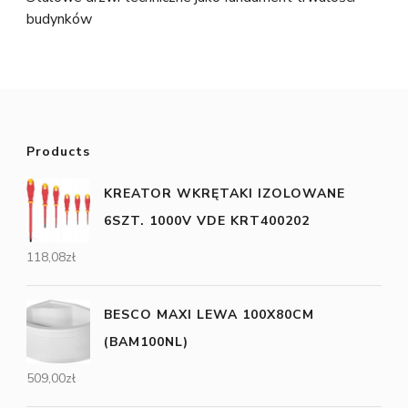
budynków
Products
KREATOR WKRĘTAKI IZOLOWANE
6SZT. 1000V VDE KRT400202
118,08
zł
BESCO MAXI LEWA 100X80CM
(BAM100NL)
509,00
zł