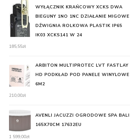
WYŁĄCZNIK KRAŃCOWY XCKS DWA
BIEGUNY 1NO 1NC DZIAŁANIE MIGOWE
DŹWIGNIA ROLKOWA PLASTIK IP65
IK03 XCKS141 W 24
185,55
zł
ARBITON MULTIPROTEC LVT FASTLAY
HD PODKŁAD POD PANELE WINYLOWE
6M2
210,00
zł
AVENLI JACUZZI OGRODOWE SPA BALI
165X70CM 17632EU
1 599,00
zł