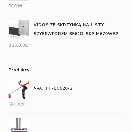
50,99
zł
VIDOS ZE SKRZYNKĄ NA LISTY I
SZYFRATOREM S561D-SKP M670WS2
3 259,00
zł
Produkty
NAC TT-BC520-2
664,00
zł