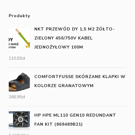
Produkty
NKT PRZEWÓD DY 1,5 M2 ŻÓŁTO-
ZIELONY 450/750V KABEL
JEDNOŻYŁOWY 100M
110,03
zł
COMFORTFUSSE SKÓRZANE KLAPKI W
KOLORZE GRANATOWYM
166,95
zł
HP HPE ML110 GEN10 REDUNDANT
FAN KIT (869489B21)