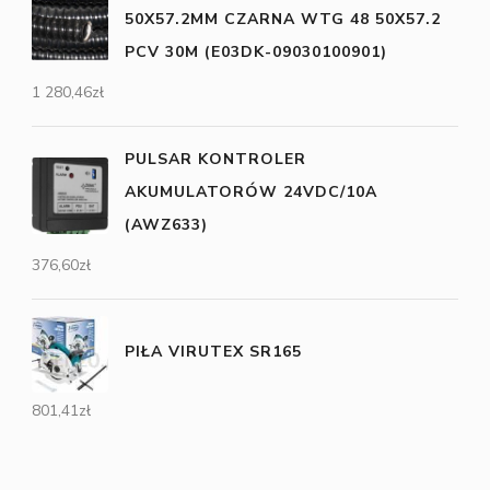
50X57.2MM CZARNA WTG 48 50X57.2
PCV 30M (E03DK-09030100901)
1 280,46
zł
PULSAR KONTROLER
AKUMULATORÓW 24VDC/10A
(AWZ633)
376,60
zł
PIŁA VIRUTEX SR165
801,41
zł