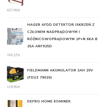
627,00
zł
HAGER AFDD DETEKTOR ISKRZEŃ Z
CZŁONEM NADPRĄDOWYM I
RÓŻNICOWOPRĄDOWYM 1P+N 6KA B
25A ARF925D
745,27
zł
FIELDMANN AKUMULATOR 2AH 20V
(FDUZ 79020)
119,90
zł
DEFRO HOME KOMINEK