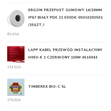
ERGOM PRZEPUST GUMOWY 14/20MM
IP67 BIAŁY PDE 21 E03DK-05010203501
/25SZT./
83,43
zł
LAPP KABEL PRZEWÓD INSTALACYJNY
H05V-K 1 CZERWONY 100M 4510043
134,52
zł
TIMBEREX BIO-C 5L
270,00
zł