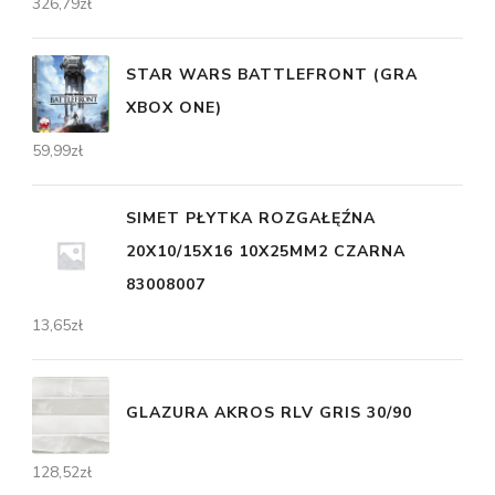
326,79
zł
STAR WARS BATTLEFRONT (GRA
XBOX ONE)
59,99
zł
SIMET PŁYTKA ROZGAŁĘŹNA
20X10/15X16 10X25MM2 CZARNA
83008007
13,65
zł
GLAZURA AKROS RLV GRIS 30/90
128,52
zł