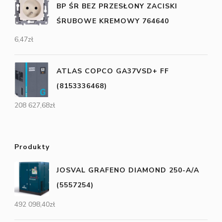
BP ŚR BEZ PRZESŁONY ZACISKI
ŚRUBOWE KREMOWY 764640
6,47
zł
ATLAS COPCO GA37VSD+ FF
(8153336468)
208 627,68
zł
Produkty
JOSVAL GRAFENO DIAMOND 250-A/A
(5557254)
492 098,40
zł