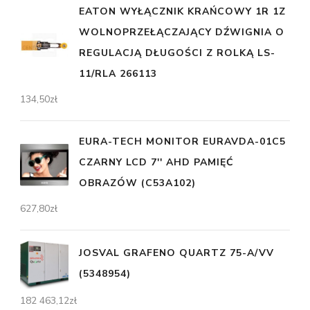
EATON WYŁĄCZNIK KRAŃCOWY 1R 1Z
WOLNOPRZEŁĄCZAJĄCY DŹWIGNIA O
REGULACJĄ DŁUGOŚCI Z ROLKĄ LS-
11/RLA 266113
134,50
zł
EURA-TECH MONITOR EURAVDA-01C5
CZARNY LCD 7'' AHD PAMIĘĆ
OBRAZÓW (C53A102)
627,80
zł
JOSVAL GRAFENO QUARTZ 75-A/VV
(5348954)
182 463,12
zł