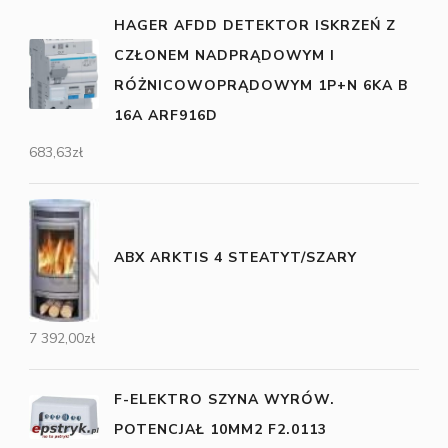
HAGER AFDD DETEKTOR ISKRZEŃ Z
CZŁONEM NADPRĄDOWYM I
RÓŻNICOWOPRĄDOWYM 1P+N 6KA B
16A ARF916D
683,63
zł
ABX ARKTIS 4 STEATYT/SZARY
7 392,00
zł
F-ELEKTRO SZYNA WYRÓW.
POTENCJAŁ 10MM2 F2.0113