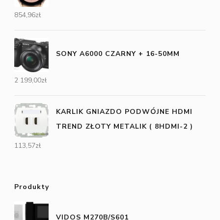
854,96
zł
SONY A6000 CZARNY + 16-50MM
2 199,00
zł
KARLIK GNIAZDO PODWÓJNE HDMI
TREND ZŁOTY METALIK ( 8HDMI-2 )
113,57
zł
Produkty
VIDOS M270B/S601