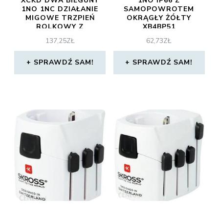
XCKD DWA BIEGUNY
1NO IP66 Z
1NO 1NC DZIAŁANIE
SAMOPOWROTEM
MIGOWE TRZPIEŃ
OKRĄGŁY ŻÓŁTY
ROLKOWY Z
XB4BP51
SAMOPOWROTEM
137,25
ZŁ
62,73
ZŁ
METAL IK06
XCKD2102G11
SPRAWDŹ SAM!
SPRAWDŹ SAM!