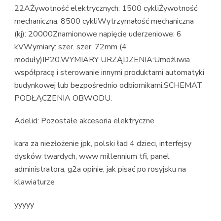
22AŻywotność elektrycznych: 1500 cykliŻywotność
mechaniczna: 8500 cykliWytrzymałość mechaniczna
(kj): 20000Znamionowe napięcie uderzeniowe: 6
kVWymiary: szer. szer. 72mm (4
moduły)IP20.WYMIARY URZĄDZENIA:Umożliwia
współpracę i sterowanie innymi produktami automatyki
budynkowej lub bezpośrednio odbiornikami.SCHEMAT
PODŁĄCZENIA OBWODU:
Adelid: Pozostałe akcesoria elektryczne
kara za niezłożenie jpk, polski ład 4 dzieci, interfejsy
dysków twardych, www millennium tfi, panel
administratora, g2a opinie, jak pisać po rosyjsku na
klawiaturze
yyyyy