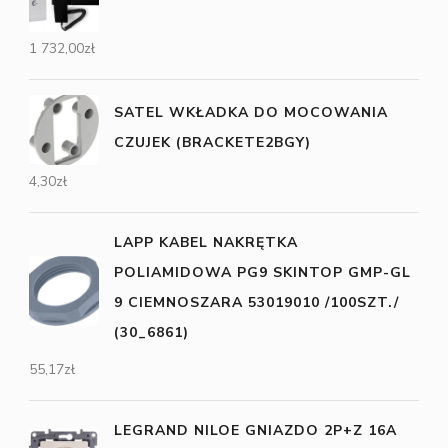
1 732,00
zł
SATEL WKŁADKA DO MOCOWANIA
CZUJEK (BRACKETE2BGY)
4,30
zł
LAPP KABEL NAKRĘTKA
POLIAMIDOWA PG9 SKINTOP GMP-GL
9 CIEMNOSZARA 53019010 /100SZT./
(30_6861)
55,17
zł
LEGRAND NILOE GNIAZDO 2P+Z 16A