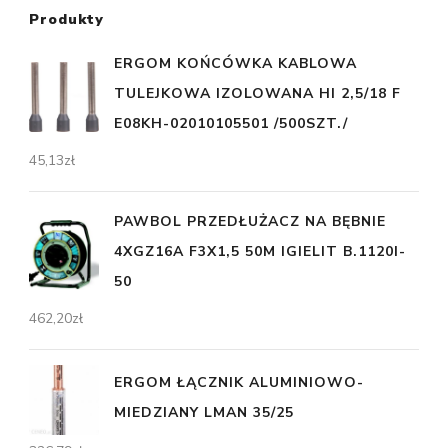
Produkty
ERGOM KOŃCÓWKA KABLOWA
TULEJKOWA IZOLOWANA HI 2,5/18 F
E08KH-02010105501 /500SZT./
45,13
zł
PAWBOL PRZEDŁUŻACZ NA BĘBNIE
4XGZ16A F3X1,5 50M IGIELIT B.1120I-
50
462,20
zł
ERGOM ŁĄCZNIK ALUMINIOWO-
MIEDZIANY LMAN 35/25