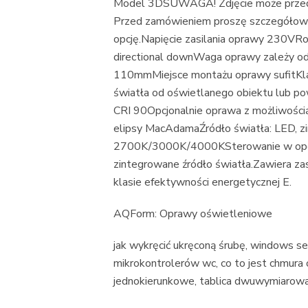
Model 3DSUWAGA! Zdjęcie może przeds
Przed zamówieniem proszę szczegółowo 
opcję.Napięcie zasilania oprawy 230VR
directional downWaga oprawy zależy o
110mmMiejsce montażu oprawy sufitKlas
światła od oświetlanego obiektu lub p
CRI 90Opcjonalnie oprawa z możliwością 
elipsy MacAdamaŹródło światła: LED, 
2700K/3000K/4000KSterowanie w opcj
zintegrowane źródło światła.Zawiera zas
klasie efektywności energetycznej E.
AQForm: Oprawy oświetleniowe
jak wykręcić ukręconą śrubę, windows se
mikrokontrolerów wc, co to jest chmura o
jednokierunkowe, tablica dwuwymiarowa ja