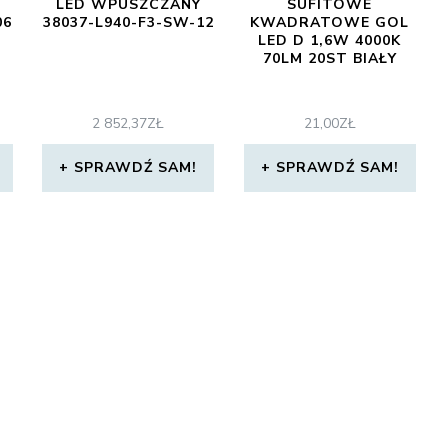
LED WPUSZCZANY
SUFITOWE
06
38037-L940-F3-SW-12
KWADRATOWE GOL
LED D 1,6W 4000K
70LM 20ST BIAŁY
2 852,37
ZŁ
21,00
ZŁ
SPRAWDŹ SAM!
SPRAWDŹ SAM!