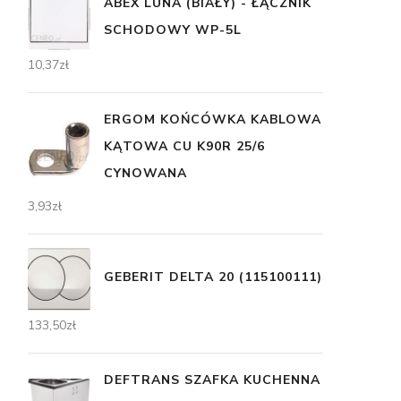
ABEX LUNA (BIAŁY) - ŁĄCZNIK
SCHODOWY WP-5L
10,37
zł
ERGOM KOŃCÓWKA KABLOWA
KĄTOWA CU K90R 25/6
CYNOWANA
3,93
zł
GEBERIT DELTA 20 (115100111)
133,50
zł
DEFTRANS SZAFKA KUCHENNA