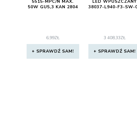
5515-MPC/N MAX.
LED WPUSZCZANY
50W GU5,3 KAN 2804
38037-L940-F3-SW-
6,99
ZŁ
3 408,33
ZŁ
SPRAWDŹ SAM!
SPRAWDŹ SAM!