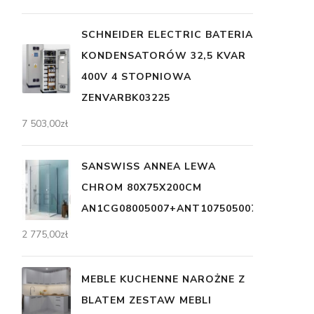
SCHNEIDER ELECTRIC BATERIA
KONDENSATORÓW 32,5 KVAR
400V 4 STOPNIOWA
ZENVARBK03225
7 503,00
zł
SANSWISS ANNEA LEWA
CHROM 80X75X200CM
AN1CG08005007+ANT107505007
2 775,00
zł
MEBLE KUCHENNE NAROŻNE Z
BLATEM ZESTAW MEBLI