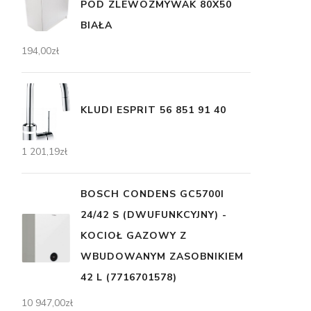
POD ZLEWOZMYWAK 80X50
BIAŁA
194,00
zł
KLUDI ESPRIT 56 851 91 40
1 201,19
zł
BOSCH CONDENS GC5700I
24/42 S (DWUFUNKCYJNY) -
KOCIOŁ GAZOWY Z
WBUDOWANYM ZASOBNIKIEM
42 L (7716701578)
10 947,00
zł