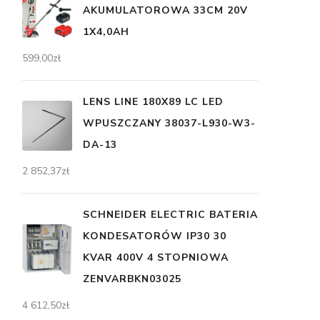
AKUMULATOROWA 33CM 20V
1X4,0AH
599,00
zł
LENS LINE 180X89 LC LED
WPUSZCZANY 38037-L930-W3-
DA-13
2 852,37
zł
SCHNEIDER ELECTRIC BATERIA
KONDESATORÓW IP30 30
KVAR 400V 4 STOPNIOWA
ZENVARBKN03025
4 612,50
zł