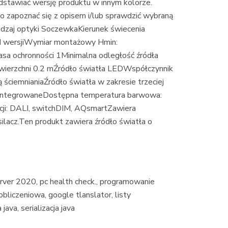
tawiać wersję produktu w innym kolorze.
zapoznać się z opisem i/lub sprawdzić wybraną
odzaj optyki SoczewkaKierunek świecenia
d wersjiWymiar montażowy Hmin:
a ochronności 1Minimalna odległość źródła
owierzchni 0.2 mŹródło światła LEDWspółczynnik
ściemnianiaŹródło światła w zakresie trzeciej
zintegrowaneDostępna temperatura barwowa:
i: DALI, switchDIM, AQsmartZawiera
ilacz.Ten produkt zawiera źródło światła o
rver 2020, pc health check., programowanie
bliczeniowa, google tlanslator, listy
va, serializacja java