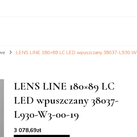
owe
LENS LINE 180×89 LC LED wpuszczany 38037-L930-W
LENS LINE 180×89 LC
LED wpuszczany 38037-
L930-W3-00-19
3 078,69
zł