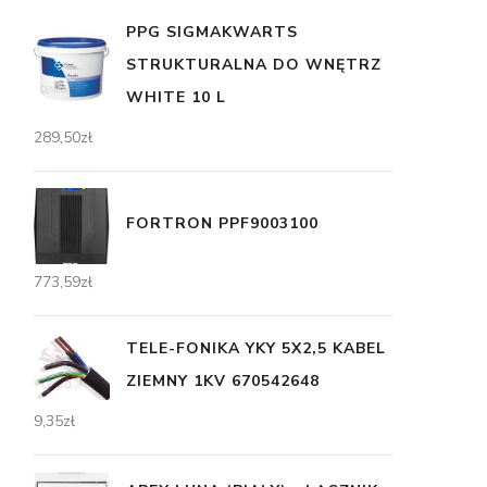
PPG SIGMAKWARTS
STRUKTURALNA DO WNĘTRZ
WHITE 10 L
289,50
zł
FORTRON PPF9003100
773,59
zł
TELE-FONIKA YKY 5X2,5 KABEL
ZIEMNY 1KV 670542648
9,35
zł