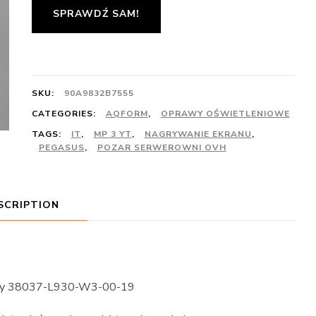
SPRAWDŹ SAM!
SKU:
90A9832B7555
CATEGORIES:
AQFORM
,
OPRAWY OŚWIETLENIOWE
TAGS:
IT
,
MP 3 YT
,
NAGRYWANIE EKRANU
,
PEGASUS
,
POZAR SERWEROWNI OVH
SCRIPTION
ny 38037-L930-W3-00-19