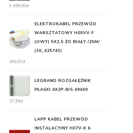
1 499,00
zł
ELEKTROKABEL PRZEWÓD
WARSZTATOWY H05VV-F
(OWY) 5X2,5 ŻO BIAŁY /25M/
(30_425743)
392,62
zł
LEGRAND ROZGAŁĘŹNIK
PŁASKI 4X2P-B/S 49400
27,39
zł
LAPP KABEL PRZEWÓD
INSTALACYJNY H07V-K 6