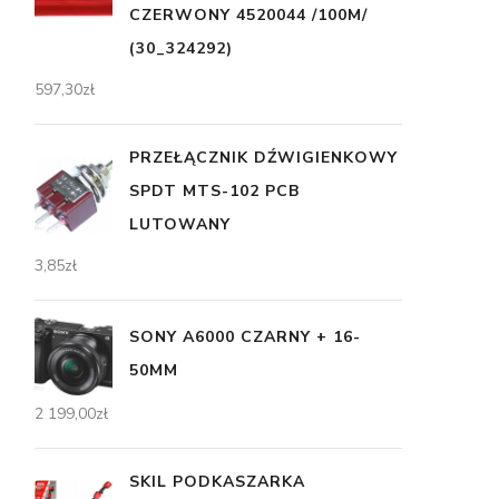
CZERWONY 4520044 /100M/
(30_324292)
597,30
zł
PRZEŁĄCZNIK DŹWIGIENKOWY
SPDT MTS-102 PCB
LUTOWANY
3,85
zł
SONY A6000 CZARNY + 16-
50MM
2 199,00
zł
SKIL PODKASZARKA