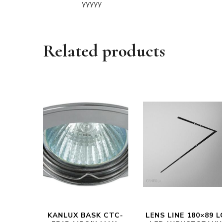
yyyyy
Related products
KANLUX BASK CTC-
LENS LINE 180×89 L