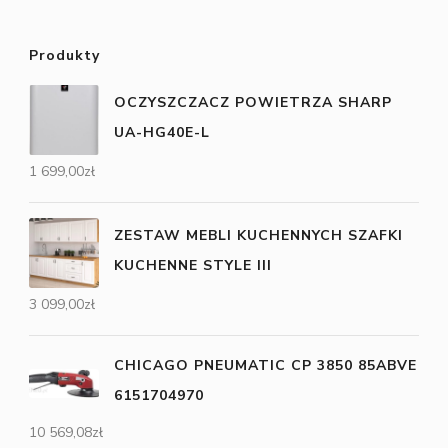
Produkty
OCZYSZCZACZ POWIETRZA SHARP
UA-HG40E-L
1 699,00
zł
ZESTAW MEBLI KUCHENNYCH SZAFKI
KUCHENNE STYLE III
3 099,00
zł
CHICAGO PNEUMATIC CP 3850 85ABVE
6151704970
10 569,08
zł