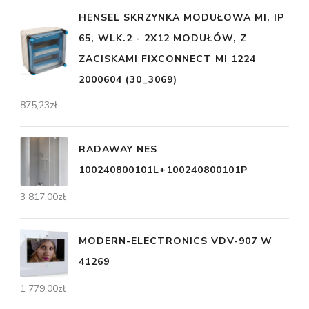
HENSEL SKRZYNKA MODUŁOWA MI, IP
65, WLK.2 - 2X12 MODUŁÓW, Z
ZACISKAMI FIXCONNECT MI 1224
2000604 (30_3069)
875,23
zł
RADAWAY NES
100240800101L+100240800101P
3 817,00
zł
MODERN-ELECTRONICS VDV-907 W
41269
1 779,00
zł