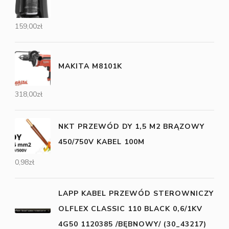
159,00
zł
MAKITA M8101K
318,00
zł
NKT PRZEWÓD DY 1,5 M2 BRĄZOWY
450/750V KABEL 100M
0,98
zł
LAPP KABEL PRZEWÓD STEROWNICZY
OLFLEX CLASSIC 110 BLACK 0,6/1KV
4G50 1120385 /BĘBNOWY/ (30_43217)