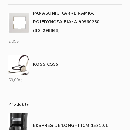
PANASONIC KARRE RAMKA
POJEDYNCZA BIAŁA 90960260
(30_298863)
2,09
zł
KOSS CS95
59,00
zł
Produkty
EKSPRES DE'LONGHI ICM 15210.1