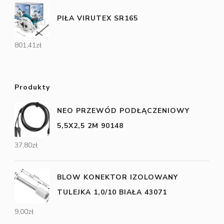
PIŁA VIRUTEX SR165
801,41
zł
Produkty
NEO PRZEWÓD PODŁĄCZENIOWY
5,5X2,5 2M 90148
37,80
zł
BLOW KONEKTOR IZOLOWANY
TULEJKA 1,0/10 BIAŁA 43071
9,00
zł