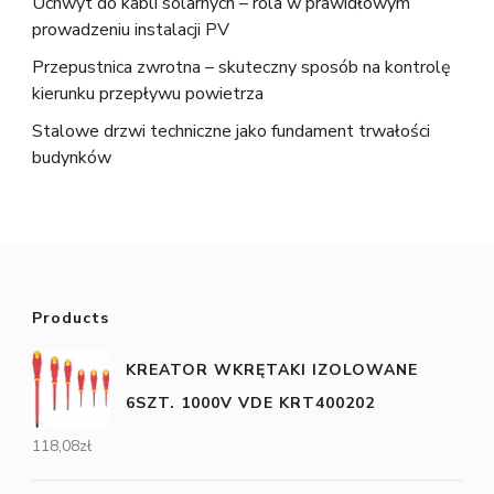
Uchwyt do kabli solarnych – rola w prawidłowym
prowadzeniu instalacji PV
Przepustnica zwrotna – skuteczny sposób na kontrolę
kierunku przepływu powietrza
Stalowe drzwi techniczne jako fundament trwałości
budynków
Products
KREATOR WKRĘTAKI IZOLOWANE
6SZT. 1000V VDE KRT400202
118,08
zł