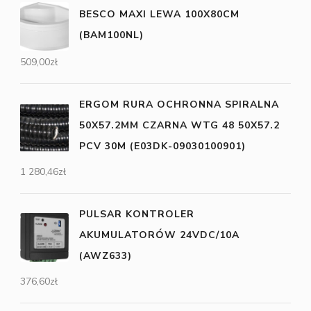
BESCO MAXI LEWA 100X80CM
(BAM100NL)
509,00
zł
ERGOM RURA OCHRONNA SPIRALNA
50X57.2MM CZARNA WTG 48 50X57.2
PCV 30M (E03DK-09030100901)
1 280,46
zł
PULSAR KONTROLER
AKUMULATORÓW 24VDC/10A
(AWZ633)
376,60
zł