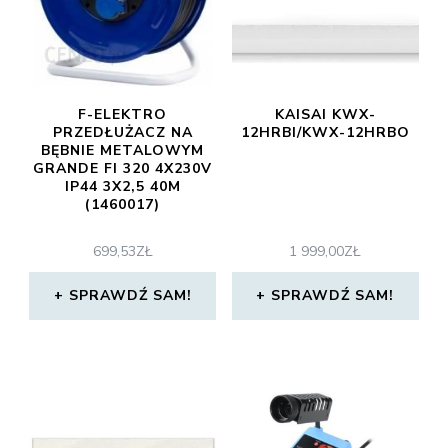
F-ELEKTRO
KAISAI KWX-
PRZEDŁUŻACZ NA
12HRBI/KWX-12HRBO
BĘBNIE METALOWYM
GRANDE FI 320 4X230V
IP44 3X2,5 40M
(1460017)
699,53
ZŁ
1 999,00
ZŁ
SPRAWDŹ SAM!
SPRAWDŹ SAM!