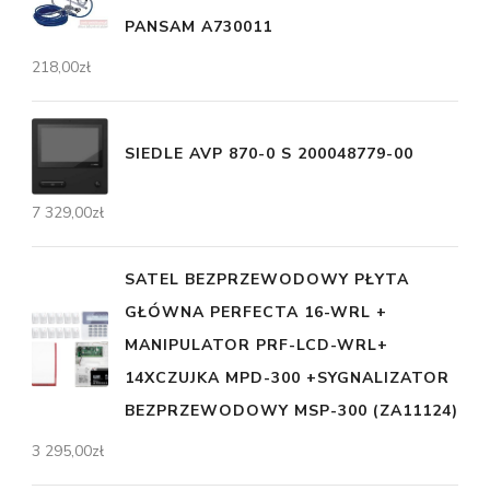
PANSAM A730011
218,00
zł
SIEDLE AVP 870-0 S 200048779-00
7 329,00
zł
SATEL BEZPRZEWODOWY PŁYTA
GŁÓWNA PERFECTA 16-WRL +
MANIPULATOR PRF-LCD-WRL+
14XCZUJKA MPD-300 +SYGNALIZATOR
BEZPRZEWODOWY MSP-300 (ZA11124)
3 295,00
zł