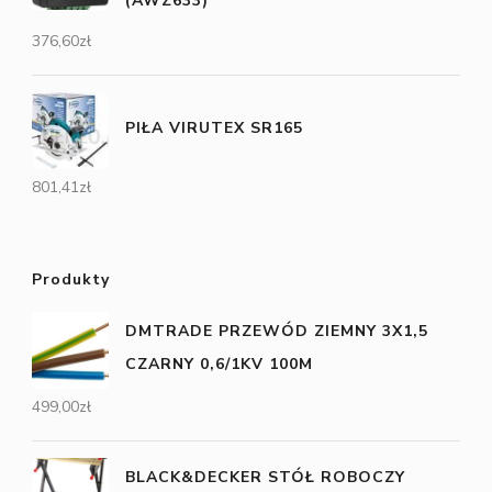
(AWZ633)
376,60
zł
PIŁA VIRUTEX SR165
801,41
zł
Produkty
DMTRADE PRZEWÓD ZIEMNY 3X1,5
CZARNY 0,6/1KV 100M
499,00
zł
BLACK&DECKER STÓŁ ROBOCZY