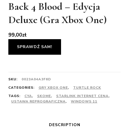
Back 4 Blood – Edycja
Deluxe (Gra Xbox One)
99,00
zł
SPRAWDŹ SAM!
SKU:
0023A04A3F6D
CATEGORIES:
GRY XBOX ONE
,
TURTLE ROCK
TAGS:
CYA
,
SKOME
,
STARLINK INTERNET CENA
,
USTAWA REPROGRAFICZNA
,
WINDOWS 11
DESCRIPTION