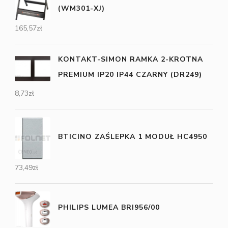
(WM301-XJ)
165,57
zł
KONTAKT-SIMON RAMKA 2-KROTNA
PREMIUM IP20 IP44 CZARNY (DR249)
8,73
zł
BTICINO ZAŚLEPKA 1 MODUŁ HC4950
73,49
zł
PHILIPS LUMEA BRI956/00