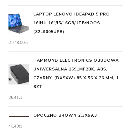
LAPTOP LENOVO IDEAPAD 5 PRO
16IHU 16"/I5/16GB/1TB/NOOS
(82L9005UPB)
3 749,00
zł
HAMMOND ELECTRONICS OBUDOWA
UNIWERSALNA 1591MF2BK, ABS,
CZARNY, (DXSXW) 85 X 56 X 26 MM, 1
SZT.
35,41
zł
OPOCZNO BROWN 2,3X59,3
40,49
zł