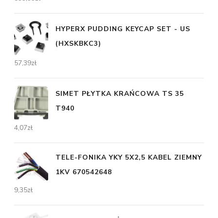
HYPERX PUDDING KEYCAP SET - US
(HXSKBKC3)
57,39
zł
SIMET PŁYTKA KRAŃCOWA TS 35
T940
4,07
zł
TELE-FONIKA YKY 5X2,5 KABEL ZIEMNY
1KV 670542648
9,35
zł