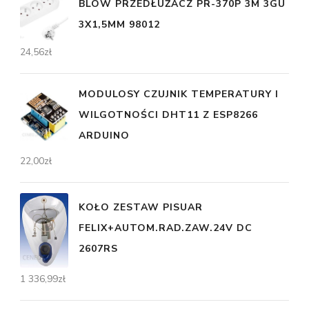
BLOW PRZEDŁUŻACZ PR-370P 3M 3GU
3X1,5MM 98012
24,56
zł
MODULOSY CZUJNIK TEMPERATURY I
WILGOTNOŚCI DHT11 Z ESP8266
ARDUINO
22,00
zł
KOŁO ZESTAW PISUAR
FELIX+AUTOM.RAD.ZAW.24V DC
2607RS
1 336,99
zł