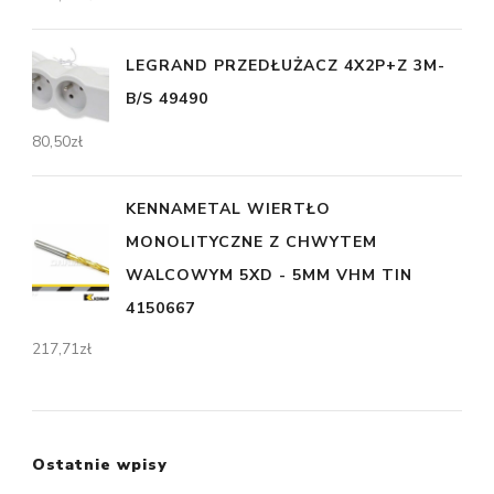
LEGRAND PRZEDŁUŻACZ 4X2P+Z 3M-
B/S 49490
80,50
zł
KENNAMETAL WIERTŁO
MONOLITYCZNE Z CHWYTEM
WALCOWYM 5XD - 5MM VHM TIN
4150667
217,71
zł
Ostatnie wpisy