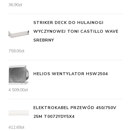
36,90
zł
STRIKER DECK DO HULAJNOGI
WYCZYNOWEJ TONI CASTILLO WAVE
SREBRNY
759,00
zł
HELIOS WENTYLATOR HSW2504
4 509,00
zł
ELEKTROKABEL PRZEWÓD 450/750V
25M T0072YDY5X4
412,69
zł