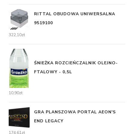
RITTAL OBUDOWA UNIWERSALNA
9519100
322,10
zł
ŚNIEŻKA ROZCIEŃCZALNIK OLEJNO-
FTALOWY - 0,5L
10,90
zł
GRA PLANSZOWA PORTAL AEON'S
END LEGACY
174,61
zł