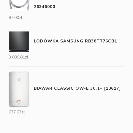
26346000
87,00
zł
LODÓWKA SAMSUNG RB38T776CB1
3 039,81
zł
BIAWAR CLASSIC OW-E 30.1+ [10617]
637,63
zł