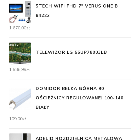
5TECH WIFI FHD 7" VERUS ONE B
84222
1 670,00
zł
TELEWIZOR LG 55UP78003LB
1 988,99
zł
DOMIDOR BELKA GÓRNA 90
OŚCIEŻNICY REGULOWANEJ 100-140
BIAŁY
109,00
zł
ADELID ROZDZIELNICA METALOWA