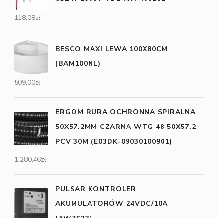
118,08
zł
BESCO MAXI LEWA 100X80CM
(BAM100NL)
509,00
zł
ERGOM RURA OCHRONNA SPIRALNA
50X57.2MM CZARNA WTG 48 50X57.2
PCV 30M (E03DK-09030100901)
1 280,46
zł
PULSAR KONTROLER
AKUMULATORÓW 24VDC/10A