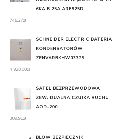
6KA B 25A ARF925D
745,27
zł
SCHNEIDER ELECTRIC BATERIA
KONDENSATORÓW
ZENVARBKHW03325
4 920,00
zł
SATEL BEZPRZEWODOWA
ZEW. DUALNA CZUJKA RUCHU
AOD-200
389,91
zł
BLOW BEZPIECZNIK