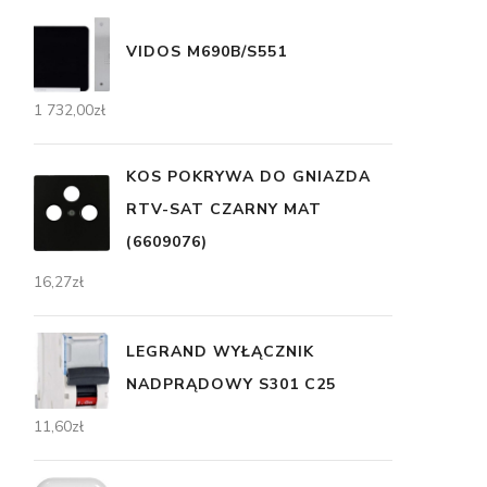
VIDOS M690B/S551
1 732,00
zł
KOS POKRYWA DO GNIAZDA
RTV-SAT CZARNY MAT
(6609076)
16,27
zł
LEGRAND WYŁĄCZNIK
NADPRĄDOWY S301 C25
11,60
zł