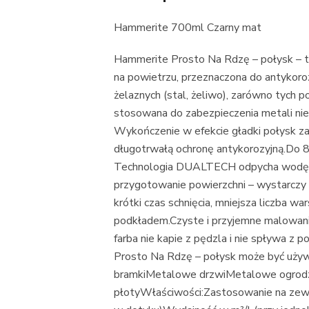
Hammerite 700ml Czarny mat
Hammerite Prosto Na Rdzę – połysk – t
na powietrzu, przeznaczona do antykoro
żelaznych (stal, żeliwo), zarówno tych p
stosowana do zabezpieczenia metali ni
Wykończenie w efekcie gładki połysk z
długotrwałą ochronę antykorozyjną.Do 8
Technologia DUALTECH odpycha wodę i
przygotowanie powierzchni – wystarczy 
krótki czas schnięcia, mniejsza liczba w
podkładem.Czyste i przyjemne malowanie
farba nie kapie z pędzla i nie spływa 
Prosto Na Rdzę – połysk może być uż
bramkiMetalowe drzwiMetalowe ogrod
płotyWłaściwości:Zastosowanie na zewn