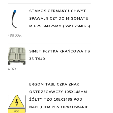
STAMOS GERMANY UCHWYT
SPAWALNICZY DO MIGOMATU
MIG25 5MX25MM (SWT25MIG5)
498,00
zł
SIMET PŁYTKA KRAŃCOWA TS
35 T940
4,07
zł
ERGOM TABLICZKA ZNAK
OSTRZEGAWCZY 105X148MM
ŻÓŁTY TZO 105X148S POD
NAPIĘCIEM PCV OPAKOWANIE