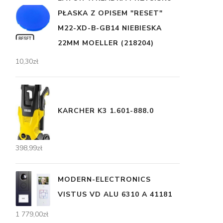
PŁASKA Z OPISEM "RESET"
M22-XD-B-GB14 NIEBIESKA
22MM MOELLER (218204)
10,30
zł
KARCHER K3 1.601-888.0
398,99
zł
MODERN-ELECTRONICS
VISTUS VD ALU 6310 A 41181
1 779,00
zł