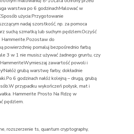
krotnym malowaniu) 8-10Lata ochrony przed
Druga warstwa po 6 godzinachMalować w
Sposób użycia:Przygotowanie
szczącym nadaj szorstkość, np. za pomoca
kurz suchą szmatką lub suchym pędzlem.Oczyść
ika Hammerite.Pozostaw do
 powierzchnię pomaluj bezpośrednio farbą
le 3 w 1 nie musisz używać żadnego gruntu, czy
y HammeriteWymieszaj zawartość powoli i
rby!Nałóż grubą warstwę farby, dokładnie
ki.Po 6 godzinach nałóż kolejną – drugą, grubą
osób.W przypadku wykończeń połysk, mat i
b wałka. Hammerite Prosto Na Rdzę w
ać pędzlem.
e, rozszerzenie ts, quantum cryptography,