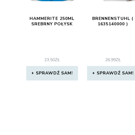
HAMMERITE 250ML
BRENNENSTUHL (
SREBRNY POŁYSK
1635140000 )
23,50
ZŁ
26,99
ZŁ
SPRAWDŹ SAM!
SPRAWDŹ SAM!