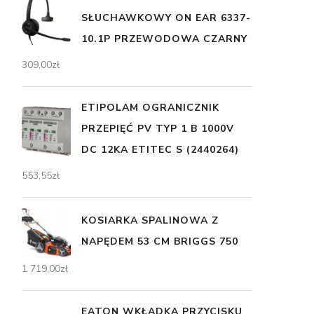
SŁUCHAWKOWY ON EAR 6337-
10.1P PRZEWODOWA CZARNY
309,00
zł
ETIPOLAM OGRANICZNIK
PRZEPIĘĆ PV TYP 1 B 1000V
DC 12KA ETITEC S (2440264)
553,55
zł
KOSIARKA SPALINOWA Z
NAPĘDEM 53 CM BRIGGS 750
1 719,00
zł
EATON WKŁADKA PRZYCISKU