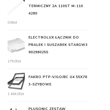
TERMICZNY 2A 110ST M-110
4280
0,66
zł
ELECTROLUX ŁĄCZNIK DO
PRALEK I SUSZAREK STA8GW3
902980255
179,00
zł
FAKRO PTP-V/GO/BC U4 55X78
3-SZYBOWE
1 464,00
zł
PLUSONIC ZESTAW