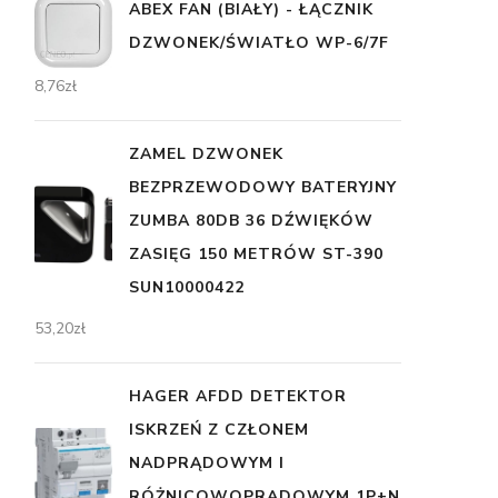
ABEX FAN (BIAŁY) - ŁĄCZNIK
DZWONEK/ŚWIATŁO WP-6/7F
8,76
zł
ZAMEL DZWONEK
BEZPRZEWODOWY BATERYJNY
ZUMBA 80DB 36 DŹWIĘKÓW
ZASIĘG 150 METRÓW ST-390
SUN10000422
53,20
zł
HAGER AFDD DETEKTOR
ISKRZEŃ Z CZŁONEM
NADPRĄDOWYM I
RÓŻNICOWOPRĄDOWYM 1P+N