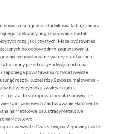
o nowoczesna, jednoskładnikowa farba, schnąca
zyjnego i dekoracyjnego malowania metali
okrytych rdzą, jak i czystych. Może być również
eżelaznych po odpowiednim zagruntowaniu.
apewnia niepowtarzalne walory estetyczne i
 lat ochrony przed rdząPodwójna ochrona:
 zapobiega powstawaniu rdzy!Łatwiejsze
usunąć resztki luźnej rdzy.Szybsze malowanie –
arstw niż w przypadku zwykłych farb z
 – gęsta, tiksotropowa formuła sprawia, że
z powierzchni pionowych.Zastosowanie:Hammerite
ywana na:Metalowe balustradyMetalowe
zeniaMetalowe
ątrz i wewnątrzCzas schnięcia 2 godziny (suche