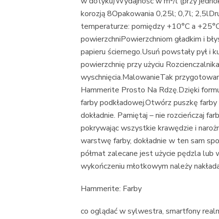
w dotyku)Wydajność w m²/l (przy jedno
korozją 8Opakowania 0,25l; 0,7l; 2,5l
temperaturze: pomiędzy +10°C a +25°C
powierzchniPowierzchniom gładkim i bły
papieru ściernego.Usuń powstały pył i 
powierzchnię przy użyciu Rozcienczaln
wyschnięcia.MalowanieTak przygotowaną
Hammerite Prosto Na Rdzę.Dzięki formu
farby podkładowej.Otwórz puszkę farb
dokładnie. Pamiętaj – nie rozcieńczaj fa
pokrywając wszystkie krawędzie i narożni
warstwę farby, dokładnie w ten sam sp
półmat zalecane jest użycie pędzla lu
wykończeniu młotkowym należy nakład
Hammerite: Farby
co oglądać w sylwestra, smartfony realm