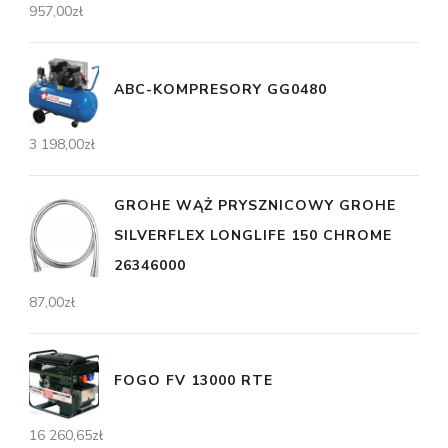
957,00
zł
ABC-KOMPRESORY GG0480
3 198,00
zł
GROHE WĄŻ PRYSZNICOWY GROHE
SILVERFLEX LONGLIFE 150 CHROME
26346000
87,00
zł
FOGO FV 13000 RTE
16 260,65
zł