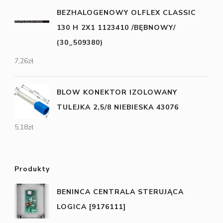
BEZHALOGENOWY OLFLEX CLASSIC
130 H 2X1 1123410 /BĘBNOWY/
(30_509380)
7,26
zł
BLOW KONEKTOR IZOLOWANY
TULEJKA 2,5/8 NIEBIESKA 43076
5,18
zł
Produkty
BENINCA CENTRALA STERUJĄCA
LOGICA [9176111]