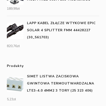
189,99
zł
LAPP KABEL ZŁĄCZE WTYKOWE EPIC
SOLAR 4 SPLITTER FMM 44428227
(30_561703)
820,76
zł
Produkty
SIMET LISTWA ZACISKOWA
GWINTOWA TERMOUTWARDZALNA
LTE3-4.0 4MM2 3 TORY (25 323 406)
5,23
zł