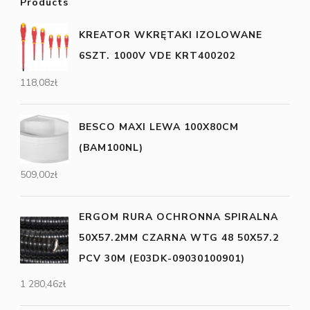
Products
KREATOR WKRĘTAKI IZOLOWANE
6SZT. 1000V VDE KRT400202
118,08
zł
BESCO MAXI LEWA 100X80CM
(BAM100NL)
509,00
zł
ERGOM RURA OCHRONNA SPIRALNA
50X57.2MM CZARNA WTG 48 50X57.2
PCV 30M (E03DK-09030100901)
1 280,46
zł