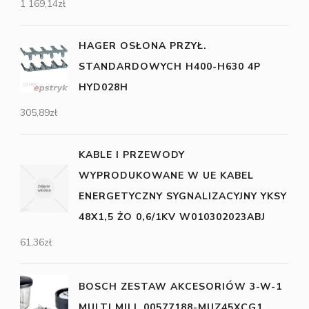
1 169,14
zł
HAGER OSŁONA PRZYŁ.
STANDARDOWYCH H400-H630 4P
HYD028H
305,89
zł
KABLE I PRZEWODY
WYPRODUKOWANE W UE KABEL
ENERGETYCZNY SYGNALIZACYJNY YKSY
48X1,5 ŻO 0,6/1KV W010302023ABJ
61,36
zł
BOSCH ZESTAW AKCESORIÓW 3-W-1
MULTI MILL 00577188-MUZ45XCG1