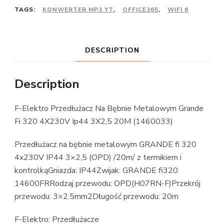
TAGS:
KONWERTER MP3 YT
,
OFFICE365
,
WIFI 6
DESCRIPTION
Description
F-Elektro Przedłużacz Na Bębnie Metalowym Grande
Fi 320 4X230V Ip44 3X2,5 20M (1460033)
Przedłużacz na bębnie metalowym GRANDE fi 320
4x230V IP44 3×2,5 (OPD) /20m/ z termikiem i
kontrolkąGniazda: IP44Zwijak: GRANDE fi320
14600FRRodzaj przewodu: OPD(H07RN-F)Przekrój
przewodu: 3×2.5mm2Długość przewodu: 20m
F-Elektro: Przedłużacze