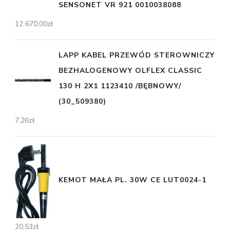
SENSONET VR 921 0010038088
12 670,00
zł
LAPP KABEL PRZEWÓD STEROWNICZY
BEZHALOGENOWY OLFLEX CLASSIC
130 H 2X1 1123410 /BĘBNOWY/
(30_509380)
7,26
zł
KEMOT MAŁA PL. 30W CE LUT0024-1
20,53
zł