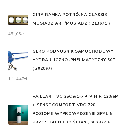
GIRA RAMKA POTRÓJNA CLASSIX
MOSIĄDZ ART/MOSIĄDZ ( 213671 )
451,05
zł
GEKO PODNOŚNIK SAMOCHODOWY
HYDRAULICZNO-PNEUMATYCZNY 50T
(G02067)
1 114,47
zł
VAILLANT VC 25CS/1-7 + VIH R 120/6M
+ SENSOCOMFORT VRC 720 +
POZIOME WYPROWADZENIE SPALIN
PRZEZ DACH LUB ŚCIANĘ 303922 +