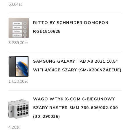
53,64
zł
RITTO BY SCHNEIDER DOMOFON
RGE1810625
3 289,00
zł
SAMSUNG GALAXY TAB A8 2021 10,5"
WIFI 4/64GB SZARY (SM-X200NZAEEUE)
1 030,00
zł
WAGO WTYK X-COM 6-BIEGUNOWY
SZARY RASTER 5MM 769-606/002-000
(30_290036)
4,20
zł