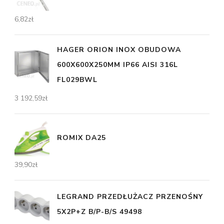
6,82
zł
HAGER ORION INOX OBUDOWA
600X600X250MM IP66 AISI 316L
FL029BWL
3 192,59
zł
ROMIX DA25
39,90
zł
LEGRAND PRZEDŁUŻACZ PRZENOŚNY
5X2P+Z B/P-B/S 49498