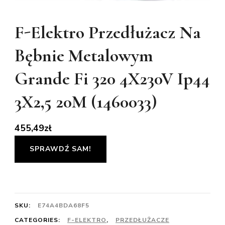
F-Elektro Przedłużacz Na
Bębnie Metalowym
Grande Fi 320 4X230V Ip44
3X2,5 20M (1460033)
455,49
zł
SPRAWDŹ SAM!
SKU:
E74A4BDA68F5
CATEGORIES:
F-ELEKTRO
,
PRZEDŁUŻACZE