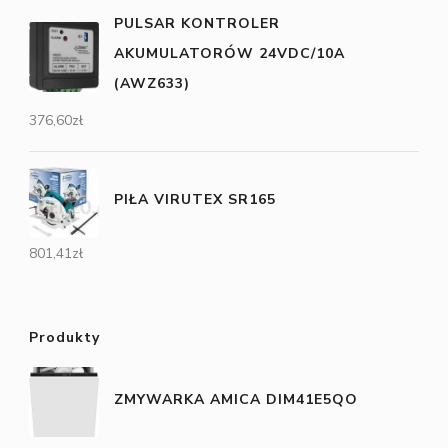
PULSAR KONTROLER
AKUMULATORÓW 24VDC/10A
(AWZ633)
376,60
zł
PIŁA VIRUTEX SR165
801,41
zł
Produkty
ZMYWARKA AMICA DIM41E5QO