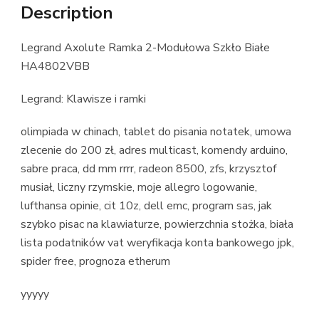
Description
Legrand Axolute Ramka 2-Modułowa Szkło Białe
HA4802VBB
Legrand: Klawisze i ramki
olimpiada w chinach, tablet do pisania notatek, umowa
zlecenie do 200 zł, adres multicast, komendy arduino,
sabre praca, dd mm rrrr, radeon 8500, zfs, krzysztof
musiał, liczny rzymskie, moje allegro logowanie,
lufthansa opinie, cit 10z, dell emc, program sas, jak
szybko pisac na klawiaturze, powierzchnia stożka, biała
lista podatników vat weryfikacja konta bankowego jpk,
spider free, prognoza etherum
yyyyy