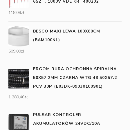
6SZT. 1000V VDE KRT400202
118,08
zł
BESCO MAXI LEWA 100X80CM
(BAM100NL)
509,00
zł
ERGOM RURA OCHRONNA SPIRALNA
50X57.2MM CZARNA WTG 48 50X57.2
PCV 30M (E03DK-09030100901)
1 280,46
zł
PULSAR KONTROLER
AKUMULATORÓW 24VDC/10A