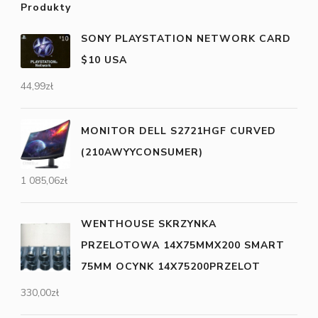
Produkty
SONY PLAYSTATION NETWORK CARD
$10 USA
44,99
zł
MONITOR DELL S2721HGF CURVED
(210AWYYCONSUMER)
1 085,06
zł
WENTHOUSE SKRZYNKA
PRZELOTOWA 14X75MMX200 SMART
75MM OCYNK 14X75200PRZELOT
330,00
zł