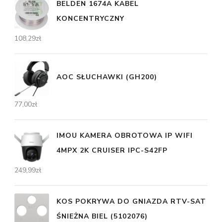
BELDEN 1674A KABEL
KONCENTRYCZNY
108,29
zł
AOC SŁUCHAWKI (GH200)
77,00
zł
IMOU KAMERA OBROTOWA IP WIFI
4MPX 2K CRUISER IPC-S42FP
249,99
zł
KOS POKRYWA DO GNIAZDA RTV-SAT
ŚNIEŻNA BIEL (5102076)