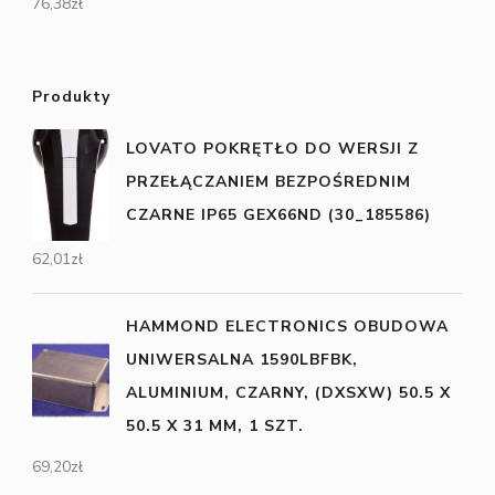
76,38
zł
Produkty
LOVATO POKRĘTŁO DO WERSJI Z
PRZEŁĄCZANIEM BEZPOŚREDNIM
CZARNE IP65 GEX66ND (30_185586)
62,01
zł
HAMMOND ELECTRONICS OBUDOWA
UNIWERSALNA 1590LBFBK,
ALUMINIUM, CZARNY, (DXSXW) 50.5 X
50.5 X 31 MM, 1 SZT.
69,20
zł