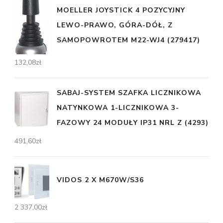
MOELLER JOYSTICK 4 POZYCYJNY
LEWO-PRAWO, GÓRA-DÓŁ, Z
SAMOPOWROTEM M22-WJ4 (279417)
132,08
zł
SABAJ-SYSTEM SZAFKA LICZNIKOWA
NATYNKOWA 1-LICZNIKOWA 3-
FAZOWY 24 MODUŁY IP31 NRL Z (4293)
491,60
zł
VIDOS 2 X M670W/S36
2 337,00
zł