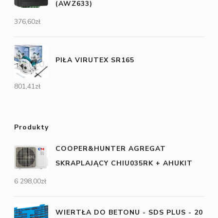
(AWZ633)
376,60
zł
PIŁA VIRUTEX SR165
801,41
zł
Produkty
COOPER&HUNTER AGREGAT
SKRAPLAJĄCY CHIU035RK + AHUKIT
6 298,00
zł
WIERTŁA DO BETONU - SDS PLUS - 20