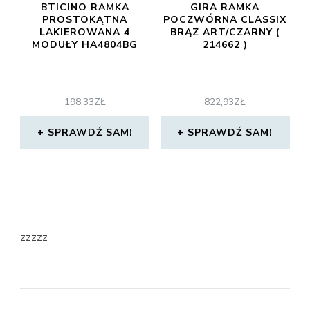
BTICINO RAMKA
GIRA RAMKA
PROSTOKĄTNA
POCZWÓRNA CLASSIX
LAKIEROWANA 4
BRĄZ ART/CZARNY (
MODUŁY HA4804BG
214662 )
198,33
ZŁ
822,93
ZŁ
SPRAWDŹ SAM!
SPRAWDŹ SAM!
zzzzz