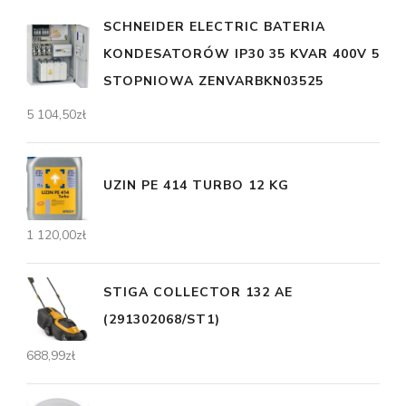
SCHNEIDER ELECTRIC BATERIA
KONDESATORÓW IP30 35 KVAR 400V 5
STOPNIOWA ZENVARBKN03525
5 104,50
zł
UZIN PE 414 TURBO 12 KG
1 120,00
zł
STIGA COLLECTOR 132 AE
(291302068/ST1)
688,99
zł