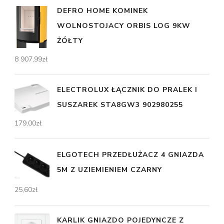
DEFRO HOME KOMINEK
WOLNOSTOJACY ORBIS LOG 9KW
ŻÓŁTY
8 907,99
zł
ELECTROLUX ŁĄCZNIK DO PRALEK I
SUSZAREK STA8GW3 902980255
179,00
zł
ELGOTECH PRZEDŁUŻACZ 4 GNIAZDA
5M Z UZIEMIENIEM CZARNY
25,60
zł
KARLIK GNIAZDO POJEDYNCZE Z