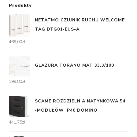
Produkty
NETATMO CZUJNIK RUCHU WELCOME
TAG DTG01-EUS-A
469,00
zł
GLAZURA TORANO MAT 33.3/100
199,80
zł
SCAME ROZDZIELNIA NATYNKOWA 54
-MODUŁÓW IP40 DOMINO
441,75
zł