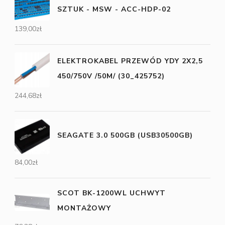
SZTUK - MSW - ACC-HDP-02
139,00
zł
ELEKTROKABEL PRZEWÓD YDY 2X2,5
450/750V /50M/ (30_425752)
244,68
zł
SEAGATE 3.0 500GB (USB30500GB)
84,00
zł
SCOT BK-1200WL UCHWYT
MONTAŻOWY