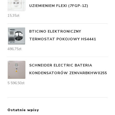
UZIEMIENIEM FLEXI (7FGP-1Z)
15,35
zł
BTICINO ELEKTRONICZNY
TERMOSTAT POKOJOWY HS4441
486,75
zł
SCHNEIDER ELECTRIC BATERIA
KONDENSATORÓW ZENVARBKHW0255
5 596,50
zł
Ostatnie wpisy