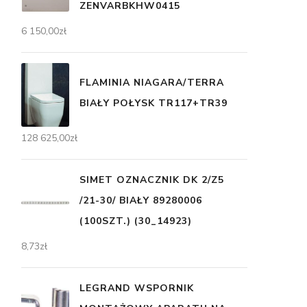
ZENVARBKHW0415
6 150,00
zł
FLAMINIA NIAGARA/TERRA
BIAŁY POŁYSK TR117+TR39
128 625,00
zł
SIMET OZNACZNIK DK 2/Z5
/21-30/ BIAŁY 89280006
(100SZT.) (30_14923)
8,73
zł
LEGRAND WSPORNIK