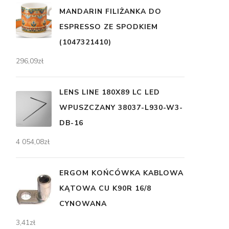
MANDARIN FILIŻANKA DO
ESPRESSO ZE SPODKIEM
(1047321410)
296,09
zł
LENS LINE 180X89 LC LED
WPUSZCZANY 38037-L930-W3-
DB-16
4 054,08
zł
ERGOM KOŃCÓWKA KABLOWA
KĄTOWA CU K90R 16/8
CYNOWANA
3,41
zł