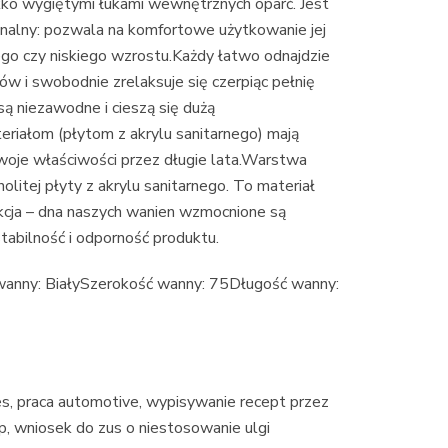
lekko wygiętymi łukami wewnętrznych oparć. Jest
cjonalny: pozwala na komfortowe użytkowanie jej
ego czy niskiego wzrostu.Każdy łatwo odnajdzie
w i swobodnie zrelaksuje się czerpiąc pełnię
są niezawodne i cieszą się dużą
riałom (płytom z akrylu sanitarnego) mają
woje właściwości przez długie lata.Warstwa
litej płyty z akrylu sanitarnego. To materiał
kcja – dna naszych wanien wzmocnione są
tabilność i odporność produktu.
wanny: BiałySzerokość wanny: 75Długość wanny:
ces, praca automotive, wypisywanie recept przez
php, wniosek do zus o niestosowanie ulgi