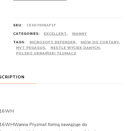
SKU:
CE4D7006AF1F
CATEGORIES:
EXCELLENT
,
WANNY
TAGS:
MICROSOFT DEFENDER
,
MÓW DO CORTANY
,
MVT PEGASUS
,
NESTLE WYCIEK DANYCH
,
POLSKO UKRAIŃSKI TŁUMACZ
SCRIPTION
RY16WH
6WHWanna Pryzmat formą nawiązuje do