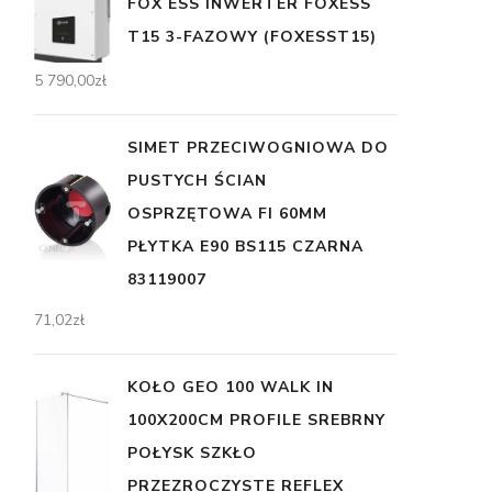
FOX ESS INWERTER FOXESS
T15 3-FAZOWY (FOXESST15)
5 790,00
zł
SIMET PRZECIWOGNIOWA DO
PUSTYCH ŚCIAN
OSPRZĘTOWA FI 60MM
PŁYTKA E90 BS115 CZARNA
83119007
71,02
zł
KOŁO GEO 100 WALK IN
100X200CM PROFILE SREBRNY
POŁYSK SZKŁO
PRZEZROCZYSTE REFLEX