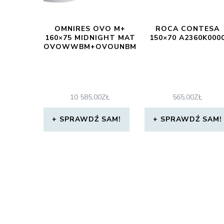
OMNIRES OVO M+
ROCA CONTESA
160×75 MIDNIGHT MAT
150×70 A2360K000
OVOWWBM+OVOUNBM
10 585,00
ZŁ
565,00
ZŁ
SPRAWDŹ SAM!
SPRAWDŹ SAM!