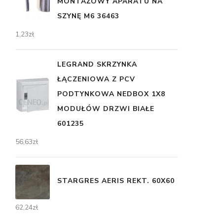
MONTAŻOWY APARATU NA
SZYNĘ M6 36463
1,23
zł
LEGRAND SKRZYNKA
ŁĄCZENIOWA Z PCV
PODTYNKOWA NEDBOX 1X8
MODUŁÓW DRZWI BIAŁE
601235
56,63
zł
STARGRES AERIS REKT. 60X60
62,24
zł