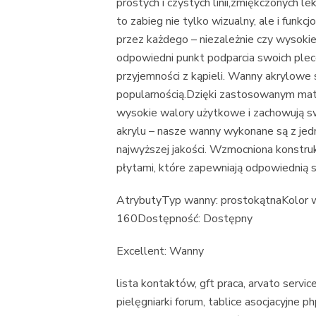
prostych i czystych linii,zmiękczonych 
to zabieg nie tylko wizualny, ale i funk
przez każdego – niezależnie czy wysoki
odpowiedni punkt podparcia swoich plecó
przyjemności z kąpieli. Wanny akrylowe 
popularnością.Dzięki zastosowanym mate
wysokie walory użytkowe i zachowują s
akrylu – nasze wanny wykonane są z jedno
najwyższej jakości. Wzmocniona konstru
płytami, które zapewniają odpowiednią s
AtrybutyTyp wanny: prostokątnaKolor 
160Dostępność: Dostępny
Excellent: Wanny
lista kontaktów, gft praca, arvato servi
pielęgniarki forum, tablice asocjacyjne 