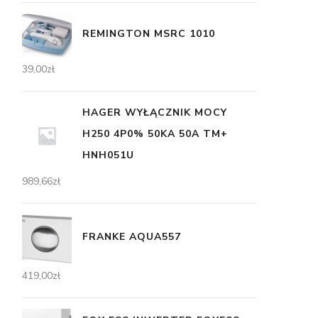
REMINGTON MSRC 1010
39,00
zł
HAGER WYŁĄCZNIK MOCY
H250 4P0% 50KA 50A TM+
HNH051U
989,66
zł
FRANKE AQUA557
419,00
zł