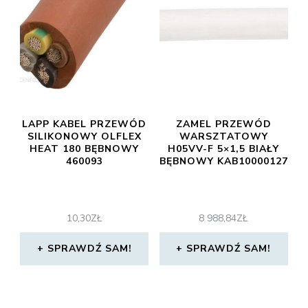
LAPP KABEL PRZEWÓD
ZAMEL PRZEWÓD
SILIKONOWY OLFLEX
WARSZTATOWY
HEAT 180 BĘBNOWY
H05VV-F 5×1,5 BIAŁY
460093
BĘBNOWY KAB10000127
10,30
ZŁ
8 988,84
ZŁ
SPRAWDŹ SAM!
SPRAWDŹ SAM!