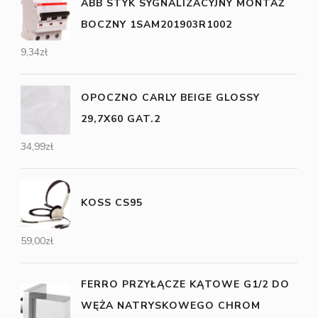
ABB STYK SYGNALIZACYJNY MONTAŻ
BOCZNY 1SAM201903R1002
9,34
zł
OPOCZNO CARLY BEIGE GLOSSY
29,7X60 GAT.2
34,99
zł
KOSS CS95
59,00
zł
FERRO PRZYŁĄCZE KĄTOWE G1/2 DO
WĘŻA NATRYSKOWEGO CHROM