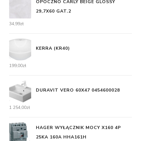
OPOCZNO CARLY BEIGE GLOSSY
29,7X60 GAT.2
34,99
zł
KERRA (KR40)
199,00
zł
DURAVIT VERO 60X47 0454600028
1 254,00
zł
HAGER WYŁĄCZNIK MOCY X160 4P
25KA 160A HHA161H