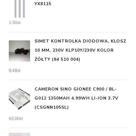
YX8115
1,50
zł
SIMET KONTROLKA DIODOWA, KLOSZ
10 MM, 230V KLP10Y/230V KOLOR
ŻÓŁTY (84 510 004)
8,48
zł
CAMERON SINO GIONEE C900 / BL-
G012 1350MAH 4.99WH LI-ION 3.7V
(CSGNN105SL)
63,00
zł