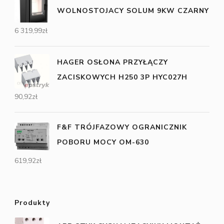
WOLNOSTOJACY SOLUM 9KW CZARNY
6 319,99
zł
HAGER OSŁONA PRZYŁĄCZY
ZACISKOWYCH H250 3P HYC027H
90,92
zł
F&F TRÓJFAZOWY OGRANICZNIK
POBORU MOCY OM-630
619,92
zł
Produkty