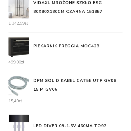
VIDAXL MROŻONE SZKŁO ESG
80X80X180CM CZARNA 151857
1 342,99
zł
PIEKARNIK FREGGIA MOC42B
499,00
zł
DPM SOLID KABEL CAT5E UTP GV06
15 M GV06
15,40
zł
LED DIVER 09-1.5V 460MA TO92