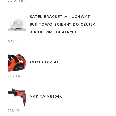
2 765,00
zł
SATEL BRACKET-A - UCHWYT
SUFITOWO-ŚCIENNY DO CZUJEK
RUCHU PIR I DUALNYCH
9,74
zł
YATO YT82141
215,99
zł
MAKITA M8104K
226,49
zł