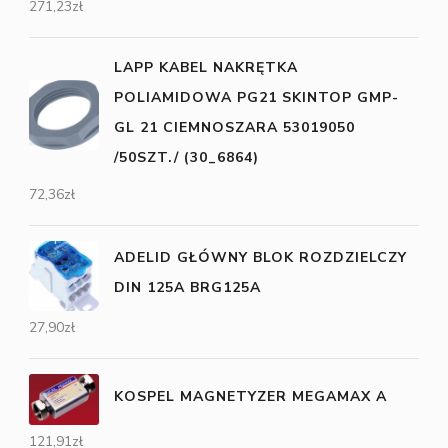
271,23
zł
LAPP KABEL NAKRĘTKA
POLIAMIDOWA PG21 SKINTOP GMP-
GL 21 CIEMNOSZARA 53019050
/50SZT./ (30_6864)
72,36
zł
ADELID GŁÓWNY BLOK ROZDZIELCZY
DIN 125A BRG125A
27,90
zł
KOSPEL MAGNETYZER MEGAMAX A
121,91
zł