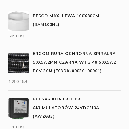
BESCO MAXI LEWA 100X80CM
(BAM100NL)
509,00
zł
ERGOM RURA OCHRONNA SPIRALNA
50X57.2MM CZARNA WTG 48 50X57.2
PCV 30M (E03DK-09030100901)
1 280,46
zł
PULSAR KONTROLER
AKUMULATORÓW 24VDC/10A
(AWZ633)
376,60
zł