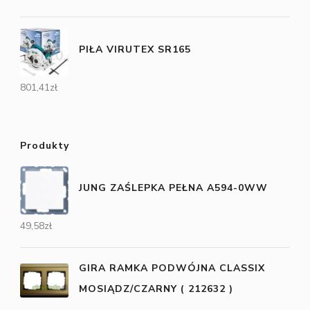
PIŁA VIRUTEX SR165
801,41
zł
Produkty
JUNG ZAŚLEPKA PEŁNA A594-0WW
49,58
zł
GIRA RAMKA PODWÓJNA CLASSIX
MOSIĄDZ/CZARNY ( 212632 )