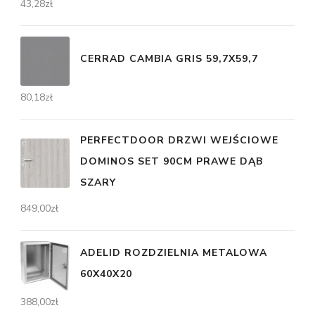
43,28
zł
CERRAD CAMBIA GRIS 59,7X59,7
80,18
zł
PERFECTDOOR DRZWI WEJŚCIOWE
DOMINOS SET 90CM PRAWE DĄB
SZARY
849,00
zł
ADELID ROZDZIELNIA METALOWA
60X40X20
388,00
zł