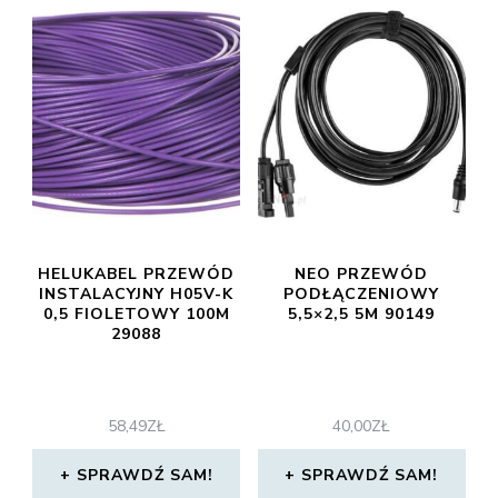
HELUKABEL PRZEWÓD
NEO PRZEWÓD
INSTALACYJNY H05V-K
PODŁĄCZENIOWY
0,5 FIOLETOWY 100M
5,5×2,5 5M 90149
29088
58,49
ZŁ
40,00
ZŁ
SPRAWDŹ SAM!
SPRAWDŹ SAM!