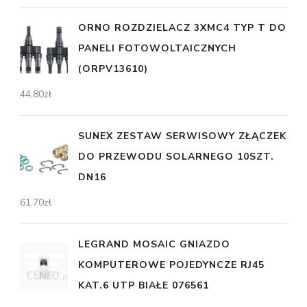
ORNO ROZDZIELACZ 3XMC4 TYP T DO
PANELI FOTOWOLTAICZNYCH
(ORPV13610)
44,80
zł
SUNEX ZESTAW SERWISOWY ZŁĄCZEK
DO PRZEWODU SOLARNEGO 10SZT.
DN16
61,70
zł
LEGRAND MOSAIC GNIAZDO
KOMPUTEROWE POJEDYNCZE RJ45
KAT.6 UTP BIAŁE 076561