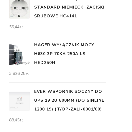
STANDARD NIEMIECKI ZACISKI
ŚRUBOWE HC4141
56,44
zł
HAGER WYŁĄCZNIK MOCY
H630 3P 70KA 250A LSI
HED250H
3 826,28
zł
EVER WSPORNIK BOCZNY DO
UPS 19 2U 800MM (DO SINLINE
1200 19) (T/OP-ZALI-0001/00)
88,45
zł