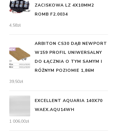
ZACISKOWA LZ 4X10MM2
ROMB F2.0034
4,58
zł
ARBITON CS30 DĄB NEWPORT
W159 PROFIL UNIWERSALNY
DO ŁĄCZNIA O TYM SAMYM I
RÓŻNYM POZIOMIE 1,86M
39,50
zł
EXCELLENT AQUARIA 140X70
WAEX.AQU14WH
1 006,00
zł