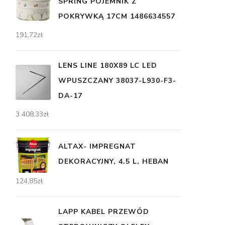
SPRING POJEMNIK Z
POKRYWKĄ 17CM 1486634557
191,72
zł
LENS LINE 180X89 LC LED
WPUSZCZANY 38037-L930-F3-
DA-17
3 408,33
zł
ALTAX- IMPREGNAT
DEKORACYJNY, 4.5 L, HEBAN
124,85
zł
LAPP KABEL PRZEWÓD