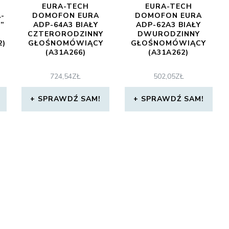
EURA-TECH
EURA-TECH
-
DOMOFON EURA
DOMOFON EURA
”
ADP-64A3 BIAŁY
ADP-62A3 BIAŁY
CZTERORODZINNY
DWURODZINNY
2)
GŁOŚNOMÓWIĄCY
GŁOŚNOMÓWIĄCY
(A31A266)
(A31A262)
724,54
ZŁ
502,05
ZŁ
SPRAWDŹ SAM!
SPRAWDŹ SAM!