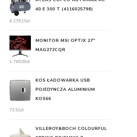
40 E 300 T (4116025798)
6 279,15
zł
MONITOR MSI OPTIX 27"
MAG272CQR
1 749,00
zł
KOS ŁADOWARKA USB
POJEDYNCZA ALUMINIUM
KOS66
73,52
zł
VILLEROY&BOCH COLOURFUL