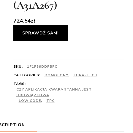
(A31A267)
724,54
zł
SPRAWDŹ SAM!
SKU:
1F1F59DDFBFC
CATEGORIES:
DOMOFONY
,
EURA-TECH
TAGS:
CZY APLIKACJA KWARANTANNA JEST
OBOWIĄZKOWA
,
LOW CODE
,
TPC
SCRIPTION