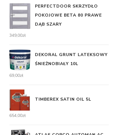
PERFECTDOOR SKRZYDŁO
POKOJOWE BETA 80 PRAWE
DĄB SZARY
349,00
zł
DEKORAL GRUNT LATEKSOWY
ŚNIEŻNOBIAŁY 10L
69,00
zł
TIMBEREX SATIN OIL 5L
654,00
zł
ATLAS COPCO AUTOMAN AC