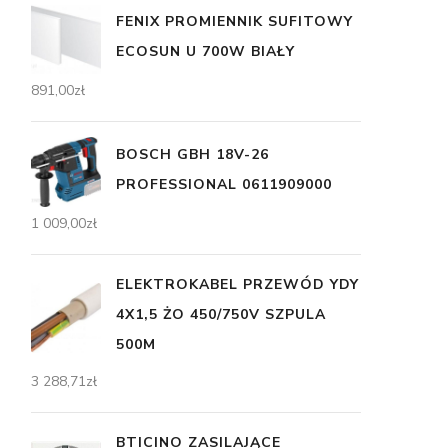
FENIX PROMIENNIK SUFITOWY
ECOSUN U 700W BIAŁY
891,00
zł
BOSCH GBH 18V-26
PROFESSIONAL 0611909000
1 009,00
zł
ELEKTROKABEL PRZEWÓD YDY
4X1,5 ŻO 450/750V SZPULA
500M
3 288,71
zł
BTICINO ZASILAJĄCE