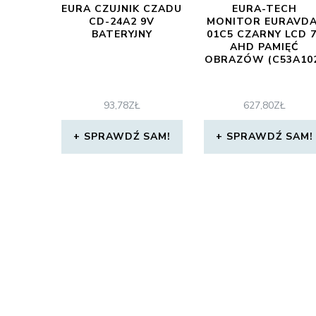
EURA CZUJNIK CZADU
EURA-TECH
CD-24A2 9V
MONITOR EURAVDA
BATERYJNY
01C5 CZARNY LCD 7
AHD PAMIĘĆ
OBRAZÓW (C53A10
93,78
ZŁ
627,80
ZŁ
SPRAWDŹ SAM!
SPRAWDŹ SAM!