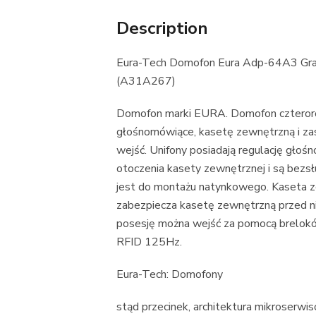
Description
Eura-Tech Domofon Eura Adp-64A3 Gra
(A31A267)
Domofon marki EURA. Domofon czterorod
głośnomówiące, kasetę zewnętrzną i zas
wejść. Unifony posiadają regulację głoś
otoczenia kasety zewnętrznej i są bez
jest do montażu natynkowego. Kaseta z
zabezpiecza kasetę zewnętrzną przed n
posesję można wejść za pomocą breloków
RFID 125Hz.
Eura-Tech: Domofony
stąd przecinek, architektura mikroserwisó