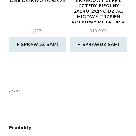
1,5/8 CZERWONA 43073
KRAŃCOWY XCKML
CZTERY BIEGUNY
2X1NO 2X1NC DZIAŁ.
MIGOWE TRZPIEŃ
ROLKOWY METAL IP66
IK05 XCKML102
4,20
ZŁ
313,69
ZŁ
SPRAWDŹ SAM!
SPRAWDŹ SAM!
zzzzz
Produkty