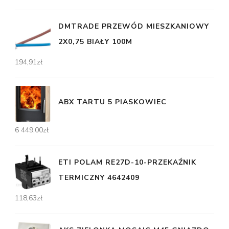
DMTRADE PRZEWÓD MIESZKANIOWY
2X0,75 BIAŁY 100M
194,91
zł
ABX TARTU 5 PIASKOWIEC
6 449,00
zł
ETI POLAM RE27D-10-PRZEKAŹNIK
TERMICZNY 4642409
118,63
zł