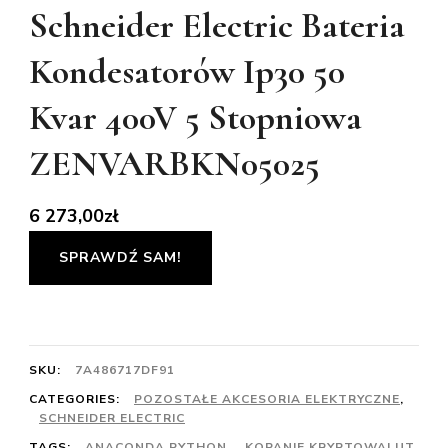
Schneider Electric Bateria
Kondesatorów Ip30 50
Kvar 400V 5 Stopniowa
ZENVARBKN05025
6 273,00
zł
SPRAWDŹ SAM!
SKU:
7A486717DF91
CATEGORIES:
POZOSTAŁE AKCESORIA ELEKTRYCZNE
,
SCHNEIDER ELECTRIC
TAGS:
ANACONDA PYTHON
,
KOPANIE KRYPTOWALUT
,