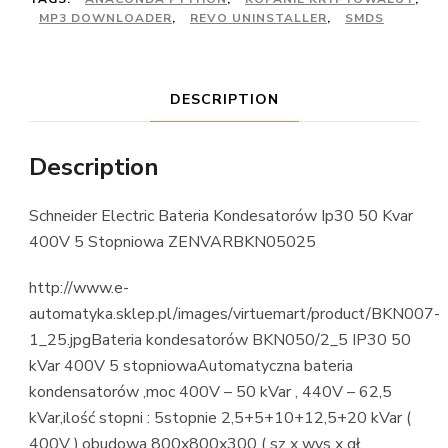
MP3 DOWNLOADER
,
REVO UNINSTALLER
,
SMDS
DESCRIPTION
Description
Schneider Electric Bateria Kondesatorów Ip30 50 Kvar
400V 5 Stopniowa ZENVARBKN05025
http://www.e-
automatyka.sklep.pl/images/virtuemart/product/BKN007-
1_25.jpgBateria kondesatorów BKN050/2_5 IP30 50
kVar 400V 5 stopniowaAutomatyczna bateria
kondensatorów ,moc 400V – 50 kVar , 440V – 62,5
kVar,ilość stopni : 5stopnie 2,5+5+10+12,5+20 kVar (
400V ),obudowa 800x800x300 ( sz x wys x gł