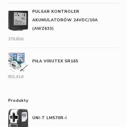
PULSAR KONTROLER
AKUMULATORÓW 24VDC/10A
(AWZ633)
376,60
zł
PIŁA VIRUTEX SR165
801,41
zł
Produkty
UNI-T LM570R-I