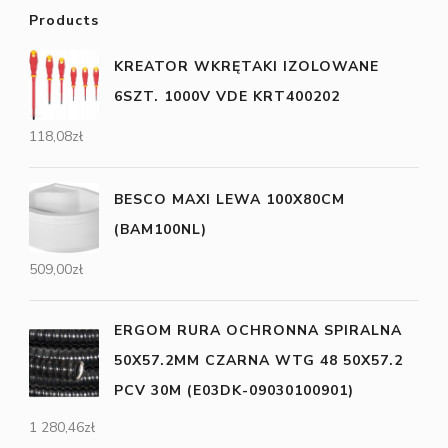
Products
KREATOR WKRĘTAKI IZOLOWANE
6SZT. 1000V VDE KRT400202
118,08
zł
BESCO MAXI LEWA 100X80CM
(BAM100NL)
509,00
zł
ERGOM RURA OCHRONNA SPIRALNA
50X57.2MM CZARNA WTG 48 50X57.2
PCV 30M (E03DK-09030100901)
1 280,46
zł