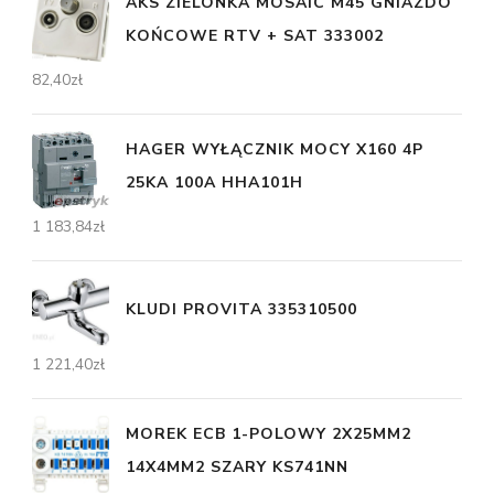
AKS ZIELONKA MOSAIC M45 GNIAZDO
KOŃCOWE RTV + SAT 333002
82,40
zł
HAGER WYŁĄCZNIK MOCY X160 4P
25KA 100A HHA101H
1 183,84
zł
KLUDI PROVITA 335310500
1 221,40
zł
MOREK ECB 1-POLOWY 2X25MM2
14X4MM2 SZARY KS741NN