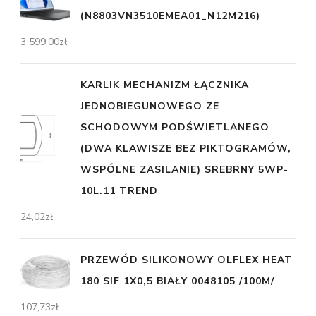
(N8803VN3510EMEA01_N12M216)
3 599,00
zł
KARLIK MECHANIZM ŁĄCZNIKA
JEDNOBIEGUNOWEGO ZE
SCHODOWYM PODŚWIETLANEGO
(DWA KLAWISZE BEZ PIKTOGRAMÓW,
WSPÓLNE ZASILANIE) SREBRNY 5WP-
10L.11 TREND
24,02
zł
PRZEWÓD SILIKONOWY OLFLEX HEAT
180 SIF 1X0,5 BIAŁY 0048105 /100M/
107,73
zł