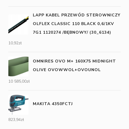
LAPP KABEL PRZEWÓD STEROWNICZY
OLFLEX CLASSIC 110 BLACK 0,6/1KV
7G1 1120274 /BĘBNOWY/ (30_6134)
10,92
zł
OMNIRES OVO M+ 160X75 MIDNIGHT
OLIVE OVOWWOL+OVOUNOL
10 585,00
zł
MAKITA 4350FCTJ
823,94
zł