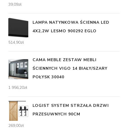
39,09
zł
LAMPA NATYNKOWA ŚCIENNA LED
4X2,2W LESMO 900292 EGLO
514,90
zł
CAMA MEBLE ZESTAW MEBLI
ŚCIENNYCH VIGO 14 BIAŁY/SZARY
POŁYSK 30040
1 956,20
zł
LOGIST SYSTEM STRZAŁA DRZWI
PRZESUWNYCH 90CM
269,00
zł