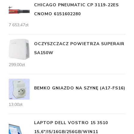
CHICAGO PNEUMATIC CP 3119-22ES
CNOMO 6151602280
7 653,47
zł
OCZYSZCZACZ POWIETRZA SUPERAIR
SA150W
299,00
zł
BEMKO GNIAZDO NA SZYNĘ (A17-FS16)
13,00
zł
LAPTOP DELL VOSTRO 15 3510
15,6"/I5/16GB/256GB/WIN11