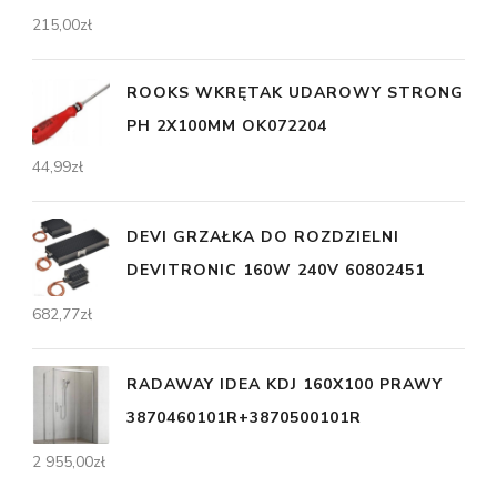
215,00
zł
ROOKS WKRĘTAK UDAROWY STRONG
PH 2X100MM OK072204
44,99
zł
DEVI GRZAŁKA DO ROZDZIELNI
DEVITRONIC 160W 240V 60802451
682,77
zł
RADAWAY IDEA KDJ 160X100 PRAWY
3870460101R+3870500101R
2 955,00
zł