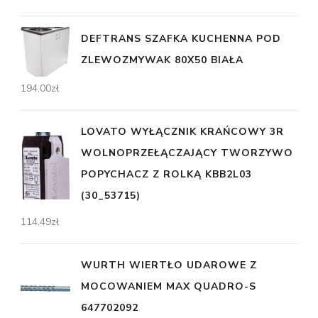
DEFTRANS SZAFKA KUCHENNA POD
ZLEWOZMYWAK 80X50 BIAŁA
194,00
zł
LOVATO WYŁĄCZNIK KRAŃCOWY 3R
WOLNOPRZEŁĄCZAJĄCY TWORZYWO
POPYCHACZ Z ROLKĄ KBB2L03
(30_53715)
114,49
zł
WURTH WIERTŁO UDAROWE Z
MOCOWANIEM MAX QUADRO-S
647702092