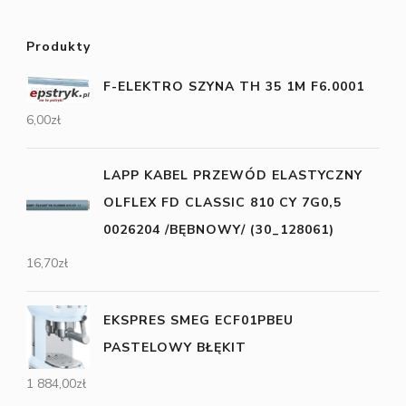
Produkty
F-ELEKTRO SZYNA TH 35 1M F6.0001
6,00
zł
LAPP KABEL PRZEWÓD ELASTYCZNY
OLFLEX FD CLASSIC 810 CY 7G0,5
0026204 /BĘBNOWY/ (30_128061)
16,70
zł
EKSPRES SMEG ECF01PBEU
PASTELOWY BŁĘKIT
1 884,00
zł