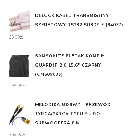
DELOCK KABEL TRANSMISYJNY
SZEREGOWY RS232 SUBD9 F (84077)
23,00
zł
SAMSONITE PLECAK KOMP.M
GUARDIT 2.0 15,6" CZARNY
(CM509006)
159,99
zł
MELODIKA MDSWY - PRZEWÓD
1XRCA/2XRCA TYPU Y - DO
SUBWOOFERA 8 M
289,00
zł