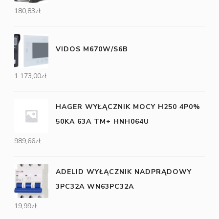
180,83
zł
VIDOS M670W/S6B
1 173,00
zł
HAGER WYŁĄCZNIK MOCY H250 4P0%
50KA 63A TM+ HNH064U
989,66
zł
ADELID WYŁĄCZNIK NADPRĄDOWY
3PC32A WN63PC32A
19,99
zł