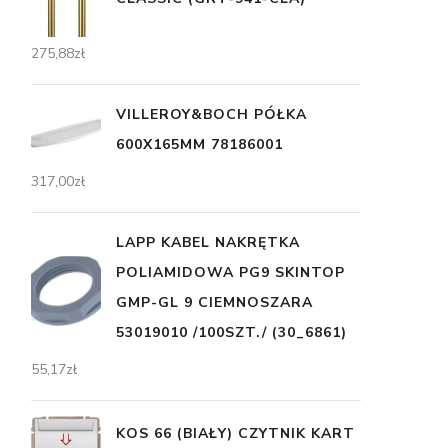
275,88
zł
VILLEROY&BOCH PÓŁKA
600X165MM 78186001
317,00
zł
LAPP KABEL NAKRĘTKA
POLIAMIDOWA PG9 SKINTOP
GMP-GL 9 CIEMNOSZARA
53019010 /100SZT./ (30_6861)
55,17
zł
KOS 66 (BIAŁY) CZYTNIK KART