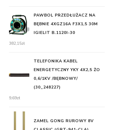
PAWBOL PRZEDŁUŻACZ NA
BĘBNIE 4XGZ16A F3X1,5 30M
IGIELIT B.1120I-30
382,15
zł
TELEFONIKA KABEL
ENERGETYCZNY YKY 4X2,5 ŻO
0,6/1KV /BĘBNOWY/
(30_248227)
9,69
zł
ZAMEL GONG RUROWY 8V
CLASSIC (GRT-941-CLA)