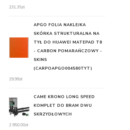
231,35
zł
APGO FOLIA NAKLEJKA
SKÓRKA STRUKTURALNA NA
TYŁ DO HUAWEI MATEPAD T8
- CARBON POMARAŃCZOWY -
SKINS
(CARPOAPGO004580TYT)
29,99
zł
CAME KRONO LONG SPEED
KOMPLET DO BRAM DWU
SKRZYDŁOWYCH
2 850,00
zł