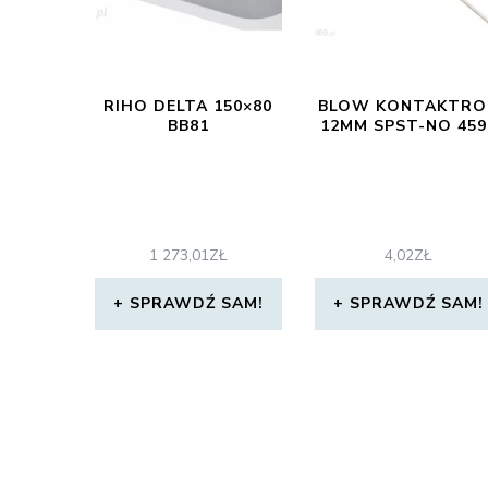
RIHO DELTA 150×80
BLOW KONTAKTRO
BB81
12MM SPST-NO 459
1 273,01
ZŁ
4,02
ZŁ
SPRAWDŹ SAM!
SPRAWDŹ SAM!