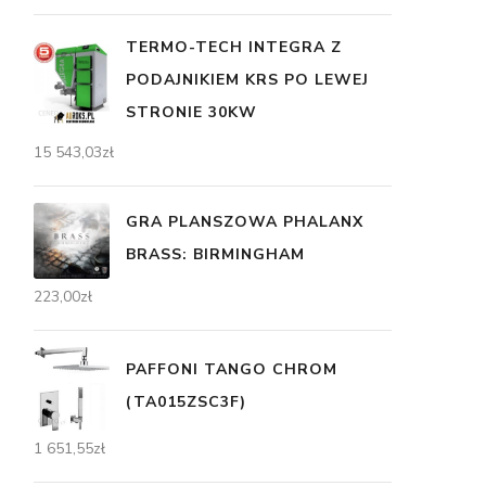
TERMO-TECH INTEGRA Z
PODAJNIKIEM KRS PO LEWEJ
STRONIE 30KW
15 543,03
zł
GRA PLANSZOWA PHALANX
BRASS: BIRMINGHAM
223,00
zł
PAFFONI TANGO CHROM
(TA015ZSC3F)
1 651,55
zł