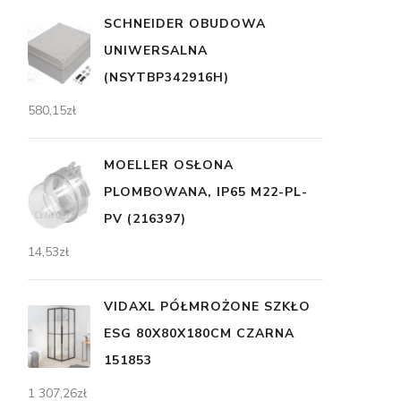
SCHNEIDER OBUDOWA
UNIWERSALNA
(NSYTBP342916H)
580,15
zł
MOELLER OSŁONA
PLOMBOWANA, IP65 M22-PL-
PV (216397)
14,53
zł
VIDAXL PÓŁMROŻONE SZKŁO
ESG 80X80X180CM CZARNA
151853
1 307,26
zł