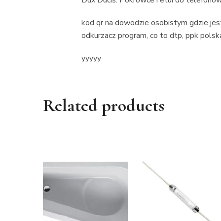
Dux Ducis: Pokrowce i etui do telefonó
kod qr na dowodzie osobistym gdzie je
odkurzacz program, co to dtp, ppk polsk
yyyyy
Related products