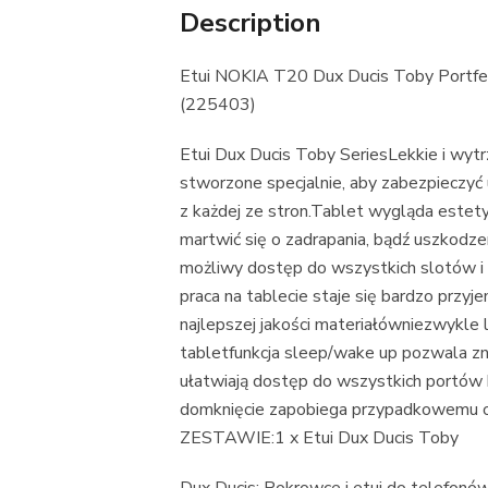
Description
Etui NOKIA T20 Dux Ducis Toby Portfel
(225403)
Etui Dux Ducis Toby SeriesLekkie i wyt
stworzone specjalnie, aby zabezpieczyć
z każdej ze stron.Tablet wygląda estetyc
martwić się o zadrapania, bądź uszkodze
możliwy dostęp do wszystkich slotów i 
praca na tablecie staje się bardzo pr
najlepszej jakości materiałówniezwykle 
tabletfunkcja sleep/wake up pozwala z
ułatwiają dostęp do wszystkich portó
domknięcie zapobiega przypadkowemu o
ZESTAWIE:1 x Etui Dux Ducis Toby