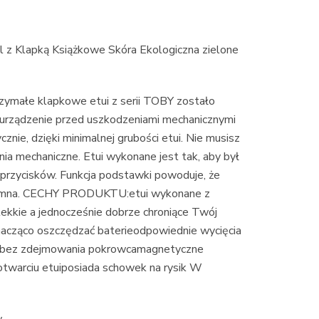
 z Klapką Książkowe Skóra Ekologiczna zielone
rzymałe klapkowe etui z serii TOBY zostało
 urządzenie przed uszkodzeniami mechanicznymi
znie, dzięki minimalnej grubości etui. Nie musisz
nia mechaniczne. Etui wykonane jest tak, aby był
przycisków. Funkcja podstawki powoduje, że
zyjemna. CECHY PRODUKTU:etui wykonane z
lekkie a jednocześnie dobrze chroniące Twój
nacząco oszczędzać baterieodpowiednie wycięcia
w bez zdejmowania pokrowcamagnetyczne
twarciu etuiposiada schowek na rysik W