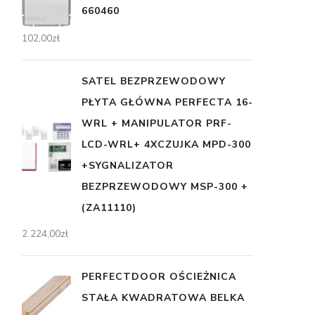
660460
102,00
zł
SATEL BEZPRZEWODOWY
PŁYTA GŁÓWNA PERFECTA 16-
WRL + MANIPULATOR PRF-
LCD-WRL+ 4XCZUJKA MPD-300
+SYGNALIZATOR
BEZPRZEWODOWY MSP-300 +
(ZA11110)
2 224,00
zł
PERFECTDOOR OŚCIEŻNICA
STAŁA KWADRATOWA BELKA