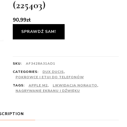
(225403)
90,99
zł
SPRAWDŹ SAM!
SKU:
AF3428A31AD1
CATEGORIES:
DUX DUCIS
,
POKROWCE I ETUI DO TELEFONÓW
TAGS:
APPLE M2
,
LIKWIDACJA NORAUTO
,
NAGRYWANIE EKRANU I DŹWIĘKU
SCRIPTION