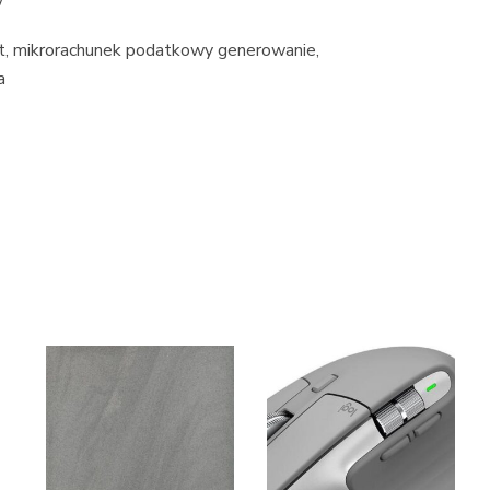
w
st, mikrorachunek podatkowy generowanie,
a