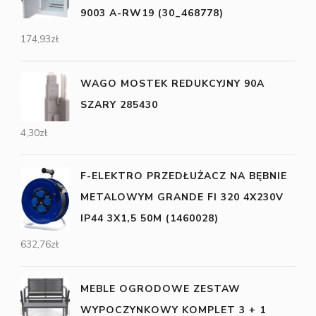
9003 A-RW19 (30_468778)
174,93
zł
WAGO MOSTEK REDUKCYJNY 90A
SZARY 285430
4,30
zł
F-ELEKTRO PRZEDŁUŻACZ NA BĘBNIE
METALOWYM GRANDE FI 320 4X230V
IP44 3X1,5 50M (1460028)
632,76
zł
MEBLE OGRODOWE ZESTAW
WYPOCZYNKOWY KOMPLET 3 + 1