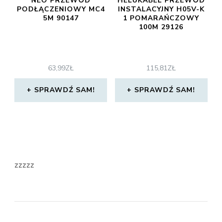
NEO PRZEWÓD
HELUKABEL PRZEWÓD
PODŁĄCZENIOWY MC4
INSTALACYJNY H05V-K
5M 90147
1 POMARAŃCZOWY
100M 29126
63,99
ZŁ
115,81
ZŁ
SPRAWDŹ SAM!
SPRAWDŹ SAM!
zzzzz