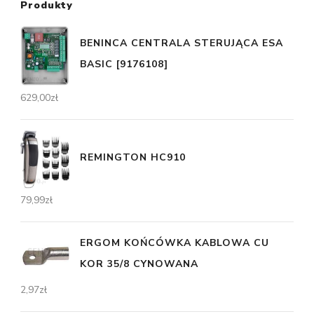
Produkty
BENINCA CENTRALA STERUJĄCA ESA
BASIC [9176108]
629,00
zł
REMINGTON HC910
79,99
zł
ERGOM KOŃCÓWKA KABLOWA CU
KOR 35/8 CYNOWANA
2,97
zł