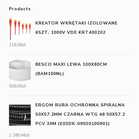
Products
KREATOR WKRĘTAKI IZOLOWANE
6SZT. 1000V VDE KRT400202
118,08
zł
BESCO MAXI LEWA 100X80CM
(BAM100NL)
509,00
zł
ERGOM RURA OCHRONNA SPIRALNA
50X57.2MM CZARNA WTG 48 50X57.2
PCV 30M (E03DK-09030100901)
1 280,46
zł