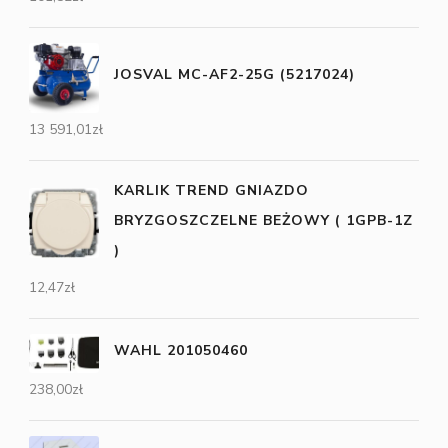
JOSVAL MC-AF2-25G (5217024)
13 591,01
zł
KARLIK TREND GNIAZDO
BRYZGOSZCZELNE BEŻOWY ( 1GPB-1Z
)
12,47
zł
WAHL 201050460
238,00
zł