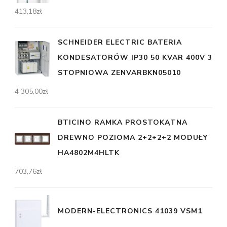
413,18
zł
SCHNEIDER ELECTRIC BATERIA
KONDESATORÓW IP30 50 KVAR 400V 3
STOPNIOWA ZENVARBKN05010
4 305,00
zł
BTICINO RAMKA PROSTOKĄTNA
DREWNO POZIOMA 2+2+2+2 MODUŁY
HA4802M4HLTK
703,76
zł
MODERN-ELECTRONICS 41039 VSM1