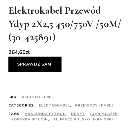
Elektrokabel Przewód
Ydyp 2X2,5 450/750V /50M/
(30_425891)
264,60
zł
SPRAWDŹ SAM!
SKU:
A5DF51FECB9B
CATEGORIES:
ELEKTROKABEL
,
PRZEWODY I KABLE
TAGS:
ANACONDA PYTHON
,
DRAFT
,
JOHN MCAFEE
,
KOPARKA BITCOIN
,
TŁUMACZ POLSKO UKRAIŃSKI