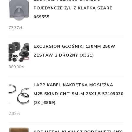
POJEDYNCZE Z/U Z KLAPKĄ SZARE
069555
77,37
zł
EXCURSION GŁOŚNIKI 130MM 250W
ZESTAW 2 DROŻNY (X321)
369,00
zł
LAPP KABEL NAKRĘTKA MOSIĘŻNA
M25 SKINDICHT SM-M 25X1,5 52103030
(30_6869)
2,32
zł