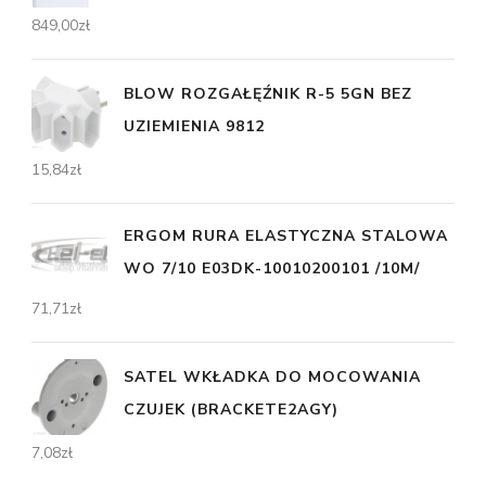
849,00
zł
BLOW ROZGAŁĘŹNIK R-5 5GN BEZ
UZIEMIENIA 9812
15,84
zł
ERGOM RURA ELASTYCZNA STALOWA
WO 7/10 E03DK-10010200101 /10M/
71,71
zł
SATEL WKŁADKA DO MOCOWANIA
CZUJEK (BRACKETE2AGY)
7,08
zł