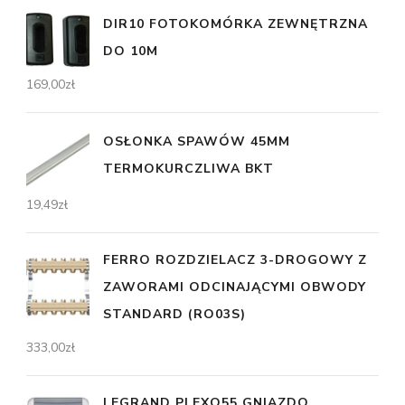
DIR10 FOTOKOMÓRKA ZEWNĘTRZNA
DO 10M
169,00
zł
OSŁONKA SPAWÓW 45MM
TERMOKURCZLIWA BKT
19,49
zł
FERRO ROZDZIELACZ 3-DROGOWY Z
ZAWORAMI ODCINAJĄCYMI OBWODY
STANDARD (RO03S)
333,00
zł
LEGRAND PLEXO55 GNIAZDO