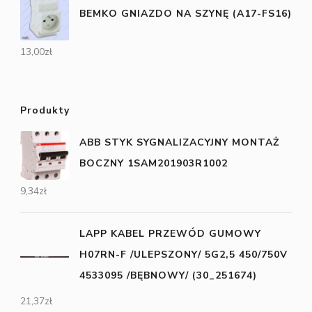
BEMKO GNIAZDO NA SZYNĘ (A17-FS16)
13,00
zł
Produkty
ABB STYK SYGNALIZACYJNY MONTAŻ
BOCZNY 1SAM201903R1002
9,34
zł
LAPP KABEL PRZEWÓD GUMOWY
H07RN-F /ULEPSZONY/ 5G2,5 450/750V
4533095 /BĘBNOWY/ (30_251674)
21,37
zł