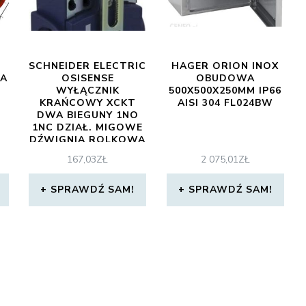
SCHNEIDER ELECTRIC
HAGER ORION INOX
KA
OSISENSE
OBUDOWA
WYŁĄCZNIK
500X500X250MM IP66
KRAŃCOWY XCKT
AISI 304 FL024BW
DWA BIEGUNY 1NO
1NC DZIAŁ. MIGOWE
DŹWIGNIA ROLKOWA
PLASTIK IP66-67 IK04
167,03
ZŁ
2 075,01
ZŁ
XCKT2145G11
SPRAWDŹ SAM!
SPRAWDŹ SAM!