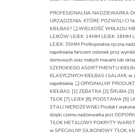
PROFESJONALNA NADZIEWARKA DO 
URZĄDZENIA, KTÓRE POZWOLI CI
KIEŁBAS? ❑ WIELKOŚĆ WKŁADU MIĘ
LEJKÓW LEJEK: 14MM LEJEK: 18MM L
LEJEK: 35MM Profesjonalna ręczna nadz
napełniania farszem osłonek przy wyro
domowych oraz małych masarni lub skle
SZEROKIEGO ASORTYMENTU KIEŁB
KLASYCZNYCH KIEŁBAS I SALAMI, w zale
napełniania. ❑ ORYGINALNY PRODU
KIEŁBAS: [1] ZĘBATKA [2] ŚRUBA [3
TŁOK [7] LEJEK [8] PODSTAWA [9
STALI NIERDZEWNEJ Produkt wykonany je
dzięki czemu nadziewarka jest ODP
TŁOK METALOWY POKRYTY WARSTWĄ 
w SPECJALNY SILIKONOWY TŁOK, który 