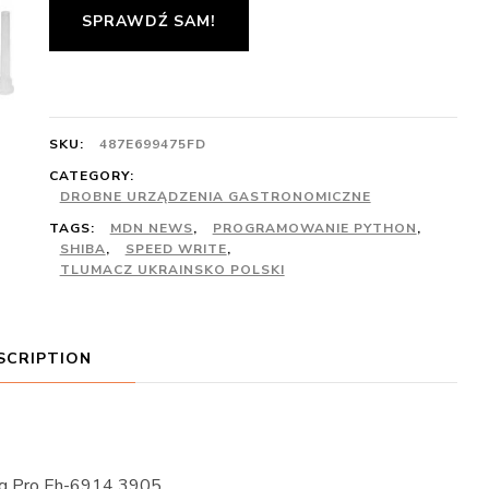
SPRAWDŹ SAM!
SKU:
487E699475FD
CATEGORY:
DROBNE URZĄDZENIA GASTRONOMICZNE
TAGS:
MDN NEWS
,
PROGRAMOWANIE PYTHON
,
SHIBA
,
SPEED WRITE
,
TLUMACZ UKRAINSKO POLSKI
SCRIPTION
Kg Pro Eh-6914 3905