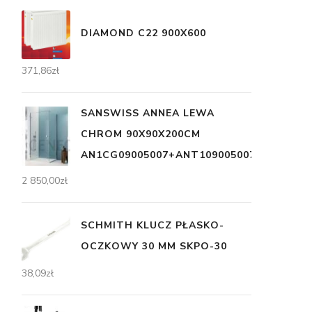
DIAMOND C22 900X600
371,86
zł
SANSWISS ANNEA LEWA
CHROM 90X90X200CM
AN1CG09005007+ANT109005007
2 850,00
zł
SCHMITH KLUCZ PŁASKO-
OCZKOWY 30 MM SKPO-30
38,09
zł