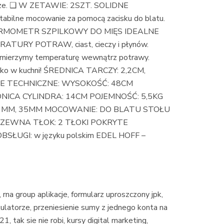
morze. ❑ W ZETAWIE: 2SZT. SOLIDNE
lne mocowanie za pomocą zacisku do blatu.
ERMOMETR SZPILKOWY DO MIĘS IDEALNE
URY POTRAW, ciast, cieczy i płynów.
 zmierzymy temperaturę wewnątrz potrawy.
 tylko w kuchni! ŚREDNICA TARCZY: 2,2CM,
E TECHNICZNE: WYSOKOŚĆ: 48CM
NICA CYLINDRA: 14CM POJEMNOŚĆ: 5,5KG
 29MM, 35MM MOCOWANIE: DO BLATU STOŁU
ZEWNA TŁOK: 2 TŁOKI POKRYTE
UGI: w języku polskim EDEL HOFF –
n, rna group aplikacje, formularz uproszczony jpk,
lkulatorze, przeniesienie sumy z jednego konta na
 tak sie nie robi, kursy digital marketing,