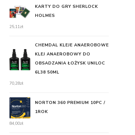
KARTY DO GRY SHERLOCK
HOLMES
25,11
zł
CHEMDAL KLEJE ANAEROBOWE
KLEJ ANAEROBOWY DO
OBSADZANIA ŁOŻYSK UNILOC
6L38 50ML
70,28
zł
NORTON 360 PREMIUM 10PC /
1ROK
84,00
zł