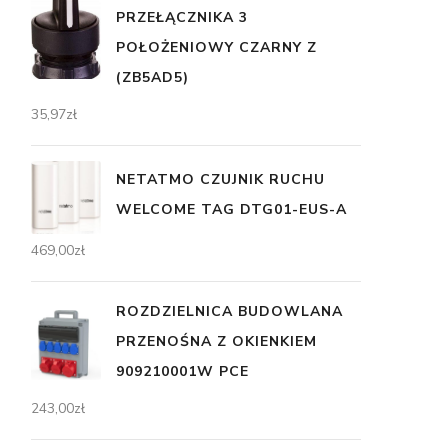
PRZEŁĄCZNIKA 3
POŁOŻENIOWY CZARNY Z
(ZB5AD5)
35,97
zł
NETATMO CZUJNIK RUCHU
WELCOME TAG DTG01-EUS-A
469,00
zł
ROZDZIELNICA BUDOWLANA
PRZENOŚNA Z OKIENKIEM
909210001W PCE
243,00
zł