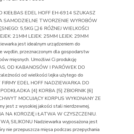
KIEŁBAS EDEL HOFF EH-6914 SZUKASZ
 NA SAMODZIELNE TWORZENIE WYROBÓW
SNEGO: 5,5KG ❑ 6 RÓŻNEJ WIELKOŚCI
EJEK: 21MM LEJEK: 25MM LEJEK: 29MM
iewarka jest idealnym urządzeniem do
bie wędlin, przeznaczonym dla gospodarstw
pów mięsnych. Umożliwi Ci produkcję
AS, OD KABANOSÓW I PARÓWEK DO
żności od wielkości lejka użytego do
KT FIRMY EDEL HOFF NADZIEWARKA DO
] PODKŁADKA [4] KORBA [5] ZBIORNIK [6]
] UCHWYT MOCUJĄCY KORPUS WYKONANY ZE
st z wysokiej jakości stali nierdzewnej,
ORNA NA KOROZJĘ i ŁATWA W CZYSZCZENIU.
SILIKONU Nadziewarka wyposażona jest
nie przepuszcza mięsa podczas przepychania