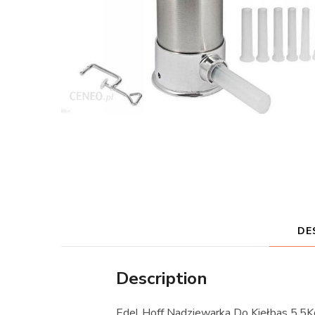
DE
Description
Edel Hoff Nadziewarka Do Kiełbas 5.5