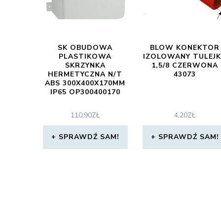
SK OBUDOWA
BLOW KONEKTOR
PLASTIKOWA
IZOLOWANY TULEJ
SKRZYNKA
1,5/8 CZERWONA
HERMETYCZNA N/T
43073
ABS 300X400X170MM
IP65 OP300400170
110,90
ZŁ
4,20
ZŁ
SPRAWDŹ SAM!
SPRAWDŹ SAM!