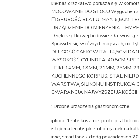
kiełbas oraz łatwo porusza się w ko
MOCOWANIE DO STOŁU Wygodne i stabi
❑ GRUBOŚĆ BLATU: MAX. 6,5CM T
URZĄDZENIE DO MIERZENIA TEMPERAT
Dzięki szpilkowej budowie z łatwością
Sprawdzi się w różnych miejscach, nie
DŁUGOŚĆ CAŁKOWITA: 14,5CM DAN
WYSOKOŚĆ CYLINDRA: 40,8CM ŚRED
LEJKI: 14MM, 18MM, 21MM, 25MM,
KUCHENNEGO KORPUS: STAL NIERD
WARSTWĄ SILIKONU INSTRUKCJA OBSŁ
GWARANCJA NAJWYŻSZEJ JAKOŚCI!
: Drobne urządzenia gastronomiczne
iphone 13 ile kosztuje, po ile jest bitcoi
istqb materiały, jak zrobić ułamek na ka
inne, smartfony z diodą powiadomień 2021,