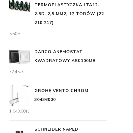
TERMOPLASTYCZNA LTA12-
2.5D, 2,5 MM2, 12 TORÓW (22
210 217)
5,50
zł
DARCO ANEMOSTAT
KWADRATOWY ASK100MB
72,45
zł
GROHE VENTO CHROM
30436000
1 049,00
zł
SCHNEIDER NAPĘD