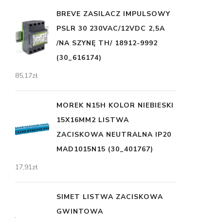
BREVE ZASILACZ IMPULSOWY
PSLR 30 230VAC/12VDC 2,5A
/NA SZYNĘ TH/ 18912-9992
(30_616174)
85,17
zł
MOREK N15H KOLOR NIEBIESKI
15X16MM2 LISTWA
ZACISKOWA NEUTRALNA IP20
MAD1015N15 (30_401767)
17,91
zł
SIMET LISTWA ZACISKOWA
GWINTOWA