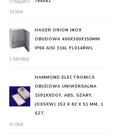
764541
10,50
zł
HAGER ORION INOX
OBUDOWA 400X300X150MM
IP66 AISI 316L FL014BWL
1 530,86
zł
HAMMOND ELECTRONICS
OBUDOWA UNIWERSALNA
1591XXDGY, ABS, SZARY,
(DXSXW) 152 X 82 X 51 MM, 1
SZT.
41,05
zł