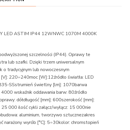
WY LED ASTIM IP44 12WNWC 1070M 4000K
odwyższonej szczelności (IP44). Oprawy te
tra lub szafki. Dzięki trzem uniwersalnym
ek o tradycyjnym lub nowoczesnym
nie [V]: 220÷240moc [W]:12źródło światła: LED
-SSstrumień świetlny [lm]: 1070barwa
]: 4000 wskaźnik oddawania barw: 80źródło
 oprawy: dółdługość [mm]: 600szerokość [mm]:
25 000 ilość cykli załącz/wyłącz: 15 000nie
budowa: aluminium, tworzywo sztucznezakres
yć narażony wyrób [°C]: 5÷30kolor: chromstopień