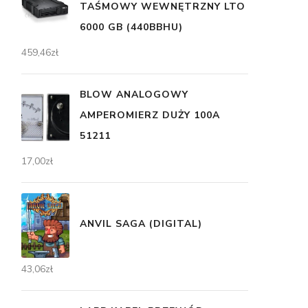
TAŚMOWY WEWNĘTRZNY LTO
6000 GB (440BBHU)
459,46
zł
BLOW ANALOGOWY
AMPEROMIERZ DUŻY 100A
51211
17,00
zł
ANVIL SAGA (DIGITAL)
43,06
zł