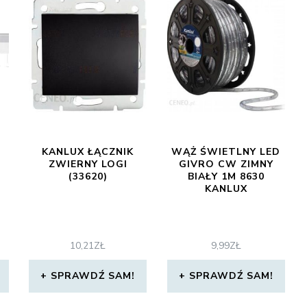
KANLUX ŁĄCZNIK
WĄŻ ŚWIETLNY LED
ZWIERNY LOGI
GIVRO CW ZIMNY
(33620)
BIAŁY 1M 8630
KANLUX
10,21
ZŁ
9,99
ZŁ
SPRAWDŹ SAM!
SPRAWDŹ SAM!