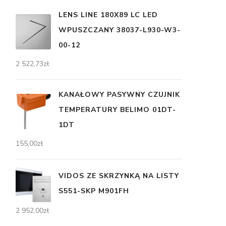
LENS LINE 180X89 LC LED
WPUSZCZANY 38037-L930-W3-
00-12
2 522,73
zł
KANAŁOWY PASYWNY CZUJNIK
TEMPERATURY BELIMO 01DT-
1DT
155,00
zł
VIDOS ZE SKRZYNKĄ NA LISTY
S551-SKP M901FH
2 952,00
zł