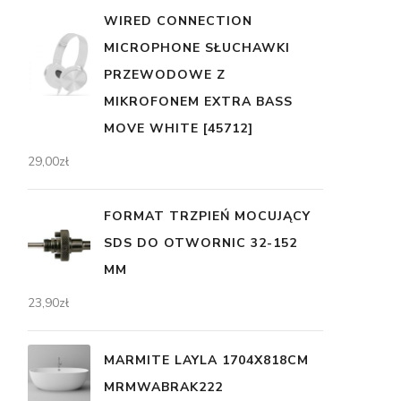
WIRED CONNECTION
MICROPHONE SŁUCHAWKI
PRZEWODOWE Z
MIKROFONEM EXTRA BASS
MOVE WHITE [45712]
29,00
zł
FORMAT TRZPIEŃ MOCUJĄCY
SDS DO OTWORNIC 32-152
MM
23,90
zł
MARMITE LAYLA 1704X818CM
MRMWABRAK222