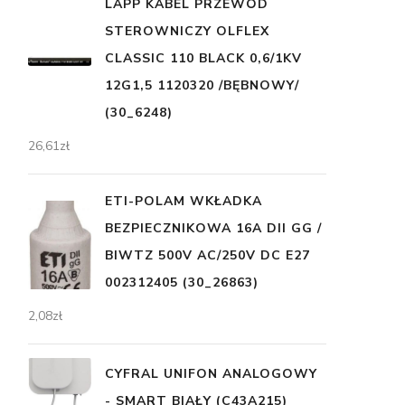
LAPP KABEL PRZEWÓD
STEROWNICZY OLFLEX
CLASSIC 110 BLACK 0,6/1KV
12G1,5 1120320 /BĘBNOWY/
(30_6248)
26,61
zł
ETI-POLAM WKŁADKA
BEZPIECZNIKOWA 16A DII GG /
BIWTZ 500V AC/250V DC E27
002312405 (30_26863)
2,08
zł
CYFRAL UNIFON ANALOGOWY
- SMART BIAŁY (C43A215)