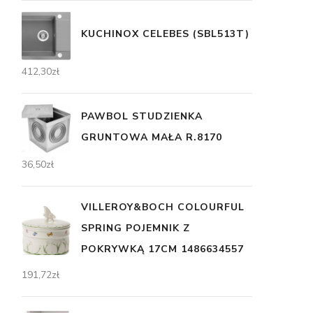
KUCHINOX CELEBES (SBL513T)
412,30
zł
PAWBOL STUDZIENKA
GRUNTOWA MAŁA R.8170
36,50
zł
VILLEROY&BOCH COLOURFUL
SPRING POJEMNIK Z
POKRYWKĄ 17CM 1486634557
191,72
zł