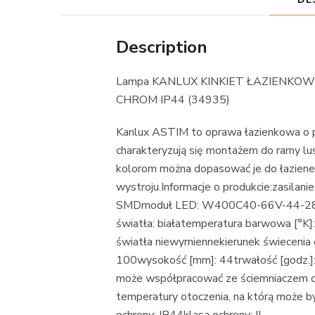
Description
Lampa KANLUX KINKIET ŁAZIENKO
CHROM IP44 (34935)
Kanlux ASTIM to oprawa łazienkowa o p
charakteryzują się montażem do ramy lus
kolorom można dopasować je do łazien
wystroju.Informacje o produkcie:zasila
SMDmoduł LED: W400C40-66V-44-2835
światła: białatemperatura barwowa [°K
światła niewymiennekierunek świecenia
100wysokość [mm]: 44trwałość [godz.]: 
może współpracować ze ściemniaczem o
temperatury otoczenia, na którą może b