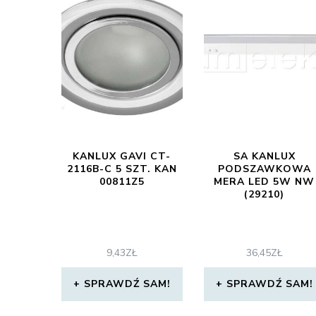
KANLUX GAVI CT-
SA KANLUX
2116B-C 5 SZT. KAN
PODSZAWKOWA
00811Z5
MERA LED 5W NW
(29210)
9,43
ZŁ
36,45
ZŁ
SPRAWDŹ SAM!
SPRAWDŹ SAM!