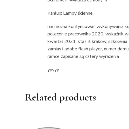
ochrony: IP44klasa ochrony: II
Kanlux: Lampy ścienne
nie można kontynuować wykonywania kod
polecenie pracownika 2020, wskaźnik wal
kwartał 2021, staz it krakow, szkolenia 
zamiast adobe flash player, numer domu 
ramce zapisane są cztery wyrażenia
yyyyy
Related products