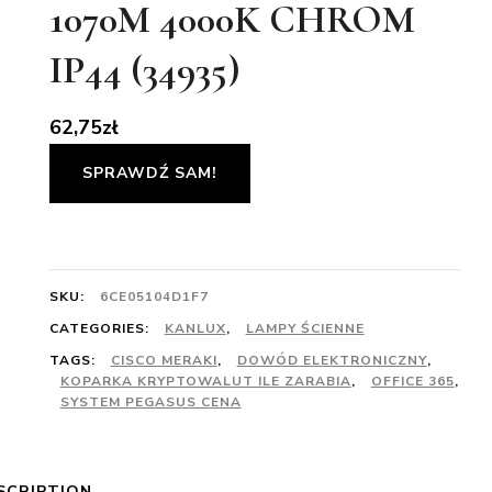
1070M 4000K CHROM
IP44 (34935)
62,75
zł
SPRAWDŹ SAM!
SKU:
6CE05104D1F7
CATEGORIES:
KANLUX
,
LAMPY ŚCIENNE
TAGS:
CISCO MERAKI
,
DOWÓD ELEKTRONICZNY
,
KOPARKA KRYPTOWALUT ILE ZARABIA
,
OFFICE 365
,
SYSTEM PEGASUS CENA
SCRIPTION