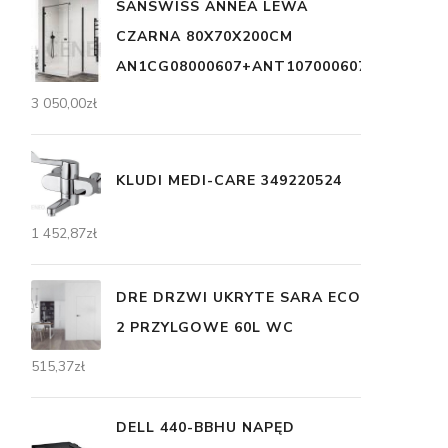
SANSWISS ANNEA LEWA
CZARNA 80X70X200CM
AN1CG08000607+ANT107000607
3 050,00
zł
KLUDI MEDI-CARE 349220524
1 452,87
zł
DRE DRZWI UKRYTE SARA ECO
2 PRZYLGOWE 60L WC
515,37
zł
DELL 440-BBHU NAPĘD