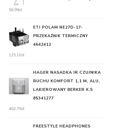
56,99
zł
ETI POLAM RE27D-17-
PRZEKAŹNIK TERMICZNY
4642412
125,10
zł
HAGER NASADKA IR CZUJNIKA
RUCHU KOMFORT 1,1 M, ALU,
LAKIEROWANY BERKER K.5
85341277
462,79
zł
FREESTYLE HEADPHONES