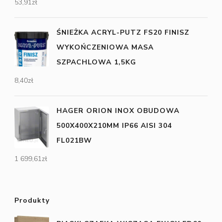
53,91
zł
ŚNIEŻKA ACRYL-PUTZ FS20 FINISZ
WYKOŃCZENIOWA MASA
SZPACHLOWA 1,5KG
8,40
zł
HAGER ORION INOX OBUDOWA
500X400X210MM IP66 AISI 304
FL021BW
1 699,61
zł
Produkty