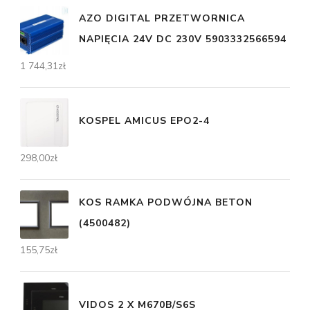
AZO DIGITAL PRZETWORNICA
NAPIĘCIA 24V DC 230V 5903332566594
1 744,31
zł
KOSPEL AMICUS EPO2-4
298,00
zł
KOS RAMKA PODWÓJNA BETON
(4500482)
155,75
zł
VIDOS 2 X M670B/S6S