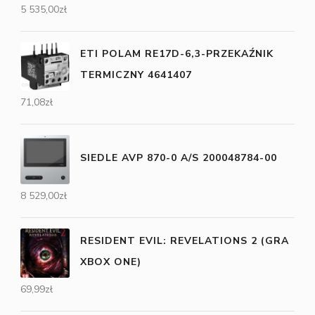
5 535,00
zł
ETI POLAM RE17D-6,3-PRZEKAŹNIK
TERMICZNY 4641407
71,08
zł
SIEDLE AVP 870-0 A/S 200048784-00
8 529,00
zł
RESIDENT EVIL: REVELATIONS 2 (GRA
XBOX ONE)
69,99
zł