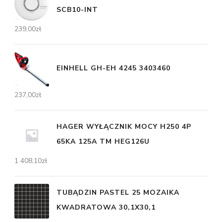
SCB10-INT
239,00
zł
EINHELL GH-EH 4245 3403460
237,00
zł
HAGER WYŁĄCZNIK MOCY H250 4P
65KA 125A TM HEG126U
1 408,10
zł
TUBĄDZIN PASTEL 25 MOZAIKA
KWADRATOWA 30,1X30,1