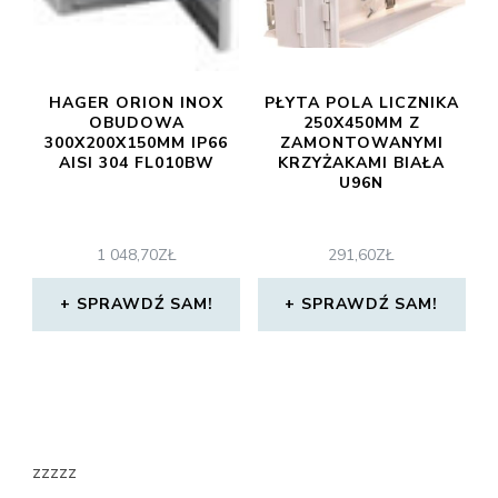
HAGER ORION INOX
PŁYTA POLA LICZNIKA
OBUDOWA
250X450MM Z
300X200X150MM IP66
ZAMONTOWANYMI
AISI 304 FL010BW
KRZYŻAKAMI BIAŁA
U96N
1 048,70
ZŁ
291,60
ZŁ
SPRAWDŹ SAM!
SPRAWDŹ SAM!
zzzzz