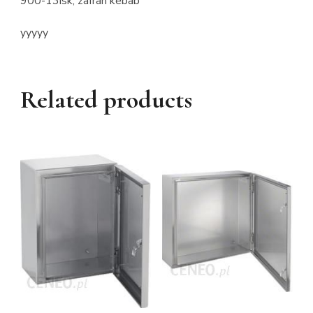
900-13isk, zafran kebab
yyyyy
Related products