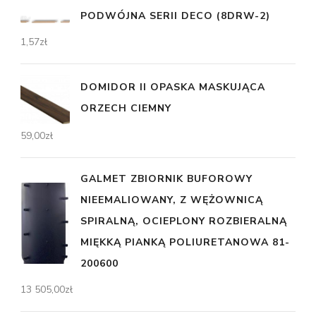
PODWÓJNA SERII DECO (8DRW-2)
1,57
zł
DOMIDOR II OPASKA MASKUJĄCA
ORZECH CIEMNY
59,00
zł
GALMET ZBIORNIK BUFOROWY
NIEEMALIOWANY, Z WĘŻOWNICĄ
SPIRALNĄ, OCIEPLONY ROZBIERALNĄ
MIĘKKĄ PIANKĄ POLIURETANOWA 81-
200600
13 505,00
zł