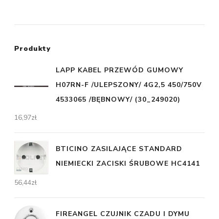
Produkty
LAPP KABEL PRZEWÓD GUMOWY
H07RN-F /ULEPSZONY/ 4G2,5 450/750V
4533065 /BĘBNOWY/ (30_249020)
16,97
zł
BTICINO ZASILAJĄCE STANDARD
NIEMIECKI ZACISKI ŚRUBOWE HC4141
56,44
zł
FIREANGEL CZUJNIK CZADU I DYMU