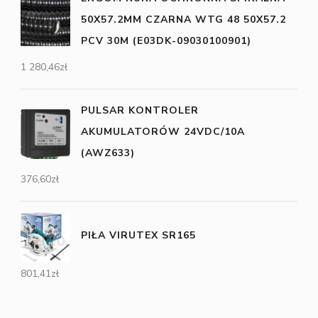
50X57.2MM CZARNA WTG 48 50X57.2
PCV 30M (E03DK-09030100901)
1 280,46
zł
PULSAR KONTROLER
AKUMULATORÓW 24VDC/10A
(AWZ633)
376,60
zł
PIŁA VIRUTEX SR165
801,41
zł