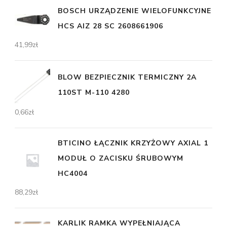
BOSCH URZĄDZENIE WIELOFUNKCYJNE
HCS AIZ 28 SC 2608661906
41,99
zł
BLOW BEZPIECZNIK TERMICZNY 2A
110ST M-110 4280
0,66
zł
BTICINO ŁĄCZNIK KRZYŻOWY AXIAL 1
MODUŁ O ZACISKU ŚRUBOWYM
HC4004
88,29
zł
KARLIK RAMKA WYPEŁNIAJĄCA