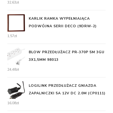
32,63
zł
KARLIK RAMKA WYPEŁNIAJĄCA
PODWÓJNA SERII DECO (9DRW-2)
1,57
zł
BLOW PRZEDŁUŻACZ PR-370P 5M 3GU
3X1,5MM 98013
24,48
zł
LOGILINK PRZEDŁUŻACZ GNIAZDA
ZAPALNICZKI 5A 12V DC 2.0M (CP0111)
16,08
zł