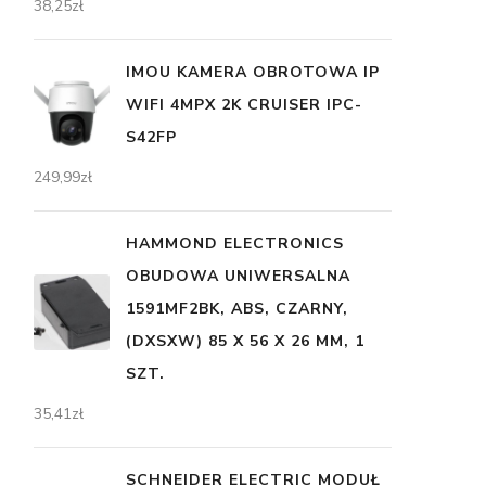
38,25
zł
IMOU KAMERA OBROTOWA IP
WIFI 4MPX 2K CRUISER IPC-
S42FP
249,99
zł
HAMMOND ELECTRONICS
OBUDOWA UNIWERSALNA
1591MF2BK, ABS, CZARNY,
(DXSXW) 85 X 56 X 26 MM, 1
SZT.
35,41
zł
SCHNEIDER ELECTRIC MODUŁ