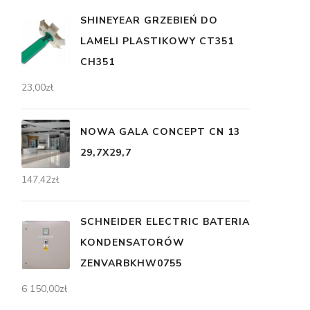
SHINEYEAR GRZEBIEŃ DO
LAMELI PLASTIKOWY CT351
CH351
23,00
zł
NOWA GALA CONCEPT CN 13
29,7X29,7
147,42
zł
SCHNEIDER ELECTRIC BATERIA
KONDENSATORÓW
ZENVARBKHW0755
6 150,00
zł