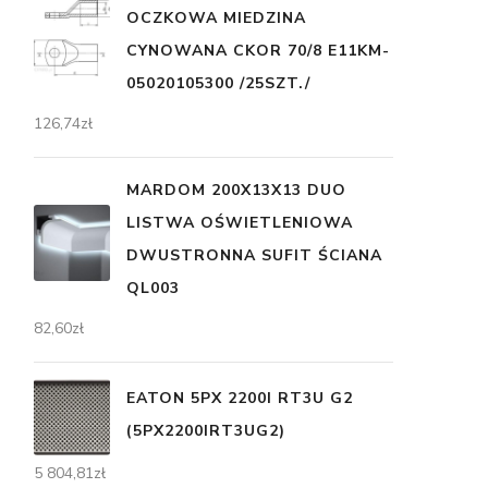
OCZKOWA MIEDZINA
CYNOWANA CKOR 70/8 E11KM-
05020105300 /25SZT./
126,74
zł
MARDOM 200X13X13 DUO
LISTWA OŚWIETLENIOWA
DWUSTRONNA SUFIT ŚCIANA
QL003
82,60
zł
EATON 5PX 2200I RT3U G2
(5PX2200IRT3UG2)
5 804,81
zł