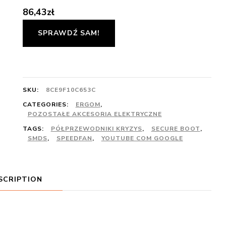
86,43
zł
SPRAWDŹ SAM!
SKU:
8CE9F10C653C
CATEGORIES:
ERGOM
,
POZOSTAŁE AKCESORIA ELEKTRYCZNE
TAGS:
PÓŁPRZEWODNIKI KRYZYS
,
SECURE BOOT
,
SMDS
,
SPEEDFAN
,
YOUTUBE COM GOOGLE
SCRIPTION