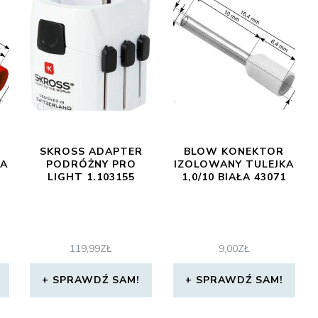
SKROSS ADAPTER
BLOW KONEKTOR
KA
PODRÓŻNY PRO
IZOLOWANY TULEJKA
LIGHT 1.103155
1,0/10 BIAŁA 43071
119,99
ZŁ
9,00
ZŁ
SPRAWDŹ SAM!
SPRAWDŹ SAM!