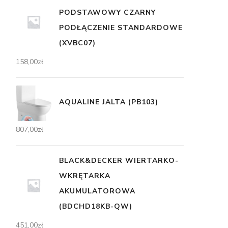
PODSTAWOWY CZARNY
PODŁĄCZENIE STANDARDOWE
(XVBC07)
158,00
zł
AQUALINE JALTA (PB103)
807,00
zł
BLACK&DECKER WIERTARKO-
WKRĘTARKA
AKUMULATOROWA
(BDCHD18KB-QW)
451,00
zł