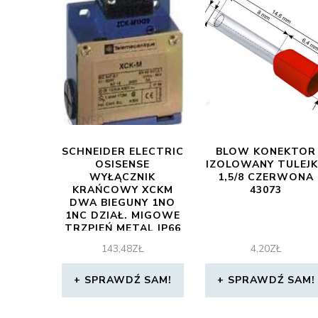
SCHNEIDER ELECTRIC
BLOW KONEKTOR
OSISENSE
IZOLOWANY TULEJ
WYŁĄCZNIK
1,5/8 CZERWONA
KRAŃCOWY XCKM
43073
DWA BIEGUNY 1NO
1NC DZIAŁ. MIGOWE
TRZPIEŃ METAL IP66
IK05 XCKM110
143,48
ZŁ
4,20
ZŁ
SPRAWDŹ SAM!
SPRAWDŹ SAM!