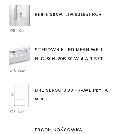
REIHE 90X90 LI9090195TRCR
899,00
zł
STEROWNIK LED MEAN WELL
HLG-80H-20B 80 W 4 A 1 SZT.
248,59
zł
DRE VERSO 0 90 PRAWE PŁYTA
MDF
810,57
zł
ERGOM KOŃCÓWKA