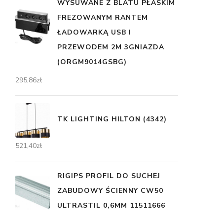
WYSUWANE Z BLATU PŁASKIM
FREZOWANYM RANTEM
ŁADOWARKĄ USB I
PRZEWODEM 2M 3GNIAZDA
(ORGM9014GSBG)
295,86
zł
TK LIGHTING HILTON (4342)
521,40
zł
RIGIPS PROFIL DO SUCHEJ
ZABUDOWY ŚCIENNY CW50
ULTRASTIL 0,6MM 11511666