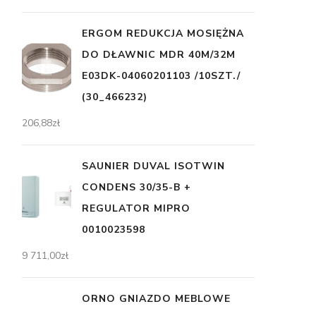
ERGOM REDUKCJA MOSIĘŻNA
DO DŁAWNIC MDR 40M/32M
E03DK-04060201103 /10SZT./
(30_466232)
206,88
zł
SAUNIER DUVAL ISOTWIN
CONDENS 30/35-B +
REGULATOR MIPRO
0010023598
9 711,00
zł
ORNO GNIAZDO MEBLOWE