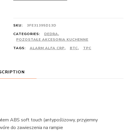
SKU:
3FE31395D13D
CATEGORIES:
DEDRA
,
POZOSTAŁE AKCESORIA KUCHENNE
TAGS:
ALARM ALFA CRP
,
BTC
,
TPC
SCRIPTION
)
łem ABS soft touch (antypoślizowy, przyjemny
twóre do zawieszenia na rampie