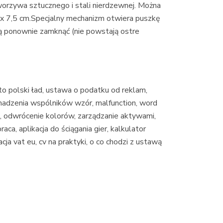
rzywa sztucznego i stali nierdzewnej. Można
x 7,5 cm.Specjalny mechanizm otwiera puszkę
ją ponownie zamknąć (nie powstają ostre
tto polski ład, ustawa o podatku od reklam,
omadzenia wspólników wzór, malfunction, word
a, odwrócenie kolorów, zarządzanie aktywami,
aca, aplikacja do ściągania gier, kalkulator
acja vat eu, cv na praktyki, o co chodzi z ustawą