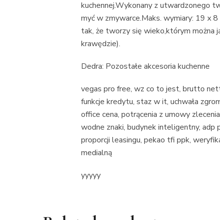
kuchennej.Wykonany z utwardzonego two
myć w zmywarce.Maks. wymiary: 19 x 8 
tak, że tworzy się wieko,którym można 
krawędzie).
Dedra: Pozostałe akcesoria kuchenne
vegas pro free, wz co to jest, brutto ne
funkcje kredytu, staz w it, uchwała zgr
office cena, potrącenia z umowy zleceni
wodne znaki, budynek inteligentny, adp pr
proporcji leasingu, pekao tfi ppk, weryfik
medialną
yyyyy