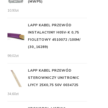
(MWP5)
10,93
zł
LAPP KABEL PRZEWÓD
INSTALACYJNY H05V-K 0,75
FIOLETOWY 4510072 /100M/
(30_16289)
99,02
zł
LAPP KABEL PRZEWÓD
STEROWNICZY UNITRONIC
LIYCY 25X0,75 50V 0034725
34,60
zł