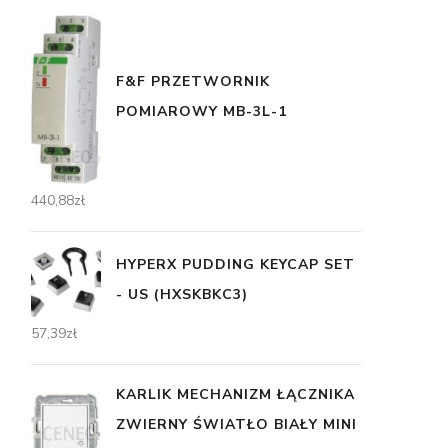
F&F PRZETWORNIK
POMIAROWY MB-3L-1
440,88
zł
HYPERX PUDDING KEYCAP SET
- US (HXSKBKC3)
57,39
zł
KARLIK MECHANIZM ŁĄCZNIKA
ZWIERNY ŚWIATŁO BIAŁY MINI