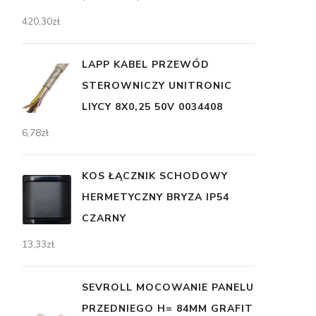
420,30
zł
LAPP KABEL PRZEWÓD
STEROWNICZY UNITRONIC
LIYCY 8X0,25 50V 0034408
6,78
zł
KOS ŁĄCZNIK SCHODOWY
HERMETYCZNY BRYZA IP54
CZARNY
13,33
zł
SEVROLL MOCOWANIE PANELU
PRZEDNIEGO H= 84MM GRAFIT