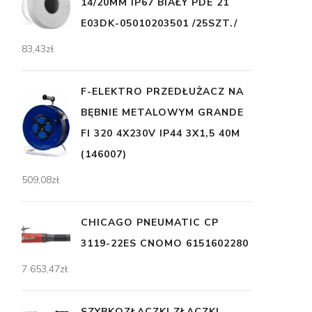
14/20MM IP67 BIAŁY PDE 21
E03DK-05010203501 /25SZT./
83,43
zł
F-ELEKTRO PRZEDŁUŻACZ NA
BĘBNIE METALOWYM GRANDE
FI 320 4X230V IP44 3X1,5 40M
(146007)
509,08
zł
CHICAGO PNEUMATIC CP
3119-22ES CNOMO 6151602280
7 653,47
zł
SZYBKOZŁĄCZKI ZŁĄCZKI