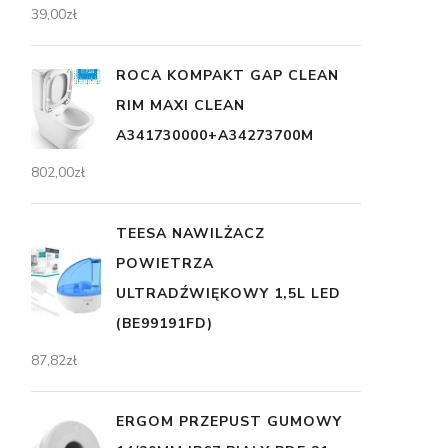
39,00
zł
ROCA KOMPAKT GAP CLEAN
RIM MAXI CLEAN
A341730000+A34273700M
802,00
zł
TEESA NAWILŻACZ
POWIETRZA
ULTRADŹWIĘKOWY 1,5L LED
(BE99191FD)
87,82
zł
ERGOM PRZEPUST GUMOWY