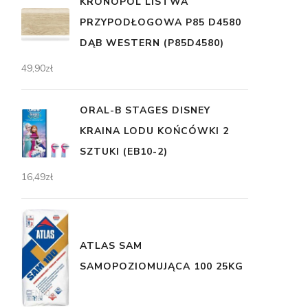
KRONOPOL LISTWA
PRZYPODŁOGOWA P85 D4580
DĄB WESTERN (P85D4580)
49,90
zł
ORAL-B STAGES DISNEY
KRAINA LODU KOŃCÓWKI 2
SZTUKI (EB10-2)
16,49
zł
ATLAS SAM
SAMOPOZIOMUJĄCA 100 25KG