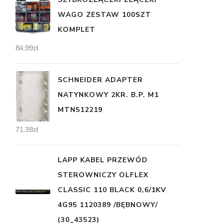
WAGO ZESTAW 100SZT
KOMPLET
84,99
zł
SCHNEIDER ADAPTER
NATYNKOWY 2KR. B.P. M1
MTN512219
71,38
zł
LAPP KABEL PRZEWÓD
STEROWNICZY OLFLEX
CLASSIC 110 BLACK 0,6/1KV
4G95 1120389 /BĘBNOWY/
(30_43523)