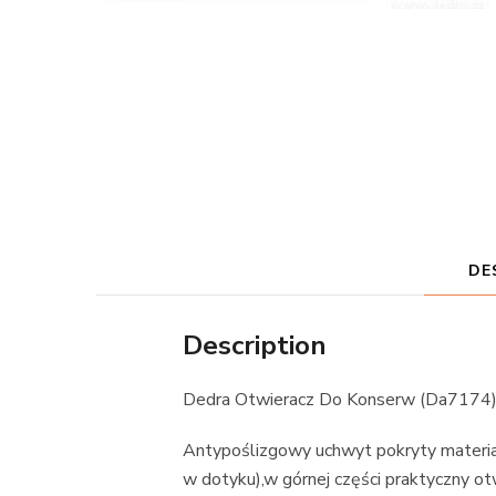
DE
Description
Dedra Otwieracz Do Konserw (Da7174
Antypoślizgowy uchwyt pokryty materia
w dotyku),w górnej części praktyczny o