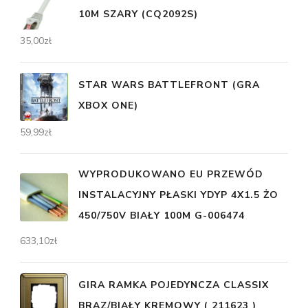
10M SZARY (CQ2092S)
35,00
zł
STAR WARS BATTLEFRONT (GRA
XBOX ONE)
59,99
zł
WYPRODUKOWANO EU PRZEWÓD
INSTALACYJNY PŁASKI YDYP 4X1.5 ŻO
450/750V BIAŁY 100M G-006474
633,10
zł
GIRA RAMKA POJEDYNCZA CLASSIX
BRĄZ/BIAŁY KREMOWY ( 211623 )