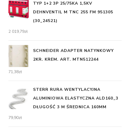
TYP 1+2 3P 25/75KA 1,5KV
DEHNVENTIL M TNC 255 FM 951305
(30_24521)
2 019,79
zł
SCHNEIDER ADAPTER NATYNKOWY
2KR. KREM. ART. MTN512244
71,38
zł
STERR RURA WENTYLACYJNA
ALUMINIOWA ELASTYCZNA ALD160_3
DŁUGOŚĆ 3 M ŚREDNICA 160MM
79,90
zł