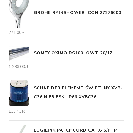
GROHE RAINSHOWER ICON 27276000
271,00
zł
SOMFY OXIMO RS100 IOWT 20/17
1 299,00
zł
SCHNEIDER ELEMEMT ŚWIETLNY XVB-
C36 NIEBIESKI IP66 XVBC36
113,41
zł
LOGILINK PATCHCORD CAT.6 S/FTP