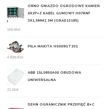
ORNO GNIAZDO OGRODOWE KAMIEŃ
4X2P+Z KABEL GUMOWY H07RNF
3X1,5MM2 3M (ORAE13185)
165,56
zł
PIŁA MAKITA HS009GT201
4 838,00
zł
ABB 1SL0850A00 OBUDOWA
UNIWERSALNA
21,34
zł
DEHN OGRANICZNIK PRZEPIĘĆ B+C