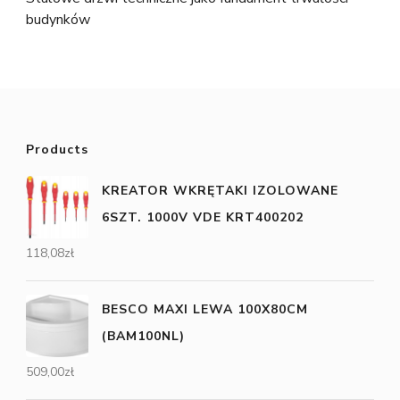
budynków
Products
KREATOR WKRĘTAKI IZOLOWANE
6SZT. 1000V VDE KRT400202
118,08
zł
BESCO MAXI LEWA 100X80CM
(BAM100NL)
509,00
zł