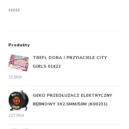
zzzzz
Produkty
TREFL DORA I PRZYJACIELE CITY
GIRLS 01422
15,90
zł
GEKO PRZEDŁUŻACZ ELEKTRYCZNY
BĘBNOWY 3X2,5MM/50M (K00231)
227,04
zł