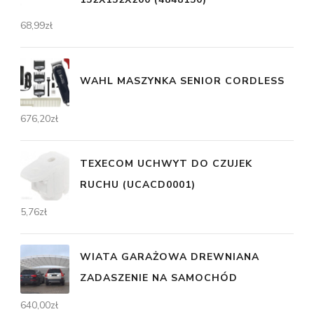
68,99
zł
WAHL MASZYNKA SENIOR CORDLESS
676,20
zł
TEXECOM UCHWYT DO CZUJEK
RUCHU (UCACD0001)
5,76
zł
WIATA GARAŻOWA DREWNIANA
ZADASZENIE NA SAMOCHÓD
640,00
zł