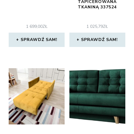
TAPICEROWANA
TKANINĄ 337524
1 699,00
ZŁ
1 025,79
ZŁ
SPRAWDŹ SAM!
SPRAWDŹ SAM!