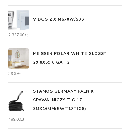
VIDOS 2 X M670W/S36
2 337,00
zł
MEISSEN POLAR WHITE GLOSSY
29,8X59,8 GAT.2
39,99
zł
STAMOS GERMANY PALNIK
SPAWALNICZY TIG 17
8MX16MM(SWT17TIG8)
489,00
zł