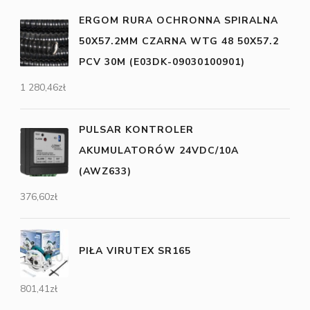
ERGOM RURA OCHRONNA SPIRALNA
50X57.2MM CZARNA WTG 48 50X57.2
PCV 30M (E03DK-09030100901)
1 280,46
zł
PULSAR KONTROLER
AKUMULATORÓW 24VDC/10A
(AWZ633)
376,60
zł
PIŁA VIRUTEX SR165
801,41
zł