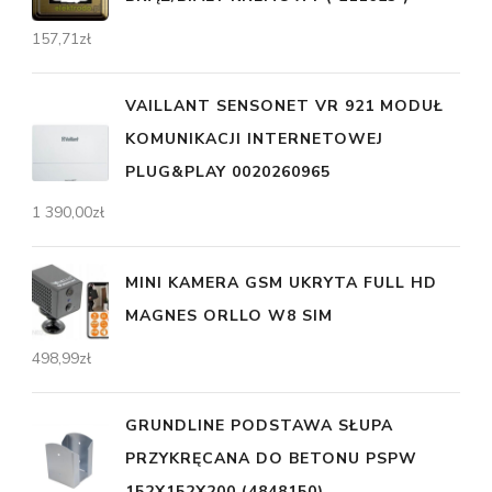
157,71
zł
VAILLANT SENSONET VR 921 MODUŁ
KOMUNIKACJI INTERNETOWEJ
PLUG&PLAY 0020260965
1 390,00
zł
MINI KAMERA GSM UKRYTA FULL HD
MAGNES ORLLO W8 SIM
498,99
zł
GRUNDLINE PODSTAWA SŁUPA
PRZYKRĘCANA DO BETONU PSPW
152X152X200 (4848150)