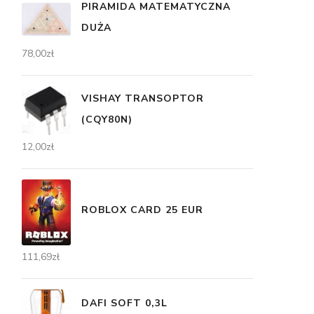
PIRAMIDA MATEMATYCZNA
DUŻA
78,00
zł
VISHAY TRANSOPTOR
(CQY80N)
12,00
zł
ROBLOX CARD 25 EUR
111,69
zł
DAFI SOFT 0,3L