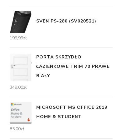
SVEN PS-280 (SV020521)
199,99
zł
PORTA SKRZYDŁO
ŁAZIENKOWE TRIM 70 PRAWE
BIAŁY
349,00
zł
MICROSOFT MS OFFICE 2019
HOME & STUDENT
85,00
zł