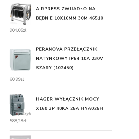
AIRPRESS ZWIJADŁO NA
BĘBNIE 10X16MM 30M 46510
904,05
zł
PERANOVA PRZEŁĄCZNIK
NATYNKOWY IP54 10A 230V
SZARY (102450)
60,99
zł
HAGER WYŁĄCZNIK MOCY
X160 3P 40KA 25A HNA025H
588,28
zł