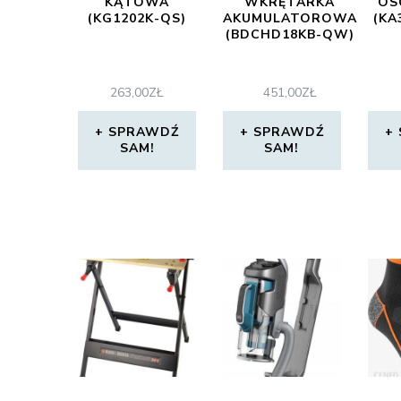
KĄTOWA
WKRĘTARKA
OS
(KG1202K-QS)
AKUMULATOROWA
(KA
(BDCHD18KB-QW)
263,00
ZŁ
451,00
ZŁ
SPRAWDŹ
SPRAWDŹ
SAM!
SAM!