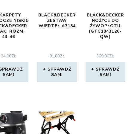
KARPETY
BLACK&DECKER
BLACK&DECKER
OCZE NISKIE
ZESTAW
NOŻYCE DO
CK&DECKER
WIERTEŁ A7184
ŻYWOPŁOTU
PAK, ROZM.
(GTC1843L20-
43-46
QW)
24,00
ZŁ
91,80
ZŁ
369,00
ZŁ
SPRAWDŹ
SPRAWDŹ
SPRAWDŹ
SAM!
SAM!
SAM!