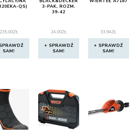
CYLACYJNA
BLACK&DECKER
WIERTEŁ A7187
320EKA-QS)
3-PAK, ROZM.
39-42
235,00
ZŁ
24,00
ZŁ
33,94
ZŁ
SPRAWDŹ
SPRAWDŹ
SPRAWDŹ
SAM!
SAM!
SAM!