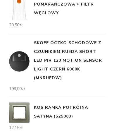
POMARAŃCZOWA + FILTR
WĘGLOWY
20,50
zł
SKOFF OCZKO SCHODOWE Z
CZUJNIKIEM RUEDA SHORT
LED PIR 120 MOTION SENSOR
LIGHT CZERŃ 6000K
(MNRUEDW)
199,00
zł
KOS RAMKA POTRÓJNA
SATYNA (525083)
12,15
zł