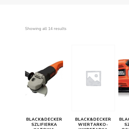
Showing all 14 results
BLACK&DECKER
BLACK&DECKER
BLA
SZLIFIERKA
WIERTARKO-
S