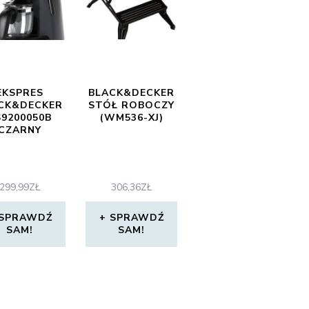
EKSPRES
BLACK&DECKER
CK&DECKER
STÓŁ ROBOCZY
S9200050B
(WM536-XJ)
CZARNY
299,99
ZŁ
306,36
ZŁ
SPRAWDŹ
SPRAWDŹ
SAM!
SAM!