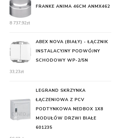
FRANKE ANIMA 46CM ANMX462
8 737,92
zł
ABEX NOVA (BIAŁY) - ŁĄCZNIK
INSTALACYJNY PODWÓJNY
SCHODOWY WP-2/5N
33,23
zł
LEGRAND SKRZYNKA
ŁĄCZENIOWA Z PCV
PODTYNKOWA NEDBOX 1X8
MODUŁÓW DRZWI BIAŁE
601235