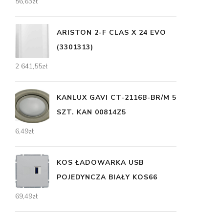
56,63
zł
ARISTON 2-F CLAS X 24 EVO
(3301313)
2 641,55
zł
KANLUX GAVI CT-2116B-BR/M 5
SZT. KAN 00814Z5
6,49
zł
KOS ŁADOWARKA USB
POJEDYNCZA BIAŁY KOS66
69,49
zł