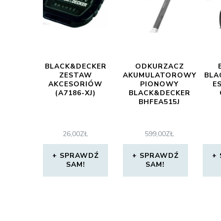
BLACK&DECKER
ODKURZACZ
ZESTAW
AKUMULATOROWY
BLA
AKCESORIÓW
PIONOWY
E
(A7186-XJ)
BLACK&DECKER
BHFEA515J
26,00
ZŁ
599,00
ZŁ
SPRAWDŹ
SPRAWDŹ
SAM!
SAM!