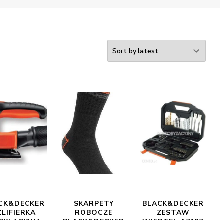
CK&DECKER
SKARPETY
BLACK&DECKER
ZLIFIERKA
ROBOCZE
ZESTAW