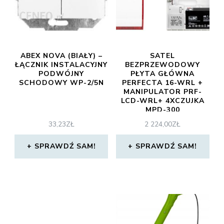
ABEX NOVA (BIAŁY) –
SATEL
ŁĄCZNIK INSTALACYJNY
BEZPRZEWODOWY
PODWÓJNY
PŁYTA GŁÓWNA
SCHODOWY WP-2/5N
PERFECTA 16-WRL +
MANIPULATOR PRF-
LCD-WRL+ 4XCZUJKA
MPD-300
+SYGNALIZATOR
33,23
ZŁ
2 224,00
ZŁ
BEZPRZEWODOWY
MSP-300 + (ZA11110)
SPRAWDŹ SAM!
SPRAWDŹ SAM!