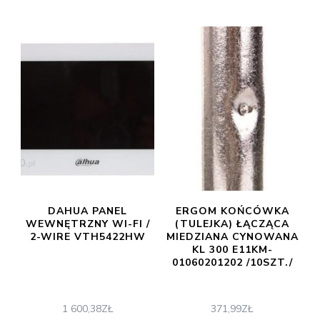
DAHUA PANEL
ERGOM KOŃCÓWKA
WEWNĘTRZNY WI-FI /
(TULEJKA) ŁĄCZĄCA
2-WIRE VTH5422HW
MIEDZIANA CYNOWANA
KL 300 E11KM-
01060201202 /10SZT./
1 600,38
ZŁ
371,99
ZŁ