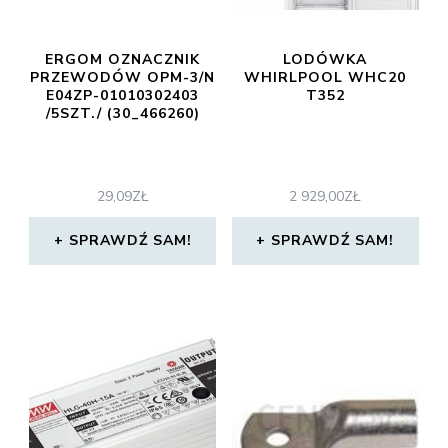
ERGOM OZNACZNIK
LODÓWKA
PRZEWODÓW OPM-3/N
WHIRLPOOL WHC20
E04ZP-01010302403
T352
/5SZT./ (30_466260)
29,09
ZŁ
2 929,00
ZŁ
SPRAWDŹ SAM!
SPRAWDŹ SAM!