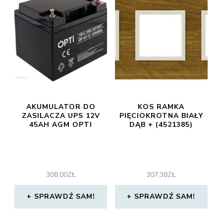
AKUMULATOR DO
KOS RAMKA
ZASILACZA UPS 12V
PIĘCIOKROTNA BIAŁY
45AH AGM OPTI
DĄB + (4521385)
308,00
ZŁ
307,38
ZŁ
SPRAWDŹ SAM!
SPRAWDŹ SAM!