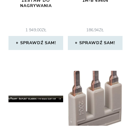
ZESTAW DO
1M-B 49404
NAGRYWANIA
1 949,00
ZŁ
186,94
ZŁ
SPRAWDŹ SAM!
SPRAWDŹ SAM!