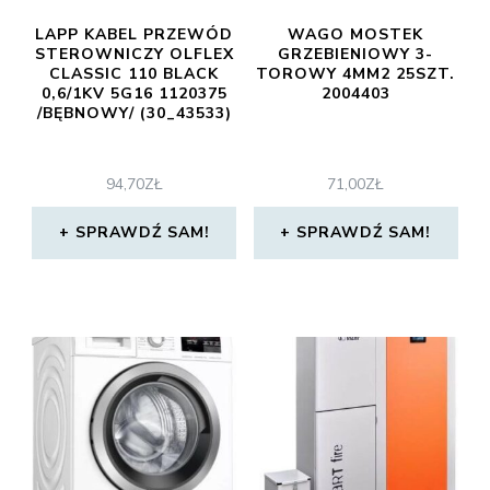
LAPP KABEL PRZEWÓD
WAGO MOSTEK
STEROWNICZY OLFLEX
GRZEBIENIOWY 3-
CLASSIC 110 BLACK
TOROWY 4MM2 25SZT.
0,6/1KV 5G16 1120375
2004403
/BĘBNOWY/ (30_43533)
94,70
ZŁ
71,00
ZŁ
SPRAWDŹ SAM!
SPRAWDŹ SAM!