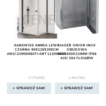
SANSWISS ANNEA LEWA
HAGER ORION INOX
CZARNA 90X120X200CM
OBUDOWA
AN1CG09000607+ANT112000607
400X400X210MM IP66
AISI 304 FL016BW
3 275,00
ZŁ
1 444,76
ZŁ
SPRAWDŹ SAM!
SPRAWDŹ SAM!