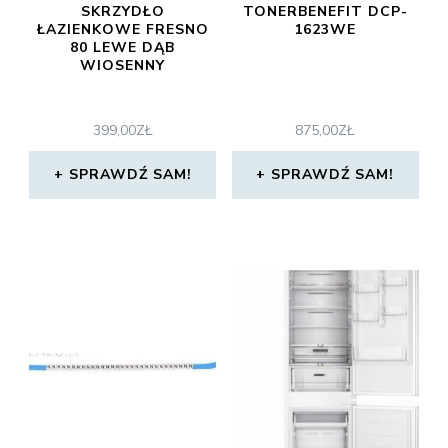
SKRZYDŁO
TONERBENEFIT DCP-
ŁAZIENKOWE FRESNO
1623WE
80 LEWE DĄB
WIOSENNY
399,00
ZŁ
875,00
ZŁ
SPRAWDŹ SAM!
SPRAWDŹ SAM!