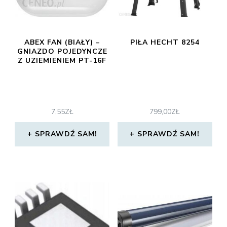
ABEX FAN (BIAŁY) –
PIŁA HECHT 8254
GNIAZDO POJEDYNCZE
Z UZIEMIENIEM PT-16F
7,55
ZŁ
799,00
ZŁ
SPRAWDŹ SAM!
SPRAWDŹ SAM!