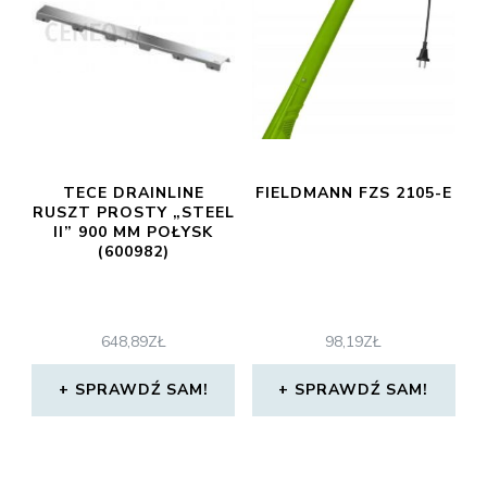
TECE DRAINLINE
FIELDMANN FZS 2105-E
RUSZT PROSTY „STEEL
II” 900 MM POŁYSK
(600982)
648,89
ZŁ
98,19
ZŁ
SPRAWDŹ SAM!
SPRAWDŹ SAM!