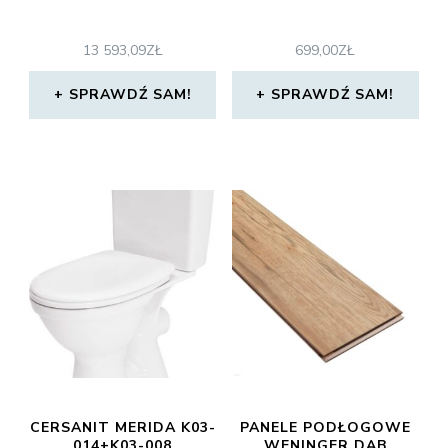
13 593,09
ZŁ
699,00
ZŁ
SPRAWDŹ SAM!
SPRAWDŹ SAM!
CERSANIT MERIDA K03-
PANELE PODŁOGOWE
014+K03-008
WENINGER DĄB