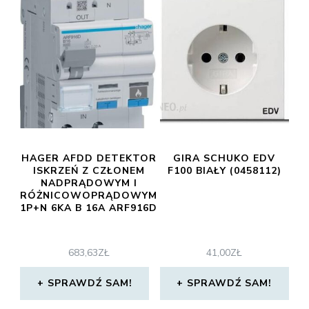
HAGER AFDD DETEKTOR
GIRA SCHUKO EDV
ISKRZEŃ Z CZŁONEM
F100 BIAŁY (0458112)
NADPRĄDOWYM I
RÓŻNICOWOPRĄDOWYM
1P+N 6KA B 16A ARF916D
683,63
ZŁ
41,00
ZŁ
SPRAWDŹ SAM!
SPRAWDŹ SAM!