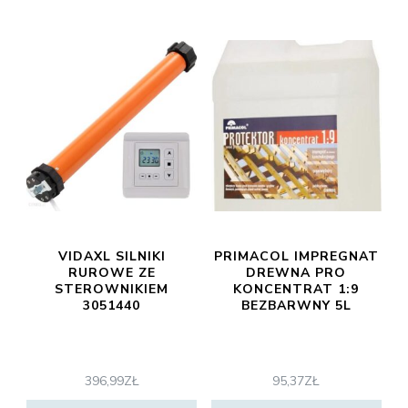
VIDAXL SILNIKI
PRIMACOL IMPREGNAT
RUROWE ZE
DREWNA PRO
STEROWNIKIEM
KONCENTRAT 1:9
3051440
BEZBARWNY 5L
396,99
ZŁ
95,37
ZŁ