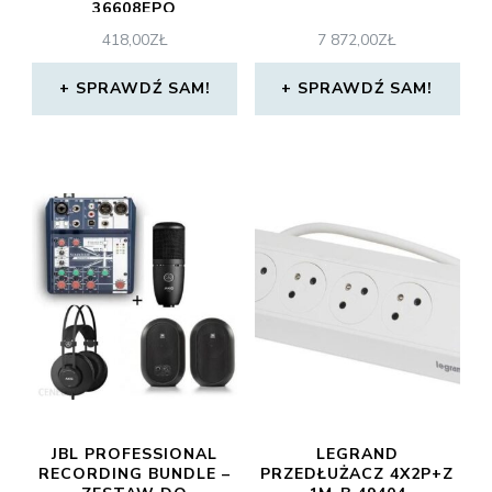
36608EPO
418,00
ZŁ
7 872,00
ZŁ
SPRAWDŹ SAM!
SPRAWDŹ SAM!
JBL PROFESSIONAL
LEGRAND
RECORDING BUNDLE –
PRZEDŁUŻACZ 4X2P+Z