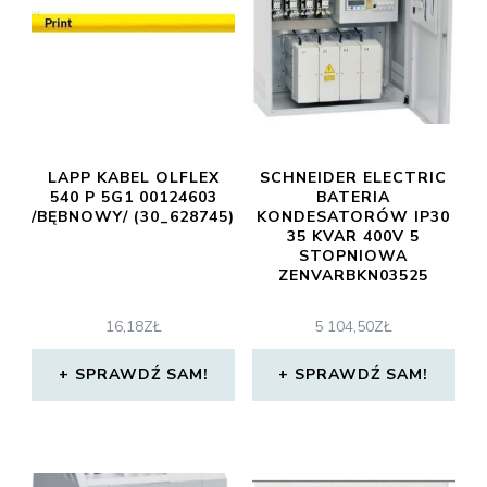
LAPP KABEL OLFLEX
SCHNEIDER ELECTRIC
540 P 5G1 00124603
BATERIA
/BĘBNOWY/ (30_628745)
KONDESATORÓW IP30
35 KVAR 400V 5
STOPNIOWA
ZENVARBKN03525
16,18
ZŁ
5 104,50
ZŁ
SPRAWDŹ SAM!
SPRAWDŹ SAM!