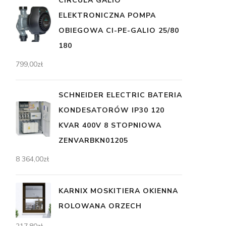
CIRCULA GALIO
ELEKTRONICZNA POMPA
OBIEGOWA CI-PE-GALIO 25/80
180
799,00
zł
SCHNEIDER ELECTRIC BATERIA
KONDESATORÓW IP30 120
KVAR 400V 8 STOPNIOWA
ZENVARBKN01205
8 364,00
zł
KARNIX MOSKITIERA OKIENNA
ROLOWANA ORZECH