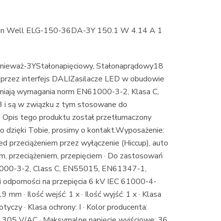
ean Well ELG-150-36DA-3Y 150.1 W 4.14 A 1
nieważ-3YStałonapięciowy, Stałonaprądowy18
przez interfejs DALIZasilacze LED w obudowie
ełniają wymagania norm EN61000-3-2, Klasa C,
 są w związku z tym stosowane do
! Opis tego produktu został przetłumaczony
o dzięki Tobie, prosimy o kontakt.Wyposażenie:
d przeciążeniem przez wyłączenie (Hiccup), auto
em, przeciążeniem, przepięciem · Do zastosowań
61000-3-2, Class C, EN55015, EN61347-1,
dporności na przepięcia 6 kV IEC 61000-4-
mm · Ilość wejść: 1 x · Ilość wyjść: 1 x · Klasa
yczy · Klasa ochrony: I · Kolor producenta:
: 305 V/AC · Maksymalne napięcie wyjściowe: 36