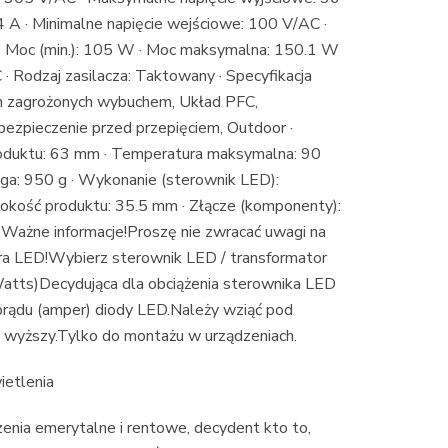
 A · Minimalne napięcie wejściowe: 100 V/AC ·
 · Moc (min.): 105 W · Moc maksymalna: 150.1 W
· Rodzaj zasilacza: Taktowany · Specyfikacja
ch zagrożonych wybuchem, Układ PFC,
bezpieczenie przed przepięciem, Outdoor ·
produktu: 63 mm · Temperatura maksymalna: 90
aga: 950 g · Wykonanie (sterownik LED):
okość produktu: 35.5 mm · Złącze (komponenty):
żne informacje!Proszę nie zwracać uwagi na
ra LED!Wybierz sterownik LED / transformator
Watts)Decydująca dla obciążenia sterownika LED
 prądu (amper) diody LED.Należy wziąć pod
e wyższy.Tylko do montażu w urządzeniach.
ietlenia
nia emerytalne i rentowe, decydent kto to,