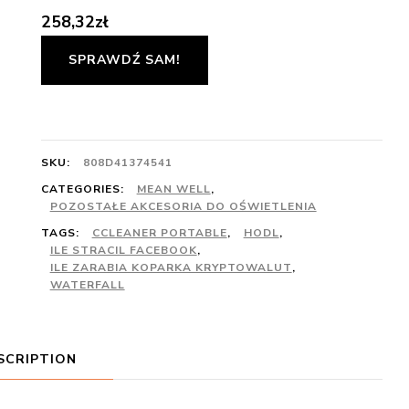
258,32
zł
SPRAWDŹ SAM!
SKU:
808D41374541
CATEGORIES:
MEAN WELL
,
POZOSTAŁE AKCESORIA DO OŚWIETLENIA
TAGS:
CCLEANER PORTABLE
,
HODL
,
ILE STRACIL FACEBOOK
,
ILE ZARABIA KOPARKA KRYPTOWALUT
,
WATERFALL
SCRIPTION