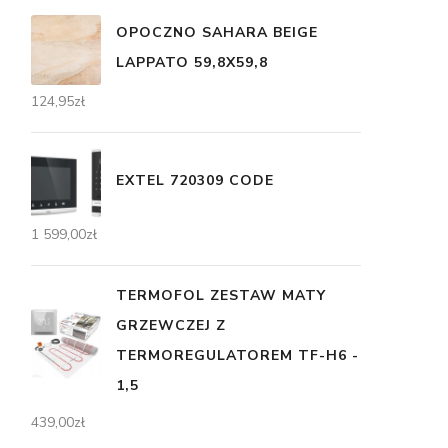
OPOCZNO SAHARA BEIGE
LAPPATO 59,8X59,8
124,95
zł
EXTEL 720309 CODE
1 599,00
zł
TERMOFOL ZESTAW MATY
GRZEWCZEJ Z
TERMOREGULATOREM TF-H6 -
1,5
439,00
zł