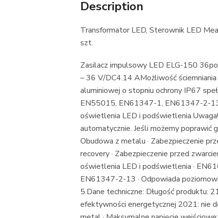
Description
Transformator LED, Sterownik LED M
szt.
Zasilacz impulsowy LED ELG-150 36po
– 36 V/DC4.14 AMożliwość ściemniania 
aluminiowej o stopniu ochrony IP67 sp
EN55015, EN61347-1, EN61347-2-13 i
oświetlenia LED i podświetlenia.Uwaga
automatycznie. Jeśli możemy poprawić g
Obudowa z metalu · Zabezpieczenie prze
recovery · Zabezpieczenie przed zwarci
oświetlenia LED i podświetlenia · EN
EN61347-2-13 · Odpowiada poziomowi o
5.Dane techniczne: Długość produktu: 219 
efektywności energetycznej 2021: nie dot
metal · Maksymalne napięcie wejściowe