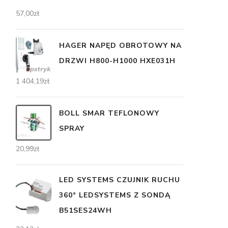
57,00
zł
HAGER NAPĘD OBROTOWY NA
DRZWI H800-H1000 HXE031H
1 404,19
zł
BOLL SMAR TEFLONOWY
SPRAY
20,99
zł
LED SYSTEMS CZUJNIK RUCHU
360° LEDSYSTEMS Z SONDĄ
B51SES24WH