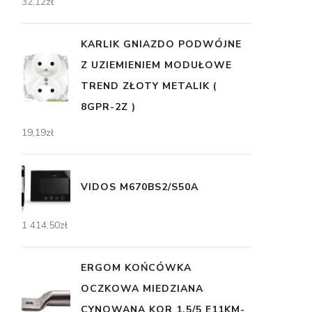
32,12
zł
KARLIK GNIAZDO PODWÓJNE
Z UZIEMIENIEM MODUŁOWE
TREND ZŁOTY METALIK (
8GPR-2Z )
19,19
zł
VIDOS M670BS2/S50A
1 414,50
zł
ERGOM KOŃCÓWKA
OCZKOWA MIEDZIANA
CYNOWANA KOR 1,5/5 E11KM-