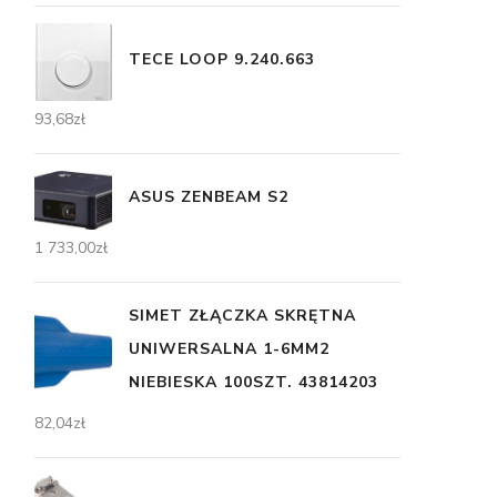
TECE LOOP 9.240.663
93,68
zł
ASUS ZENBEAM S2
1 733,00
zł
SIMET ZŁĄCZKA SKRĘTNA
UNIWERSALNA 1-6MM2
NIEBIESKA 100SZT. 43814203
82,04
zł