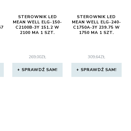
STEROWNIK LED
STEROWNIK LED
MEAN WELL ELG-150-
MEAN WELL ELG-240-
67
C2100B-3Y 151.2 W
C1750A-3Y 239.75 W
2100 MA 1 SZT.
1750 MA 1 SZT.
269,00
ZŁ
309,64
ZŁ
SPRAWDŹ SAM!
SPRAWDŹ SAM!