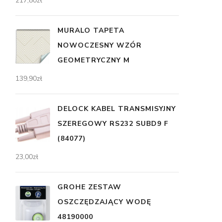
217,80
zł
MURALO TAPETA
NOWOCZESNY WZÓR
GEOMETRYCZNY M
139,90
zł
DELOCK KABEL TRANSMISYJNY
SZEREGOWY RS232 SUBD9 F
(84077)
23,00
zł
GROHE ZESTAW
OSZCZĘDZAJĄCY WODĘ
48190000