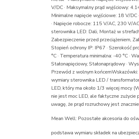
V/DC · Maksymalny prąd wyjściowy: 4.14
Minimalne napięcie wyjściowe: 18 V/DC
· Napięcie robocze: 115 V/AC, 230 V/AC 
sterownika LED: Dali, Montaż w strefa
Zabezpieczenie przed przeciążeniem, Za
Stopień ochrony IP: IP67 · Szerokość 
°C · Temperatura minimalna: -40 °C · W
Stałonapięciowy, Stałonaprądowy · Wys
Przewód z wolnym końcemWskazówki: Wa
wymiary sterownika LED / transformato
LED, który ma około 1/3 więcej mocy (
nie jest moc LED, ale faktyczne zużycie
uwagę, że prąd rozruchowy jest znaczni
Mean Well: Pozostałe akcesoria do ośw
podstawa wymiaru składek na ubezpiecze