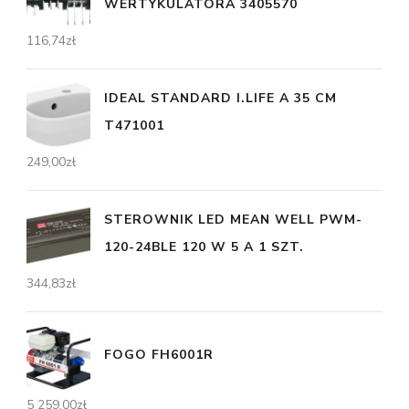
WERTYKULATORA 3405570
116,74
zł
IDEAL STANDARD I.LIFE A 35 CM
T471001
249,00
zł
STEROWNIK LED MEAN WELL PWM-
120-24BLE 120 W 5 A 1 SZT.
344,83
zł
FOGO FH6001R
5 259,00
zł