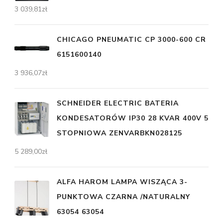
3 039,81
zł
CHICAGO PNEUMATIC CP 3000-600 CR
6151600140
3 936,07
zł
SCHNEIDER ELECTRIC BATERIA
KONDESATORÓW IP30 28 KVAR 400V 5
STOPNIOWA ZENVARBKN028125
5 289,00
zł
ALFA HAROM LAMPA WISZĄCA 3-
PUNKTOWA CZARNA /NATURALNY
63054 63054