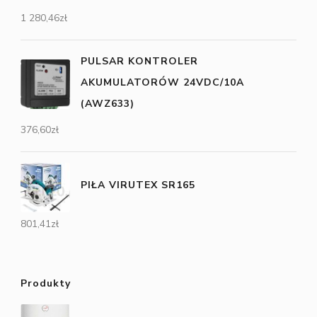
1 280,46
zł
PULSAR KONTROLER
AKUMULATORÓW 24VDC/10A
(AWZ633)
376,60
zł
PIŁA VIRUTEX SR165
801,41
zł
Produkty