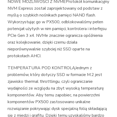
NOWE MOŻLIWOŚCI Z NVMEProtokół komunikacyjny
NVM Express został zaprojektowany od podstaw z
myślą o szybkich nośnikach pamięci NAND flash.
Wykorzystując go w PX500, odblokowaliśmy pełen
potencjał użytych w nim pamięci, kontrolera i interfejsu
PCIe Gen 3 x4. NVMe znacznie ogranicza opóźnienia
oraz kolejkowanie, dzięki czemu działa
nieporównywalnie szybciej niż SSD oparte na
protokołach AHCI.
TEMPERATURA POD KONTROLĄJednym z
problemów, który dotyczy SSD w formacie M.2 jest
zjawisko thermal throttlingu, czyli ograniczanie
wydajności ze względu na zbyt wysoką temperaturę
komponentów. Aby temu zapobiec, na powierzchni
komponentów PX500 zastosowano unikalne
rozwiązanie pokrywając dysk specjalną folią składającą
się z miedzi i grafitu. Dzięki temu uzyskaliśmy bardzo