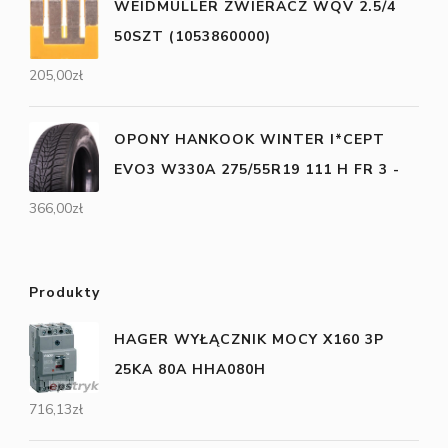
WEIDMULLER ZWIERACZ WQV 2.5/4
50SZT (1053860000)
205,00
zł
OPONY HANKOOK WINTER I*CEPT
EVO3 W330A 275/55R19 111 H FR 3 -
366,00
zł
Produkty
HAGER WYŁĄCZNIK MOCY X160 3P
25KA 80A HHA080H
716,13
zł