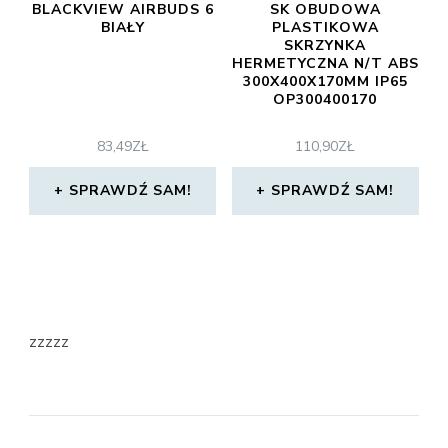
BLACKVIEW AIRBUDS 6
SK OBUDOWA
BIAŁY
PLASTIKOWA
SKRZYNKA
HERMETYCZNA N/T ABS
300X400X170MM IP65
OP300400170
83,49
ZŁ
110,90
ZŁ
SPRAWDŹ SAM!
SPRAWDŹ SAM!
zzzzz