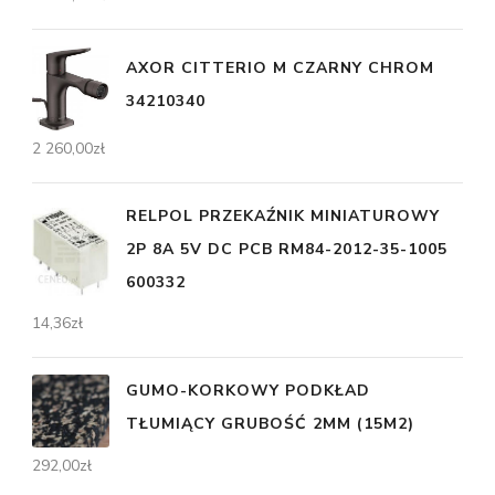
AXOR CITTERIO M CZARNY CHROM
34210340
2 260,00
zł
RELPOL PRZEKAŹNIK MINIATUROWY
2P 8A 5V DC PCB RM84-2012-35-1005
600332
14,36
zł
GUMO-KORKOWY PODKŁAD
TŁUMIĄCY GRUBOŚĆ 2MM (15M2)
292,00
zł