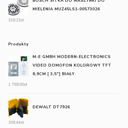
BOSCH SITKA DO MASZYNKI DO
MIELENIA MUZ45LS1-00573026
319,23
zł
Produkty
M-E GMBH MODERN-ELECTRONICS
VIDEO DOMOFON KOLOROWY TFT
8,9CM [ 3,5"] BIAŁY
1 759,00
zł
DEWALT DT7926
339,44
zł