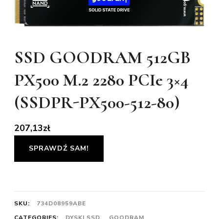
SSD GOODRAM 512GB
PX500 M.2 2280 PCIe 3×4
(SSDPR-PX500-512-80)
207,13
zł
SPRAWDŹ SAM!
SKU:
734D08959ABE
CATEGORIES:
DYSKI SSD
,
GOODRAM