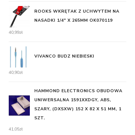
ROOKS WKRĘTAK Z UCHWYTEM NA
NASADKI 1/4" X 265MM OK070119
40,99
zł
VIVANCO BUDZ NIEBIESKI
40,90
zł
HAMMOND ELECTRONICS OBUDOWA
UNIWERSALNA 1591XXDGY, ABS,
SZARY, (DXSXW) 152 X 82 X 51 MM, 1
SZT.
41,05
zł