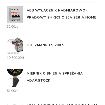
ABB WYŁĄCZNIK NADMIAROWO-
PRĄDOWY SH-203 C 20A SERIA HOME
32,00
zł
HOLZMANN FS 200 S
10 800,00
zł
MIERNIK CISNIENIA SPRĘŻANIA
ADAP.STOŻK.
51,00
zł