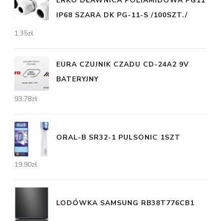
ERKO DŁAWNICA POLIAMIDOWA PG11
IP68 SZARA DK PG-11-S /100SZT./
1,35
zł
EURA CZUJNIK CZADU CD-24A2 9V
BATERYJNY
93,78
zł
ORAL-B SR32-1 PULSONIC 1SZT
19,90
zł
LODÓWKA SAMSUNG RB38T776CB1