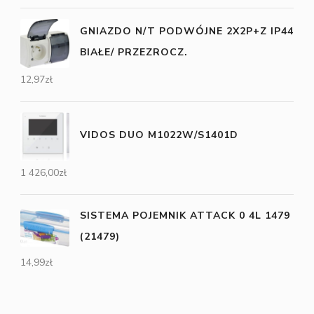
GNIAZDO N/T PODWÓJNE 2X2P+Z IP44
BIAŁE/ PRZEZROCZ.
12,97
zł
VIDOS DUO M1022W/S1401D
1 426,00
zł
SISTEMA POJEMNIK ATTACK 0 4L 1479
(21479)
14,99
zł