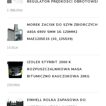
REGULATOR PRĘDKOŚCI OBROTOWEJ
1 086,00
zł
MOREK ZACISK DO SZYN ZBIORCZYCH
440A 690V 5MM 16-120MM2
MAE1205E15 (30_135539)
15,91
zł
IZOLEX STYRBIT 2000 K
ROZPUSZCZALNIKOWA MASA
BITUMICZNO KAUCZUKOWA 20KG
239,99
zł
EINHELL ROLKA ZAPASOWA DO