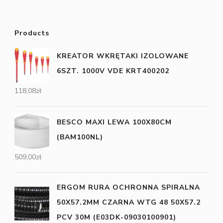
Products
KREATOR WKRĘTAKI IZOLOWANE
6SZT. 1000V VDE KRT400202
118,08
zł
BESCO MAXI LEWA 100X80CM
(BAM100NL)
509,00
zł
ERGOM RURA OCHRONNA SPIRALNA
50X57.2MM CZARNA WTG 48 50X57.2
PCV 30M (E03DK-09030100901)