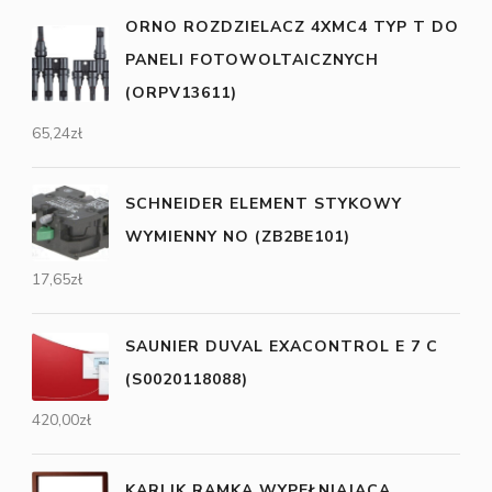
ORNO ROZDZIELACZ 4XMC4 TYP T DO
PANELI FOTOWOLTAICZNYCH
(ORPV13611)
65,24
zł
SCHNEIDER ELEMENT STYKOWY
WYMIENNY NO (ZB2BE101)
17,65
zł
SAUNIER DUVAL EXACONTROL E 7 C
(S0020118088)
420,00
zł
KARLIK RAMKA WYPEŁNIAJĄCA