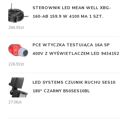
STEROWNIK LED MEAN WELL XBG-
160-AB 159.9 W 4100 MA 1 SZT.
284,93
zł
PCE WTYCZKA TESTUJĄCA 16A 5P
400V Z WYŚWIETLACZEM LED 9434152
226,92
zł
LED SYSTEMS CZUJNIK RUCHU SES10
180° CZARNY B50SES10BL
27,06
zł