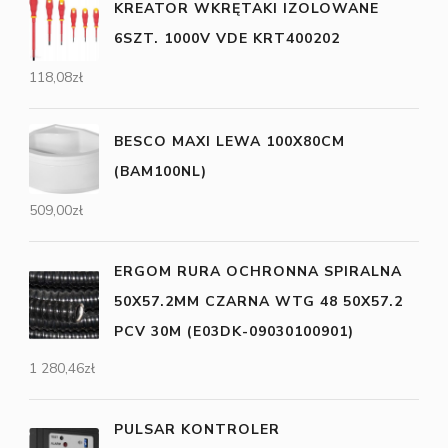
KREATOR WKRĘTAKI IZOLOWANE
6SZT. 1000V VDE KRT400202
118,08
zł
BESCO MAXI LEWA 100X80CM
(BAM100NL)
509,00
zł
ERGOM RURA OCHRONNA SPIRALNA
50X57.2MM CZARNA WTG 48 50X57.2
PCV 30M (E03DK-09030100901)
1 280,46
zł
PULSAR KONTROLER