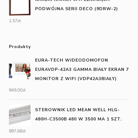
PODWÓJNA SERII DECO (9DRW-2)
1,57
zł
Produkty
EURA-TECH WIDEODOMOFON
EURAVDP-42A3 GAMMA BIAŁY EKRAN 7
MONITOR Z WIFI (VDP42A3BIAŁY)
849,00
zł
STEROWNIK LED MEAN WELL HLG-
480H-C3500B 480 W 3500 MA 1 SZT.
887,68
zł