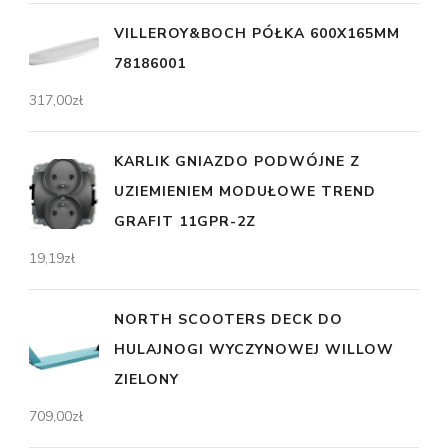
VILLEROY&BOCH PÓŁKA 600X165MM
78186001
317,00
zł
KARLIK GNIAZDO PODWÓJNE Z
UZIEMIENIEM MODUŁOWE TREND
GRAFIT 11GPR-2Z
19,19
zł
NORTH SCOOTERS DECK DO
HULAJNOGI WYCZYNOWEJ WILLOW
ZIELONY
709,00
zł