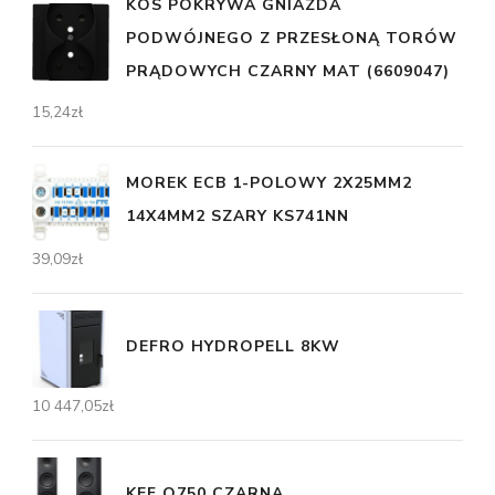
KOS POKRYWA GNIAZDA
PODWÓJNEGO Z PRZESŁONĄ TORÓW
PRĄDOWYCH CZARNY MAT (6609047)
15,24
zł
MOREK ECB 1-POLOWY 2X25MM2
14X4MM2 SZARY KS741NN
39,09
zł
DEFRO HYDROPELL 8KW
10 447,05
zł
KEF Q750 CZARNA