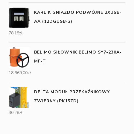
KARLIK GNIAZDO PODWÓJNE 2XUSB-
AA (12DGUSB-2)
78,18
zł
BELIMO SIŁOWNIK BELIMO SY7-230A-
MF-T
18 969,00
zł
DELTA MODUŁ PRZEKAŹNIKOWY
ZWIERNY (PK15ZD)
30,28
zł