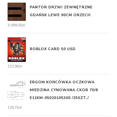
PANTOR DRZWI ZEWNĘTRZNE
GDAŃSK LEWE 90CM ORZECH
3 099,00
zł
ROBLOX CARD 50 USD
212,96
zł
ERGOM KOŃCÓWKA OCZKOWA
MIEDZINA CYNOWANA CKOR 70/8
E11KM-05020105300 /25SZT./
126,74
zł