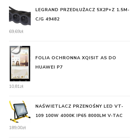
LEGRAND PRZEDŁUŻACZ 5X2P+Z 1.5M-
C/G 49482
69,69
zł
FOLIA OCHRONNA XQISIT AS DO
HUAWEI P7
10,81
zł
NAŚWIETLACZ PRZENOŚNY LED VT-
109 100W 4000K IP65 8000LM V-TAC
189,00
zł