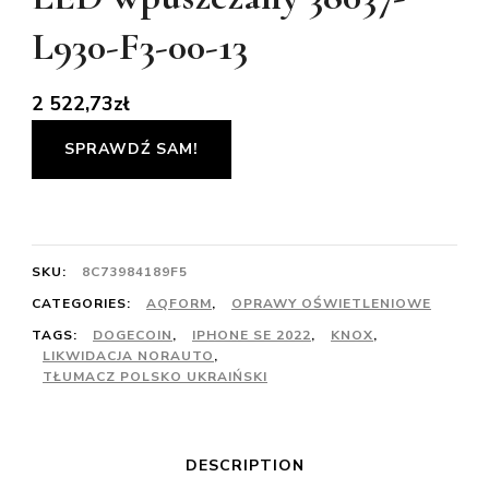
L930-F3-00-13
2 522,73
zł
SPRAWDŹ SAM!
SKU:
8C73984189F5
CATEGORIES:
AQFORM
,
OPRAWY OŚWIETLENIOWE
TAGS:
DOGECOIN
,
IPHONE SE 2022
,
KNOX
,
LIKWIDACJA NORAUTO
,
TŁUMACZ POLSKO UKRAIŃSKI
DESCRIPTION