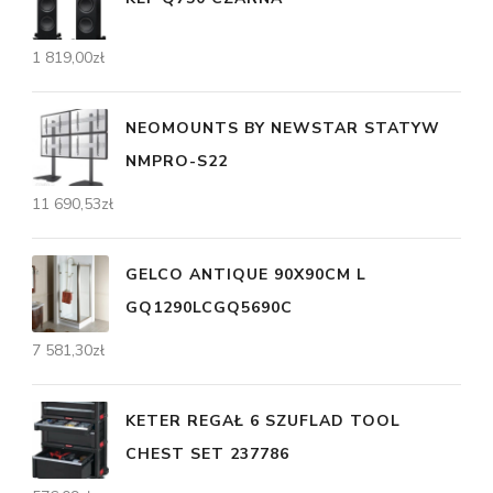
1 819,00
zł
NEOMOUNTS BY NEWSTAR STATYW
NMPRO-S22
11 690,53
zł
GELCO ANTIQUE 90X90CM L
GQ1290LCGQ5690C
7 581,30
zł
KETER REGAŁ 6 SZUFLAD TOOL
CHEST SET 237786