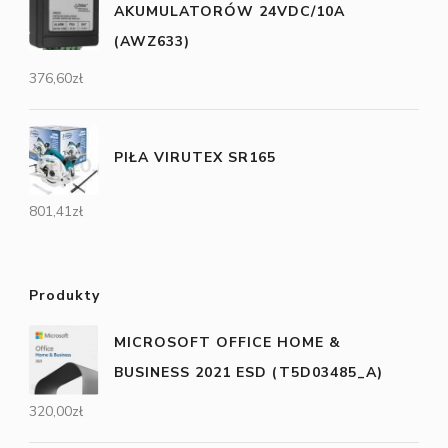
AKUMULATORÓW 24VDC/10A
(AWZ633)
376,60
zł
PIŁA VIRUTEX SR165
801,41
zł
Produkty
MICROSOFT OFFICE HOME &
BUSINESS 2021 ESD (T5D03485_A)
320,00
zł