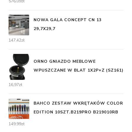
576,09
zł
NOWA GALA CONCEPT CN 13
29,7X29,7
147,42
zł
ORNO GNIAZDO MEBLOWE
WPUSZCZANE W BLAT 1X2P+Z (SZ161)
16,97
zł
BAHCO ZESTAW WKRĘTAKÓW COLOR
EDITION 10SZT.B219PRO B219010RB
149,99
zł