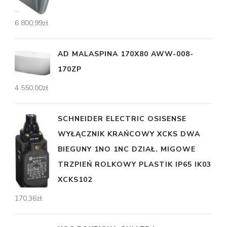
6 800,99
zł
AD MALASPINA 170X80 AWW-008-
170ZP
4 550,00
zł
SCHNEIDER ELECTRIC OSISENSE
WYŁĄCZNIK KRAŃCOWY XCKS DWA
BIEGUNY 1NO 1NC DZIAŁ. MIGOWE
TRZPIEŃ ROLKOWY PLASTIK IP65 IK03
XCKS102
170,36
zł